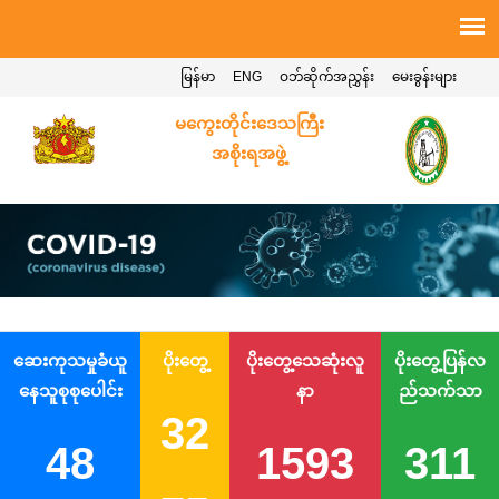
မြန်မာ
ENG
ဝဘ်ဆိုက်အညွှန်း
မေးခွန်းများ
မကွေးတိုင်းဒေသကြီး
အစိုးရအဖွဲ့
ဆေးကုသမှုခံယူ
ပိုးတွေ့
ပိုးတွေ့သေဆုံးလူ
ပိုးတွေ့ပြန်လ
နေသူစုစုပေါင်း
နာ
ည်သက်သာ
32
48
1593
311