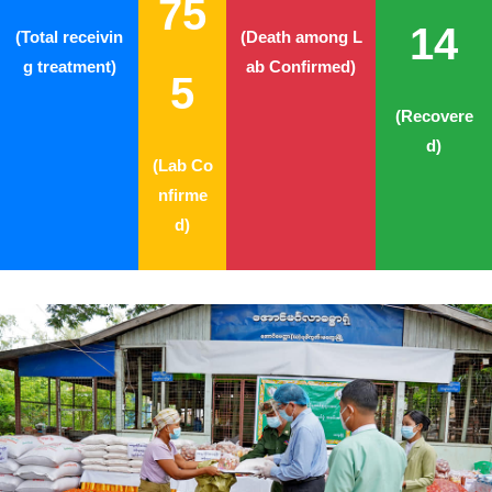
75
14
(Total receivin
(Death among L
g treatment)
ab Confirmed)
5
(Recovere
d)
(Lab Co
nfirme
d)