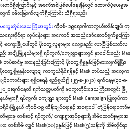
းတင်ရှိကြောင်းနှင့် အခက်အခဲဖြစ်ပေါ်နေချိန်တွင် ထောက်ပံ့ပေးမှုအ
တွက် ဝမ်းမြောက်လျက်ရှိကြောင်း သိရှိရသည်။
ကိုဗစ်- ၁၉ရောဂါကာကွယ်၊ထိန်းချုပ်၊ ကု
မကွေးတိုင်းဒေသကြီးအတွင်း
သရေးဆိုင်ရာ လုပ်ငန်းများ အကောင် အထည်ဖော်ဆောင်ရွက်မှုကြော
င့် မကွေးမြို့ပေါ်တွင် ပိုးတွေ့လူနာများ လျော့နည်း လာပြီဖြစ်သော်လ
ည်း အချို့မြို့နယ်များရှိ ရပ်ကွက်/ကျေးရွာများတွင် နှာခေါင်းစည်း Mas
k တပ်ဆင်မှု အားနည်းခြင်းကြောင့် ပိုးတွေ့ရှိမှုနှုန်းမြင့်မားလျက်ရှိပြီး၊
ပိုးတွေ့ရှိမှုနှုန်းလျော့ချ ကာကွယ်နိုင်ရန်နှင့် Mask တပ်သည့် အလေ့က
ျင့်ကောင်းများ ရရှိစေရန် ရည်ရွယ်၍ (၂၅-၈-၂၀၂၁) ရက်နေ့မှ(၃၁-၈-
၂၀၂၁)ရက်နေ့ထိ ရက်သတ္တပတ်ကို မကွေးတိုင်းဒေသကြီးအတွင်း မြို့
နယ်များရှိ ရပ်ကွက်၊ ကျေးရွာ များတွင် Mask Campaign ပြုလုပ်ကာ
ခရိုင်/မြို့နယ် ကိုဗစ်-၁၉ ထိန်းချုပ်ရေးနှင့် အရေးပေါ် တုံ့ပြန်ရေးကော်မ
တီများမှ တစ်ဆင့် ရပ်ကွက်/ ကျေးရွာအုပ်စုများရှိ အိမ်ထောင်စုများအ
ား တစ်အိမ် လျှင် Mask(၁၀)ခုနှုန်းဖြင့် Mask(၅)သန်းကို အိမ်တိုင်ရာ