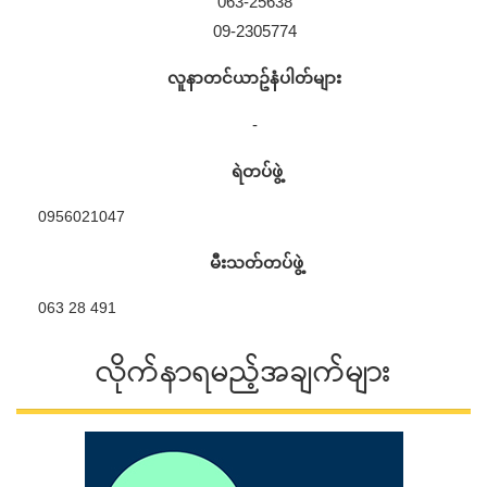
063-25638
09-2305774
လူနာတင်ယာဥ်နံပါတ်များ
-
ရဲတပ်ဖွဲ့
0956021047
မီးသတ်တပ်ဖွဲ့
063 28 491
လိုက်နာရမည့်အချက်များ