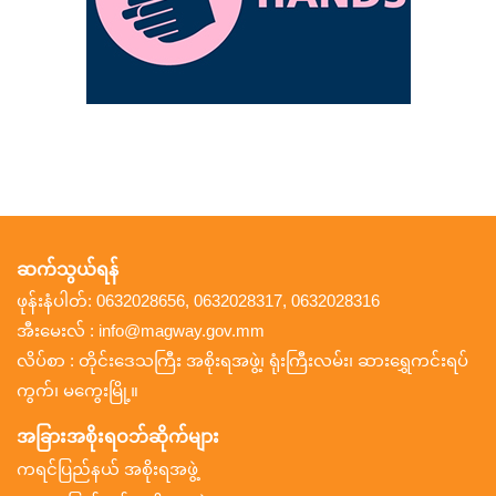
ဆက်သွယ်ရန်
ဖုန်းနံပါတ်: 0632028656, 0632028317, 0632028316
အီးမေးလ် : info@magway.gov.mm
လိပ်စာ : တိုင်းဒေသကြီး အစိုးရအဖွဲ့၊ ရုံးကြီးလမ်း၊ ဆားရွှေကင်းရပ်
ကွက်၊ မကွေးမြို့။
အခြားအစိုးရဝဘ်ဆိုက်များ
ကရင်ပြည်နယ် အစိုးရအဖွဲ့