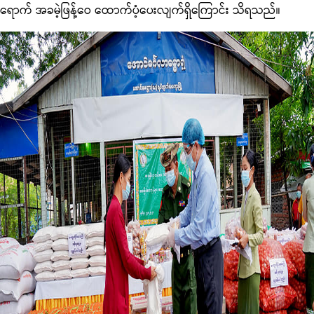
ရောက် အခမဲ့ဖြန့်ဝေ ထောက်ပံ့ပေးလျက်ရှိကြောင်း သိရသည်။