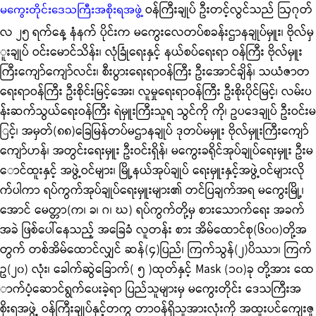
ဝန်ကြီးချုပ် ဦးတင့်လွင်သည် ဩဂုတ်
မကွေးတိုင်းဒေသကြီးအစိုးရအဖွဲ့
လ ၂၅ ရက်နေ့ နံနက် ပိုင်းက မကွေးလေတပ်စခန်းဌာနချုပ်မှူး၊ ဗိုလ်မှ
ူးချုပ် ဝင်းမောင်သိန်း၊ လုံခြုံရေးနှင့် နယ်စပ်ရေးရာ ဝန်ကြီး ဗိုလ်မှူး
ကြီးကျော်ကျော်လင်း၊ စီးပွားရေးရာဝန်ကြီး ဦးအောင်ချိန်၊ သယံဇာတ
ရေးရာဝန်ကြီး ဦးစိုင်းမြင့်အေး၊ လူမှုရေးရာဝန်ကြီး ဦးစိုးပိုင်မြင့်၊ လမ်းပ
န်းဆက်သွယ်ရေးဝန်ကြီး ရဲမှူးကြီးသူရ သွင်ကို ကို၊ ဥပဒေချုပ် ဦးဝင်းမ
ြင့်၊ အမှတ်(၈၈)ခြေမြန်တပ်မဌာနချုပ် ဒုတပ်မမှူး ဗိုလ်မှူးကြီးကျော်
ကျော်ဟန်၊ အတွင်းရေးမှူး ဦးဝင်းရှိန်၊ မကွေးခရိုင်အုပ်ချုပ်ရေးမှူး ဦးမ
ောင်ထူးနှင့် အဖွဲ့ဝင်များ၊ မြို့နယ်အုပ်ချုပ် ရေးမှူးနှင့်အဖွဲ့ဝင်များလို
က်ပါကာ ရပ်ကွက်အုပ်ချုပ်ရေးမှူးများ၏ တင်ပြချက်အရ မကွေးမြို့၊
အောင် မေတ္တာ(က၊ ခ၊ ဂ၊ ဃ) ရပ်ကွက်တို့မှ စားသောက်ရေး အခက်
အခဲ ဖြစ်ပေါ်နေသည့် အခြေခံ လူတန်း စား အိမ်ထောင်စု(၆၀၀)တို့အ
တွက် တစ်အိမ်ထောင်လျှင် ဆန်(၄)ပြည်၊ ကြက်သွန်(၂)ပိဿာ၊ ကြက်
ဥ(၂၀) လုံး၊ ခေါက်ဆွဲခြောက်( ၅ )ထုတ်နှင့် Mask (၁၀)ခု တို့အား ထေ
ာက်ပံ့ဆောင်ရွက်ပေးခဲ့ရာ ပြည်သူများမှ မကွေးတိုင်း ဒေသကြီးအ
စိုးရအဖွဲ့ ဝန်ကြီးချုပ်နှင့်တကွ တာဝန်ရှိသူအားလုံးကို အထူးပင်ကျေးဇူ