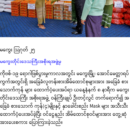
မကွေး သြဂုတ် ၂၅
မကွေးတိုင်းဒေသကြီးအစိုးရအဖွဲ့မှ
ကိုဗစ်-၁၉ ရောဂါဖြစ်ပွားမှုကာလအတွင်း မကွေးမြို့၊ အောင်မေတ္တာရပ်
ကွက်အတွင်းရှိ အခြေခံလူတန်းစားအိမ်ထောင်စုများအား အခြေခံ စား
သောက်ကုန် များ ထောက်ပံ့ပေးအပ်ရာ ယနေ့နံနက် ၈ နာရီက မကွေး
တိုင်းဒေသကြီး အစိုးရအဖွဲ့ ဝန်ကြီးချုပ် ဦးတင့်လွင် တက်ရောက်၍ အ
ခြေခံ စားသောက် ကုန်(၄)မျိုးနှင့် နှာခေါင်းစည်း
Mask များ အသီးသီး
ထောက်ပံ့ပေးအပ်ခဲ့ပြီး ဝင်ငွေနည်း အိမ်ထောင်စုဝင်များအား တွေ့ဆုံ
အားပေးစကား ပြောကြားခဲ့သည်။