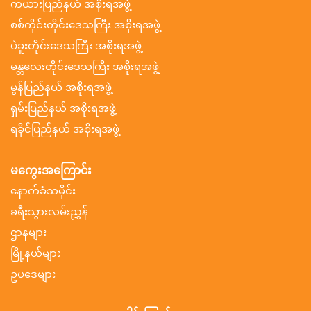
ကယားပြည်နယ် အစိုးရအဖွဲ့
စစ်ကိုင်းတိုင်းဒေသကြီး အစိုးရအဖွဲ့
ပဲခူးတိုင်းဒေသကြီး အစိုးရအဖွဲ့
မန္တလေးတိုင်းဒေသကြီး အစိုးရအဖွဲ့
မွန်ပြည်နယ် အစိုးရအဖွဲ့
ရှမ်းပြည်နယ် အစိုးရအဖွဲ့
ရခိုင်ပြည်နယ် အစိုးရအဖွဲ့
မကွေးအကြောင်း
နောက်ခံသမိုင်း
ခရီးသွားလမ်းညွှန်
ဌာနများ
မြို့နယ်များ
ဥပဒေများ