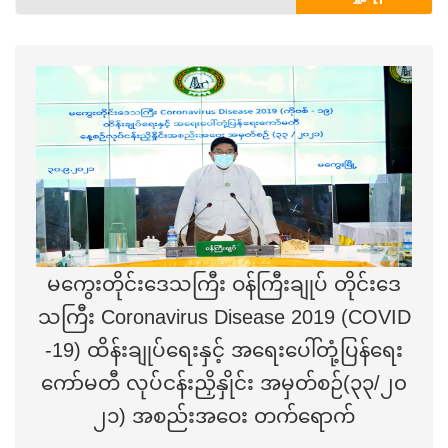
မကွေးတိုင်းဒေသကြီး ဝန်ကြီးချုပ် တိုင်းဒေ
သကြီး Coronavirus Disease 2019 (COVID
-19) ထိန်းချုပ်ရေးနှင့် အရေးပေါ်တုံ့ပြန်ရေး
ကော်မတီ လုပ်ငန်းညှိနှိုင်း အမှတ်စဉ်(၃၃/၂၀
၂၁) အစည်းအဝေး တက်ရောက်