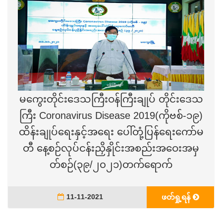
မကွေးတိုင်းဒေသကြီးဝန်ကြီးချုပ် တိုင်းဒေသ
ကြီး Coronavirus Disease 2019(ကိုဗစ်-၁၉)
ထိန်းချုပ်ရေးနှင့်အရေး ပေါ်တုံ့ပြန်ရေးကော်မ
တီ နေ့စဉ်လုပ်ငန်းညှိနှိုင်းအစည်းအဝေးအမှ
တ်စဉ်(၃၉/၂၀၂၁)တက်ရောက်
11-11-2021
ဖတ်ရှု့ရန်