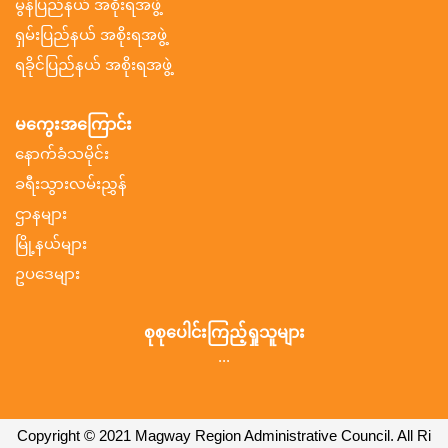
မွန်ပြည်နယ် အစိုးရအဖွဲ့
ရှမ်းပြည်နယ် အစိုးရအဖွဲ့
ရခိုင်ပြည်နယ် အစိုးရအဖွဲ့
မကွေးအကြောင်း
နောက်ခံသမိုင်း
ခရီးသွားလမ်းညွှန်
ဌာနများ
မြို့နယ်များ
ဥပဒေများ
စုစုပေါင်းကြည့်ရှုသူများ
...
Copyright © 2021 Magway Region Administrative Council. All Ri