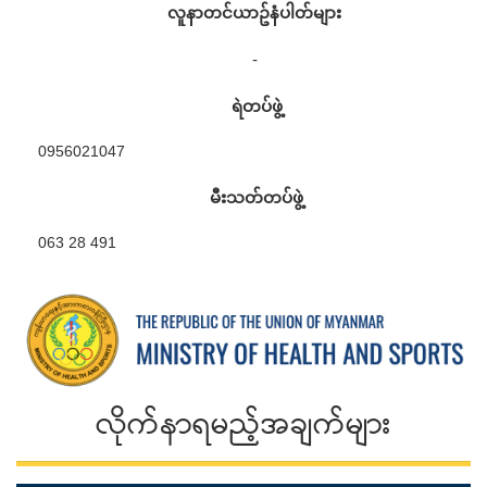
လူနာတင်ယာဥ်နံပါတ်များ
-
ရဲတပ်ဖွဲ့
0956021047
မီးသတ်တပ်ဖွဲ့
063 28 491
လိုက်နာရမည့်အချက်များ