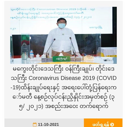
မကွေးတိုင်းဒေသကြီး ၀န်ကြီးချုပ်၊ တိုင်းဒေ
သကြီး Coronavirus Disease 2019 (COVID
-19)ထိန်းချုပ်ရေးနှင့် အရေးပေါ်တုံ့ပြန်ရေးက
ော်မတီ နေ့စဉ်လုပ်ငန်းညှိနှိုင်းအမှတ်စဉ် (၃
၅/ ၂၀၂၁) အစည်းအဝေး တက်ရောက်
11-10-2021
ဖတ်ရှု့ရန်