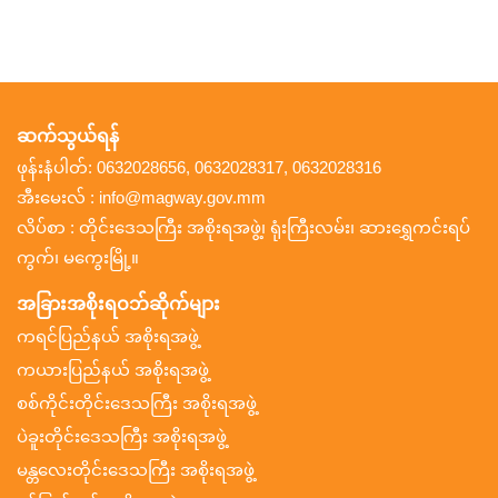
ဆက်သွယ်ရန်
ဖုန်းနံပါတ်: 0632028656, 0632028317, 0632028316
အီးမေးလ် : info@magway.gov.mm
လိပ်စာ : တိုင်းဒေသကြီး အစိုးရအဖွဲ့၊ ရုံးကြီးလမ်း၊ ဆားရွှေကင်းရပ်
ကွက်၊ မကွေးမြို့။
အခြားအစိုးရဝဘ်ဆိုက်များ
ကရင်ပြည်နယ် အစိုးရအဖွဲ့
ကယားပြည်နယ် အစိုးရအဖွဲ့
စစ်ကိုင်းတိုင်းဒေသကြီး အစိုးရအဖွဲ့
ပဲခူးတိုင်းဒေသကြီး အစိုးရအဖွဲ့
မန္တလေးတိုင်းဒေသကြီး အစိုးရအဖွဲ့