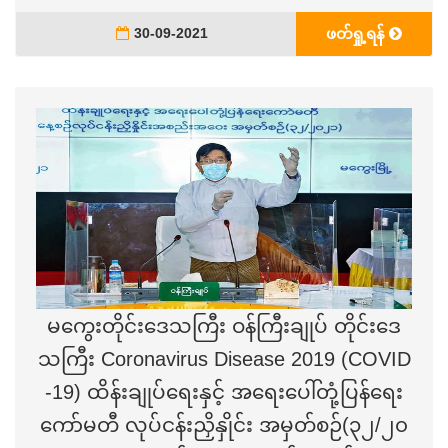
30-09-2021
ဖတ်ရှု့ရန်
မကွေးတိုင်းဒေသကြီး ဝန်ကြီးချုပ် တိုင်းဒေ
သကြီး Coronavirus Disease 2019 (COVID
-19) ထိန်းချုပ်ရေးနှင့် အရေးပေါ်တုံ့ပြန်ရေး
ကော်မတီ လုပ်ငန်းညှိနှိုင်း အမှတ်စဉ်(၃၂/၂၀