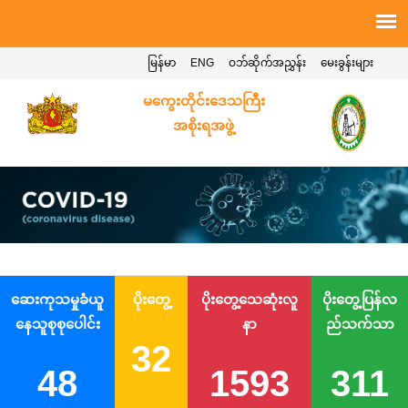
မြန်မာ
ENG
ဝဘ်ဆိုက်အညွှန်း
မေးခွန်းများ
မကွေးတိုင်းဒေသကြီး
အစိုးရအဖွဲ့
ဆေးကုသမှုခံယူ
ပိုးတွေ့
ပိုးတွေ့သေဆုံးလူ
ပိုးတွေ့ပြန်လ
နေသူစုစုပေါင်း
နာ
ည်သက်သာ
32
48
1593
311