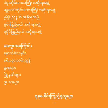
ပဲခူးတိုင်းဒေသကြီး အစိုးရအဖွဲ့
မန္တလေးတိုင်းဒေသကြီး အစိုးရအဖွဲ့
မွန်ပြည်နယ် အစိုးရအဖွဲ့
ရှမ်းပြည်နယ် အစိုးရအဖွဲ့
ရခိုင်ပြည်နယ် အစိုးရအဖွဲ့
မကွေးအကြောင်း
နောက်ခံသမိုင်း
ခရီးသွားလမ်းညွှန်
ဌာနများ
မြို့နယ်များ
ဥပဒေများ
စုစုပေါင်းကြည့်ရှုသူများ
...