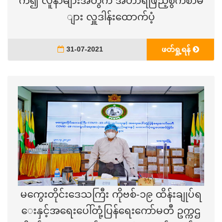
က်၍ လူနာများအတွက် အဟာရဖြည့်စွက်စာမ
ျား လှူဒါန်းထောက်ပံ့
31-07-2021
ဖတ်ရှု့ရန်
မကွေးတိုင်းဒေသကြီး ကိုဗစ်-၁၉ ထိန်းချုပ်ရ
ေးနှင့်အရေးပေါ်တုံ့ပြန်ရေးကော်မတီ ဥက္ကဌ