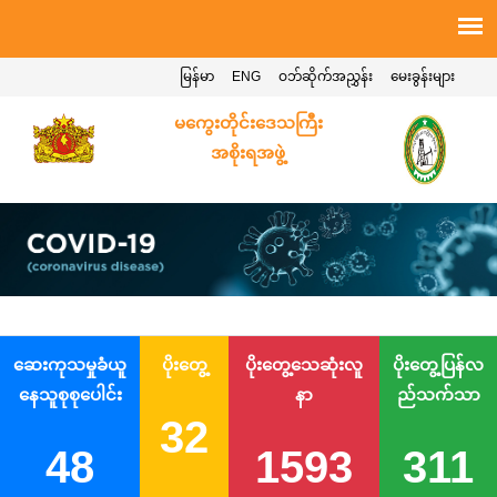
မြန်မာ
ENG
ဝဘ်ဆိုက်အညွှန်း
မေးခွန်းများ
မကွေးတိုင်းဒေသကြီး
အစိုးရအဖွဲ့
ဆေးကုသမှုခံယူ
ပိုးတွေ့
ပိုးတွေ့သေဆုံးလူ
ပိုးတွေ့ပြန်လ
နေသူစုစုပေါင်း
နာ
ည်သက်သာ
32
48
1593
311