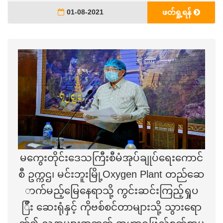
01-08-2021
ဖတ်ရှု့ရန်
မကွေးတိုင်းဒေသကြီးစီမံအုပ်ချုပ်ရေးကောင်
စီ ဥက္ကဌ၊ မင်းဘူးမြို့Oxygen Plant တည်ဆေ
ာက်မည့်မြေနေရာသို့ ကွင်းဆင်းကြည့်ရှုပ
ြီး ဆေးရုံနှင့် ကိုဗစ်စင်တာများသို့ သွားရော