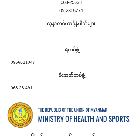
063-25638
09-2305774
လူနာတင်ယာဥ်နံပါတ်များ
-
ရဲတပ်ဖွဲ့
0956021047
မီးသတ်တပ်ဖွဲ့
063 28 491