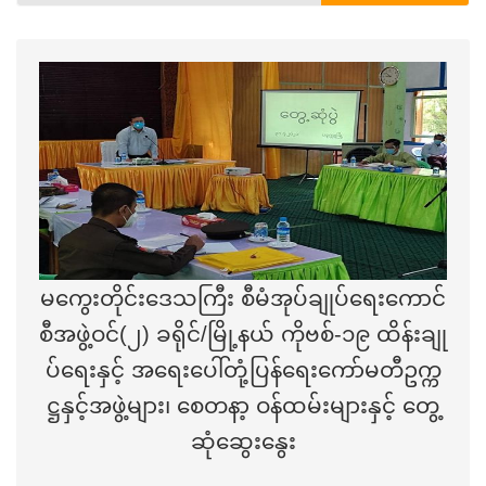
မကွေးတိုင်းဒေသကြီး စီမံအုပ်ချုပ်ရေးကောင်
စီအဖွဲ့ဝင်(၂) ခရိုင်/မြို့နယ် ကိုဗစ်-၁၉ ထိန်းချု
ပ်ရေးနှင့် အရေးပေါ်တုံ့ပြန်ရေးကော်မတီဥက္က
ဋ္ဌနှင့်အဖွဲ့များ၊ စေတနာ့ ဝန်ထမ်းများနှင့် တွေ့
ဆုံဆွေးနွေး