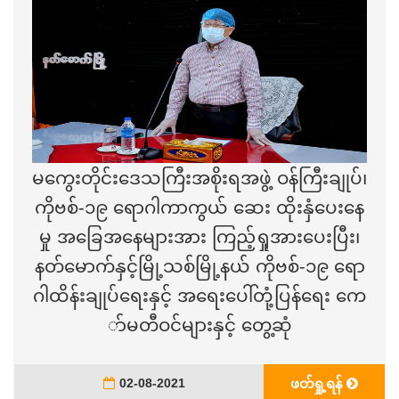
မကွေးတိုင်းဒေသကြီးအစိုးရအဖွဲ့ ဝန်ကြီးချုပ်၊
ကိုဗစ်-၁၉ ရောဂါကာကွယ် ဆေး ထိုးနှံပေးနေ
မှု အခြေအနေများအား ကြည့်ရှုအားပေးပြီး၊
နတ်မောက်နှင့်မြို့သစ်မြို့နယ် ကိုဗစ်-၁၉ ရော
ဂါထိန်းချုပ်ရေးနှင့် အရေးပေါ်တုံ့ပြန်ရေး ကေ
ာ်မတီဝင်များနှင့် တွေ့ဆုံ
02-08-2021
ဖတ်ရှု့ရန်