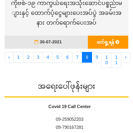
ကိုဗစ်-၁၉ ကာကွယ်ရေးအသုံးဆောင်ပစ္စည်းမ
ျားနှင့် ထောက်ပံ့ငွေများပေးအပ်ပွဲ အခမ်းအ
နား တက်ရောက်ပေးအပ်
30-07-2021
ဖတ်ရှု့ရန်
‹
1
2
3
4
5
6
7
8
9
1
1
›
0
1
အရေးပေါ်ဖုန်းများ
Covid 19 Call Center
09-259052203
09-790167281