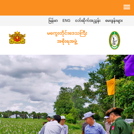
မြန်မာ
ENG
ဝဘ်ဆိုက်အညွှန်း
မေးခွန်းများ
မကွေးတိုင်းဒေသကြီး
အစိုးရအဖွဲ့