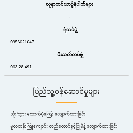
လူနာတင်ယာဥ်နံပါတ်များ
-
ရဲတပ်ဖွဲ့
0956021047
မီးသတ်တပ်ဖွဲ့
063 28 491
ပြည်သူ့ဝန်ဆောင်မှုများ
ဘိုး/ဘွား ထောက်ပံ့ကြေး လျှောက်ထားခြင်း
မူလတန်းကြိုကျောင်း တည်ထောင်ခွင့်ပြုမိန့် လျှောက်ထားခြင်း