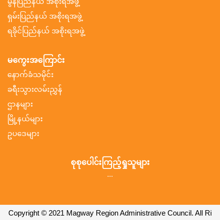
မွန်ပြည်နယ် အစိုးရအဖွဲ့
ရှမ်းပြည်နယ် အစိုးရအဖွဲ့
ရခိုင်ပြည်နယ် အစိုးရအဖွဲ့
မကွေးအကြောင်း
နောက်ခံသမိုင်း
ခရီးသွားလမ်းညွှန်
ဌာနများ
မြို့နယ်များ
ဥပဒေများ
စုစုပေါင်းကြည့်ရှုသူများ
...
Copyright © 2021 Magway Region Administrative Council. All Ri