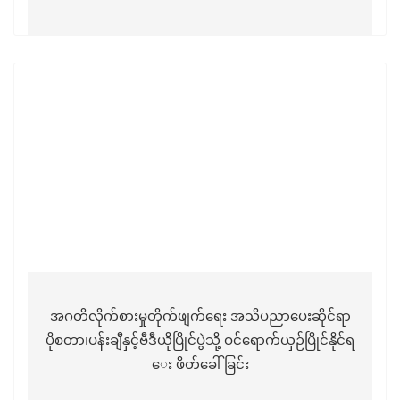
အဂတိလိုက်စားမှုတိုက်ဖျက်ရေး အသိပညာပေးဆိုင်ရာ
ပိုစတာ၊ပန်းချီနှင့်ဗီဒီယိုပြိုင်ပွဲသို့ ဝင်ရောက်ယှဉ်ပြိုင်နိုင်ရ
ေး ဖိတ်ခေါ်ခြင်း