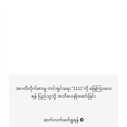
အဂတိလိုက်စားမှု ကင်းရှင်းရေး "1111"ကို ဖြေကြားပေး
ရန် ပြည်သူသို့ အသိပေးနှိုးဆော်ခြင်း
ဆက်လက်ဖတ်ရှုရန်