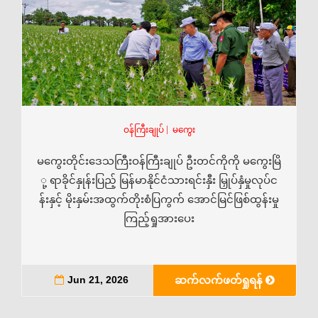
ဝန်ကြီးချုပ်
|
မကွေး
မကွေးတိုင်းဒေသကြီးဝန်ကြီးချုပ် ဦးတင်ကိုကို မကွေးမြိ
ု့ ရာခိုင်နှုန်းပြည့် မြန်မာနိုင်ငံသားရင်းနှီး မြှုပ်နှံမှုလုပ်င
န်းနှင့် မိုးနှမ်းအထွက်တိုးစံပြကွက် အောင်မြင်ဖြစ်ထွန်းမှု
ကြည့်ရှုအားပေး
Jun 21, 2026
ဆက်လက်ဖတ်ရှုရန်