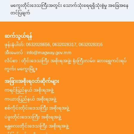
မကွေးတိုင်းဒေသကြီးအတွင်း သောက်သုံးရေရရှိသုံးစွဲမှု အခြေအနေ
တင်ပြချက်
ဆက်သွယ်ရန်
ဖုန်းနံပါတ်: 0632028656, 0632028317, 0632028316
အီးမေးလ် : info@magway.gov.mm
လိပ်စာ : တိုင်းဒေသကြီး အစိုးရအဖွဲ့၊ ရုံးကြီးလမ်း၊ ဆားရွှေကင်းရပ်
ကွက်၊ မကွေးမြို့။
အခြားအစိုးရဝဘ်ဆိုက်များ
ကရင်ပြည်နယ် အစိုးရအဖွဲ့
ကယားပြည်နယ် အစိုးရအဖွဲ့
စစ်ကိုင်းတိုင်းဒေသကြီး အစိုးရအဖွဲ့
ပဲခူးတိုင်းဒေသကြီး အစိုးရအဖွဲ့
မန္တလေးတိုင်းဒေသကြီး အစိုးရအဖွဲ့