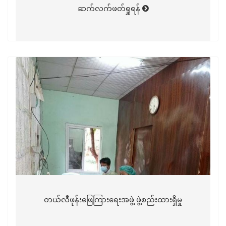
ဆက်လက်ဖတ်ရှုရန်
တယ်လီဖုန်းဖြေကြားရေးအဖွဲ့ ဖွဲ့စည်းထားရှိမှု