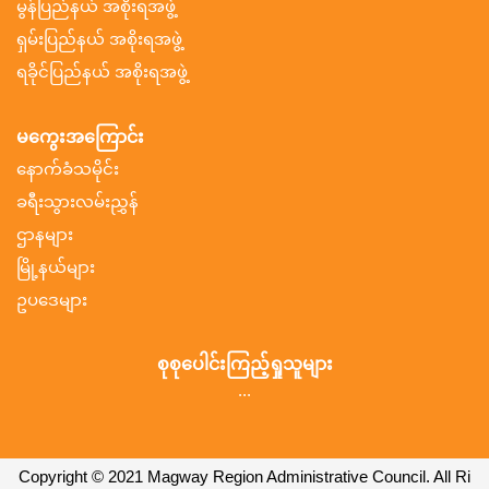
မွန်ပြည်နယ် အစိုးရအဖွဲ့
ရှမ်းပြည်နယ် အစိုးရအဖွဲ့
ရခိုင်ပြည်နယ် အစိုးရအဖွဲ့
မကွေးအကြောင်း
နောက်ခံသမိုင်း
ခရီးသွားလမ်းညွှန်
ဌာနများ
မြို့နယ်များ
ဥပဒေများ
စုစုပေါင်းကြည့်ရှုသူများ
...
Copyright © 2021 Magway Region Administrative Council. All Ri