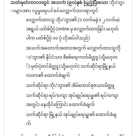
သတ်မှတ်ကာလတွင် အသက် (၉၀)နှစ် ပြည့်ပြီးသော
ဘိုး/ဘွာ
းများအား လူမှုရေးပင်စင်လျှောက်ထားရာတွင်
လျှောက်ထားသူ ဘိုး/ဘွား၏ (၁ လက်မခွဲ x ၂ လက်မ)
အရွယ် ပတ်စ်ပို့ပုံ (online မှ လျှောက်ထားခြင်း မဟုတ်
ပါက ပတ်စ်ပို့ပုံ ၁၀ ပုံ လိုအပ်ပါသည်)
အသက်အထောက်အထားအတွက် လျှောက်ထားသူဘို
း/ဘွား၏ နိုင်ငံသား စိစစ်ရေးကတ်မိတ္တူ (သို့မဟုတ
်) မှတ်ပုံတင်မိတ္တူ (သို့မဟုတ်) သက်ဆိုင်ရာမြို့နယ်
လဝက၏ ထောက်ခံချက်
သက်ဆိုင်ရာ ဘိုး/ဘွား၏ အိမ်ထောင်စုဇယားမိတ္တူ
သက်ဆိုင်ရာ ရပ်/ကျေး အုပ်ချုပ်ရေးမှူး၏ ရပ်/ကျေး
အတွင်း နေထိုင်ကြောင်း ထောက်ခံချက်
သက်ဆိုင်ရာ မြို့နယ် အုပ်ချုပ်ရေးမှူး၏ ထောက်ခံချ
က်