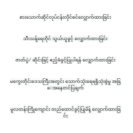
စားသောက်ဆိုင်လုပ်ငန်းလိုင်စင်လျှောက်ထားခြင်း
သီးသန့်ရေတိုင် သွယ်ယူခွင့် လျှောက်ထားခြင်း
ဇာတ်ပွဲ/ ဆိုင်းဖြင့် ဧည့်ခံခွင့်ပြုပါရန် လျှောက်ထားခြင်း
မကွေးတိုင်းဒေသကြီးအတွင်း သောက်သုံးရေရရှိသုံးစွဲမှု အခြ
ေအနေတင်ပြချက်
မူလတန်းကြိုကျောင်း တည်ထောင်ခွင့်ပြုမိန့် လျှောက်ထားခြ
င်း