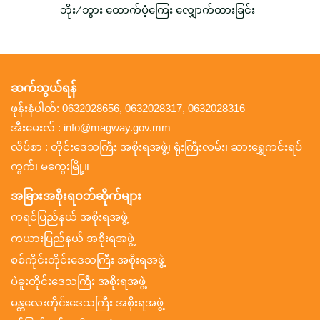
ဘိုး/ဘွား ထောက်ပံ့ကြေး လျှောက်ထားခြင်း
ဆက်သွယ်ရန်
ဖုန်းနံပါတ်: 0632028656, 0632028317, 0632028316
အီးမေးလ် : info@magway.gov.mm
လိပ်စာ : တိုင်းဒေသကြီး အစိုးရအဖွဲ့၊ ရုံးကြီးလမ်း၊ ဆားရွှေကင်းရပ်
ကွက်၊ မကွေးမြို့။
အခြားအစိုးရဝဘ်ဆိုက်များ
ကရင်ပြည်နယ် အစိုးရအဖွဲ့
ကယားပြည်နယ် အစိုးရအဖွဲ့
စစ်ကိုင်းတိုင်းဒေသကြီး အစိုးရအဖွဲ့
ပဲခူးတိုင်းဒေသကြီး အစိုးရအဖွဲ့
မန္တလေးတိုင်းဒေသကြီး အစိုးရအဖွဲ့