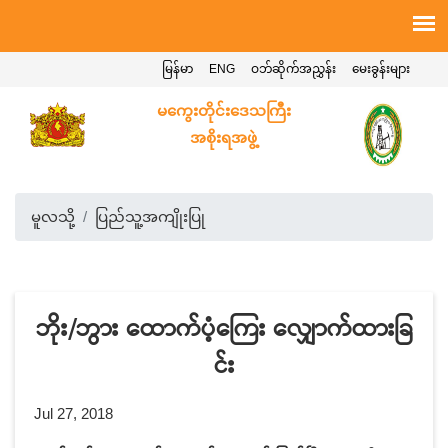
မြန်မာ
ENG
ဝဘ်ဆိုက်အညွှန်း
မေးခွန်းများ
မကွေးတိုင်းဒေသကြီး
အစိုးရအဖွဲ့
မူလသို့
ပြည်သူ့အကျိုးပြု
ဘိုး/ဘွား ထောက်ပံ့ကြေး လျှောက်ထားခြ
င်း
Jul 27, 2018