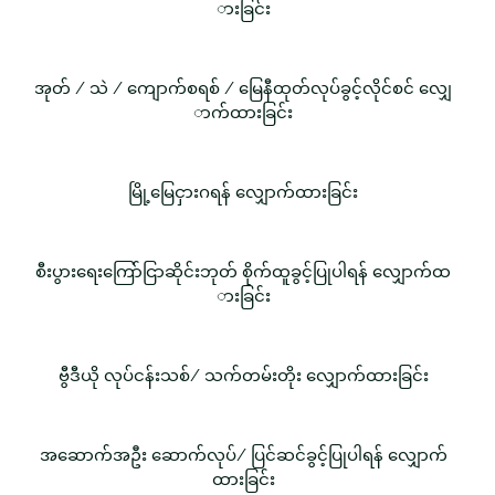
ားခြင်း
အုတ် / သဲ / ကျောက်စရစ် / မြေနီထုတ်လုပ်ခွင့်လိုင်စင် လျှေ
ာက်ထားခြင်း
မြို့မြေငှားဂရန် လျှောက်ထားခြင်း
စီးပွားရေးကြော်ငြာဆိုင်းဘုတ် စိုက်ထူခွင့်ပြုပါရန် လျှောက်ထ
ားခြင်း
ဗွီဒီယို လုပ်ငန်းသစ်/ သက်တမ်းတိုး လျှောက်ထားခြင်း
အဆောက်အဦး ဆောက်လုပ်/ ပြင်ဆင်ခွင့်ပြုပါရန် လျှောက်
ထားခြင်း