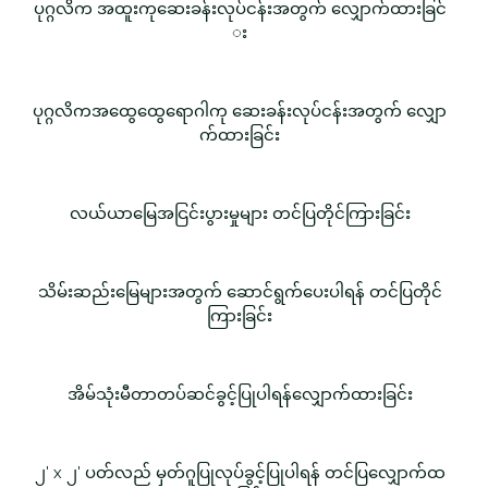
ပုဂ္ဂလိက အထူးကုဆေးခန်းလုပ်ငန်းအတွက် လျှောက်ထားခြင်
း
ပုဂ္ဂလိကအထွေထွေရောဂါကု ဆေးခန်းလုပ်ငန်းအတွက် လျှော
က်ထားခြင်း
လယ်ယာမြေအငြင်းပွားမှုများ တင်ပြတိုင်ကြားခြင်း
သိမ်းဆည်းမြေများအတွက် ဆောင်ရွက်ပေးပါရန် တင်ပြတိုင်
ကြားခြင်း
အိမ်သုံးမီတာတပ်ဆင်ခွင့်ပြုပါရန်လျှောက်ထားခြင်း
၂' x ၂' ပတ်လည် မှတ်ဂူပြုလုပ်ခွင့်ပြုပါရန် တင်ပြလျှောက်ထ