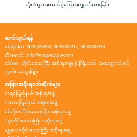
ဘိုး/ဘွား ထောက်ပံ့ကြေး လျှောက်ထားခြင်း
ဆက်သွယ်ရန်
ဖုန်းနံပါတ်: 0632028656, 0632028317, 0632028316
အီးမေးလ် : info@magway.gov.mm
လိပ်စာ : တိုင်းဒေသကြီး အစိုးရအဖွဲ့၊ ရုံးကြီးလမ်း၊ ဆားရွှေကင်းရပ်
ကွက်၊ မကွေးမြို့။
အခြားအစိုးရဝဘ်ဆိုက်များ
ကရင်ပြည်နယ် အစိုးရအဖွဲ့
ကယားပြည်နယ် အစိုးရအဖွဲ့
စစ်ကိုင်းတိုင်းဒေသကြီး အစိုးရအဖွဲ့
ပဲခူးတိုင်းဒေသကြီး အစိုးရအဖွဲ့
မန္တလေးတိုင်းဒေသကြီး အစိုးရအဖွဲ့