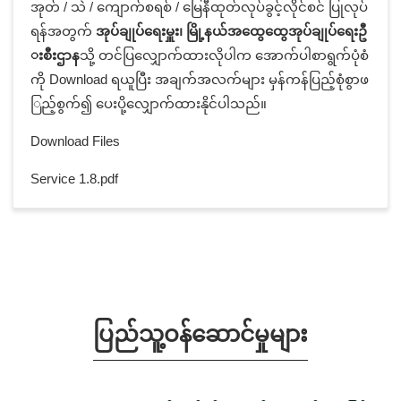
အုတ် / သဲ / ကျောက်စရစ် / မြေနီထုတ်လုပ်ခွင့်လိုင်စင် ပြုလုပ်
ရန်အတွက်
အုပ်ချုပ်ရေးမှူး၊ မြို့နယ်အထွေထွေအုပ်ချုပ်ရေးဦ
းစီးဌာန
သို့ တင်ပြလျှောက်ထားလိုပါက အောက်ပါစာရွက်ပုံစံ
ကို Download ရယူပြီး အချက်အလက်များ မှန်ကန်ပြည့်စုံစွာဖ
ြည့်စွက်၍ ပေးပို့လျှောက်ထားနိုင်ပါသည်။
Download Files
Service 1.8.pdf
ပြည်သူ့ဝန်ဆောင်မှုများ