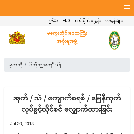
မြန်မာ
ENG
ဝဘ်ဆိုက်အညွှန်း
မေးခွန်းများ
မကွေးတိုင်းဒေသကြီး
အစိုးရအဖွဲ့
မူလသို့
ပြည်သူ့အကျိုးပြု
အုတ် / သဲ / ကျောက်စရစ် / မြေနီထုတ်
လုပ်ခွင့်လိုင်စင် လျှောက်ထားခြင်း
Jul 30, 2018