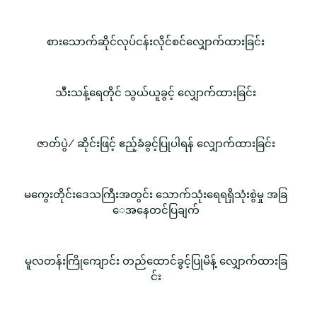
စားသောက်ဆိုင်လုပ်ငန်းလိုင်စင်လျှောက်ထားခြင်း
သီးသန့်ရေတိုင် သွယ်ယူခွင့် လျှောက်ထားခြင်း
ဇာတ်ပွဲ/ ဆိုင်းဖြင့် ဧည့်ခံခွင့်ပြုပါရန် လျှောက်ထားခြင်း
မကွေးတိုင်းဒေသကြီးအတွင်း သောက်သုံးရေရရှိသုံးစွဲမှု အခြ
ေအနေတင်ပြချက်
မူလတန်းကြိုကျောင်း တည်ထောင်ခွင့်ပြုမိန့် လျှောက်ထားခြ
င်း