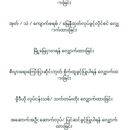
ားခြင်း
အုတ် / သဲ / ကျောက်စရစ် / မြေနီထုတ်လုပ်ခွင့်လိုင်စင် လျှေ
ာက်ထားခြင်း
မြို့မြေငှားဂရန် လျှောက်ထားခြင်း
စီးပွားရေးကြော်ငြာဆိုင်းဘုတ် စိုက်ထူခွင့်ပြုပါရန် လျှောက်ထ
ားခြင်း
ဗွီဒီယို လုပ်ငန်းသစ်/ သက်တမ်းတိုး လျှောက်ထားခြင်း
အဆောက်အဦး ဆောက်လုပ်/ ပြင်ဆင်ခွင့်ပြုပါရန် လျှောက်
ထားခြင်း