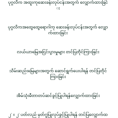
ပုဂ္ဂလိက အထူးကုဆေးခန်းလုပ်ငန်းအတွက် လျှောက်ထားခြင်
း
ပုဂ္ဂလိကအထွေထွေရောဂါကု ဆေးခန်းလုပ်ငန်းအတွက် လျှော
က်ထားခြင်း
လယ်ယာမြေအငြင်းပွားမှုများ တင်ပြတိုင်ကြားခြင်း
သိမ်းဆည်းမြေများအတွက် ဆောင်ရွက်ပေးပါရန် တင်ပြတိုင်
ကြားခြင်း
အိမ်သုံးမီတာတပ်ဆင်ခွင့်ပြုပါရန်လျှောက်ထားခြင်း
၂' x ၂' ပတ်လည် မှတ်ဂူပြုလုပ်ခွင့်ပြုပါရန် တင်ပြလျှောက်ထ