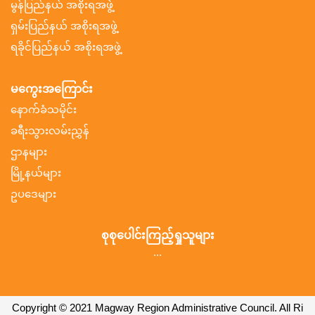
မွန်ပြည်နယ် အစိုးရအဖွဲ့
ရှမ်းပြည်နယ် အစိုးရအဖွဲ့
ရခိုင်ပြည်နယ် အစိုးရအဖွဲ့
မကွေးအကြောင်း
နောက်ခံသမိုင်း
ခရီးသွားလမ်းညွှန်
ဌာနများ
မြို့နယ်များ
ဥပဒေများ
စုစုပေါင်းကြည့်ရှုသူများ
...
Copyright © 2021 Magway Region Administrative Council. All Ri