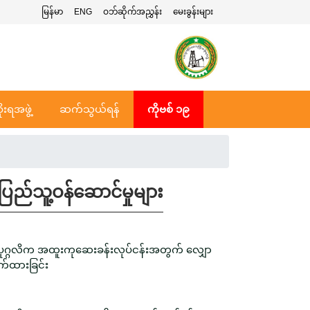
မြန်မာ
ENG
ဝဘ်ဆိုက်အညွှန်း
မေးခွန်းများ
ုးရအဖွဲ့
ဆက်သွယ်ရန်
ကိုဗစ် ၁၉
ပြည်သူ့ဝန်ဆောင်မှုများ
ပုဂ္ဂလိက အထူးကုဆေးခန်းလုပ်ငန်းအတွက် လျှော
က်ထားခြင်း