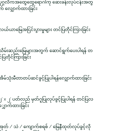
ပုဂ္ဂလိကအထွေထွေရောဂါကု ဆေးခန်းလုပ်ငန်းအတွ
က် လျှောက်ထားခြင်း
လယ်ယာမြေအငြင်းပွားမှုများ တင်ပြတိုင်ကြားခြင်း
သိမ်းဆည်းမြေများအတွက် ဆောင်ရွက်ပေးပါရန် တ
င်ပြတိုင်ကြားခြင်း
အိမ်သုံးမီတာတပ်ဆင်ခွင့်ပြုပါရန်လျှောက်ထားခြင်း
၂' x ၂' ပတ်လည် မှတ်ဂူပြုလုပ်ခွင့်ပြုပါရန် တင်ပြလ
ျှောက်ထားခြင်း
အုတ် / သဲ / ကျောက်စရစ် / မြေနီထုတ်လုပ်ခွင့်လို