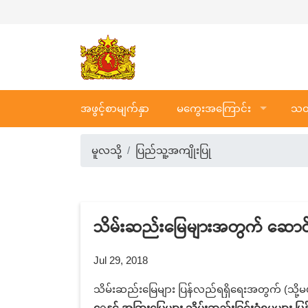
အဖွင့်စာမျက်နှာ
မကွေးအကြောင်း
သတင
မူလသို့
ပြည်သူ့အကျိုးပြု
သိမ်းဆည်းမြေများအတွက် ဆောင်ရွ
Jul 29, 2018
သိမ်းဆည်းမြေများ ပြန်လည်ရရှိရေးအတွက် (သို့
ေနှင့် အခြားမြေများ သိမ်းဆည်းခြင်းခံရမှုများ 