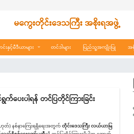
မကွေးတိုင်းဒေသကြီး အစိုးရအဖွဲ့
်းနှင့်မီဒီယာများ
တင်ဒါများ
ပြည်သူ့အကျိုးပြု
အစိ
က်ပေးပါရန် တင်ပြတိုင်ကြားခြင်း
မဟုတ်) နစ်နာကြေးရရှိရေးအတွက်
တိုင်းဒေသကြီး လယ်ယာမြ
ပြန်လည်စိစစ်ရေးကော်မတီ
သို့ တင်ပြတိုင်ကြားလိုပါက အောက်