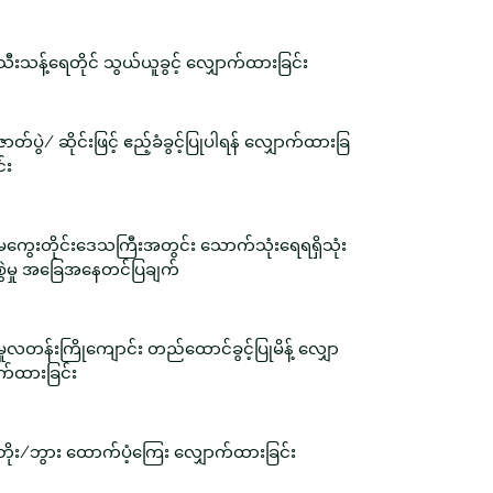
သီးသန့်ရေတိုင် သွယ်ယူခွင့် လျှောက်ထားခြင်း
ဇာတ်ပွဲ/ ဆိုင်းဖြင့် ဧည့်ခံခွင့်ပြုပါရန် လျှောက်ထားခြ
င်း
မကွေးတိုင်းဒေသကြီးအတွင်း သောက်သုံးရေရရှိသုံး
စွဲမှု အခြေအနေတင်ပြချက်
မူလတန်းကြိုကျောင်း တည်ထောင်ခွင့်ပြုမိန့် လျှော
က်ထားခြင်း
ဘိုး/ဘွား ထောက်ပံ့ကြေး လျှောက်ထားခြင်း