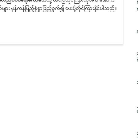
း မှန်ကန်ပြည့်စုံစွာဖြည့်စွက်၍ ပေးပို့တိုင်ကြားနိုင်ပါသည်။