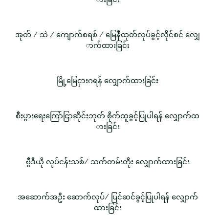
အုတ် / သဲ / ကျောက်စရစ် / မြေနီထုတ်လုပ်ခွင့်လိုင်စင် လျှေ
ာက်ထားခြင်း
မြို့မြေငှားဂရန် လျှောက်ထားခြင်း
စီးပွားရေးကြော်ငြာဆိုင်းဘုတ် စိုက်ထူခွင့်ပြုပါရန် လျှောက်ထ
ားခြင်း
ဗွီဒီယို လုပ်ငန်းသစ်/ သက်တမ်းတိုး လျှောက်ထားခြင်း
အဆောက်အဦး ဆောက်လုပ်/ ပြင်ဆင်ခွင့်ပြုပါရန် လျှောက်
ထားခြင်း