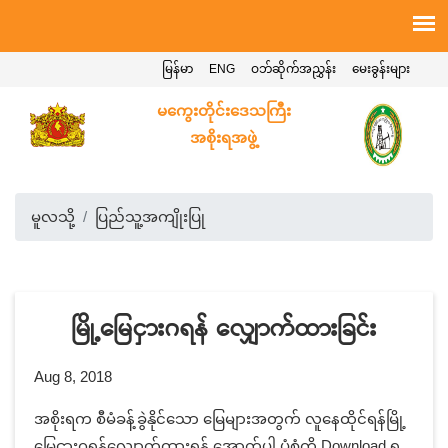
မြန်မာ
ENG
ဝဘ်ဆိုက်အညွှန်း
မေးခွန်းများ
မကွေးတိုင်းဒေသကြီး
အစိုးရအဖွဲ့
မူလသို့
ပြည်သူ့အကျိုးပြု
မြို့မြေငှားဂရန် လျှောက်ထားခြင်း
Aug 8, 2018
အစိုးရက စီမံခန့်ခွဲနိုင်သော မြေများအတွက် လူနေထိုင်ရန်မြို့
မြေငှားဂရန်လျှောက်ထားရန် အောက်ပါ ပုံစံကို Download ရ