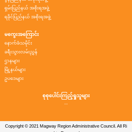
ရှမ်းပြည်နယ် အစိုးရအဖွဲ့
ရခိုင်ပြည်နယ် အစိုးရအဖွဲ့
မကွေးအကြောင်း
နောက်ခံသမိုင်း
ခရီးသွားလမ်းညွှန်
ဌာနများ
မြို့နယ်များ
ဥပဒေများ
စုစုပေါင်းကြည့်ရှုသူများ
...
Copyright © 2021 Magway Region Administrative Council. All Ri