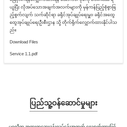
ယူပြီး လိုအပ်သောအချက်အလက်များကို မှန်ကန်ပြည့်စုံစွာဖြ
ည့်စွက်လျက် သက်ဆိုင်ရာ ခရိုင်အုပ်ချုပ်ရေးမှူး၊ ခရိုင်အထွေ
ထွေအုပ်ချုပ်ရေးဦးစီးဌာန သို့ တိုက်ရိုက်လျှောက်ထားနိုင်ပါသ
ည်။
Download Files
Service 1.1.pdf
ပြည်သူ့ဝန်ဆောင်မှုများ
ပုဂ္ဂလိက အထူးကုဆေးခန်းလုပ်ငန်းအတွက် လျှောက်ထားခြင်