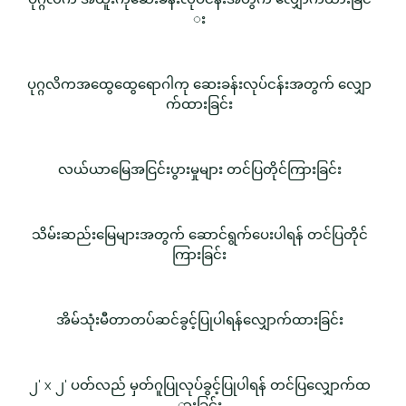
း
ပုဂ္ဂလိကအထွေထွေရောဂါကု ဆေးခန်းလုပ်ငန်းအတွက် လျှော
က်ထားခြင်း
လယ်ယာမြေအငြင်းပွားမှုများ တင်ပြတိုင်ကြားခြင်း
သိမ်းဆည်းမြေများအတွက် ဆောင်ရွက်ပေးပါရန် တင်ပြတိုင်
ကြားခြင်း
အိမ်သုံးမီတာတပ်ဆင်ခွင့်ပြုပါရန်လျှောက်ထားခြင်း
၂' x ၂' ပတ်လည် မှတ်ဂူပြုလုပ်ခွင့်ပြုပါရန် တင်ပြလျှောက်ထ
ားခြင်း