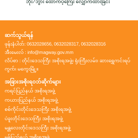
ဘိုး/ဘွား ထောက်ပံ့ကြေး လျှောက်ထားခြင်း
ဆက်သွယ်ရန်
ဖုန်းနံပါတ်: 0632028656, 0632028317, 0632028316
အီးမေးလ် : info@magway.gov.mm
လိပ်စာ : တိုင်းဒေသကြီး အစိုးရအဖွဲ့၊ ရုံးကြီးလမ်း၊ ဆားရွှေကင်းရပ်
ကွက်၊ မကွေးမြို့။
အခြားအစိုးရဝဘ်ဆိုက်များ
ကရင်ပြည်နယ် အစိုးရအဖွဲ့
ကယားပြည်နယ် အစိုးရအဖွဲ့
စစ်ကိုင်းတိုင်းဒေသကြီး အစိုးရအဖွဲ့
ပဲခူးတိုင်းဒေသကြီး အစိုးရအဖွဲ့
မန္တလေးတိုင်းဒေသကြီး အစိုးရအဖွဲ့
မွန်ပြည်နယ် အစိုးရအဖွဲ့