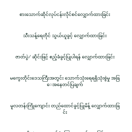
စားသောက်ဆိုင်လုပ်ငန်းလိုင်စင်လျှောက်ထားခြင်း
သီးသန့်ရေတိုင် သွယ်ယူခွင့် လျှောက်ထားခြင်း
ဇာတ်ပွဲ/ ဆိုင်းဖြင့် ဧည့်ခံခွင့်ပြုပါရန် လျှောက်ထားခြင်း
မကွေးတိုင်းဒေသကြီးအတွင်း သောက်သုံးရေရရှိသုံးစွဲမှု အခြ
ေအနေတင်ပြချက်
မူလတန်းကြိုကျောင်း တည်ထောင်ခွင့်ပြုမိန့် လျှောက်ထားခြ
င်း