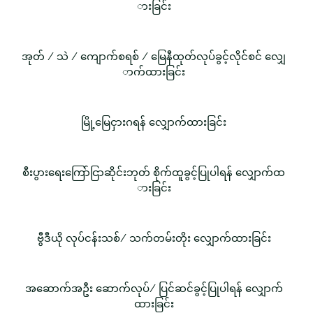
ားခြင်း
အုတ် / သဲ / ကျောက်စရစ် / မြေနီထုတ်လုပ်ခွင့်လိုင်စင် လျှေ
ာက်ထားခြင်း
မြို့မြေငှားဂရန် လျှောက်ထားခြင်း
စီးပွားရေးကြော်ငြာဆိုင်းဘုတ် စိုက်ထူခွင့်ပြုပါရန် လျှောက်ထ
ားခြင်း
ဗွီဒီယို လုပ်ငန်းသစ်/ သက်တမ်းတိုး လျှောက်ထားခြင်း
အဆောက်အဦး ဆောက်လုပ်/ ပြင်ဆင်ခွင့်ပြုပါရန် လျှောက်
ထားခြင်း