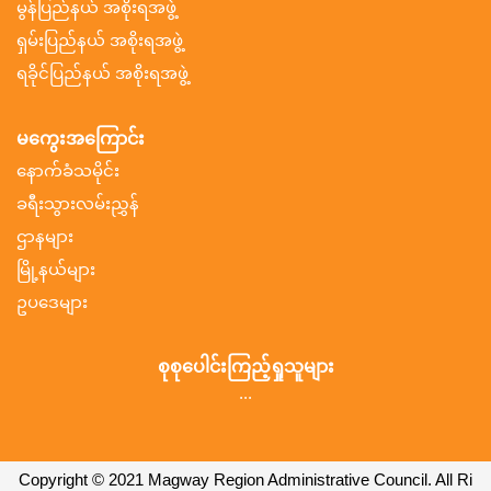
မွန်ပြည်နယ် အစိုးရအဖွဲ့
ရှမ်းပြည်နယ် အစိုးရအဖွဲ့
ရခိုင်ပြည်နယ် အစိုးရအဖွဲ့
မကွေးအကြောင်း
နောက်ခံသမိုင်း
ခရီးသွားလမ်းညွှန်
ဌာနများ
မြို့နယ်များ
ဥပဒေများ
စုစုပေါင်းကြည့်ရှုသူများ
...
Copyright © 2021 Magway Region Administrative Council. All Ri