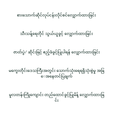
စားသောက်ဆိုင်လုပ်ငန်းလိုင်စင်လျှောက်ထားခြင်း
သီးသန့်ရေတိုင် သွယ်ယူခွင့် လျှောက်ထားခြင်း
ဇာတ်ပွဲ/ ဆိုင်းဖြင့် ဧည့်ခံခွင့်ပြုပါရန် လျှောက်ထားခြင်း
မကွေးတိုင်းဒေသကြီးအတွင်း သောက်သုံးရေရရှိသုံးစွဲမှု အခြ
ေအနေတင်ပြချက်
မူလတန်းကြိုကျောင်း တည်ထောင်ခွင့်ပြုမိန့် လျှောက်ထားခြ
င်း