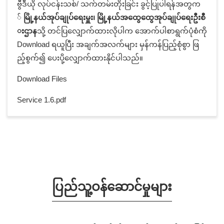
ဗွီဒီယို လုပ်ငန်းသစ်/ သက်တမ်းတိုးခြင်း ခွင့်ပြုပါရန်အတွက
်
မြို့နယ်အုပ်ချုပ်ရေးမှူး၊ မြို့နယ်အထွေထွေအုပ်ချုပ်ရေးဦးစီ
းဌာန
သို့ တင်ပြလျှောက်ထားလိုပါက အောက်ပါစာရွက်ပုံစံကို
Download ရယူပြီး အချက်အလက်များ မှန်ကန်ပြည့်စုံစွာ ဖြ
ည့်စွက်၍ ပေးပို့လျှောက်ထားနိုင်ပါသည်။
Download Files
Service 1.6.pdf
ပြည်သူ့ဝန်ဆောင်မှုများ