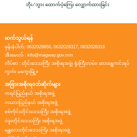
ဘိုး/ဘွား ထောက်ပံ့ကြေး လျှောက်ထားခြင်း
ဆက်သွယ်ရန်
ဖုန်းနံပါတ်: 0632028656, 0632028317, 0632028316
အီးမေးလ် : info@magway.gov.mm
လိပ်စာ : တိုင်းဒေသကြီး အစိုးရအဖွဲ့၊ ရုံးကြီးလမ်း၊ ဆားရွှေကင်းရပ်
ကွက်၊ မကွေးမြို့။
အခြားအစိုးရဝဘ်ဆိုက်များ
ကရင်ပြည်နယ် အစိုးရအဖွဲ့
ကယားပြည်နယ် အစိုးရအဖွဲ့
စစ်ကိုင်းတိုင်းဒေသကြီး အစိုးရအဖွဲ့
ပဲခူးတိုင်းဒေသကြီး အစိုးရအဖွဲ့
မန္တလေးတိုင်းဒေသကြီး အစိုးရအဖွဲ့