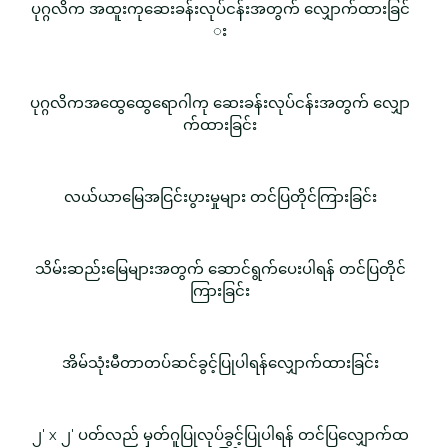
ပုဂ္ဂလိက အထူးကုဆေးခန်းလုပ်ငန်းအတွက် လျှောက်ထားခြင်
း
ပုဂ္ဂလိကအထွေထွေရောဂါကု ဆေးခန်းလုပ်ငန်းအတွက် လျှော
က်ထားခြင်း
လယ်ယာမြေအငြင်းပွားမှုများ တင်ပြတိုင်ကြားခြင်း
သိမ်းဆည်းမြေများအတွက် ဆောင်ရွက်ပေးပါရန် တင်ပြတိုင်
ကြားခြင်း
အိမ်သုံးမီတာတပ်ဆင်ခွင့်ပြုပါရန်လျှောက်ထားခြင်း
၂' x ၂' ပတ်လည် မှတ်ဂူပြုလုပ်ခွင့်ပြုပါရန် တင်ပြလျှောက်ထ