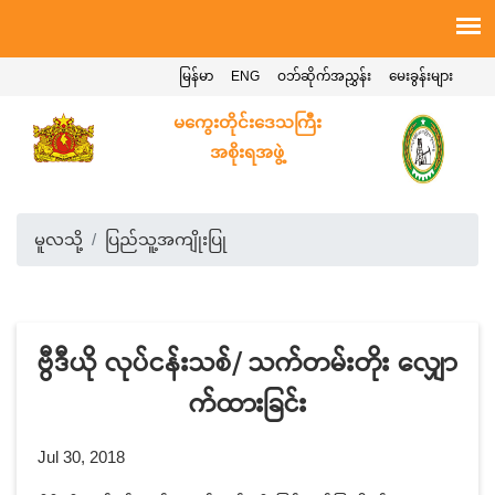
မြန်မာ
ENG
ဝဘ်ဆိုက်အညွှန်း
မေးခွန်းများ
မကွေးတိုင်းဒေသကြီး
အစိုးရအဖွဲ့
မူလသို့
ပြည်သူ့အကျိုးပြု
ဗွီဒီယို လုပ်ငန်းသစ်/ သက်တမ်းတိုး လျှော
က်ထားခြင်း
Jul 30, 2018