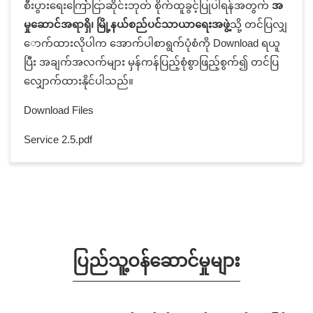
စီးပွားရေးကြော်ငြာဆိုင်းဘုတ် စိုက်ထူခွင့်ပြုပါရန်အတွက်
အ
မှုဆောင်အရာရှိ၊ မြို့နယ်စည်ပင်သာယာရေးအဖွဲ့
သို့ တင်ပြလျှ
ောက်ထားလိုပါက အောက်ပါစာရွက်ပုံစံကို Download ရယူ
ပြီး အချက်အလက်များ မှန်ကန်ပြည့်စုံစွာဖြည့်စွက်၍ တင်ပြ
လျှောက်ထားနိုင်ပါသည်။
Download Files
Service 2.5.pdf
ပြည်သူ့ဝန်ဆောင်မှုများ