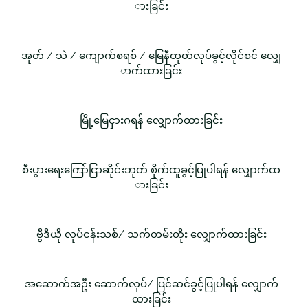
ားခြင်း
အုတ် / သဲ / ကျောက်စရစ် / မြေနီထုတ်လုပ်ခွင့်လိုင်စင် လျှေ
ာက်ထားခြင်း
မြို့မြေငှားဂရန် လျှောက်ထားခြင်း
စီးပွားရေးကြော်ငြာဆိုင်းဘုတ် စိုက်ထူခွင့်ပြုပါရန် လျှောက်ထ
ားခြင်း
ဗွီဒီယို လုပ်ငန်းသစ်/ သက်တမ်းတိုး လျှောက်ထားခြင်း
အဆောက်အဦး ဆောက်လုပ်/ ပြင်ဆင်ခွင့်ပြုပါရန် လျှောက်
ထားခြင်း