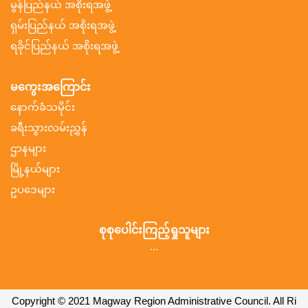
မွန်ပြည်နယ် အစိုးရအဖွဲ့
ရှမ်းပြည်နယ် အစိုးရအဖွဲ့
ရခိုင်ပြည်နယ် အစိုးရအဖွဲ့
မကွေးအကြောင်း
နောက်ခံသမိုင်း
ခရီးသွားလမ်းညွှန်
ဌာနများ
မြို့နယ်များ
ဥပဒေများ
စုစုပေါင်းကြည့်ရှုသူများ
...
Copyright © 2021 Magway Region Administrative Council. All Ri