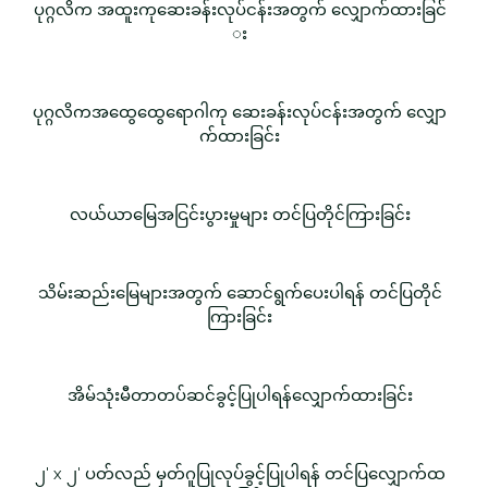
ပုဂ္ဂလိက အထူးကုဆေးခန်းလုပ်ငန်းအတွက် လျှောက်ထားခြင်
း
ပုဂ္ဂလိကအထွေထွေရောဂါကု ဆေးခန်းလုပ်ငန်းအတွက် လျှော
က်ထားခြင်း
လယ်ယာမြေအငြင်းပွားမှုများ တင်ပြတိုင်ကြားခြင်း
သိမ်းဆည်းမြေများအတွက် ဆောင်ရွက်ပေးပါရန် တင်ပြတိုင်
ကြားခြင်း
အိမ်သုံးမီတာတပ်ဆင်ခွင့်ပြုပါရန်လျှောက်ထားခြင်း
၂' x ၂' ပတ်လည် မှတ်ဂူပြုလုပ်ခွင့်ပြုပါရန် တင်ပြလျှောက်ထ