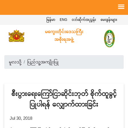
မြန်မာ
ENG
ဝဘ်ဆိုက်အညွှန်း
မေးခွန်းများ
မကွေးတိုင်းဒေသကြီး
အစိုးရအဖွဲ့
မူလသို့
ပြည်သူ့အကျိုးပြု
စီးပွားရေးကြော်ငြာဆိုင်းဘုတ် စိုက်ထူခွင့်
ပြုပါရန် လျှောက်ထားခြင်း
Jul 30, 2018