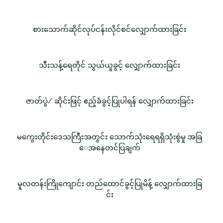
စားသောက်ဆိုင်လုပ်ငန်းလိုင်စင်လျှောက်ထားခြင်း
သီးသန့်ရေတိုင် သွယ်ယူခွင့် လျှောက်ထားခြင်း
ဇာတ်ပွဲ/ ဆိုင်းဖြင့် ဧည့်ခံခွင့်ပြုပါရန် လျှောက်ထားခြင်း
မကွေးတိုင်းဒေသကြီးအတွင်း သောက်သုံးရေရရှိသုံးစွဲမှု အခြ
ေအနေတင်ပြချက်
မူလတန်းကြိုကျောင်း တည်ထောင်ခွင့်ပြုမိန့် လျှောက်ထားခြ
င်း