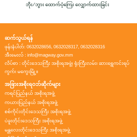
ဘိုး/ဘွား ထောက်ပံ့ကြေး လျှောက်ထားခြင်း
ဆက်သွယ်ရန်
ဖုန်းနံပါတ်: 0632028656, 0632028317, 0632028316
အီးမေးလ် : info@magway.gov.mm
လိပ်စာ : တိုင်းဒေသကြီး အစိုးရအဖွဲ့၊ ရုံးကြီးလမ်း၊ ဆားရွှေကင်းရပ်
ကွက်၊ မကွေးမြို့။
အခြားအစိုးရဝဘ်ဆိုက်များ
ကရင်ပြည်နယ် အစိုးရအဖွဲ့
ကယားပြည်နယ် အစိုးရအဖွဲ့
စစ်ကိုင်းတိုင်းဒေသကြီး အစိုးရအဖွဲ့
ပဲခူးတိုင်းဒေသကြီး အစိုးရအဖွဲ့
မန္တလေးတိုင်းဒေသကြီး အစိုးရအဖွဲ့