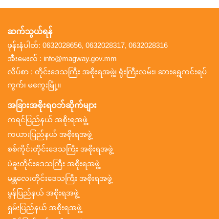
ဆက်သွယ်ရန်
ဖုန်းနံပါတ်: 0632028656, 0632028317, 0632028316
အီးမေးလ် : info@magway.gov.mm
လိပ်စာ : တိုင်းဒေသကြီး အစိုးရအဖွဲ့၊ ရုံးကြီးလမ်း၊ ဆားရွှေကင်းရပ်
ကွက်၊ မကွေးမြို့။
အခြားအစိုးရဝဘ်ဆိုက်များ
ကရင်ပြည်နယ် အစိုးရအဖွဲ့
ကယားပြည်နယ် အစိုးရအဖွဲ့
စစ်ကိုင်းတိုင်းဒေသကြီး အစိုးရအဖွဲ့
ပဲခူးတိုင်းဒေသကြီး အစိုးရအဖွဲ့
မန္တလေးတိုင်းဒေသကြီး အစိုးရအဖွဲ့
မွန်ပြည်နယ် အစိုးရအဖွဲ့
ရှမ်းပြည်နယ် အစိုးရအဖွဲ့