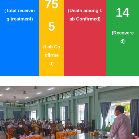
75
14
(Total receivin
(Death among L
g treatment)
ab Confirmed)
5
(Recovere
d)
(Lab Co
nfirme
d)