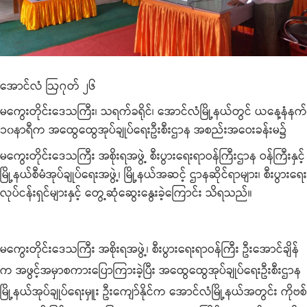
အောင်လံ ဩဂုတ် ၂၆
မကွေးတိုင်းဒေသကြီး၊ သရက်ခရိုင်၊ အောင်လံမြို့နယ်တွင် ယနေ့နံနက်
၁၀နာရီက အထွေထွေအုပ်ချုပ်ရေးဦးစီးဌာန အစည်းအဝေးခန်းမ၌
မကွေးတိုင်းဒေသကြီး အစိုးရအဖွဲ့ စီးပွားရေးရာဝန်ကြီးဌာန ဝန်ကြီးနှင့်
မြို့နယ်စီမံအုပ်ချုပ်ရေးအဖွဲ့၊ မြို့နယ်အဆင့် ဌာနဆိုင်ရာများ၊ စီးပွားရေး
လုပ်ငန်းရှင်များနှင့် တွေ့ဆုံဆွေးနွေးခဲ့ကြောင်း သိရသည်။
မကွေးတိုင်းဒေသကြီး အစိုးရအဖွဲ့၊ စီးပွားရေးရာဝန်ကြီး ဦးအောင်ချိန်
က အဖွင့်အမှာစကားပြောကြားခဲ့ပြီး အထွေထွေအုပ်ချုပ်ရေးဦးစီးဌာန
မြို့နယ်အုပ်ချုပ်ရေးမှူး ဦးကျော်နိုင်က အောင်လံမြို့နယ်အတွင်း ကိုဗစ်