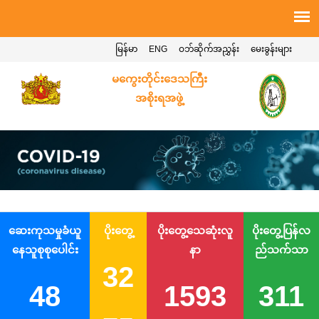
မြန်မာ
ENG
ဝဘ်ဆိုက်အညွှန်း
မေးခွန်းများ
မကွေးတိုင်းဒေသကြီး
အစိုးရအဖွဲ့
ဆေးကုသမှုခံယူ
ပိုးတွေ့
ပိုးတွေ့သေဆုံးလူ
ပိုးတွေ့ပြန်လ
နေသူစုစုပေါင်း
နာ
ည်သက်သာ
32
48
1593
311