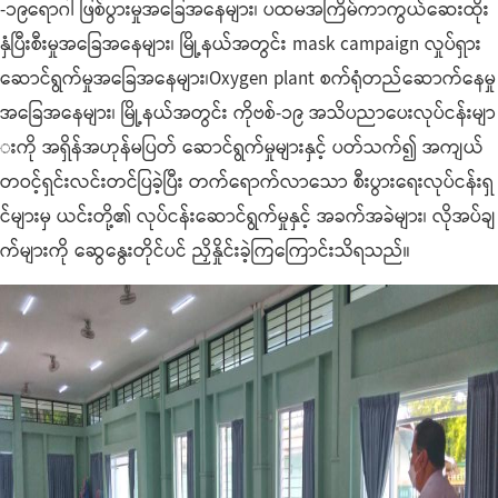
-၁၉ရောဂါ ဖြစ်ပွားမှုအခြေအနေများ၊ ပထမအကြိမ်ကာကွယ်ဆေးထိုး
နှံပြီးစီးမှုအခြေအနေများ၊ မြို့နယ်အတွင်း
mask campaign လှုပ်ရှား
ဆောင်ရွက်မှုအခြေအနေများ၊Oxygen plant စက်ရုံတည်ဆောက်နေမှု
အခြေအနေများ၊ မြို့နယ်အတွင်း ကိုဗစ်-၁၉ အသိပညာပေးလုပ်ငန်းမျာ
းကို အရှိန်အဟုန်မပြတ် ဆောင်ရွက်မှုများနှင့် ပတ်သက်၍ အကျယ်
တဝင့်ရှင်းလင်းတင်ပြခဲ့ပြီး တက်ရောက်လာသော စီးပွားရေးလုပ်ငန်းရှ
င်များမှ ယင်းတို့၏ လုပ်ငန်းဆောင်ရွက်မှုနှင့် အခက်အခဲများ၊ လိုအပ်ချ
က်များကို ဆွေနွေးတိုင်ပင် ညှိနှိုင်းခဲ့ကြကြောင်းသိရသည်။