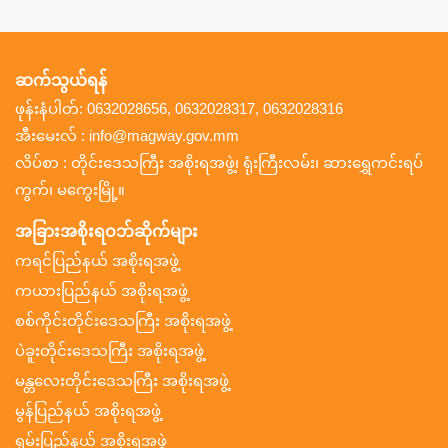
ဆက်သွယ်ရန်
ဖုန်းနံပါတ်: 0632028656, 0632028317, 0632028316
အီးမေးလ် : info@magway.gov.mm
လိပ်စာ : တိုင်းဒေသကြီး အစိုးရအဖွဲ့၊ ရုံးကြီးလမ်း၊ ဆားရွှေကင်းရပ်
ကွက်၊ မကွေးမြို့။
အခြားအစိုးရဝဘ်ဆိုက်များ
ကရင်ပြည်နယ် အစိုးရအဖွဲ့
ကယားပြည်နယ် အစိုးရအဖွဲ့
စစ်ကိုင်းတိုင်းဒေသကြီး အစိုးရအဖွဲ့
ပဲခူးတိုင်းဒေသကြီး အစိုးရအဖွဲ့
မန္တလေးတိုင်းဒေသကြီး အစိုးရအဖွဲ့
မွန်ပြည်နယ် အစိုးရအဖွဲ့
ရှမ်းပြည်နယ် အစိုးရအဖွဲ့