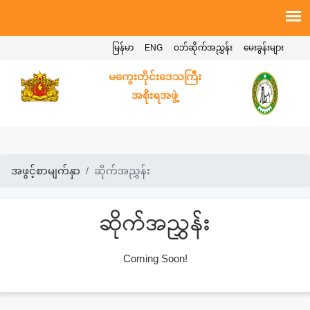
မြန်မာ
ENG
ဝဘ်ဆိုက်အညွှန်း
မေးခွန်းများ
မကွေးတိုင်းဒေသကြီး
အစိုးရအဖွဲ့
အဖွင့်စာမျက်နှာ
ဆိုက်အညွှန်း
ဆိုက်အညွှန်း
Coming Soon!