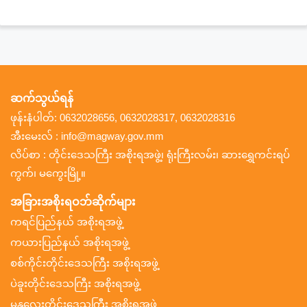
ဆက်သွယ်ရန်
ဖုန်းနံပါတ်: 0632028656, 0632028317, 0632028316
အီးမေးလ် : info@magway.gov.mm
လိပ်စာ : တိုင်းဒေသကြီး အစိုးရအဖွဲ့၊ ရုံးကြီးလမ်း၊ ဆားရွှေကင်းရပ်
ကွက်၊ မကွေးမြို့။
အခြားအစိုးရဝဘ်ဆိုက်များ
ကရင်ပြည်နယ် အစိုးရအဖွဲ့
ကယားပြည်နယ် အစိုးရအဖွဲ့
စစ်ကိုင်းတိုင်းဒေသကြီး အစိုးရအဖွဲ့
ပဲခူးတိုင်းဒေသကြီး အစိုးရအဖွဲ့
မန္တလေးတိုင်းဒေသကြီး အစိုးရအဖွဲ့