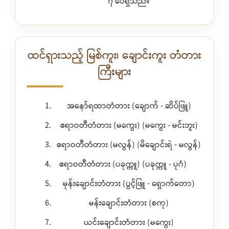
၇ ပေရှိသည်။
ထင်ရှားသည့် မြစ်ကူး၊ ချောင်းကူး တံတား
ကြီးများ
အနော်ရထာတံတား (ချောက် - ဆိပ်ဖြူ)
ဧရာဝတီတံတား (မကွေး) (မကွေး - မင်းဘူး)
ဧရာဝတီတံတား (မလွန်) (မိချောင်းရဲ - မလွန်)
ဧရာဝတီတံတား (ပခုက္ကူ) (ပခုက္ကူ - ပုဂံ)
မုန်းချောင်းတံတား (ပွင့်ဖြူ - ရှောက်တော)
မန်းချောင်းတံတား (စကု)
ယင်းချောင်းတံတား (မကွေး)