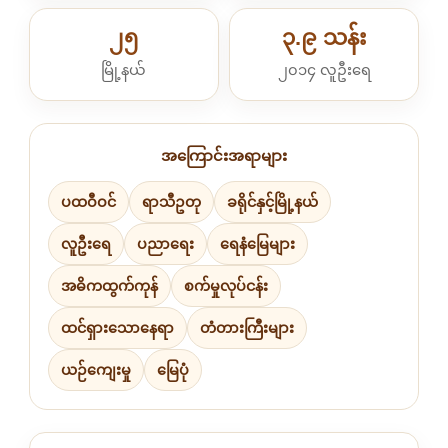
၂၅
၃.၉ သန်း
မြို့နယ်
၂၀၁၄ လူဦးရေ
အကြောင်းအရာများ
ပထဝီဝင်
ရာသီဥတု
ခရိုင်နှင့်မြို့နယ်
လူဦးရေ
ပညာရေး
ရေနံမြေများ
အဓိကထွက်ကုန်
စက်မှုလုပ်ငန်း
ထင်ရှားသောနေရာ
တံတားကြီးများ
ယဉ်ကျေးမှု
မြေပုံ