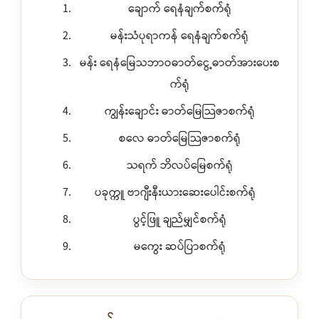
ချောက် ရေနံချက်စက်ရုံ
မန်းသံပုရာကန် ရေနံချက်စက်ရုံ
မန်း ရေနံမြေသဘာဝဓာတ်ငွေ့ဓာတ်အားပေးစ
က်ရုံ
ကျွန်းချောင်း ဓာတ်မြေသြဇာစက်ရုံ
စလေ ဓာတ်မြေသြဇာစက်ရုံ
သရက် ဘိလပ်မြေစက်ရုံ
ပခုက္ကူ ဗာဂျီးနီးယားဆေးပေါင်းစက်ရုံ
ပွင့်ဖြူ ချည်မျှင်စက်ရုံ
မကွေး ဆပ်ပြာစက်ရုံ