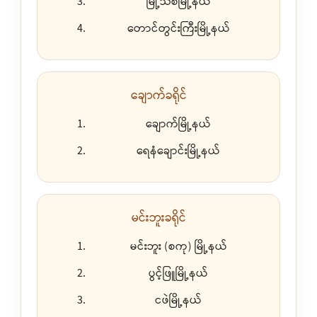
မြို့သစ်မြို့နယ်
တောင်တွင်းကြီးမြို့နယ်
ချောက်ခရိုင်
ချောက်မြို့နယ်
ရေနံချောင်းမြို့နယ်
မင်းဘူးခရိုင်
မင်းဘူး (စကု) မြို့နယ်
ပွင့်ဖြူမြို့နယ်
ငဖဲမြို့နယ်