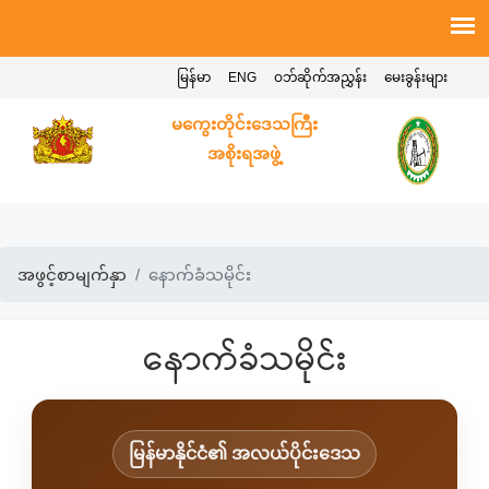
မြန်မာ
ENG
ဝဘ်ဆိုက်အညွှန်း
မေးခွန်းများ
မကွေးတိုင်းဒေသကြီး
အစိုးရအဖွဲ့
အဖွင့်စာမျက်နှာ
နောက်ခံသမိုင်း
နောက်ခံသမိုင်း
မြန်မာနိုင်ငံ၏ အလယ်ပိုင်းဒေသ