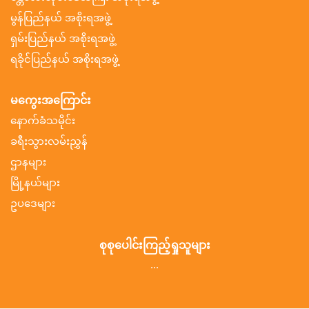
မွန်ပြည်နယ် အစိုးရအဖွဲ့
ရှမ်းပြည်နယ် အစိုးရအဖွဲ့
ရခိုင်ပြည်နယ် အစိုးရအဖွဲ့
မကွေးအကြောင်း
နောက်ခံသမိုင်း
ခရီးသွားလမ်းညွှန်
ဌာနများ
မြို့နယ်များ
ဥပဒေများ
စုစုပေါင်းကြည့်ရှုသူများ
...