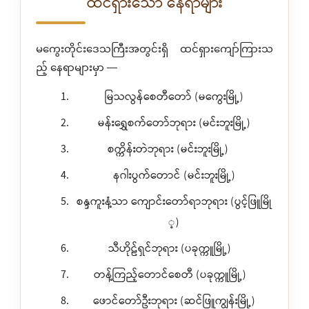
ထင်ရှားသော နေရာများ
မကွေးတိုင်းဒေသကြီးအတွင်းရှိ ထင်ရှားကျော်ကြားသ
ည့် နေရာများမှာ —
မြသလွန်စေတီတော် (မကွေးမြို့)
မန်းရွှေစက်တော်ဘုရား (မင်းဘူးမြို့)
စက္ကိန်းတဲဘုရား (မင်းဘူးမြို့)
နဂါးပွက်တောင် (မင်းဘူးမြို့)
စန္ဒကူးနံ့သာ ကျောင်းတော်ရာဘုရား (ပွင့်ဖြူမြို
့)
သီဟိုဠ်ရှင်ဘုရား (ပခုက္ကူမြို့)
တန့်ကြည့်တောင်စေတီ (ပခုက္ကူမြို့)
ဖောင်တော်ဦးဘုရား (ဆင်ဖြူကျွန်းမြို့)