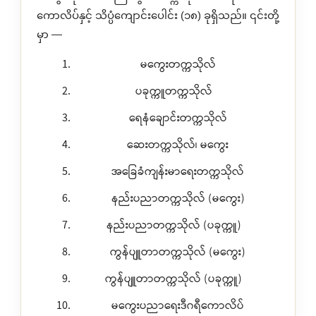
ကောလိပ်နှင့် သိပ္ပံကျောင်းပေါင်း (၁၈) ခုရှိသည်။ ၎င်းတို့
မှာ —
မကွေးတက္ကသိုလ်
ပခုက္ကူတက္ကသိုလ်
ရေနံချောင်းတက္ကသိုလ်
ဆေးတက္ကသိုလ်၊ မကွေး
အခြေခံကျန်းမာရေးတက္ကသိုလ်
နည်းပညာတက္ကသိုလ် (မကွေး)
နည်းပညာတက္ကသိုလ် (ပခုက္ကူ)
ကွန်ပျူတာတက္ကသိုလ် (မကွေး)
ကွန်ပျူတာတက္ကသိုလ် (ပခုက္ကူ)
မကွေးပညာရေးဒီဂရီကောလိပ်