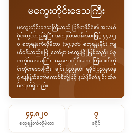
မကွေးတိုင်းဒေသကြီး
မကွေးတိုင်းဒေသကြီးသည် မြန်မာနိုင်ငံ၏ အလယ်
ပိုင်းတွင်တည်ရှိပြီး အကျယ်အဝန်းအားဖြင့် ၄၄,၈၂
၀ စတုရန်းကီလိုမီတာ (၁၇,၃၀၆ စတုရန်းမိုင်) ကျ
ယ်ဝန်းသည်။ မြို့တော်မှာ မကွေးမြို့ဖြစ်သည်။ ပဲခူ
းတိုင်းဒေသကြီး၊ မန္တလေးတိုင်းဒေသကြီး၊ စစ်ကို
င်းတိုင်းဒေသကြီး၊ ချင်းပြည်နယ်၊ ရခိုင်ပြည်နယ်နှ
င့် နေပြည်တော်ကောင်စီတို့ဖြင့် နယ်နိမိတ်ချင်း ထိစ
ပ်လျက်ရှိသည်။
၄၄,၈၂၀
၇
စတုရန်းကီလိုမီတာ
ခရိုင်