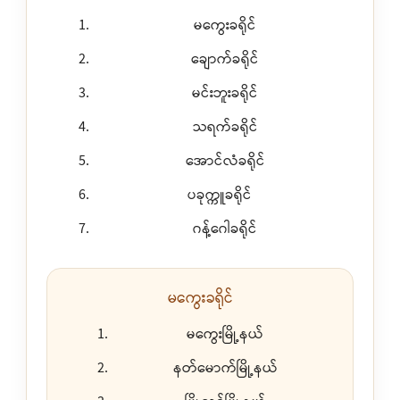
မကွေးခရိုင်
ချောက်ခရိုင်
မင်းဘူးခရိုင်
သရက်ခရိုင်
အောင်လံခရိုင်
ပခုက္ကူခရိုင်
ဂန့်ဂေါခရိုင်
မကွေးခရိုင်
မကွေးမြို့နယ်
နတ်မောက်မြို့နယ်