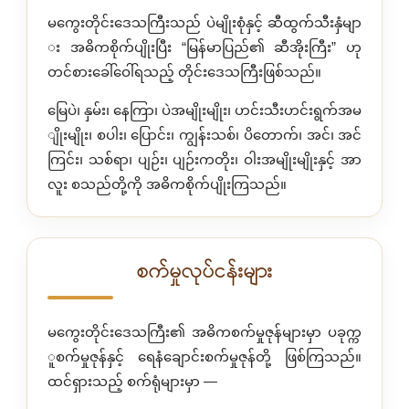
မကွေးတိုင်းဒေသကြီးသည် ပဲမျိုးစုံနှင့် ဆီထွက်သီးနှံမျာ
း အဓိကစိုက်ပျိုးပြီး “မြန်မာပြည်၏ ဆီအိုးကြီး” ဟု
တင်စားခေါ်ဝေါ်ရသည့် တိုင်းဒေသကြီးဖြစ်သည်။
မြေပဲ၊ နှမ်း၊ နေကြာ၊ ပဲအမျိုးမျိုး၊ ဟင်းသီးဟင်းရွက်အမ
ျိုးမျိုး၊ စပါး၊ ပြောင်း၊ ကျွန်းသစ်၊ ပိတောက်၊ အင်၊ အင်
ကြင်း၊ သစ်ရာ၊ ပျဉ်း၊ ပျဉ်းကတိုး၊ ဝါးအမျိုးမျိုးနှင့် အာ
လူး စသည်တို့ကို အဓိကစိုက်ပျိုးကြသည်။
စက်မှုလုပ်ငန်းများ
မကွေးတိုင်းဒေသကြီး၏ အဓိကစက်မှုဇုန်များမှာ ပခုက္က
ူစက်မှုဇုန်နှင့် ရေနံချောင်းစက်မှုဇုန်တို့ ဖြစ်ကြသည်။
ထင်ရှားသည့် စက်ရုံများမှာ —