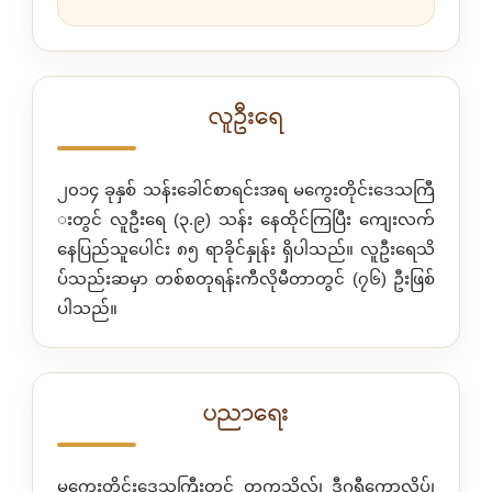
လူဦးရေ
၂၀၁၄ ခုနှစ် သန်းခေါင်စာရင်းအရ မကွေးတိုင်းဒေသကြီ
းတွင် လူဦးရေ (၃.၉) သန်း နေထိုင်ကြပြီး ကျေးလက်
နေပြည်သူပေါင်း ၈၅ ရာခိုင်နှုန်း ရှိပါသည်။ လူဦးရေသိ
ပ်သည်းဆမှာ တစ်စတုရန်းကီလိုမီတာတွင် (၇၆) ဦးဖြစ်
ပါသည်။
ပညာရေး
မကွေးတိုင်းဒေသကြီးတွင် တက္ကသိုလ်၊ ဒီဂရီကောလိပ်၊