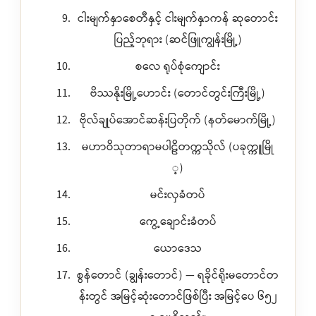
ငါးမျက်နှာစေတီနှင့် ငါးမျက်နှာကန် ဆုတောင်း
ပြည့်ဘုရား (ဆင်ဖြူကျွန်းမြို့)
စလေ ရုပ်စုံကျောင်း
ဗိဿနိုးမြို့ဟောင်း (တောင်တွင်းကြီးမြို့)
ဗိုလ်ချုပ်အောင်ဆန်းပြတိုက် (နတ်မောက်မြို့)
မဟာဝိသုတာရာမပါဠိတက္ကသိုလ် (ပခုက္ကူမြို
့)
မင်းလှခံတပ်
ကွေ့ချောင်းခံတပ်
ယောဒေသ
စွန်တောင် (ချွန်းတောင်) — ရခိုင်ရိုးမတောင်တ
န်းတွင် အမြင့်ဆုံးတောင်ဖြစ်ပြီး အမြင့်ပေ ၆၅၂