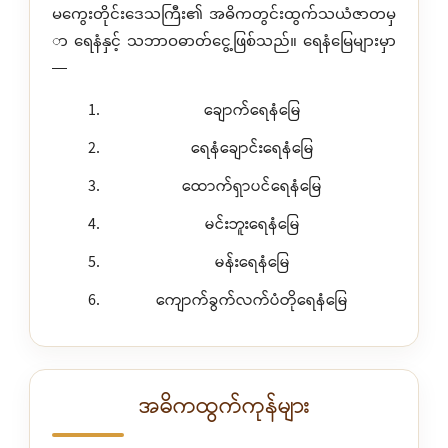
မကွေးတိုင်းဒေသကြီး၏ အဓိကတွင်းထွက်သယံဇာတမှ
ာ ရေနံနှင့် သဘာဝဓာတ်ငွေ့ဖြစ်သည်။ ရေနံမြေများမှာ
—
ချောက်ရေနံမြေ
ရေနံချောင်းရေနံမြေ
ထောက်ရှာပင်ရေနံမြေ
မင်းဘူးရေနံမြေ
မန်းရေနံမြေ
ကျောက်ခွက်လက်ပံတိုရေနံမြေ
အဓိကထွက်ကုန်များ