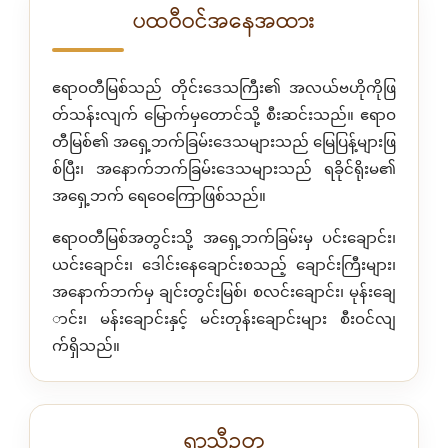
ပထဝီဝင်အနေအထား
ဧရာဝတီမြစ်သည် တိုင်းဒေသကြီး၏ အလယ်ဗဟိုကိုဖြ
တ်သန်းလျက် မြောက်မှတောင်သို့ စီးဆင်းသည်။ ဧရာဝ
တီမြစ်၏ အရှေ့ဘက်ခြမ်းဒေသများသည် မြေပြန့်များဖြ
စ်ပြီး၊ အနောက်ဘက်ခြမ်းဒေသများသည် ရခိုင်ရိုးမ၏
အရှေ့ဘက် ရေဝေကြောဖြစ်သည်။
ဧရာဝတီမြစ်အတွင်းသို့ အရှေ့ဘက်ခြမ်းမှ ပင်းချောင်း၊
ယင်းချောင်း၊ ဒေါင်းနေချောင်းစသည့် ချောင်းကြီးများ၊
အနောက်ဘက်မှ ချင်းတွင်းမြစ်၊ စလင်းချောင်း၊ မုန်းချေ
ာင်း၊ မန်းချောင်းနှင့် မင်းတုန်းချောင်းများ စီးဝင်လျ
က်ရှိသည်။
ရာသီဥတု