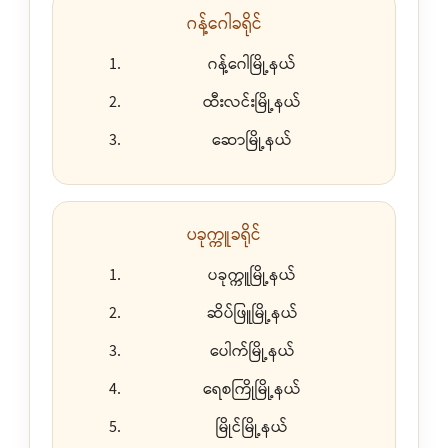
ဂန့်ဂေါခရိုင်
ဂန့်ဂေါမြို့နယ်
ထီးလင်းမြို့နယ်
ဆောမြို့နယ်
ပခုက္ကူခရိုင်
ပခုက္ကူမြို့နယ်
ဆိပ်ဖြူမြို့နယ်
ပေါက်မြို့နယ်
ရေစကြိုမြို့နယ်
မြိုင်မြို့နယ်