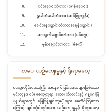
ပင်းချောင်းတံတား (ရေနံချောင်း)
နွယ်တံမယ်တံတား (ဆင်ဖြူကျွန်း)
ဒေါင်းနေချောင်းတံတား (ရေနံချောင်း)
ဆားပွက်ချောင်းတံတား (မင်းဘူး)
မုန်းချောင်းတံတား (မဲဇလီ)
စာပေ၊ ယဉ်ကျေးမှုနှင့် ရိုးရာဓလေ့
မကွေးတိုင်းဒေသကြီး အနောက်ခြမ်းဒေသများဖြစ်သော
မင်းတုန်း၊ ငဖဲ၊ စေတုတ္တရာ၊ ဆော၊ ထီးလင်းနှင့် ဂန့်ဂေါမြိ
ု့နယ်များတွင် မြေပြန့်ချင်းလူမျိုးများ နေထိုင်ကြသော
ကြောင့် ချင်းတိုင်းရင်းသား ယဉ်ကျေးမှုနှင့် ရိုးရာဓလေ့