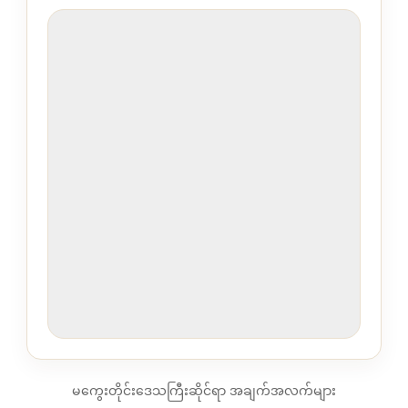
မကွေးတိုင်းဒေသကြီးဆိုင်ရာ အချက်အလက်များ