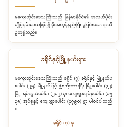
မကွေးတိုင်းဒေသကြီးသည် မြန်မာနိုင်ငံ၏ အလယ်ပိုင်း
ချိုင့်ဝှမ်းဒေသဖြစ်၍ မိုးအလွန်နည်းပြီး ပူပြင်းသောရာသီ
ဥတုရှိသည်။
ခရိုင်နှင့်မြို့နယ်များ
မကွေးတိုင်းဒေသကြီးသည် ခရိုင် (၇) ခရိုင်နှင့် မြို့နယ်ပ
ေါင်း (၂၅) မြို့နယ်ဖြင့် ဖွဲ့စည်းထားပြီး မြို့ပေါင်း (၃၂)
မြို့၊ ရပ်ကွက်ပေါင်း (၂၀၂) ခု၊ ကျေးရွာအုပ်စုပေါင်း (၁၅
၃၈) အုပ်စုနှင့် ကျေးရွာပေါင်း (၄၇၉၀) ရွာ ပါဝင်ပါသည်
။
ခရိုင် (၇) ခု