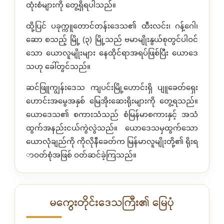
ထုံးစံများကို တွေ့ရှိရပါသည်။
ထို့ပြင် ပခုက္ကူတောင်တန်းဒေသ၏ ထီးလင်း၊ ဂန့်ဂေါ၊
ဆော စသည့် မြို့ (၃) မြို့သည် ဗမာမျိုးနွယ်စုတွင်ပါဝင်
သော ယောလူမျိုးများ နေထိုင်ရာအရပ်ဖြစ်ပြီး ယောဒေ
သဟု ခေါ်တွင်သည်။
ဆင်ဖြူကျွန်းဒေသ ကျပင်းမြို့ဟောင်းရှိ ပျူခေတ်ရှေး
ဟောင်းအမွေအနှစ် မြေအိုးဆေးရိုးများကို တွေ့ရသည်။
ယောဒေသ၏ စကားသံသည် စံမြန်မာစကားနှင့် အသံ
ထွက်အနည်းငယ်ကွဲလွဲသည်။ ယောဒေသမှထွက်သော
ယောလုံချည်ကို ကိုလိုနီခေတ်က မြန်မာလူမျိုးတို့၏ ရိုးရ
ာဝတ်စုံအဖြစ် ဝတ်ဆင်ခဲ့ကြသည်။
မကွေးတိုင်းဒေသကြီး၏ မြေပုံ