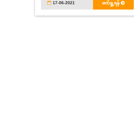
17-06-2021
ဖတ်ရှု့ရန်