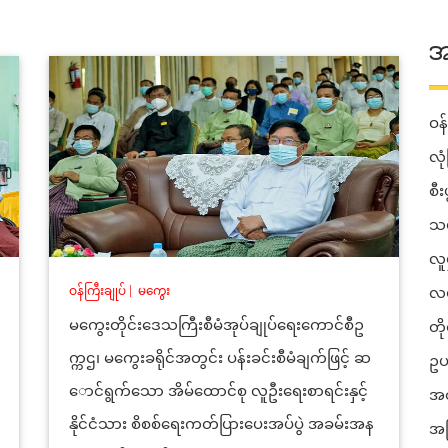
အ
ဝန်
လုံ
စီ
သယ
လူ
ဝန်ကြီးချုပ်
|
မကွေး
လမ
မကွေးတိုင်းဒေသကြီးစီမံအုပ်ချုပ်ရေးကောင်စီဥ
တိ
က္ကဌ၊ မကွေးခရိုင်အတွင်း ပန်းခင်းစီမံချက်ဖြင့် ဆ
ဥပ
ောင်ရွက်သော အိမ်ထောင်စု လူဦးရေးစာရင်းနှင့်
အတ
နိုင်ငံသား စိစစ်ရေးကတ်ပြားပေးအပ်ပွဲ အခမ်းအန
အခ