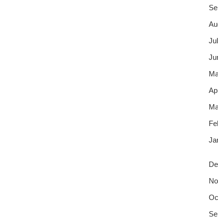
Se
Au
Jul
Ju
Ma
Apr
Ma
Fe
Ja
De
No
Oc
Se