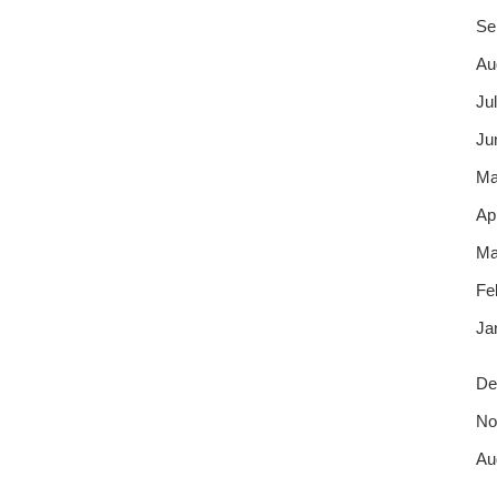
Se
Au
Jul
Ju
Ma
Apr
Ma
Fe
Ja
De
No
Au