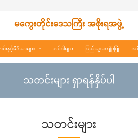
မကွေးတိုင်းဒေသကြီး အစိုးရအဖွဲ့
်းနှင့်မီဒီယာများ
တင်ဒါများ
ပြည်သူ့အကျိုးပြု
အစိ
သတင်းများ ရှာရန်နှိပ်ပါ
သတင်းများ