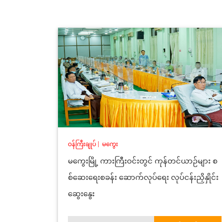
ဝန်ကြီးချုပ်
|
မကွေး
မကွေးမြို့ ကားကြီးဝင်းတွင် ကုန်တင်ယာဉ်များ စ
စ်ဆေးရေးစခန်း ဆောက်လုပ်ရေး လုပ်ငန်းညှိနှိုင်း
ဆွေးနွေး