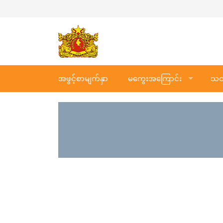
အဖွင့်စာမျက်နှာ
မကွေးအကြောင်း
သတင