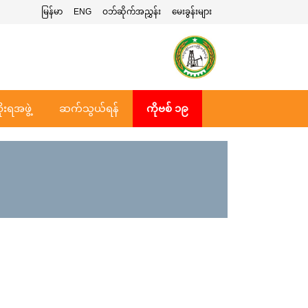
မြန်မာ
ENG
ဝဘ်ဆိုက်အညွှန်း
မေးခွန်းများ
ုးရအဖွဲ့
ဆက်သွယ်ရန်
ကိုဗစ် ၁၉