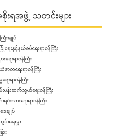
စိုးရအဖွဲ့ သတင်းများ
ကြီးချုပ်
ခြုံရေးနှင့်နယ်စပ်ရေးရာဝန်ကြီး
းပွားရေးရာဝန်ကြီး
ံဇာတရေးရာဝန်ကြီး
မှုရေးရာဝန်ကြီး
်းပန်းဆက်သွယ်ရေးဝန်ကြီး
ုင်းရင်းသားရေးရာဝန်ကြီး
ဒေချုပ်
ွင်းရေးမှူး
ြား