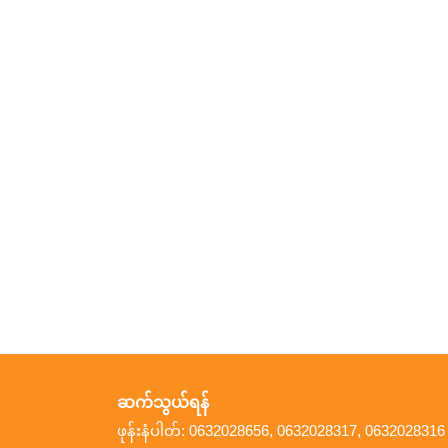
ဆက်သွယ်ရန်
ဖုန်းနံပါတ်: 0632028656, 0632028317, 0632028316