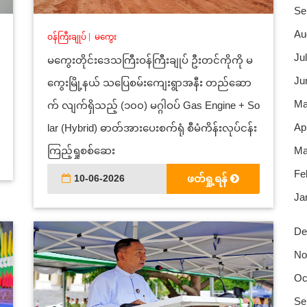
Se
Au
ဝန်ကြီးချုပ်
|
မကွေး
Jul
မကွေးတိုင်းဒေသကြီးဝန်ကြီးချုပ် ဦးတင်ကိုကို မ
Ju
ကွေးမြို့နယ် သပြေစမ်းကျေးရွာအနီး တည်ဆော
Ma
က် လျက်ရှိသည့် (၁၀၀) မဂ္ဂါဝပ် Gas Engine + So
Apr
lar (Hybrid) ဓာတ်အားပေးစက်ရုံ စီမံကိန်းလုပ်ငန်း
ကြည့်ရှုစစ်ဆေး
Ma
Fe
10-06-2026
ဖတ်ရှု့ရန်
Ja
De
No
Oc
Se