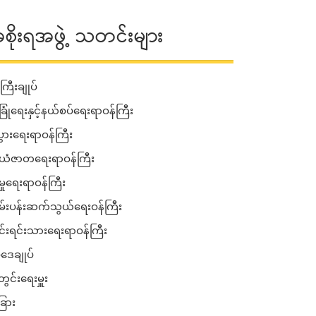
စိုးရအဖွဲ့ သတင်းများ
ကြီးချုပ်
ခြုံရေးနှင့်နယ်စပ်ရေးရာဝန်ကြီး
းပွားရေးရာဝန်ကြီး
ံဇာတရေးရာဝန်ကြီး
မှုရေးရာဝန်ကြီး
်းပန်းဆက်သွယ်ရေးဝန်ကြီး
ုင်းရင်းသားရေးရာဝန်ကြီး
ဒေချုပ်
ွင်းရေးမှူး
ြား