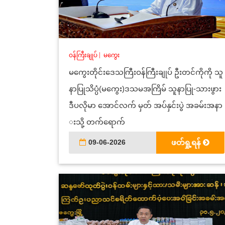
ဝန်ကြီးချုပ်
|
မကွေး
မကွေးတိုင်းဒေသကြီးဝန်ကြီးချုပ် ဦးတင်ကိုကို သူ
နာပြုသိပ္ပံ(မကွေး)ဒသမအကြိမ် သူနာပြု-သားဖွား
ဒီပလိုမာ အောင်လက် မှတ် အပ်နှင်းပွဲ အခမ်းအနာ
းသို့ တက်ရောက်
09-06-2026
ဖတ်ရှု့ရန်