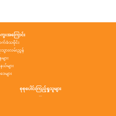
ွေးအကြောင်း
ာက်ခံသမိုင်း
ီးသွားလမ်းညွှန်
နများ
ု့နယ်များ
ဒေများ
စုစုပေါင်းကြည့်ရှုသူများ
...