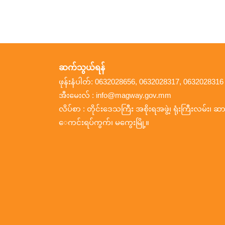
ဆက်သွယ်ရန်
ဖုန်းနံပါတ်: 0632028656, 0632028317, 0632028316
အီးမေးလ် : info@magway.gov.mm
လိပ်စာ : တိုင်းဒေသကြီး အစိုးရအဖွဲ့၊ ရုံးကြီးလမ်း၊ ဆား
ေကင်းရပ်ကွက်၊ မကွေးမြို့။