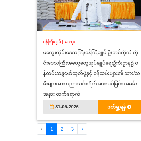
ဝန်ကြီးချုပ်
|
မကွေး
မကွေးတိုင်းဒေသကြီးဝန်ကြီချုပ် ဦးတင်ကိုကို တို
င်းဒေသကြီးအထွေထွေအုပ်ချုပ်ရေးဦးစီးဌာန၌ ဝ
န်ထမ်းဆန္ဒဖော်ထုတ်ပွဲနှင့် ဝန်ထမ်းများ၏ သား/သ
မီးများအား ပညာသင်စရိတ် ပေးအပ်ခြင်း အခမ်း
အနား တက်ရောက်
31-05-2026
ဖတ်ရှု့ရန်
‹
1
2
3
›