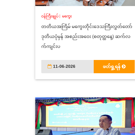
ဝန်ကြီးချုပ်
|
မကွေး
တတိယအကြိမ် မကွေးတိုင်းဒေသကြီးလွှတ်တော်
ဒုတိယပုံမှန် အစည်းအဝေး (စတုတ္ထနေ့) ဆက်လ
က်ကျင်းပ
11-06-2026
ဖတ်ရှု့ရန်