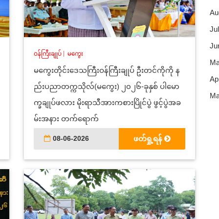
Au
Jul
Ju
ဝန်ကြီးချုပ်
|
မကွေး
Ma
မကွေးတိုင်းဒေသကြီးဝန်ကြီးချုပ် ဦးတင်ကိုကို န
Apr
ည်းပညာတက္ကသိုလ်(မကွေး) ၂၀၂၆-ခုနှစ် ပါမော
Ma
က္ခချုပ်ဖလား မိုးရာသီအားကစားပြိုင်ပွဲ ဖွင့်ပွဲအခ
မ်းအနား တက်ရောက်
08-06-2026
ဖတ်ရှု့ရန်