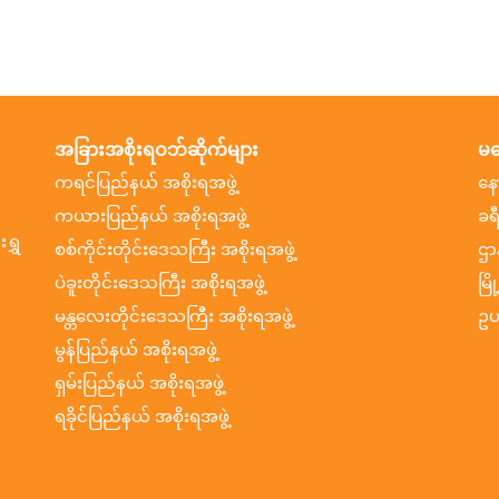
အခြားအစိုးရဝဘ်ဆိုက်များ
မက
ကရင်ပြည်နယ် အစိုးရအဖွဲ့
နေ
ကယားပြည်နယ် အစိုးရအဖွဲ့
ခရ
ရွှ
စစ်ကိုင်းတိုင်းဒေသကြီး အစိုးရအဖွဲ့
ဌာ
ပဲခူးတိုင်းဒေသကြီး အစိုးရအဖွဲ့
မြိ
မန္တလေးတိုင်းဒေသကြီး အစိုးရအဖွဲ့
ဥပ
မွန်ပြည်နယ် အစိုးရအဖွဲ့
ရှမ်းပြည်နယ် အစိုးရအဖွဲ့
ရခိုင်ပြည်နယ် အစိုးရအဖွဲ့