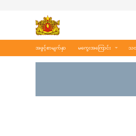
အဖွင့်စာမျက်နှာ
မကွေးအကြောင်း
သတင