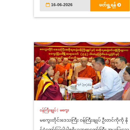
16-06-2026
ဖတ်ရှု့ရန်
ဝန်ကြီးချုပ်
|
မကွေး
မကွေးတိုင်းဒေသကြီး ဝန်ကြီးချုပ် ဦးတင်ကိုကို နို
င်ငံတော်သြဝါဒါစရိယဆရာတော်ကြီး အမှူးပြုသေ