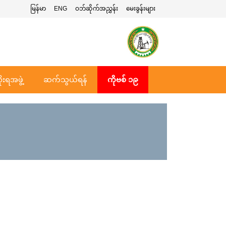
မြန်မာ
ENG
ဝဘ်ဆိုက်အညွှန်း
မေးခွန်းများ
ုးရအဖွဲ့
ဆက်သွယ်ရန်
ကိုဗစ် ၁၉