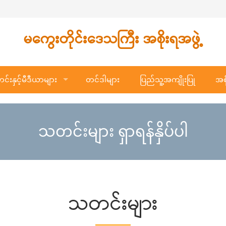
မကွေးတိုင်းဒေသကြီး အစိုးရအဖွဲ့
်းနှင့်မီဒီယာများ
တင်ဒါများ
ပြည်သူ့အကျိုးပြု
အစိ
သတင်းများ ရှာရန်နှိပ်ပါ
သတင်းများ