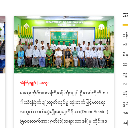
အ
ဝန်
လုံ
စီ
သယ
လူ
ဝန်ကြီးချုပ်
|
မကွေး
လမ
မကွေးတိုင်းဒေသကြီးဝန်ကြီးချုပ် ဦးတင်ကိုကို စပ
တိ
ါးသီးနှံစိုက်ပျိုးထုတ်လုပ်မှု တိုးတက်မြင့်မားရေး
ဥပ
အတွက် လက်ဆွဲမျိုးစေ့ချကိရိယာ(Drum Seeder)
အတ
(၅၀၀)လက်အား ဂွတ်(ဒ်)ဘရားသား(စ်)မှ တိုင်းဒေ
အခ