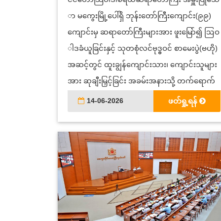
ာ မကွေးမြို့ပေါ်ရှိ ဘုန်းတော်ကြီးကျောင်း(၉၉)
ကျောင်းမှ ဆရာတော်ကြီးများအား ဖူးမြော်၍ ဩဝ
ါဒခံယူခြင်းနှင့် သုတစုံလင်ဗုဒ္ဓဝင် စာမေးပွဲ(ဗဟို)
အဆင့်တွင် ထူးချွန်ကျောင်းသား၊ ကျောင်းသူများ
အား ဆုချီးမြှင့်ခြင်း အခမ်းအနားသို့ တက်ရောက်
14-06-2026
ဖတ်ရှု့ရန်