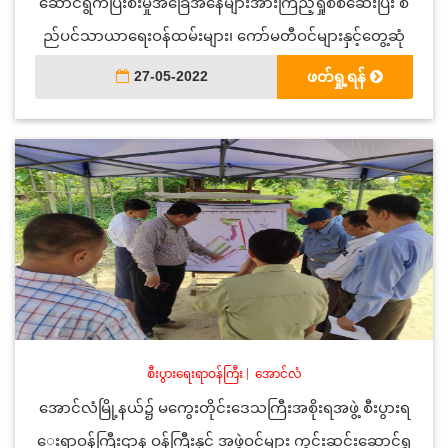
ဆောင်ရွက်ပြီးစီးမှုအခြေအနေများအားကြည့်ရှုစစ်ဆေးပြီး စ
ည်ပင်သာယာရေးဝန်ထမ်းများ၊ ကော်မတီဝင်များနှင့်တွေ့ဆုံ
27-05-2022
ဖတ်ရှု့ရန်
စီးပွားရေးရာဝန်ကြီး
|
အောင်လံ
အောင်လံမြို့နယ်၌ မကွေးတိုင်းဒေသကြီးအစိုးရအဖွဲ့ စီးပွားရ
ေးရာဝန်ကြီးဌာန ဝန်ကြီးနှင့် အဖွဲ့ဝင်များ ကွင်းဆင်းဆောင်ရွ