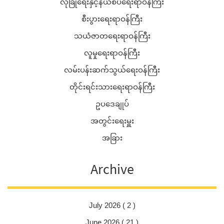
လုံခြုံရေးနှင့်နယ်စပ်ရေးရာဝန်ကြီး
စီးပွားရေးရာဝန်ကြီး
သယံဇာတရေးရာဝန်ကြီး
လူမှုရေးရာဝန်ကြီး
လမ်းပန်းဆက်သွယ်ရေးဝန်ကြီး
တိုင်းရင်းသားရေးရာဝန်ကြီး
ဥပဒေချုပ်
အတွင်းရေးမှူး
အခြား
Archive
July 2026 ( 2 )
June 2026 ( 21 )