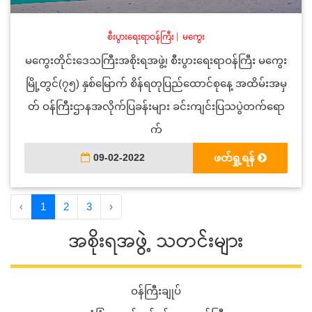
စီးပွားရေးရာဝန်ကြီး
|
မကွေး
မကွေးတိုင်းဒေသကြီးအစိုးရအဖွဲ့၊ စီးပွားရေးရာဝန်ကြီး မကွေး
မြို့တွင်(၇၅) နှစ်မြောက် စိန်ရတုပြည်ထောင်စုနေ့ အထိမ်းအမှ
တ် ဝန်ကြီးဌာနအလိုက်ပြခန်းများ ခင်းကျင်းပြသပွဲတက်ရော
က်
09-02-2022
ဖတ်ရှု့ရန်
‹
1
2
3
›
အစိုးရအဖွဲ့ သတင်းများ
ဝန်ကြီးချုပ်