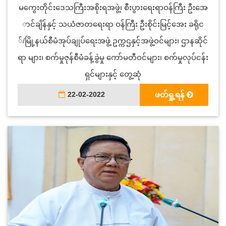
မကွေးတိုင်းဒေသကြီးအစိုးရအဖွဲ့၊ စီးပွားရေးရာဝန်ကြီး ဦးအေ
ာင်ချိန်နှင့် သယံဇာတရေးရာ ဝန်ကြီး ဦးစိုင်းမြင့်အေး ခရိုင
်/မြို့နယ်စီမံအုပ်ချုပ်ရေးအဖွဲ့ ဥက္ကဌနှင့်အဖွဲ့ဝင်များ၊ ဌာနဆိုင်
ရာ များ၊ စက်မှုဇုန်စီမံခန့်ခွဲမှု ကော်မတီဝင်များ၊ စက်မှုလုပ်ငန်း
ရှင်များနှင့် တွေ့ဆုံ
22-02-2022
ဖတ်ရှု့ရန်