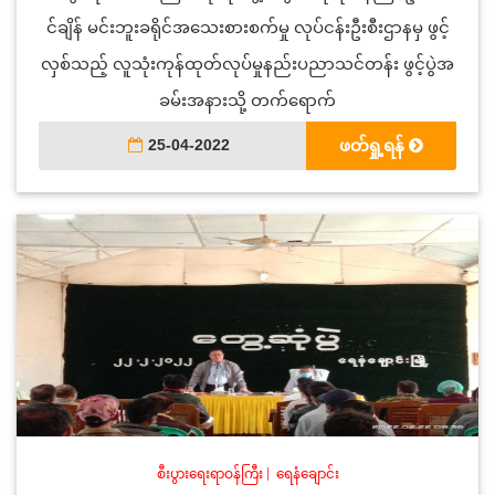
င်ချိန် မင်းဘူးခရိုင်အသေးစားစက်မှု လုပ်ငန်းဦးစီးဌာနမှ ဖွင့်
လှစ်သည့် လူသုံးကုန်ထုတ်လုပ်မှုနည်းပညာသင်တန်း ဖွင့်ပွဲအ
ခမ်းအနားသို့ တက်ရောက်
25-04-2022
ဖတ်ရှု့ရန်
စီးပွားရေးရာဝန်ကြီး
|
ရေနံချောင်း