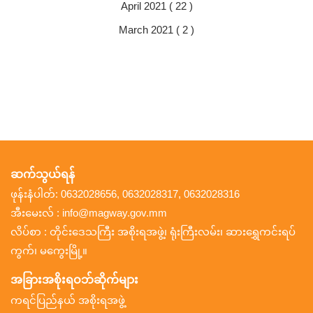
April 2021 ( 22 )
March 2021 ( 2 )
ဆက်သွယ်ရန်
ဖုန်းနံပါတ်: 0632028656, 0632028317, 0632028316
အီးမေးလ် : info@magway.gov.mm
လိပ်စာ : တိုင်းဒေသကြီး အစိုးရအဖွဲ့၊ ရုံးကြီးလမ်း၊ ဆားရွှေကင်းရပ်
ကွက်၊ မကွေးမြို့။
အခြားအစိုးရဝဘ်ဆိုက်များ
ကရင်ပြည်နယ် အစိုးရအဖွဲ့