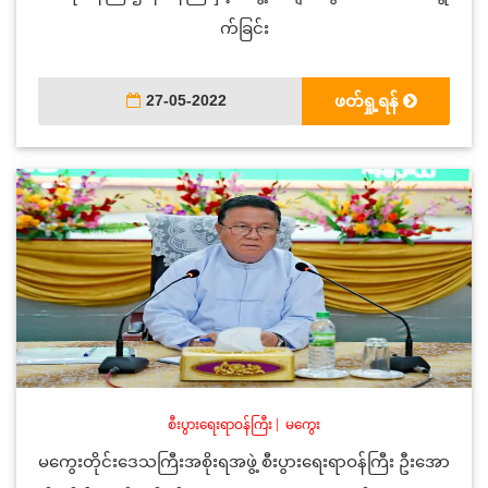
က်ခြင်း
27-05-2022
ဖတ်ရှု့ရန်
စီးပွားရေးရာဝန်ကြီး
|
မကွေး
မကွေးတိုင်းဒေသကြီးအစိုးရအဖွဲ့ စီးပွားရေးရာဝန်ကြီး ဦးအော