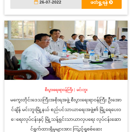
26-07-2022
ဖတ်ရှု့ရန်
စီးပွားရေးရာဝန်ကြီး
|
မင်းဘူး
မကွေးတိုင်းဒေသကြီးအစိုးရအဖွဲ့ စီးပွားရေးရာဝန်ကြီး ဦးအော
င်ချိန် မင်းဘူးမြို့နယ် စည်ပင်သာယာရေးအဖွဲ့၏ မြို့ရေပေးဝ
ေရေးလုပ်ငန်းနှင့် မြို့သန့်ရှင်းသာယာလှပရေး လုပ်ငန်းဆော
င်ရွက်ထားရှိမှုများအား ကြည့်ရှုစစ်ဆေး