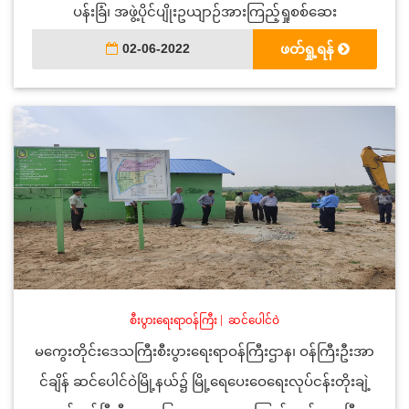
ပန်းခြံ၊ အဖွဲ့ပိုင်ပျိုးဥယျာဉ်အားကြည့်ရှုစစ်ဆေး
02-06-2022
ဖတ်ရှု့ရန်
စီးပွားရေးရာဝန်ကြီး
|
ဆင်ပေါင်ဝဲ
မကွေးတိုင်းဒေသကြီးစီးပွားရေးရာဝန်ကြီးဌာန၊ ဝန်ကြီးဦးအာ
င်ချိန် ဆင်ပေါင်ဝဲမြို့နယ်၌ မြို့ရေပေးဝေရေးလုပ်ငန်းတိုးချဲ့