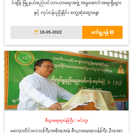
င်ချိန် မြို့နယ်စည်ပင်သာယာရေးအဖွဲ့ အမှုဆောင်အရာရှိများ
နှင့် လုပ်ငန်းညှိနှိုင်း တွေ့ဆုံဆွေးနွေး
18-05-2022
ဖတ်ရှု့ရန်
စီးပွားရေးရာဝန်ကြီး
|
မင်းဘူး
မကွေးတိုင်းဒေသကြီးအစိုးရအဖွဲ့ စီးပွားရေးရာဝန်ကြီး ဦးအော