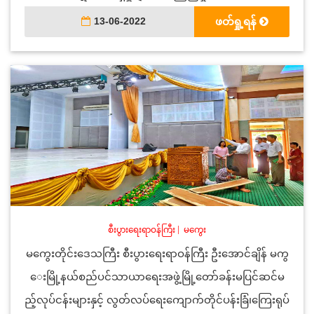
13-06-2022
ဖတ်ရှု့ရန်
စီးပွားရေးရာဝန်ကြီး
|
မကွေး
မကွေးတိုင်းဒေသကြီး စီးပွားရေးရာဝန်ကြီး ဦးအောင်ချိန် မကွ
ေးမြို့နယ်စည်ပင်သာယာရေးအဖွဲ့မြို့တော်ခန်းမပြင်ဆင်မ
ည့်လုပ်ငန်းများနှင့် လွတ်လပ်ရေးကျောက်တိုင်ပန်းခြံ၊ကြေးရုပ်