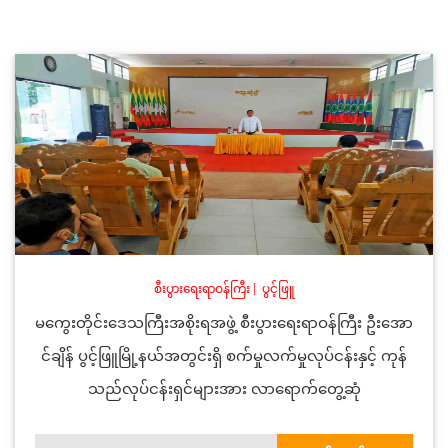
စီးပွားရေးရာဝန်ကြီး
|
ပွင့်ဖြူ
မကွေးတိုင်းဒေသကြီးအစိုးရအဖွဲ့ စီးပွားရေးရာဝန်ကြီး ဦးအော
င်ချိန် ပွင့်ဖြူမြို့နယ်အတွင်းရှိ စက်မှုလက်မှုလုပ်ငန်းနှင့် ကုန်
သည်လုပ်ငန်းရှင်များအား လာရောက်တွေ့ဆုံ