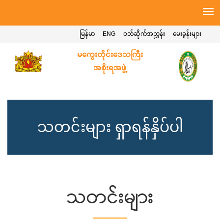
မြန်မာ
ENG
ဝဘ်ဆိုက်အညွှန်း
မေးခွန်းများ
မကွေးတိုင်းဒေသကြီး
အစိုးရအဖွဲ့
သတင်းများ ရှာရန်နှိပ်ပါ
သတင်းများ