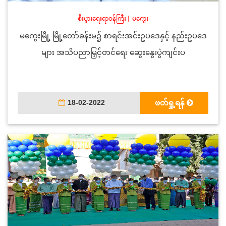
စီးပွားရေးရာဝန်ကြီး
|
မကွေး
မကွေးမြို့ မြို့တော်ခန်းမ၌ စာရင်းအင်းဥပဒေနှင့် နည်းဥပဒေ
များ အသိပညာမြှင့်တင်ရေး ဆွေးနွေးပွဲကျင်းပ
18-02-2022
ဖတ်ရှု့ရန်