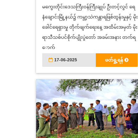
မကွေးတိုင်းဒေသကြီးဝန်ကြီးချုပ် ဦးတင့်လွင် ရေ
နံချောင်းမြို့နယ်၌ ကမ္ဘာ့သဲကန္တာရဖြစ်ထွန်းမှုနှင့် မိုး
ခေါင်ရေရှားမှု တိုက်ဖျက်ရေးနေ့ အထိမ်းအမှတ် မိုး
ရာသီသစ်ပင်စိုက်ပျိုးပွဲတော် အခမ်းအနား တက်ရ
ောက်
17-06-2025
ဖတ်ရှု့ရန်