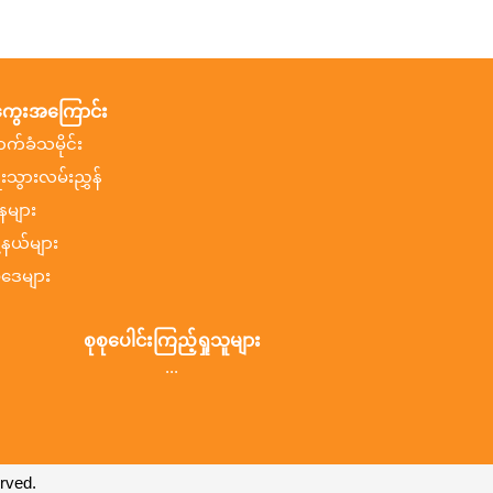
ွေးအကြောင်း
ာက်ခံသမိုင်း
ီးသွားလမ်းညွှန်
နများ
ု့နယ်များ
ဒေများ
စုစုပေါင်းကြည့်ရှုသူများ
...
rved.