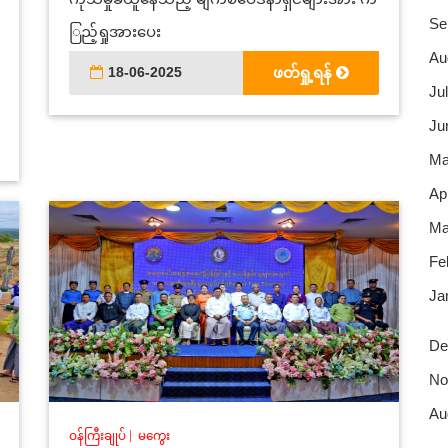
Se
ြည့်ရှုအားပေး
Au
18-06-2025
ဖတ်ရှု့ရန်
Jul
Ju
Ma
Apr
Ma
Fe
Ja
De
No
Au
ဝန်ကြီးချုပ်
|
မကွေး