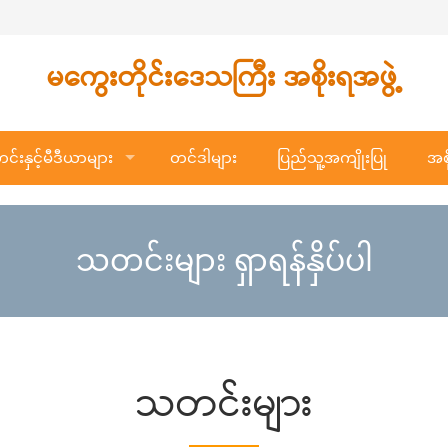
မကွေးတိုင်းဒေသကြီး အစိုးရအဖွဲ့
်းနှင့်မီဒီယာများ
တင်ဒါများ
ပြည်သူ့အကျိုးပြု
အစိ
သတင်းများ ရှာရန်နှိပ်ပါ
သတင်းများ