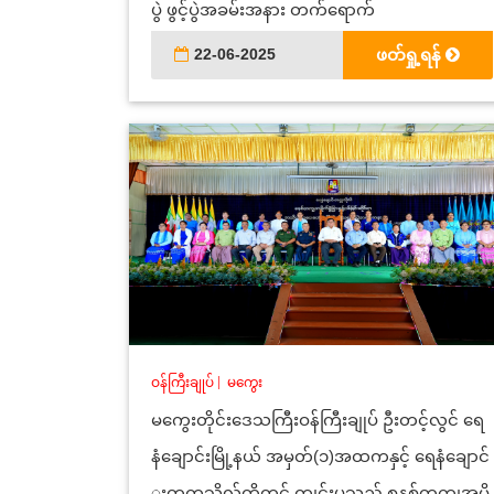
ပွဲ ဖွင့်ပွဲအခမ်းအနား တက်ရောက်
22-06-2025
ဖတ်ရှု့ရန်
ဝန်ကြီးချုပ်
|
မကွေး
မကွေးတိုင်းဒေသကြီးဝန်ကြီးချုပ် ဦးတင့်လွင် ရေ
နံချောင်းမြို့နယ် အမှတ်(၁)အထကနှင့် ရေနံချောင်
းတက္ကသိုလ်တို့တွင် ကျင်းပသည့် စနစ်တကျအမှို