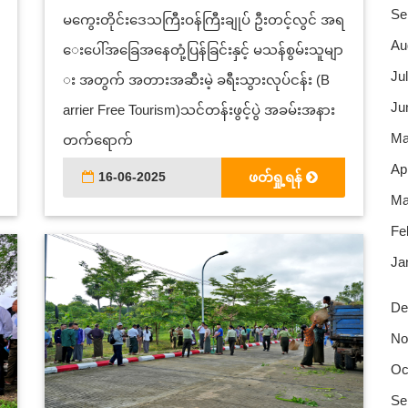
Se
မကွေးတိုင်းဒေသကြီးဝန်ကြီးချုပ် ဦးတင့်လွင် အရ
Au
ေးပေါ်အခြေအနေတုံ့ပြန်ခြင်းနှင့် မသန်စွမ်းသူမျာ
Jul
း အတွက် အတားအဆီးမဲ့ ခရီးသွားလုပ်ငန်း (B
Ju
arrier Free Tourism)သင်တန်းဖွင့်ပွဲ အခမ်းအနား
Ma
တက်ရောက်
Apr
16-06-2025
ဖတ်ရှု့ရန်
Ma
Fe
Ja
De
No
Oc
Se