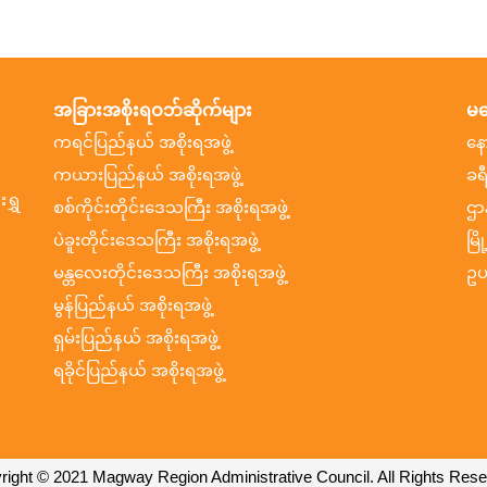
အခြားအစိုးရဝဘ်ဆိုက်များ
မက
ကရင်ပြည်နယ် အစိုးရအဖွဲ့
နေ
ကယားပြည်နယ် အစိုးရအဖွဲ့
ခရ
ရွှ
စစ်ကိုင်းတိုင်းဒေသကြီး အစိုးရအဖွဲ့
ဌာ
ပဲခူးတိုင်းဒေသကြီး အစိုးရအဖွဲ့
မြိ
မန္တလေးတိုင်းဒေသကြီး အစိုးရအဖွဲ့
ဥပ
မွန်ပြည်နယ် အစိုးရအဖွဲ့
ရှမ်းပြည်နယ် အစိုးရအဖွဲ့
ရခိုင်ပြည်နယ် အစိုးရအဖွဲ့
right © 2021 Magway Region Administrative Council. All Rights Rese