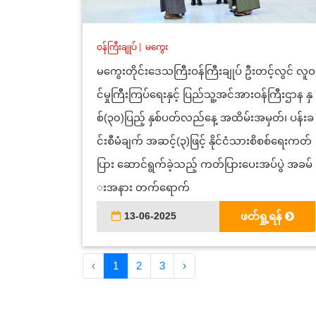
ဝန်ကြီးချုပ်
|
မကွေး
မကွေးတိုင်းဒေသကြီးဝန်ကြီးချုပ် ဦးတင့်လွင် လူဝ
င်မှုကြီးကြပ်ရေးနှင့် ပြည်သူ့အင်အားဝန်ကြီးဌာန နှ
စ်(၃၀)ပြည့် နှစ်ပတ်လည်နေ့ အထိမ်းအမှတ်၊ ပန်းခ
င်းစီမံချက် အဆင့်(၃)ဖြင့် နိုင်ငံသားစိစစ်ရေးကတ်
ပြား ဆောင်ရွက်ခဲ့သည့် ကတ်ပြားပေးအပ်ပွဲ အခမ်
းအနား တက်ရောက်
13-06-2025
ဖတ်ရှု့ရန်
‹
1
2
3
›