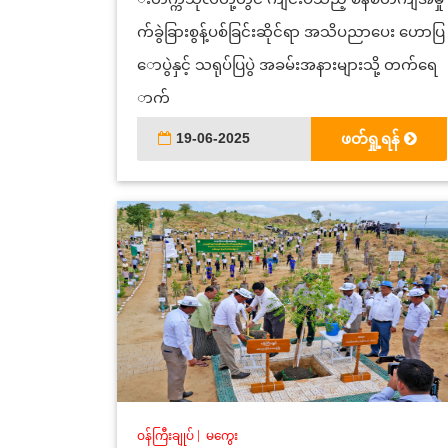
က်ခွဲခြားစွန့်ပစ်ခြင်းဆိုင်ရာ အသိပညာပေး ဟောပြ
ောပွဲနှင့် သရုပ်ပြပွဲ အခမ်းအနားများသို့ တက်ရေ
ာက်
19-06-2025
ဖတ်ရှု့ရန်
ဝန်ကြီးချုပ်
|
မကွေး