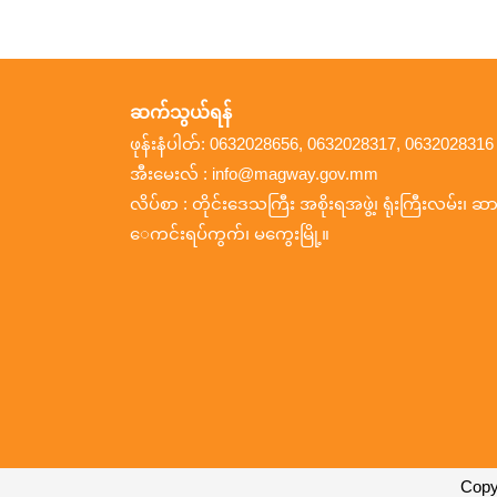
ဆက်သွယ်ရန်
ဖုန်းနံပါတ်: 0632028656, 0632028317, 0632028316
အီးမေးလ် : info@magway.gov.mm
လိပ်စာ : တိုင်းဒေသကြီး အစိုးရအဖွဲ့၊ ရုံးကြီးလမ်း၊ ဆား
ေကင်းရပ်ကွက်၊ မကွေးမြို့။
Copy