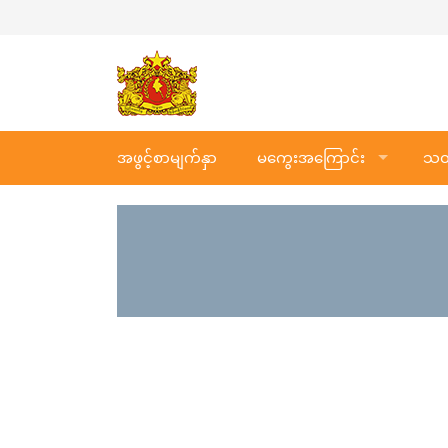
အဖွင့်စာမျက်နှာ
မကွေးအကြောင်း
သတင