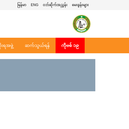
မြန်မာ
ENG
ဝဘ်ဆိုက်အညွှန်း
မေးခွန်းများ
ုးရအဖွဲ့
ဆက်သွယ်ရန်
ကိုဗစ် ၁၉