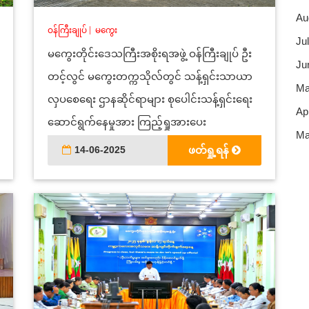
Au
ဝန်ကြီးချုပ်
|
မကွေး
Jul
မကွေးတိုင်းဒေသကြီးအစိုးရအဖွဲ့ ဝန်ကြီးချုပ် ဦး
Ju
တင့်လွင် မကွေးတက္ကသိုလ်တွင် သန့်ရှင်းသာယာ
Ma
လှပစေရေး ဌာနဆိုင်ရာများ စုပေါင်းသန့်ရှင်းရေး
Apr
ဆောင်ရွက်နေမှုအား ကြည့်ရှုအားပေး
Ma
14-06-2025
ဖတ်ရှု့ရန်