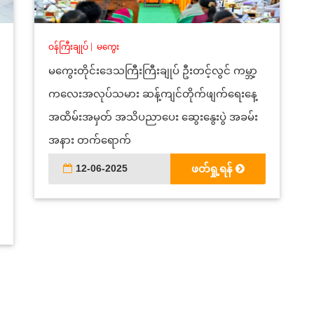
ဝန်ကြီးချုပ်
|
မကွေး
မကွေးတိုင်းဒေသကြီးကြီးချုပ် ဦးတင့်လွင် ကမ္ဘာ့
ကလေးအလုပ်သမား ဆန့်ကျင်တိုက်ဖျက်ရေးနေ့
အထိမ်းအမှတ် အသိပညာပေး ဆွေးနွေးပွဲ အခမ်း
အနား တက်ရောက်
12-06-2025
ဖတ်ရှု့ရန်