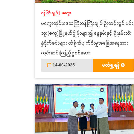
ဝန်ကြီးချုပ်
|
မကွေး
မကွေးတိုင်းဒေသကြီးဝန်ကြီးချုပ် ဦးတင့်လွင် မင်း
ဘူး(စကု)မြို့နယ်၌ မိုးများ၍ နွေနှမ်းနှင့် မိုးနှမ်းသီး
နှံစိုက်ခင်းများ ထိခိုက်ပျက်စီးမှုအခြေအနေအား
ကွင်းဆင်းကြည့်ရှုစစ်ဆေး
14-06-2025
ဖတ်ရှု့ရန်