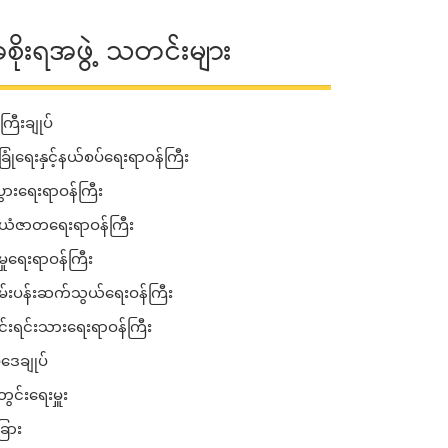
စိုးရအဖွဲ့ သတင်းများ
ကြီးချုပ်
ခြုံရေးနှင့်နယ်စပ်ရေးရာဝန်ကြီး
းပွားရေးရာဝန်ကြီး
ံဇာတရေးရာဝန်ကြီး
မှုရေးရာဝန်ကြီး
်းပန်းဆက်သွယ်ရေးဝန်ကြီး
ုင်းရင်းသားရေးရာဝန်ကြီး
ဒေချုပ်
ွင်းရေးမှူး
ြား