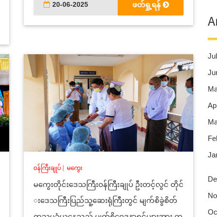
20-06-2025
ဖတ်ရှု့ရန်
A
Jul
Ju
Ma
Apr
Ma
Fe
Ja
ဝန်ကြီးချုပ်
|
မကွေး
De
မကွေးတိုင်းဒေသကြီးဝန်ကြီးချုပ် ဦးတင့်လွင် တိုင်
No
းဒေသကြီးပြည်သူ့ဆေးရုံကြီးတွင် မျက်စိခွဲစိတ်
Oc
ကုသမှုခံယူနေသည့် မျက်စိဝေဒနာရှင်များအား က