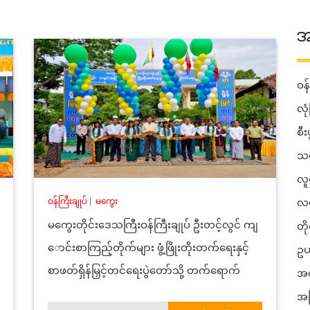
အ
ဝန်
လုံ
စီ
သယ
လူ
ဝန်ကြီးချုပ်
|
မကွေး
လမ
မကွေးတိုင်းဒေသကြီးဝန်ကြီးချုပ် ဦးတင့်လွင် ကျ
တိ
ောင်းစာကြည့်တိုက်များ ဖွံ့ဖြိုးတိုးတက်ရေးနှင့်
ဥပ
စာဖတ်ရှိန်မြှင့်တင်ရေးပွဲတော်သို့ တက်ရောက်
အတ
အခ