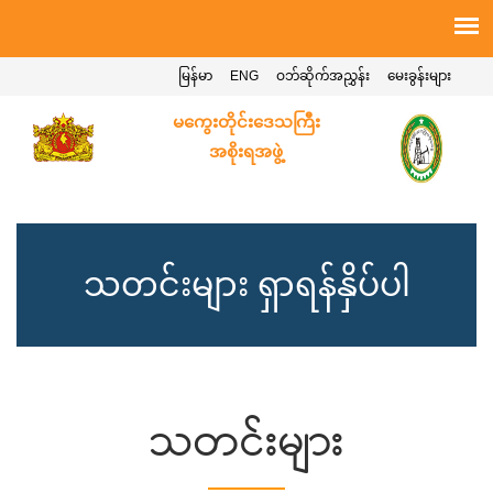
မြန်မာ
ENG
ဝဘ်ဆိုက်အညွှန်း
မေးခွန်းများ
မကွေးတိုင်းဒေသကြီး
အစိုးရအဖွဲ့
သတင်းများ ရှာရန်နှိပ်ပါ
သတင်းများ