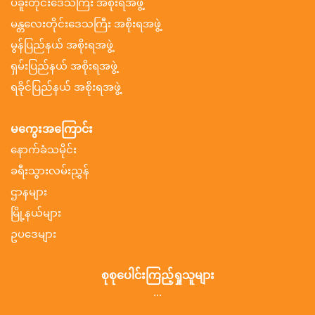
ပဲခူးတိုင်းဒေသကြီး အစိုးရအဖွဲ့
မန္တလေးတိုင်းဒေသကြီး အစိုးရအဖွဲ့
မွန်ပြည်နယ် အစိုးရအဖွဲ့
ရှမ်းပြည်နယ် အစိုးရအဖွဲ့
ရခိုင်ပြည်နယ် အစိုးရအဖွဲ့
မကွေးအကြောင်း
နောက်ခံသမိုင်း
ခရီးသွားလမ်းညွှန်
ဌာနများ
မြို့နယ်များ
ဥပဒေများ
စုစုပေါင်းကြည့်ရှုသူများ
...