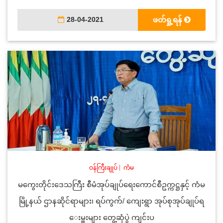
28-04-2021
ဖတ်ရှု့ရန်
ဝန်ကြီးချုပ်
|
ကံမ
မကွေးတိုင်းဒေသကြီး စီမံအုပ်ချုပ်ရေးကောင်စီဥက္ကဋ္ဌနှင့် ကံမ
မြို့နယ် ဌာနဆိုင်ရာများ၊ ရပ်ကွက်/ ကျေးရွာ အုပ်စုအုပ်ချုပ်ရ
ေးမှူးများ တွေ့ဆုံပွဲ ကျင်းပ