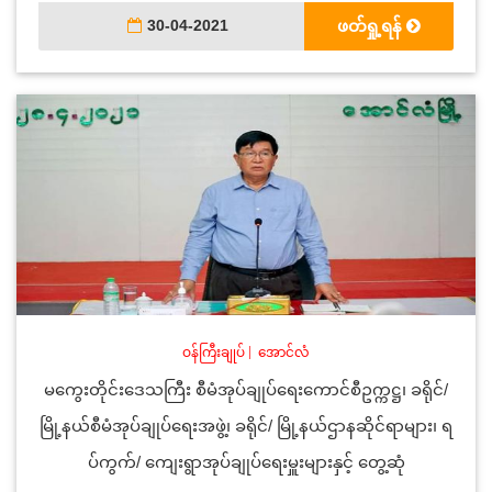
30-04-2021
ဖတ်ရှု့ရန်
ဝန်ကြီးချုပ်
|
အောင်လံ
မကွေးတိုင်းဒေသကြီး စီမံအုပ်ချုပ်ရေးကောင်စီဥက္ကဋ္ဌ၊ ခရိုင်/
မြို့နယ်စီမံအုပ်ချုပ်ရေးအဖွဲ့၊ ခရိုင်/ မြို့နယ်ဌာနဆိုင်ရာများ၊ ရ
ပ်ကွက်/ ကျေးရွာအုပ်ချုပ်ရေးမှူးများနှင့် တွေ့ဆုံ