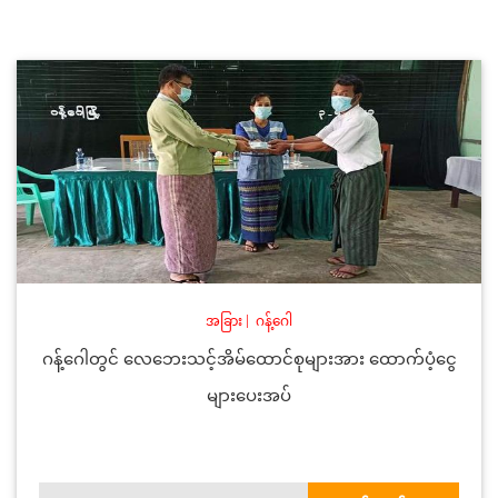
အခြား
|
ဂန့်ဂေါ
ဂန့်ဂေါတွင် လေဘေးသင့်အိမ်ထောင်စုများအား ထောက်ပံ့ငွေ
များပေးအပ်