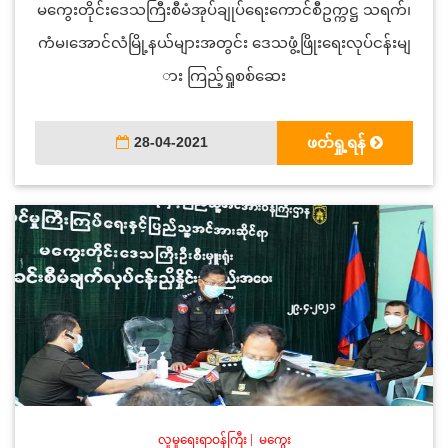
မကွေးတိုင်းဒေသကြီးစီမံအုပ်ချုပ်ရေးကောင်စီဥက္ကဋ္ဌ သရက်၊
ကံမ၊အောင်လံမြို့နယ်များအတွင်း ဒေသဖွံ့ဖြိုးရေးလုပ်ငန်းမျ
ား ကြည့်ရှုစစ်ဆေး
28-04-2021
ဖတ်ရှု့ရန်
လူမှုရေးရာဝန်ကြီး
|
မကွေး