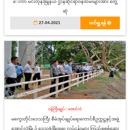
ေးကာ မင်းတုန်းမြိုနယ် ဌာနဆိုင်ရာဝန်ထမ်းများအား တွေ့
ဆုံ
27-04-2021
ဖတ်ရှု့ရန်
ဝန်ကြီးချုပ်
|
အောင်လံ
မကွေးတိုင်းဒေသကြီး စီမံအုပ်ချုပ်ရေးကောင်စီဥက္ကဋ္ဌနှင့်အဖွဲ့
အောင်လံမြို့၌ ဒေသဖွံ့ဖြိုးရေး လုပ်ငန်းများ ကြည့်ရှုစစ်ဆေး