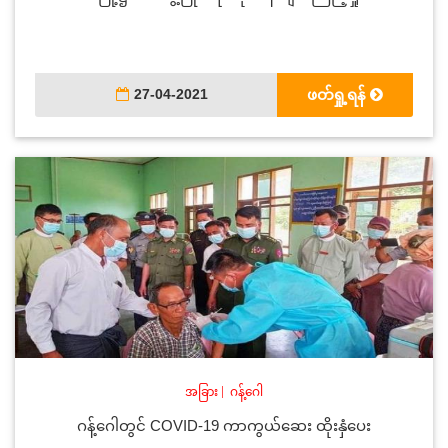
27-04-2021
ဖတ်ရှု့ရန်
အခြား
|
ဂန့်ဂေါ
ဂန့်ဂေါတွင် COVID-19 ကာကွယ်ဆေး ထိုးနှံပေး