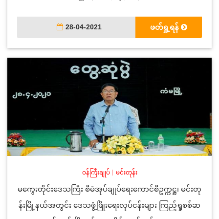
28-04-2021
ဖတ်ရှု့ရန်
ဝန်ကြီးချုပ်
|
မင်းတုန်း
မကွေးတိုင်းဒေသကြီး စီမံအုပ်ချုပ်ရေးကောင်စီဥက္ကဋ္ဌ၊ မင်းတု
န်းမြို့နယ်အတွင်း ဒေသဖွံ့ဖြိုးရေးလုပ်ငန်းများ ကြည့်ရှုစစ်ဆ