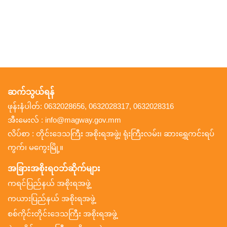
ဆက်သွယ်ရန်
ဖုန်းနံပါတ်: 0632028656, 0632028317, 0632028316
အီးမေးလ် : info@magway.gov.mm
လိပ်စာ : တိုင်းဒေသကြီး အစိုးရအဖွဲ့၊ ရုံးကြီးလမ်း၊ ဆားရွှေကင်းရပ်
ကွက်၊ မကွေးမြို့။
အခြားအစိုးရဝဘ်ဆိုက်များ
ကရင်ပြည်နယ် အစိုးရအဖွဲ့
ကယားပြည်နယ် အစိုးရအဖွဲ့
စစ်ကိုင်းတိုင်းဒေသကြီး အစိုးရအဖွဲ့