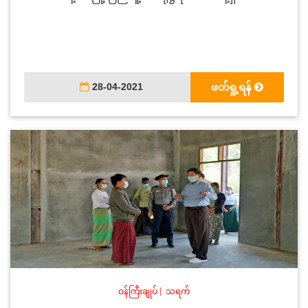
28-04-2021
ဖတ်ရှု့ရန်
ဝန်ကြီးချုပ်
|
သရက်