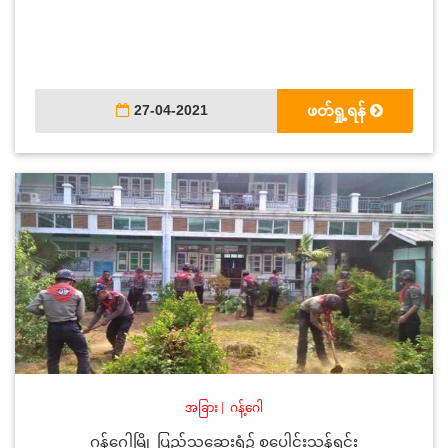
27-04-2021
ဖတ်ရှု့ရန်
အခြား
|
ဂန့်ဂေါ
ဂန့်ဂေါမြို့ ပြည်သူ့ဆေးရုံ၌ စုပေါင်းသန့်ရှင်း