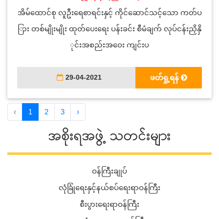
အိမ်ထောင်စု လူဦးရေစာရင်းနှင့် ကိုင်ဆောင်သင့်သော ကတ်ပ
ြား တစ်မျိုးမျိုး ထုတ်ပေးရေး ပန်းခင်း စီမံချက် လုပ်ငန်းညှိနှိ
ုင်းအစည်းအဝေး ကျင်းပ
29-04-2021
ဖတ်ရှု့ရန်
‹
1
2
3
›
အစိုးရအဖွဲ့ သတင်းများ
ဝန်ကြီးချုပ်
လုံခြုံရေးနှင့်နယ်စပ်ရေးရာဝန်ကြီး
စီးပွားရေးရာဝန်ကြီး