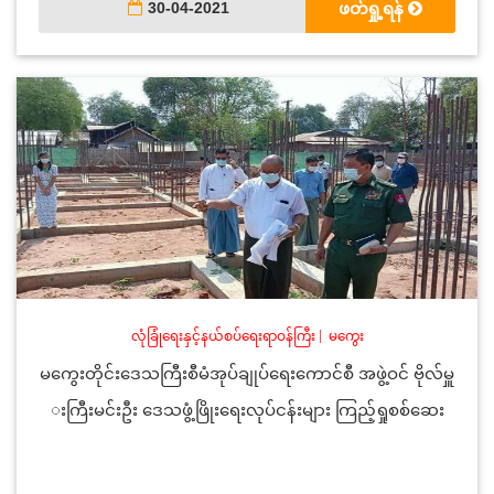
30-04-2021
ဖတ်ရှု့ရန်
လုံခြုံရေးနှင့်နယ်စပ်ရေးရာဝန်ကြီး
|
မကွေး
မကွေးတိုင်းဒေသကြီးစီမံအုပ်ချုပ်ရေးကောင်စီ အဖွဲ့ဝင် ဗိုလ်မှူ
းကြီးမင်းဦး ဒေသဖွံ့ဖြိုးရေးလုပ်ငန်းများ ကြည့်ရှုစစ်ဆေး