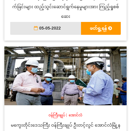
က်ခြင်းများ ထည့်သွင်းဆောင်ရွက်နေမှုများအား ကြည့်ရှုစစ်
ဆေး
05-05-2022
ဖတ်ရှု့ရန်
ဝန်ကြီးချုပ်
|
အောင်လံ
မကွေးတိုင်းဒေသကြီး ဝန်ကြီးချုပ် ဦးတင့်လွင် အောင်လံမြို့န