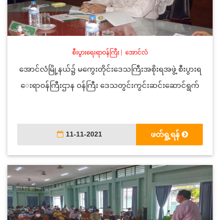
စီးပွားရေးရာဝန်ကြီး
|
အောင်လံ
အောင်လံမြို့နယ်၌ မကွေးတိုင်းဒေသကြီးအစိုးရအဖွဲ့ စီးပွားရ
ေးရာဝန်ကြီးဌာန ဝန်ကြီး ဒေသတွင်းကွင်းဆင်းဆောင်ရွက်
11-11-2021
ဖတ်ရှု့ရန်