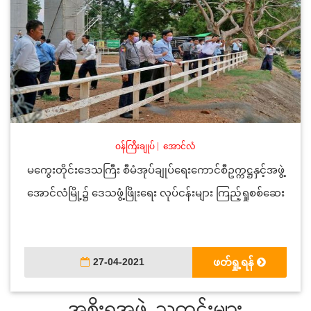
ဝန်ကြီးချုပ်
|
အောင်လံ
မကွေးတိုင်းဒေသကြီး စီမံအုပ်ချုပ်ရေးကောင်စီဥက္ကဋ္ဌနှင့်အဖွဲ့
အောင်လံမြို့၌ ဒေသဖွံ့ဖြိုးရေး လုပ်ငန်းများ ကြည့်ရှုစစ်ဆေး
27-04-2021
ဖတ်ရှု့ရန်
အစိုးရအဖွဲ့ သတင်းများ