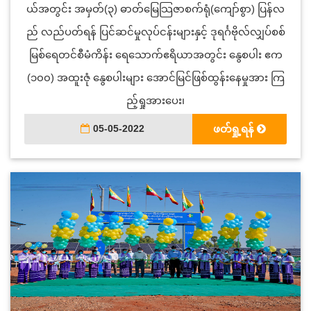
ယ်အတွင်း အမှတ်(၃) ဓာတ်မြေသြဇာစက်ရုံ(ကျော်စွာ) ပြန်လ
ည် လည်ပတ်ရန် ပြင်ဆင်မှုလုပ်ငန်းများနှင့် ဒုရင်္ဂဗိုလ်လျှပ်စစ်
မြစ်ရေတင်စီမံကိန်း ရေသောက်ဧရိယာအတွင်း နွေစပါး ဧက
(၁၀၀) အထူးဇုံ နွေစပါးများ အောင်မြင်ဖြစ်ထွန်းနေမှုအား ကြ
ည့်ရှုအားပေး၊
05-05-2022
ဖတ်ရှု့ရန်