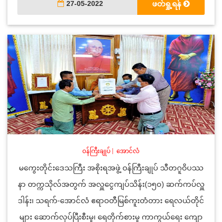
27-05-2022
ဖတ်ရှု့ရန်
ဝန်ကြီးချုပ်
|
အောင်လံ
မကွေးတိုင်းဒေသကြီး အစိုးရအဖွဲ့ ဝန်ကြီးချုပ် သီတဂူဝိပဿ
နာ တက္ကသိုလ်အတွက် အလှူငွေကျပ်သိန်း(၁၅၀) ဆက်ကပ်လှူ
ဒါန်း၊ သရက်-အောင်လံ ဧရာဝတီမြစ်ကူးတံတား ရေလယ်တိုင်
များ ဆောက်လုပ်ပြီးစီးမှု၊ ရေတိုက်စားမှု ကာကွယ်ရေး ကျော