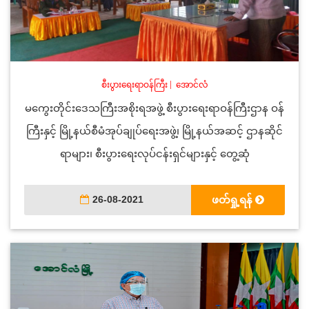
စီးပွားရေးရာဝန်ကြီး
|
အောင်လံ
မကွေးတိုင်းဒေသကြီးအစိုးရအဖွဲ့ စီးပွားရေးရာဝန်ကြီးဌာန ဝန်
ကြီးနှင့် မြို့နယ်စီမံအုပ်ချုပ်ရေးအဖွဲ့၊ မြို့နယ်အဆင့် ဌာနဆိုင်
ရာများ၊ စီးပွားရေးလုပ်ငန်းရှင်များနှင့် တွေ့ဆုံ
26-08-2021
ဖတ်ရှု့ရန်