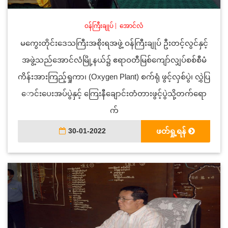
ဝန်ကြီးချုပ်
|
အောင်လံ
မကွေးတိုင်းဒေသကြီးအစိုးရအဖွဲ့ ဝန်ကြီးချုပ် ဦးတင့်လွင်နှင့်
အဖွဲ့သည်အောင်လံမြို့နယ်၌ ဧရာဝတီမြစ်ကျော်လျှပ်စစ်စီမံ
ကိန်းအားကြည့်ရှုကာ၊ (Oxygen Plant) စက်ရုံ ဖွင့်လှစ်ပွဲ၊ လွှဲပြ
ောင်းပေးအပ်ပွဲနှင့် ကြေးနီချောင်းတံတားဖွင့်ပွဲသို့တက်ရော
က်
30-01-2022
ဖတ်ရှု့ရန်