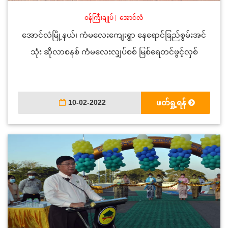
ဝန်ကြီးချုပ်
|
အောင်လံ
အောင်လံမြို့နယ်၊ ကံမလေးကျေးရွာ နေရောင်ခြည်စွမ်းအင်
သုံး ဆိုလာစနစ် ကံမလေးလျှပ်စစ် မြစ်ရေတင်ဖွင့်လှစ်
10-02-2022
ဖတ်ရှု့ရန်