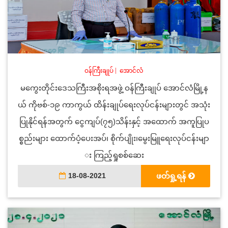
ဝန်ကြီးချုပ်
|
အောင်လံ
မကွေးတိုင်းဒေသကြီးအစိုးရအဖွဲ့ ဝန်ကြီးချုပ် အောင်လံမြို့န
ယ် ကိုဗစ်-၁၉ ကာကွယ် ထိန်းချုပ်ရေးလုပ်ငန်းများတွင် အသုံး
ပြုနိုင်ရန်အတွက် ငွေကျပ်(၇၅)သိန်းနှင့် အထောက် အကူပြုပ
စ္စည်းများ ထောက်ပံ့ပေးအပ်၊ စိုက်ပျိုး၊မွေးမြူရေးလုပ်ငန်းမျာ
း ကြည့်ရှုစစ်ဆေး
18-08-2021
ဖတ်ရှု့ရန်