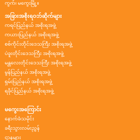
ကွက်၊ မကွေးမြို့။
အခြားအစိုးရဝဘ်ဆိုက်များ
ကရင်ပြည်နယ် အစိုးရအဖွဲ့
ကယားပြည်နယ် အစိုးရအဖွဲ့
စစ်ကိုင်းတိုင်းဒေသကြီး အစိုးရအဖွဲ့
ပဲခူးတိုင်းဒေသကြီး အစိုးရအဖွဲ့
မန္တလေးတိုင်းဒေသကြီး အစိုးရအဖွဲ့
မွန်ပြည်နယ် အစိုးရအဖွဲ့
ရှမ်းပြည်နယ် အစိုးရအဖွဲ့
ရခိုင်ပြည်နယ် အစိုးရအဖွဲ့
မကွေးအကြောင်း
နောက်ခံသမိုင်း
ခရီးသွားလမ်းညွှန်
ဌာနများ