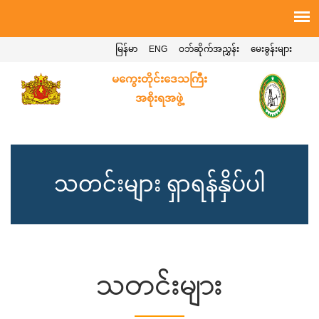
မြန်မာ
ENG
ဝဘ်ဆိုက်အညွှန်း
မေးခွန်းများ
မကွေးတိုင်းဒေသကြီး
အစိုးရအဖွဲ့
သတင်းများ ရှာရန်နှိပ်ပါ
သတင်းများ