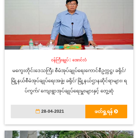
ဝန်ကြီးချုပ်
|
အောင်လံ
မကွေးတိုင်းဒေသကြီး စီမံအုပ်ချုပ်ရေးကောင်စီဥက္ကဋ္ဌ၊ ခရိုင်/
မြို့နယ်စီမံအုပ်ချုပ်ရေးအဖွဲ့၊ ခရိုင်/ မြို့နယ်ဌာနဆိုင်ရာများ၊ ရ
ပ်ကွက်/ ကျေးရွာအုပ်ချုပ်ရေးမှူးများနှင့် တွေ့ဆုံ
28-04-2021
ဖတ်ရှု့ရန်