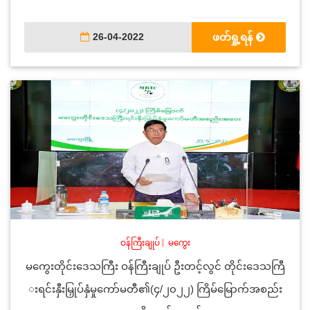
26-04-2022
ဖတ်ရှု့ရန်
ဝန်ကြီးချုပ်
|
မကွေး
မကွေးတိုင်းဒေသကြီး ဝန်ကြီးချုပ် ဦးတင့်လွင် တိုင်းဒေသကြီ
းရင်းနှီးမြှုပ်နှံမှုကော်မတီ၏(၄/၂၀၂၂) ကြိမ်မြောက်အစည်း