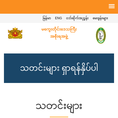
မြန်မာ
ENG
ဝဘ်ဆိုက်အညွှန်း
မေးခွန်းများ
မကွေးတိုင်းဒေသကြီး
အစိုးရအဖွဲ့
သတင်းများ ရှာရန်နှိပ်ပါ
သတင်းများ