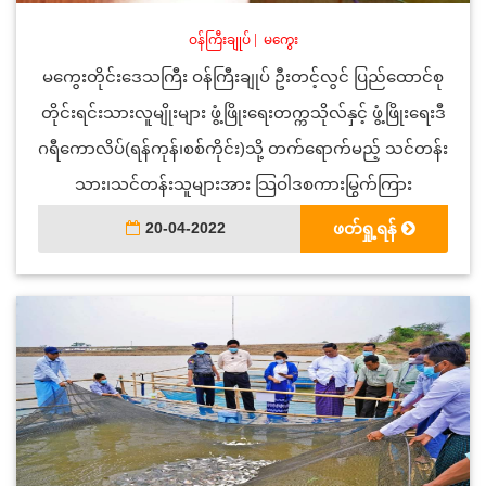
ဝန်ကြီးချုပ်
|
မကွေး
မကွေးတိုင်းဒေသကြီး ဝန်ကြီးချုပ် ဦးတင့်လွင် ပြည်ထောင်စု
တိုင်းရင်းသားလူမျိုးများ ဖွံ့ဖြိုးရေးတက္ကသိုလ်နှင့် ဖွံ့ဖြိုးရေးဒီ
ဂရီကောလိပ်(ရန်ကုန်၊စစ်ကိုင်း)သို့ တက်ရောက်မည့် သင်တန်း
သား၊သင်တန်းသူများအား သြဝါဒစကားမြွက်ကြား
20-04-2022
ဖတ်ရှု့ရန်