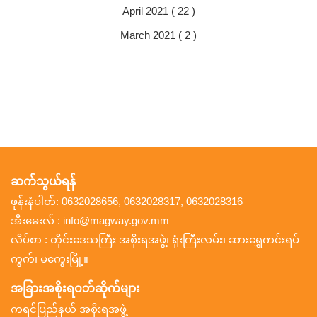
April 2021 ( 22 )
March 2021 ( 2 )
ဆက်သွယ်ရန်
ဖုန်းနံပါတ်: 0632028656, 0632028317, 0632028316
အီးမေးလ် : info@magway.gov.mm
လိပ်စာ : တိုင်းဒေသကြီး အစိုးရအဖွဲ့၊ ရုံးကြီးလမ်း၊ ဆားရွှေကင်းရပ်
ကွက်၊ မကွေးမြို့။
အခြားအစိုးရဝဘ်ဆိုက်များ
ကရင်ပြည်နယ် အစိုးရအဖွဲ့