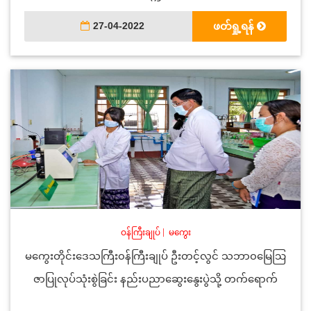
27-04-2022
ဖတ်ရှု့ရန်
ဝန်ကြီးချုပ်
|
မကွေး
မကွေးတိုင်းဒေသကြီး၀န်ကြီးချုပ် ဦးတင့်လွင် သဘာ၀မြေဩ
ဇာပြုလုပ်သုံးစွဲခြင်း နည်းပညာဆွေးနွေးပွဲသို့ တက်ရောက်