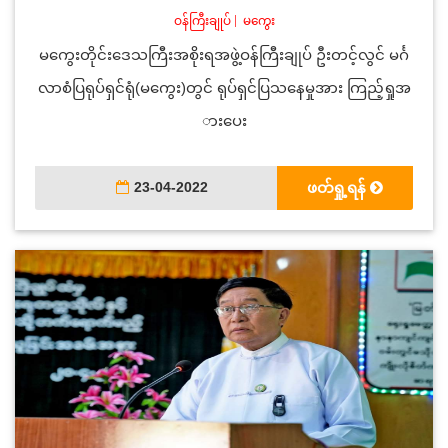
ဝန်ကြီးချုပ်
|
မကွေး
မကွေးတိုင်းဒေသကြီးအစိုးရအဖွဲ့ဝန်ကြီးချုပ် ဦးတင့်လွင် မင်္ဂ
လာစံပြရုပ်ရှင်ရုံ(မကွေး)တွင် ရုပ်ရှင်ပြသနေမှုအား ကြည့်ရှုအ
ားပေး
23-04-2022
ဖတ်ရှု့ရန်