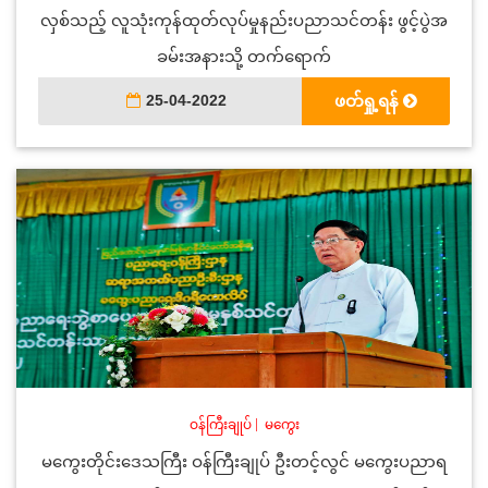
လှစ်သည့် လူသုံးကုန်ထုတ်လုပ်မှုနည်းပညာသင်တန်း ဖွင့်ပွဲအ
ခမ်းအနားသို့ တက်ရောက်
25-04-2022
ဖတ်ရှု့ရန်
ဝန်ကြီးချုပ်
|
မကွေး
မကွေးတိုင်းဒေသကြီး ဝန်ကြီးချုပ် ဦးတင့်လွင် မကွေးပညာရ