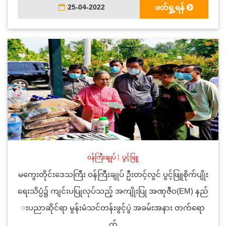
25-04-2022
ဖတ်ရှု့ရန်
ဝန်ကြီးချုပ်
|
ပွင့်ဖြူ
မကွေးတိုင်းဒေသကြီး ဝန်ကြီးချုပ် ဦးတင့်လွင် ပွင့်ဖြူစိုက်ပျိုး
ရေးသိပ္ပံ၌ ကျင်းပပြုလုပ်သည့် အကျိုးပြု အဏုဇီဝ(EM) နည်
းပညာဆိုင်ရာ မွန်းမံသင်တန်းဖွင့်ပွဲ အခမ်းအနား တက်ရော
က်