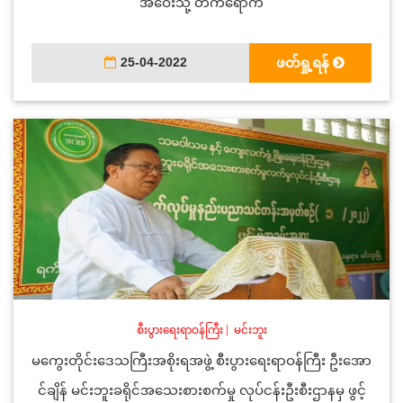
အဝေးသို့ တက်ရောက်
25-04-2022
ဖတ်ရှု့ရန်
စီးပွားရေးရာဝန်ကြီး
|
မင်းဘူး
မကွေးတိုင်းဒေသကြီးအစိုးရအဖွဲ့ စီးပွားရေးရာဝန်ကြီး ဦးအော
င်ချိန် မင်းဘူးခရိုင်အသေးစားစက်မှု လုပ်ငန်းဦးစီးဌာနမှ ဖွင့်