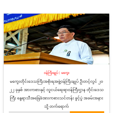
ဝန်ကြီးချုပ်
|
မကွေး
မကွေးတိုင်းဒေသကြီးအစိုးရအဖွဲ့ဝန်ကြီးချုပ် ဦးတင့်လွင် ၂၀
၂၂ ခုနှစ် အားကစားနှင့် လူငယ်ရေးရာဝန်ကြီးဌာန တိုင်းဒေသ
ကြီး နွေရာသီအခြေခံအားကစားသင်တန်း ဖွင့်ပွဲ အခမ်းအနား
သို့ တက်ရောက်