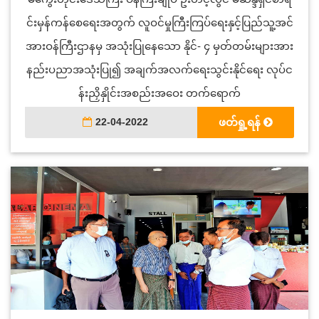
င်းမှန်ကန်စေရေးအတွက် လူဝင်မှုကြီးကြပ်ရေးနှင့်ပြည်သူ့အင်
အားဝန်ကြီးဌာနမှ အသုံးပြုနေသော နိုင်- ၄ မှတ်တမ်းများအား
နည်းပညာအသုံးပြု၍ အချက်အလက်ရေးသွင်းနိုင်ရေး လုပ်င
န်းညှိနှိုင်းအစည်းအဝေး တက်ရောက်
22-04-2022
ဖတ်ရှု့ရန်