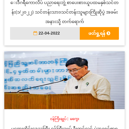
ေးဒီဂရီကောလိပ် ပညာရေးဘွဲ့ စာပေးစားယူပထမနှစ်သင်တ
န်း(၁/၂၀၂၂) သင်တန်းသား၊သင်တန်းသူများကြိုဆိုပွဲ အခမ်း
အနားသို့ တက်ရောက်
22-04-2022
ဖတ်ရှု့ရန်
ဝန်ကြီးချုပ်
|
မကွေး
မကွေးတိုင်းဒေသကြီး ဝန်ကြီးချုပ် ဦးတင့်လွင် မဲဆန္ဒရှင်စာရ