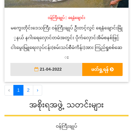
ဝန်ကြီးချုပ်
|
ရေနံချောင်း
မကွေးတိုင်းဒေသကြီး ဝန်ကြီးချုပ် ဦးတင့်လွင် ရေနံချောင်းမြို
့နယ် နဂါးရေလှောင်တမံအတွင်း ပိုက်လှောင်အိမ်စနစ်ဖြင့်
ငါးမွေးမြူရေးလုပ်ငန်း(စမ်းသပ်စီမံကိန်း)အား ကြည်ရှုစစ်ဆေ
း
21-04-2022
ဖတ်ရှု့ရန်
‹
1
2
›
အစိုးရအဖွဲ့ သတင်းများ
ဝန်ကြီးချုပ်