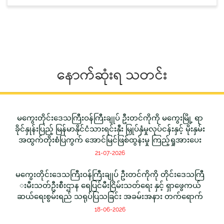
နောက်ဆုံးရ သတင်း
မကွေးတိုင်းဒေသကြီးဝန်ကြီးချုပ် ဦးတင်ကိုကို မကွေးမြို့ ရာ
ခိုင်နှုန်းပြည့် မြန်မာနိုင်ငံသားရင်းနှီး မြှုပ်နှံမှုလုပ်ငန်းနှင့် မိုးနှမ်း
အထွက်တိုးစံပြကွက် အောင်မြင်ဖြစ်ထွန်းမှု ကြည့်ရှုအားပေး
21-07-2026
မကွေးတိုင်းဒေသကြီးဝန်ကြီးချုပ် ဦးတင်ကိုကို တိုင်းဒေသကြီ
းမီးသတ်ဦးစီးဌာန ရေပြင်မီးငြိမ်းသတ်ရေး နှင့် ရှာဖွေကယ်
ဆယ်ရေးစွမ်းရည် သရုပ်ပြသခြင်း အခမ်းအနား တက်ရောက်
18-06-2026