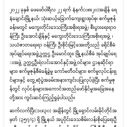
၂၀၂၂ ခုနှစ် ဖေဖော်ဝါရီလ ၂၂ ရက် နံနက်(၀၈း၂၀)အချိန် ရေ
နံချောင်းမြို့နယ်၊ သုံးဆယ့်ခြောက်ကျေးရွာအုပ်စု၊ စက်မှုဇုန်
ခန်းမတွင် မကွေးတိုင်းဒေသကြီးအစိုးရအဖွဲ့၊ စီးပွားရေးရာဝ
န်ကြီး ဦးအောင်ချိန်နှင့် မကွေးတိုင်းဒေသကြီးအစိုးရအဖွဲ့ ၊
သယံဇာတရေးရာ ဝန်ကြီး ဦးစိုင်းမြင့်အေးတို့သည် ခရိုင်စီမံ
အုပ်ချုပ်ရေးအဖွဲ့ဥက္ကဌ ဦးမောင်ထူး၊ မြို့နယ်စီမံ အုပ်ချုပ်ရေ
းအဖွဲ့ ဥက္ကဌဦးရဲလင်းအောင်နှင့်အဖွဲ့ဝင်များ၊ ဌာနဆိုင်ရာ
များ၊ စက်မှုဇုန်စီမံခန့်ခွဲမှု ကော်မတီဝင်များ၊ စက်မှုလုပ်ငန်းရှ
င်များနှင့် တွေ့ဆုံပွဲအခမ်းအနားကျင်းပပြုလုပ်ခဲ့ပြီး စက်မှုဇု
န်တွင် လုပ်ငန်းများအကောင်အထည်ဖော်နိုင်မှုအခြေအနေ
တို့အား ကွင်းဆင်းကြည့်ရှုခဲ့ပါသည်။
ဆက်လက်ပြီး(၁၀း၃၀) အချိန်တွင် မြို့ရှောင်လမ်းမိုင်တိုင်အ
မှတ် (၃၅၇/၄) ရှိ မြို့နယ် အပူပိုင်းဒေသစိမ်းလန်းစိုပြေရေးဦ