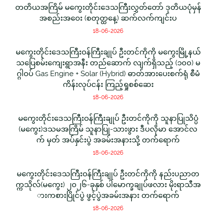
တတိယအကြိမ် မကွေးတိုင်းဒေသကြီးလွှတ်တော် ဒုတိယပုံမှန်
အစည်းအဝေး (စတုတ္ထနေ့) ဆက်လက်ကျင်းပ
18-06-2026
မကွေးတိုင်းဒေသကြီးဝန်ကြီးချုပ် ဦးတင်ကိုကို မကွေးမြို့နယ်
သပြေစမ်းကျေးရွာအနီး တည်ဆောက် လျက်ရှိသည့် (၁၀၀) မ
ဂ္ဂါဝပ် Gas Engine + Solar (Hybrid) ဓာတ်အားပေးစက်ရုံ စီမံ
ကိန်းလုပ်ငန်း ကြည့်ရှုစစ်ဆေး
18-06-2026
မကွေးတိုင်းဒေသကြီးဝန်ကြီးချုပ် ဦးတင်ကိုကို သူနာပြုသိပ္ပံ
(မကွေး)ဒသမအကြိမ် သူနာပြု-သားဖွား ဒီပလိုမာ အောင်လ
က် မှတ် အပ်နှင်းပွဲ အခမ်းအနားသို့ တက်ရောက်
18-06-2026
မကွေးတိုင်းဒေသကြီးဝန်ကြီးချုပ် ဦးတင်ကိုကို နည်းပညာတ
က္ကသိုလ်(မကွေး) ၂၀၂၆-ခုနှစ် ပါမောက္ခချုပ်ဖလား မိုးရာသီအ
ားကစားပြိုင်ပွဲ ဖွင့်ပွဲအခမ်းအနား တက်ရောက်
18-06-2026