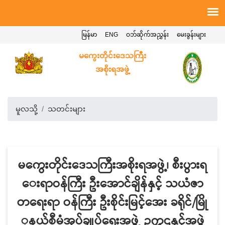
မြန်မာ
ENG
ဝဘ်ဆိုက်အညွှန်း
မေးခွန်းများ
မကွေးတိုင်းဒေသကြီး
အစိုးရအဖွဲ့
မူလသို့
သတင်းများ
မကွေးတိုင်းဒေသကြီးအစိုးရအဖွဲ့၊ စီးပွားရ
ေးရာဝန်ကြီး ဦးအောင်ချိန်နှင့် သယံဇာ
တရေးရာ ဝန်ကြီး ဦးစိုင်းမြင့်အေး ခရိုင်/မြို
့နယ်စီမံအုပ်ချုပ်ရေးအဖွဲ့ ဥက္ကဌနှင့်အဖွဲ