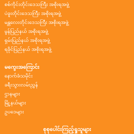
စစ်ကိုင်းတိုင်းဒေသကြီး အစိုးရအဖွဲ့
ပဲခူးတိုင်းဒေသကြီး အစိုးရအဖွဲ့
မန္တလေးတိုင်းဒေသကြီး အစိုးရအဖွဲ့
မွန်ပြည်နယ် အစိုးရအဖွဲ့
ရှမ်းပြည်နယ် အစိုးရအဖွဲ့
ရခိုင်ပြည်နယ် အစိုးရအဖွဲ့
မကွေးအကြောင်း
နောက်ခံသမိုင်း
ခရီးသွားလမ်းညွှန်
ဌာနများ
မြို့နယ်များ
ဥပဒေများ
စုစုပေါင်းကြည့်ရှုသူများ