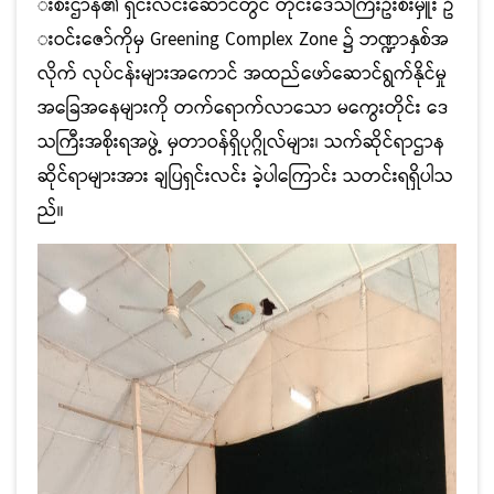
းစီးဌာန၏ ရှင်းလင်းဆောင်တွင် တိုင်းဒေသကြီးဦးစီးမှူး ဦ
းဝင်းဇော်ကိုမှ Greening Complex Zone ၌ ဘဏ္ဍာနှစ်အ
လိုက် လုပ်ငန်းများအကောင် အထည်ဖော်ဆောင်ရွက်နိုင်မှု
အခြေအနေများကို တက်ရောက်လာသော မကွေးတိုင်း ဒေ
သကြီးအစိုးရအဖွဲ့ မှတာဝန်ရှိပုဂ္ဂိုလ်များ၊ သက်ဆိုင်ရာဌာန
ဆိုင်ရာများအား ချပြရှင်းလင်း ခဲ့ပါကြောင်း သတင်းရရှိပါသ
ည်။