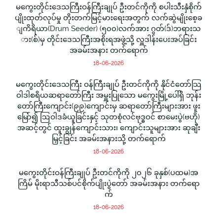
မကွေးတိုင်းဒေသကြီးဝန်ကြီးချုပ် ဦးတင်ကိုကို စပါးသီးနှံစိုက်
ပျိုးထုတ်လုပ်မှု တိုးတက်မြင့်မားရေးအတွက် လက်ဆွဲမျိုးစေ့ခ
ျကိရိယာ(Drum Seeder) (၅၀၀)လက်အား ဂွတ်(ဒ်)ဘရားသ
ား(စ်)မှ တိုင်းဒေသကြီးအစိုးရအဖွဲ့သို့ လှူဒါန်းပေးအပ်ခြင်း
အခမ်းအနား တက်ရောက်
18-06-2026
မကွေးတိုင်းဒေသကြီး ဝန်ကြီးချုပ် ဦးတင်ကိုကို နိုင်ငံတော်သြ
ဝါဒါစရိယဆရာတော်ကြီး အမှူးပြုသော မကွေးမြို့ပေါ်ရှိ ဘုန်း
တော်ကြီးကျောင်း(၉၉)ကျောင်းမှ ဆရာတော်ကြီးများအား ဖူး
မြော်၍ ဩဝါဒခံယူခြင်းနှင့် သုတစုံလင်ဗုဒ္ဓဝင် စာမေးပွဲ(ဗဟို)
အဆင့်တွင် ထူးချွန်ကျောင်းသား၊ ကျောင်းသူများအား ဆုချီး
မြှင့်ခြင်း အခမ်းအနားသို့ တက်ရောက်
18-06-2026
မကွေးတိုင်းဝန်ကြီးချုပ် ဦးတင်ကိုကို ၂၀၂၆ ခုနှစ်(ပထမ)အ
ကြိမ် မိုးရာသီသစ်ပင်စိုက်ပျိုးပွဲတော် အခမ်းအနား တက်ရော
က်
18-06-2026