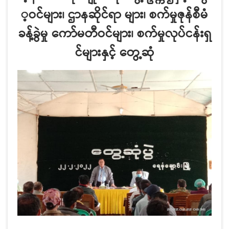
့ဝင်များ၊ ဌာနဆိုင်ရာ များ၊ စက်မှုဇုန်စီမံ
ခန့်ခွဲမှု ကော်မတီဝင်များ၊ စက်မှုလုပ်ငန်းရှ
င်များနှင့် တွေ့ဆုံ