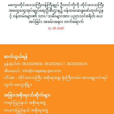
မကွေးတိုင်းဒေသကြီးဝန်ကြီချုပ် ဦးတင်ကိုကို တိုင်းဒေသကြီး
အထွေထွေအုပ်ချုပ်ရေးဦးစီးဌာန၌ ဝန်ထမ်းဆန္ဒဖော်ထုတ်ပွဲနှ
င့် ဝန်ထမ်းများ၏ သား/သမီးများအား ပညာသင်စရိတ် ပေး
အပ်ခြင်း အခမ်းအနား တက်ရောက်
15-06-2026
ဆက်သွယ်ရန်
ဖုန်းနံပါတ်: 0632028656, 0632028317, 0632028316
အီးမေးလ် : info@magway.gov.mm
လိပ်စာ : တိုင်းဒေသကြီး အစိုးရအဖွဲ့၊ ရုံးကြီးလမ်း၊ ဆားရွှေကင်းရပ်
ကွက်၊ မကွေးမြို့။
အခြားအစိုးရဝဘ်ဆိုက်များ
ကရင်ပြည်နယ် အစိုးရအဖွဲ့
ကယားပြည်နယ် အစိုးရအဖွဲ့