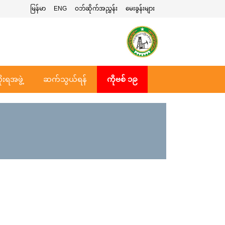
မြန်မာ
ENG
ဝဘ်ဆိုက်အညွှန်း
မေးခွန်းများ
ုးရအဖွဲ့
ဆက်သွယ်ရန်
ကိုဗစ် ၁၉