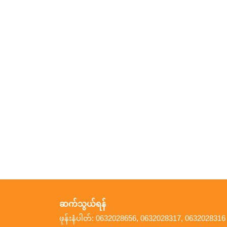
ဆက်သွယ်ရန်
ဖုန်းနံပါတ်: 0632028656, 0632028317, 0632028316