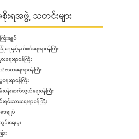
စိုးရအဖွဲ့ သတင်းများ
ကြီးချုပ်
ခြုံရေးနှင့်နယ်စပ်ရေးရာဝန်ကြီး
းပွားရေးရာဝန်ကြီး
ံဇာတရေးရာဝန်ကြီး
မှုရေးရာဝန်ကြီး
်းပန်းဆက်သွယ်ရေးဝန်ကြီး
ုင်းရင်းသားရေးရာဝန်ကြီး
ဒေချုပ်
ွင်းရေးမှူး
ြား