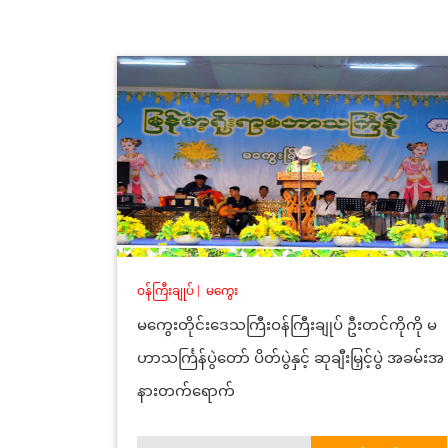
ဝန်ကြီးချုပ်
|
မကွေး
မကွေးတိုင်းဒေသကြီးဝန်ကြီးချုပ် ဦးတင်ကိုကို မ
ဟာသင်္ကြန်ပွဲတော် ပိတ်ပွဲနှင့် ဆုချီးမြှင့်ပွဲ အခမ်းအ
နားတက်ရောက်