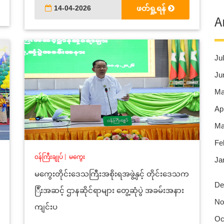
14-04-2026
ဖတ်ရှု့ရန်
A
Jul
Ju
Ma
Apr
Ma
Fe
ဝန်ကြီးချုပ်
|
မကွေး
Ja
မကွေးတိုင်းဒေသကြီးအစိုးရအဖွဲ့နှင့် တိုင်းဒေသက
De
ြီးအဆင့် ဌာနဆိုင်ရာများ တွေ့ဆုံပွဲ အခမ်းအနား
No
ကျင်းပ
Oc