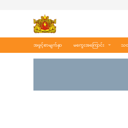
အဖွင့်စာမျက်နှာ
မကွေးအကြောင်း
သတင