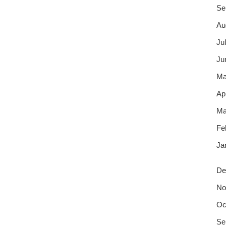
Se
Au
Jul
Ju
Ma
Apr
Ma
Fe
Ja
De
No
Oc
Se