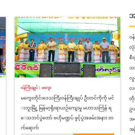
အ
ဝန်
လုံ
စီ
သယ
လူ
ဝန်ကြီးချုပ်
|
မကွေး
လမ
မကွေးတိုင်းဒေသကြီးဝန်ကြီးချုပ် ဦးတင်ကိုကို မင်
တိ
းဘူးမြို့ မြန်မာ့ရိုးရာယဉ်ကျေးမှု မဟာသင်္ကြန် ရ
ဥပ
ေသဘင်ပွဲတော် ဗဟိုမဏ္ဍပ် ဖွင့်ပွဲအခမ်းအနား တ
အတ
က်ရောက်
အခ