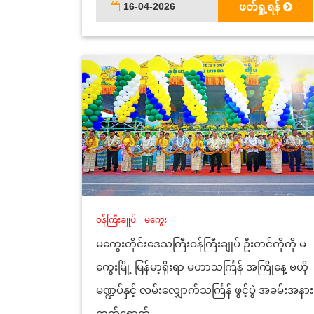
16-04-2026
ဖတ်ရှု့ရန်
ဝန်ကြီးချုပ်
|
မကွေး
မကွေးတိုင်းဒေသကြီးဝန်ကြီးချုပ် ဦးတင်ကိုကို မ
ကွေးမြို့ မြန်မာ့ရိုးရာ မဟာသင်္ကြန် အကြိုနေ့ ဗဟို
မဏ္ဍပ်နှင့် လမ်းလျှောက်သင်္ကြန် ဖွင့်ပွဲ အခမ်းအနား
တက်‌ရောက်