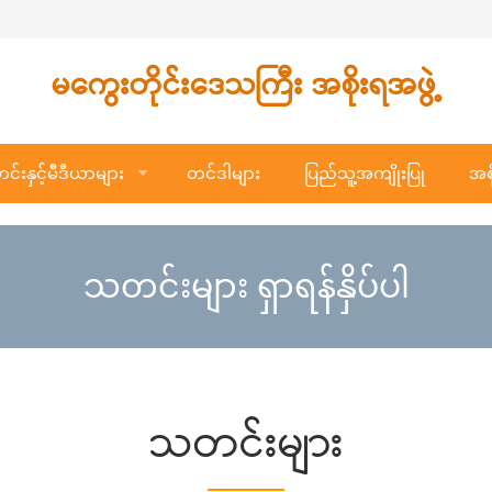
မကွေးတိုင်းဒေသကြီး အစိုးရအဖွဲ့
်းနှင့်မီဒီယာများ
တင်ဒါများ
ပြည်သူ့အကျိုးပြု
အစိ
သတင်းများ ရှာရန်နှိပ်ပါ
သတင်းများ