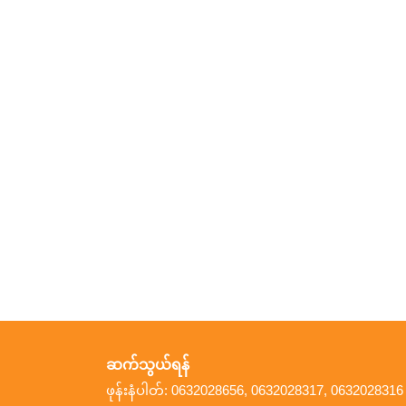
ဆက်သွယ်ရန်
ဖုန်းနံပါတ်: 0632028656, 0632028317, 0632028316