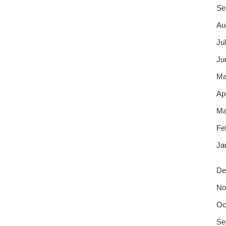
Se
Au
Jul
Ju
Ma
Apr
Ma
Fe
Ja
De
No
Oc
Se