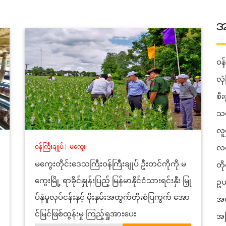
အ
ဝန်
လုံ
စီ
သယ
လူ
ဝန်ကြီးချုပ်
|
မကွေး
လမ
မကွေးတိုင်းဒေသကြီးဝန်ကြီးချုပ် ဦးတင်ကိုကို မ
တိ
ကွေးမြို့ ရာခိုင်နှုန်းပြည့် မြန်မာနိုင်ငံသားရင်းနှီး မြှု
ဥပ
ပ်နှံမှုလုပ်ငန်းနှင့် မိုးနှမ်းအထွက်တိုးစံပြကွက် အော
အတ
င်မြင်ဖြစ်ထွန်းမှု ကြည့်ရှုအားပေး
အခ