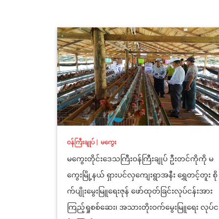
ဝန်ကြီးချုပ်
|
မကွေး
မကွေးတိုင်းဒေသကြီးဝန်ကြီးချုပ် ဦးတင်ကိုကို မ
ကွေးမြို့နယ် ရှားပင်လှကျေးရွာအနီး ရွှေတင့်တူး စို
က်ပျိုးမွေးမြူရေးဇုန် ဖော်ထုတ်ခြင်းလုပ်ငန်းအား
ကြည့်ရှုစစ်ဆေး၊ အသားတိုးဝက်မွေးမြူရေး လုပ်င