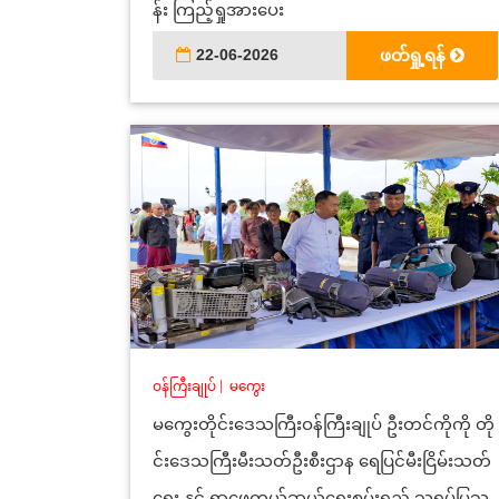
န်း ကြည့်ရှုအားပေး
22-06-2026
ဖတ်ရှု့ရန်
ဝန်ကြီးချုပ်
|
မကွေး
မကွေးတိုင်းဒေသကြီးဝန်ကြီးချုပ် ဦးတင်ကိုကို တို
င်းဒေသကြီးမီးသတ်ဦးစီးဌာန ရေပြင်မီးငြိမ်းသတ်
ရေး နှင့် ရှာဖွေကယ်ဆယ်ရေးစွမ်းရည် သရုပ်ပြသ