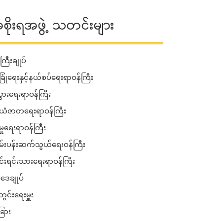
စိုးရအဖွဲ့ သတင်းများ
ကြီးချုပ်
ခြုံရေးနှင့်နယ်စပ်ရေးရာဝန်ကြီး
းပွားရေးရာဝန်ကြီး
ံဇာတရေးရာဝန်ကြီး
မှုရေးရာဝန်ကြီး
်းပန်းဆက်သွယ်ရေးဝန်ကြီး
ုင်းရင်းသားရေးရာဝန်ကြီး
ဒေချုပ်
ွင်းရေးမှူး
ြား