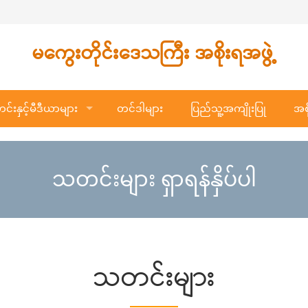
မကွေးတိုင်းဒေသကြီး အစိုးရအဖွဲ့
်းနှင့်မီဒီယာများ
တင်ဒါများ
ပြည်သူ့အကျိုးပြု
အစိ
သတင်းများ ရှာရန်နှိပ်ပါ
သတင်းများ