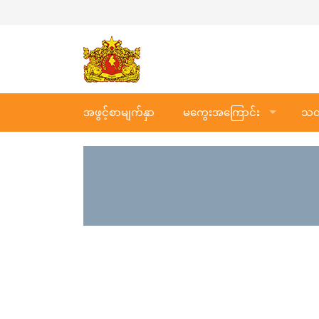
အဖွင့်စာမျက်နှာ
မကွေးအကြောင်း
သတင