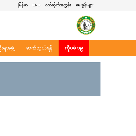
မြန်မာ
ENG
ဝဘ်ဆိုက်အညွှန်း
မေးခွန်းများ
ုးရအဖွဲ့
ဆက်သွယ်ရန်
ကိုဗစ် ၁၉