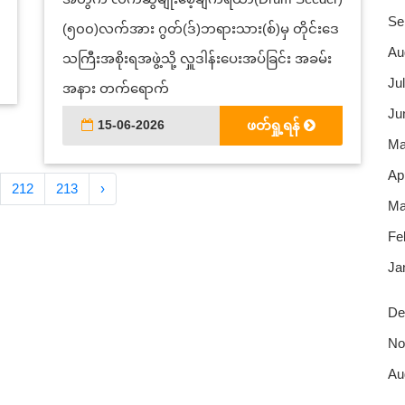
Se
(၅၀၀)လက်အား ဂွတ်(ဒ်)ဘရားသား(စ်)မှ တိုင်းဒေ
Au
သကြီးအစိုးရအဖွဲ့သို့ လှူဒါန်းပေးအပ်ခြင်း အခမ်း
Jul
အနား တက်ရောက်
Ju
15-06-2026
ဖတ်ရှု့ရန်
Ma
Apr
212
213
›
Ma
Fe
Ja
De
No
Au