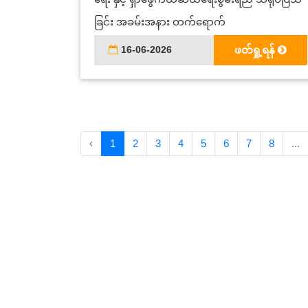
ခြင်း အခမ်းအနား တက်ရောက်
16-06-2026
ဖတ်ရှု့ရန်
‹
1
2
3
4
5
6
7
8
...