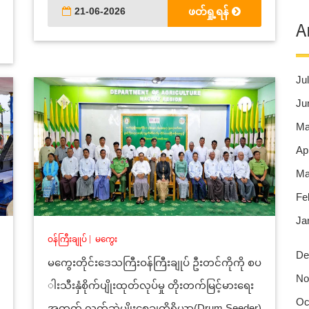
21-06-2026
ဖတ်ရှု့ရန်
A
Jul
Ju
Ma
Apr
Ma
Fe
Ja
ဝန်ကြီးချုပ်
|
မကွေး
De
မကွေးတိုင်းဒေသကြီးဝန်ကြီးချုပ် ဦးတင်ကိုကို စပ
No
ါးသီးနှံစိုက်ပျိုးထုတ်လုပ်မှု တိုးတက်မြင့်မားရေး
Oc
အတွက် လက်ဆွဲမျိုးစေ့ချကိရိယာ(Drum Seeder)