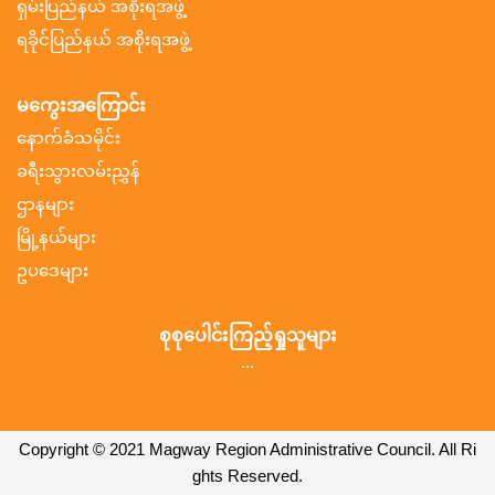
ရှမ်းပြည်နယ် အစိုးရအဖွဲ့
ရခိုင်ပြည်နယ် အစိုးရအဖွဲ့
မကွေးအကြောင်း
နောက်ခံသမိုင်း
ခရီးသွားလမ်းညွှန်
ဌာနများ
မြို့နယ်များ
ဥပဒေများ
စုစုပေါင်းကြည့်ရှုသူများ
...
Copyright © 2021 Magway Region Administrative Council. All Ri
ghts Reserved.