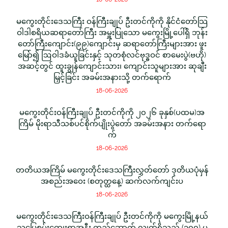
မကွေးတိုင်းဒေသကြီး ဝန်ကြီးချုပ် ဦးတင်ကိုကို နိုင်ငံတော်သြ
ဝါဒါစရိယဆရာတော်ကြီး အမှူးပြုသော မကွေးမြို့ပေါ်ရှိ ဘုန်း
တော်ကြီးကျောင်း(၉၉)ကျောင်းမှ ဆရာတော်ကြီးများအား ဖူး
မြော်၍ ဩဝါဒခံယူခြင်းနှင့် သုတစုံလင်ဗုဒ္ဓဝင် စာမေးပွဲ(ဗဟို)
အဆင့်တွင် ထူးချွန်ကျောင်းသား၊ ကျောင်းသူများအား ဆုချီး
မြှင့်ခြင်း အခမ်းအနားသို့ တက်ရောက်
18-06-2026
မကွေးတိုင်းဝန်ကြီးချုပ် ဦးတင်ကိုကို ၂၀၂၆ ခုနှစ်(ပထမ)အ
ကြိမ် မိုးရာသီသစ်ပင်စိုက်ပျိုးပွဲတော် အခမ်းအနား တက်ရော
က်
18-06-2026
တတိယအကြိမ် မကွေးတိုင်းဒေသကြီးလွှတ်တော် ဒုတိယပုံမှန်
အစည်းအဝေး (စတုတ္ထနေ့) ဆက်လက်ကျင်းပ
18-06-2026
မကွေးတိုင်းဒေသကြီးဝန်ကြီးချုပ် ဦးတင်ကိုကို မကွေးမြို့နယ်
သပြေစမ်းကျေးရွာအနီး တည်ဆောက် လျက်ရှိသည့် (၁၀၀) မ