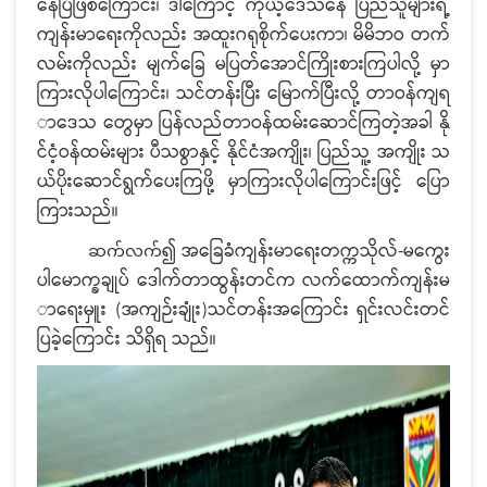
နေပြီဖြစ်ကြောင်း၊ ဒါကြောင့် ကိုယ့်ဒေသနေ ပြည်သူများရဲ့
ကျန်းမာရေးကိုလည်း အထူးဂရုစိုက်ပေးကာ၊ မိမိဘဝ တက်
လမ်းကိုလည်း မျက်ခြေ မပြတ်အောင်ကြိုးစားကြပါလို့ မှာ
ကြားလိုပါကြောင်း၊ သင်တန်းပြီး မြောက်ပြီးလို့ တာဝန်ကျရ
ာဒေသ တွေမှာ ပြန်လည်တာဝန်ထမ်းဆောင်ကြတဲ့အခါ နို
င်ငံ့ဝန်ထမ်းများ ပီသစွာနှင့် နိုင်ငံအကျိုး၊ ပြည်သူ့ အကျိုး သ
ယ်ပိုးဆောင်ရွက်ပေးကြဖို့ မှာကြားလိုပါကြောင်းဖြင့် ပြော
ကြားသည်။
၍ အခြေခံကျန်းမာရေးတက္ကသိုလ်-မကွေး
ဆက်လက်
ပါမောက္ခချုပ် ဒေါက်တာထွန်းတင်က လက်ထောက်ကျန်းမ
ာရေးမှူး (အကျဉ်းချုံး)သင်တန်းအကြောင်း ရှင်းလင်းတင်
ပြခဲ့ကြောင်း သိရှိရ သည်။