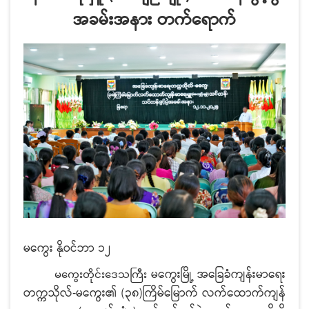
အခမ်းအနား တက်ရောက်
မကွေး နိုဝင်ဘာ ၁၂
မကွေးမြို့ အခြေခံကျန်းမာရေး
မကွေးတိုင်းဒေသကြီး
တက္ကသိုလ်-မကွေး၏ (၃၈)ကြိမ်မြောက် လက်ထောက်ကျန်