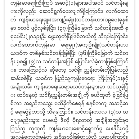
ကျန်းမာရေးကြီးကြပ် အဆင့်(၁)များအပါအဝင် သင်တန်းမျ
ားကိုလည်း ဆောင်ရွက်ပေးလျက်ရှိကြောင်း၊ လက်ထော
က် ကျန်းမာရေးမှူး(အကျဉ်းချုံး)သင်တန်းဟာ(၁၉၈၀)ခုနှစ်
မှာ စတင် ဖွင့်လှစ်ခဲ့ပြီး၊ (၃၇)ကြိမ်မြောက် သင်တန်းအထိ စု
စုပေါင်း(၂၇၁၉)ဦး မွေးထုတ်ပြီးဖြစ်တယ်လို့ သိရပါကြောင်း၊
လက်ထောက်ကျန်းမာ ရေးမှူး(အကျဉ်းချုံး)သင်တန်းဟာ
ယခင်က တစ်နှစ်သင်တန်းဖြစ်ပြီး၊ (၃၆)ကြိမ်မြောက် သင်တ
န်း မှစ၍ (၉)လ သင်တန်းအဖြစ် ပြောင်းလဲခဲ့တာဖြစ်ကြောင်
း၊ ဘာကြောင့်လဲ ဆိုတော့ သင်ရိုး ညွှန်းတမ်းကိုပြန်လည်
ဆန်းစစ်ပြီး ယခင်က ပြည်သူ့ကျန်းမာရေး ကြီးကြပ်(၁)နှင့်
အမျိုးသမီး ကျန်းမာရေးဆရာမသင်တန်းများမှာ သင်ယူခဲ့ပြီ
း ထပ်နေတဲ့ သင်ရိုးညွှန်းတမ်းအချို့ကို ဖယ်ထုတ် ခဲ့ခြင်းဖြ
စ်ကာ၊ အရည်အသွေး မထိခိုက်စေရန် စနစ်တကျ အဆင့်ဆ
င့် ရေးဆွဲခဲ့တာလို့ သိရကြောင်း၊ သင်တန်းကာလ (၃)လ လ
ျော့နည်းသွား ပေမယ့် ဒီလို ပိုရလာတဲ့ အချိန်အတွင်းမှာ
ပြည်သူ လူထုကို ကျန်းမာရေးစောင့်ရှောက်မှု ပေးနိုင်မှာမို့
အလွန်ကောင်းမွန်တဲ့ အစီအစဉ်ဖြစ်တယ်လို့ ယူဆပါကြာင်း၊