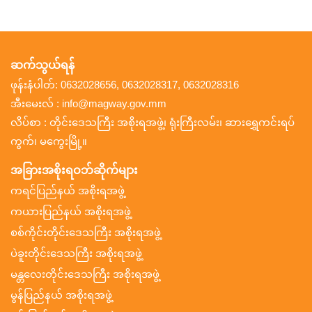
ဆက်သွယ်ရန်
ဖုန်းနံပါတ်: 0632028656, 0632028317, 0632028316
အီးမေးလ် : info@magway.gov.mm
လိပ်စာ : တိုင်းဒေသကြီး အစိုးရအဖွဲ့၊ ရုံးကြီးလမ်း၊ ဆားရွှေကင်းရပ်
ကွက်၊ မကွေးမြို့။
အခြားအစိုးရဝဘ်ဆိုက်များ
ကရင်ပြည်နယ် အစိုးရအဖွဲ့
ကယားပြည်နယ် အစိုးရအဖွဲ့
စစ်ကိုင်းတိုင်းဒေသကြီး အစိုးရအဖွဲ့
ပဲခူးတိုင်းဒေသကြီး အစိုးရအဖွဲ့
မန္တလေးတိုင်းဒေသကြီး အစိုးရအဖွဲ့
မွန်ပြည်နယ် အစိုးရအဖွဲ့