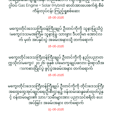
ဂ္ဂါဝပ် Gas Engine + Solar (Hybrid) ဓာတ်အားပေးစက်ရုံ စီမံ
ကိန်းလုပ်ငန်း ကြည့်ရှုစစ်ဆေး
18-06-2026
မကွေးတိုင်းဒေသကြီးဝန်ကြီးချုပ် ဦးတင်ကိုကို သူနာပြုသိပ္ပံ
(မကွေး)ဒသမအကြိမ် သူနာပြု-သားဖွား ဒီပလိုမာ အောင်လ
က် မှတ် အပ်နှင်းပွဲ အခမ်းအနားသို့ တက်ရောက်
18-06-2026
မကွေးတိုင်းဒေသကြီးဝန်ကြီးချုပ် ဦးတင်ကိုကို နည်းပညာတ
က္ကသိုလ်(မကွေး) ၂၀၂၆-ခုနှစ် ပါမောက္ခချုပ်ဖလား မိုးရာသီအ
ားကစားပြိုင်ပွဲ ဖွင့်ပွဲအခမ်းအနား တက်ရောက်
18-06-2026
မကွေးတိုင်းဒေသကြီးဝန်ကြီချုပ် ဦးတင်ကိုကို တိုင်းဒေသကြီး
အထွေထွေအုပ်ချုပ်ရေးဦးစီးဌာန၌ ဝန်ထမ်းဆန္ဒဖော်ထုတ်ပွဲနှ
င့် ဝန်ထမ်းများ၏ သား/သမီးများအား ပညာသင်စရိတ် ပေး
အပ်ခြင်း အခမ်းအနား တက်ရောက်
15-06-2026