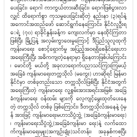
ပေးခြင်း၊ ရောဂါ ကာကွယ်တားဆီးခြင်း၊ ရောဂါဖြစ်ပွားလာ
လျှင် ထိရောက်စွာ ကုသမှုပေးခြင်းဆိုတဲ့ နည်းနာ (၃)ရပ်နဲ့
အကောင်အထည်ဖော် ဆောင်ရွက်နေကြောင်း၊ နိုင်ငံလူဦးရ
ေရဲ့ (၇၀) ရာခိုင်နှုန်းခန့်က ကျေးလက်မှာ နေထိုင်ကြတာ
ဖြစ်ပြီး မြို့ပြနဲ့ အလှမ်းကွာဝေးမှုကြောင့် ဒီပြည်သူလူထုကို
ကျန်းမာရေး စောင့်ရှောက်မှု အပြည့်အဝရရှိစေနိုင်ရေးဟာ
အရေးကြီးပြီး အဓိကကျတဲ့နေရာမှာ ရှိနေတာဖြစ်ပါကြောင်း
၊ မောင်တို့ မယ်တို့ အခုလာရောက်ပညာသင်ကြားကြမယ့်
အခြေခံ ကျန်းမာရေးတက္ကသိုလ် (မကွေး) ဟာဆိုရင် မြန်မာ
နိုင်ငံမှာ တစ်ခုတည်းသော တက္ကသိုလ်ဖြစ်ပြီး နိုင်ငံအတွက်
အရေးကြီးတဲ့ ကျန်းမာရေး လူ့စွမ်းအားအရင်းအမြစ်၊ အခြေ
ခံကျန်းမာရေး ဝန်ထမ်း များကို လေ့ကျင့်မွေးထုတ်ပေးနေ
တဲ့ တက္ကသိုလ် တစ်ခု ဖြစ်ကြောင်း၊ ဒီတက္ကသိုလ်အနေနဲ့ ပုံမှ
န် အားဖြင့် ကျန်းမာရေးမဟာသိပ္ပံဘွဲ့ (အခြေခံကျန်းမာရေး)
၊ ကျန်းမာရေးသိပ္ပံဘွဲ့(အခြေခံကျန်းမာ ရေး)နဲ့ လက်ထော
က်ကျန်းမာရေးမှူး(အကျဉ်းချုံး)သင်တန်း၊ အခုနှစ်ကစပြီး