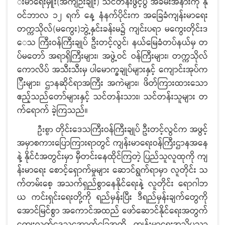
းမာရေးမှူး(အကျဉ်းချုံး) သင်တန်းဖွင့်ပွဲ အခမ်းအနားကို နို
ဝင်ဘာလ ၁၂ ရက် နေ့ နံနက်ပိုင်းက အခြေခံကျန်းမာရေး
တက္ကသိုလ်(မကွေး)ဘွဲ့နှင်းခန်းမ၌ ကျင်းပရာ မကွေးတိုင်းဒ
ေသ ကြီးဝန်ကြီးချုပ် ဦးတင့်လွင်၊ နယ်မြေခံတပ်နယ်မှ တ
ပ်မတော် အရာရှိကြီးများ၊ အဖွဲ့ဝင် ဝန်ကြီးများ၊ တက္ကသိုလ်
ကောလိပ် အသီးသီးမှ ပါမောက္ခချုပ်များနှင့် ကျောင်းအုပ်က
ြီးများ၊ ဌာနဆိုင်ရာအကြီး အကဲများ၊ ဖိတ်ကြားထားသော
ဧည့်သည်တော်များနှင့် သင်တန်းသား၊ သင်တန်းသူများ တ
က်ရောက် ခဲ့ကြသည်။
တိုင်းဒေသကြီးဝန်ကြီးချုပ် ဦးတင့်လွင်က အဖွင့်
ဦးစွာ
အမှာစကားပြောကြားရာတွင် ကျန်းမာရေးဝန်ကြီးဌာနအနေ
နဲ့ နိုင်ငံအတွင်းမှာ မှီတင်းနေထိုင်ကြတဲ့ ပြည်သူလူထုကို ကျ
န်းမာရေး စောင့်ရှောက်မှုများ ဆောင်ရွက်ရာမှာ လူတိုင်း သ
က်တမ်းစေ့ အသက်ရှည်စွာနေနိုင်ရေးနဲ့ လူတိုင်း ရောဂါဘ
ယ ကင်းရှင်းရေးတို့ကို ရည်မှန်းပြီး ဒီရည်မှန်းချက်တွေကို
အောင်မြင်စွာ အကောင်အထည် ဖော်ဆောင်နိုင်ရေးအတွက်
ကျေးလက်ဒေသအောက်ခြေအထိ ကျန်းမာရေးအသိပညာ