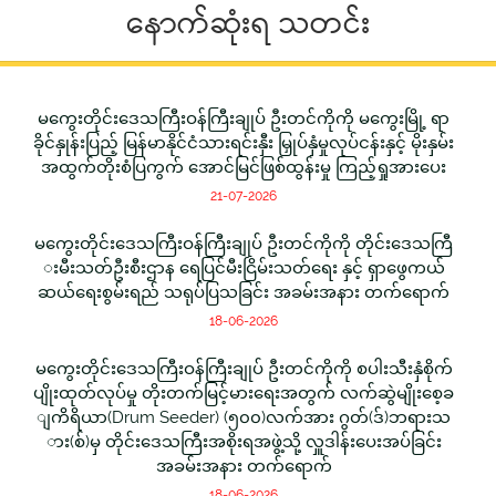
နောက်ဆုံးရ သတင်း
မကွေးတိုင်းဒေသကြီးဝန်ကြီးချုပ် ဦးတင်ကိုကို မကွေးမြို့ ရာ
ခိုင်နှုန်းပြည့် မြန်မာနိုင်ငံသားရင်းနှီး မြှုပ်နှံမှုလုပ်ငန်းနှင့် မိုးနှမ်း
အထွက်တိုးစံပြကွက် အောင်မြင်ဖြစ်ထွန်းမှု ကြည့်ရှုအားပေး
21-07-2026
မကွေးတိုင်းဒေသကြီးဝန်ကြီးချုပ် ဦးတင်ကိုကို တိုင်းဒေသကြီ
းမီးသတ်ဦးစီးဌာန ရေပြင်မီးငြိမ်းသတ်ရေး နှင့် ရှာဖွေကယ်
ဆယ်ရေးစွမ်းရည် သရုပ်ပြသခြင်း အခမ်းအနား တက်ရောက်
18-06-2026
မကွေးတိုင်းဒေသကြီးဝန်ကြီးချုပ် ဦးတင်ကိုကို စပါးသီးနှံစိုက်
ပျိုးထုတ်လုပ်မှု တိုးတက်မြင့်မားရေးအတွက် လက်ဆွဲမျိုးစေ့ခ
ျကိရိယာ(Drum Seeder) (၅၀၀)လက်အား ဂွတ်(ဒ်)ဘရားသ
ား(စ်)မှ တိုင်းဒေသကြီးအစိုးရအဖွဲ့သို့ လှူဒါန်းပေးအပ်ခြင်း
အခမ်းအနား တက်ရောက်
18-06-2026