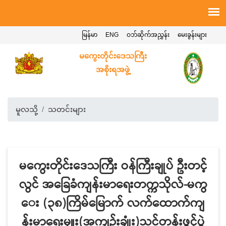
မြန်မာ
ENG
ဝဘ်ဆိုက်အညွှန်း
မေးခွန်းများ
မကွေးတိုင်းဒေသကြီး
အစိုးရအဖွဲ့
မူလသို့
သတင်းများ
မကွေးတိုင်းဒေသကြီး ဝန်ကြီးချုပ် ဦးတင့်
လွင် အခြေခံကျန်းမာရေးတက္ကသိုလ်-မကွ
ေး (၃၈)ကြိမ်မြောက် လက်ထောက်ကျ
န်းမာရေးမှူး(အကျဉ်းချုံး)သင်တန်းဖွင့်ပွဲ