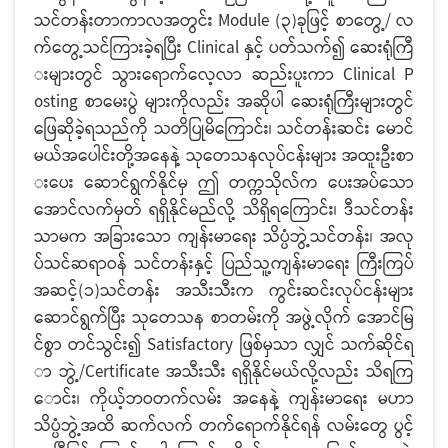
သင်တန်းတာကာလအတွင်း Module (၃)ခုဖြင့် စာတွေ့/ လ
က်တွေ့သင်ကြားခဲ့ရပြီး Clinical နှင့် ပတ်သက်၍ ဆေးရုံကြီ
းများတွင် သွားရောက်လေ့လာ ဆည်းပူးကာ Clinical P
osting စာမေးပွဲ များကိုလည်း အဆိုပါ ဆေးရုံကြီးများတွင်
ဖြေဆိုခဲ့ရသည်ကို သတိပြုမိကြောင်း၊ သင်တန်းဆင်း မောင်
မယ်အပေါင်းတို့အနေနဲ့ သုတေသနလုပ်ငန်းများ အထူးဦးစာ
းပေး ဆောင်ရွက်နိုင်မှ ဤ တက္ကသိုလ်က ပေးအပ်သော
အောင်လက်မှတ် ရရှိနိုင်မည်လို့ သိရှိရကြောင်း၊ ဒီသင်တန်း
သာမက အခြားသော ကျန်းမာရေး သိပ္ပံဘွဲ့သင်တန်း၊ အလု
ပ်သင်ဆရာဝန် သင်တန်းနှင့် ပြည်သူ့ကျန်းမာရေး ကြီးကြပ်
အဆင့်(၁)သင်တန်း အသီးသီးက ကွင်းဆင်းလုပ်ငန်းများ
ဆောင်ရွက်ပြီး သုတေသန စာတမ်းကို အဖွဲ့လိုက် အောင်မြ
င်စွာ တင်သွင်း၍ Satisfactory ဖြစ်မှသာ လျှင် သက်ဆိုင်ရ
ာ ဘွဲ့/Certificate အသီးသီး ရရှိနိုင်မယ်လို့လည်း သိရကြ
ောင်း၊ ကိုယ့်ဘဝတက်လမ်း အနေနဲ့ ကျန်းမာရေး မဟာ
သိပ္ပံဘွဲ့အထိ ဆက်လက် တက်ရောက်နိုင်ရန် လမ်းတွေ ပွင့်