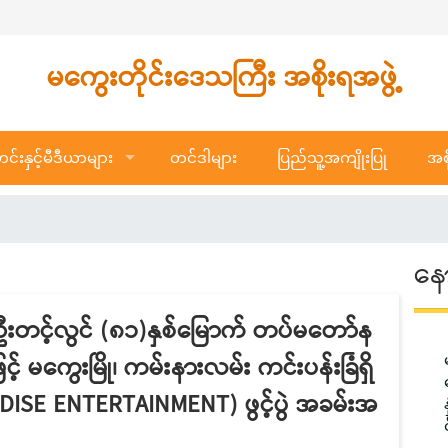
မကွေးတိုင်းဒေသကြီး အစိုးရအဖွဲ့
်းနှင့်မီဒီယာများ
တင်ဒါများ
ပြည်သူ့အကျိုးပြု
အစိ
နေ
 ဦးတင့်လွင် (၈၁)နှစ်မြောက် တပ်မတော်န
် မကွေးမြို၊ ကမ်းနားလမ်း ကင်းပန်းခြံရှိ
ISE ENTERTAINMENT) ဖွင့်ပွဲ အခမ်းအ