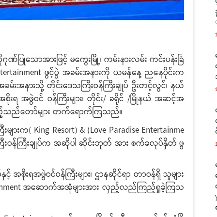
ပြုသောအားဖြင့် မကွေးမြို့၊ ကမ်းနားလမ်း ကင်းပန်းခြံ
ntertainment ဖွင့်ပွဲ အခမ်းအနားကို ယမန်နေ့ ညနေပိုင်းက
 အခမ်းအနားသို့ တိုင်းဒေသကြီးဝန်ကြီးချုပ် ဦးတင့်လွင်၊ နယ်
ိုးရ အဖွဲဝင် ဝန်ကြီးများ၊ တိုင်း/ ခရိုင် /မြိုနယ် အဆင့်အ
် ဧည့်သည်တော်များ တက်ရောက်ကြသည်။
းများက( King Resort) & (Love Paradise Entertainme
သကြီးဝန်ကြီးချုပ်က အဆိုပါ ဆိုင်းဘုတ် အား စက်ခလုပ်နှိတ် ဖွ
ိုးရအဖွဲဝင်ဝန်ကြီးများ၊ ဌာနဆိုင်ရာ တာဝန်ရှိ သူများ
tainment အဆောက်အအုံများအား လှည့်လည်ကြည့်ရှုခဲ့ကြသ