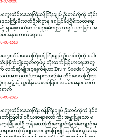
21-07-2026
မကွေးတိုင်းဒေသကြီးဝန်ကြီးချုပ် ဦးတင်ကိုကို တိုင်း
ဒေသကြီးမီးသတ်ဦးစီးဌာန ရေပြင်မီးငြိမ်းသတ်ရေး
နှင့် ရှာဖွေကယ်ဆယ်ရေးစွမ်းရည် သရုပ်ပြသခြင်း အ
ခမ်းအနား တက်ရောက်
18-06-2026
မကွေးတိုင်းဒေသကြီးဝန်ကြီးချုပ် ဦးတင်ကိုကို စပါး
သီးနှံစိုက်ပျိုးထုတ်လုပ်မှု တိုးတက်မြင့်မားရေးအတွ
က် လက်ဆွဲမျိုးစေ့ချကိရိယာ(Drum Seeder) (၅၀၀)
လက်အား ဂွတ်(ဒ်)ဘရားသား(စ်)မှ တိုင်းဒေသကြီးအ
စိုးရအဖွဲ့သို့ လှူဒါန်းပေးအပ်ခြင်း အခမ်းအနား တက်
ရောက်
18-06-2026
မကွေးတိုင်းဒေသကြီး ဝန်ကြီးချုပ် ဦးတင်ကိုကို နိုင်ငံ
တော်သြဝါဒါစရိယဆရာတော်ကြီး အမှူးပြုသော မ
ကွေးမြို့ပေါ်ရှိ ဘုန်းတော်ကြီးကျောင်း(၉၉)ကျောင်းမှ
ဆရာတော်ကြီးများအား ဖူးမြော်၍ ဩဝါဒခံယူခြင်းနှ