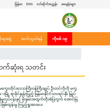
မြန်မာ
ENG
ဝဘ်ဆိုက်အညွှန်း
မေးခွန်းများ
ုးရအဖွဲ့
ဆက်သွယ်ရန်
ကိုဗစ် ၁၉
ာက်ဆုံးရ သတင်း
မကွေးတိုင်းဒေသကြီးဝန်ကြီးချုပ် ဦးတင်ကိုကို မကွ
ေးမြို့ ရာခိုင်နှုန်းပြည့် မြန်မာနိုင်ငံသားရင်းနှီး မြှုပ်
နှံမှုလုပ်ငန်းနှင့် မိုးနှမ်းအထွက်တိုးစံပြကွက် အောင်မြ
င်ဖြစ်ထွန်းမှု ကြည့်ရှုအားပေး