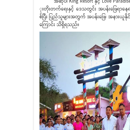
အဆိုပါ King Resort နှင့် Love Paradise En
ုးတိုးတက်ရေးနှင့် ဒေသတွင်း အပန်းဖြေရာနေရာ
စ်ပြီး ပြည်သူများအတွက် အပန်းဖြေ၊ အနားယူနိုင
ကြောင်း သိရှိရသည်။