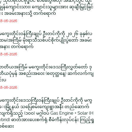
င့် သုတစုံလင်ဗုဒ္ဓဝင် စာမေးပွဲ(ဗဟို) အဆင့်တွင် ထူး
ချွန်ကျောင်းသား၊ ကျောင်းသူများအား ဆုချီးမြှင့်ခြင်
း အခမ်းအနားသို့ တက်ရောက်
18-06-2026
မကွေးတိုင်းဝန်ကြီးချုပ် ဦးတင်ကိုကို ၂၀၂၆ ခုနှစ်(ပ
ထမ)အကြိမ် မိုးရာသီသစ်ပင်စိုက်ပျိုးပွဲတော် အခမ်း
အနား တက်ရောက်
18-06-2026
တတိယအကြိမ် မကွေးတိုင်းဒေသကြီးလွှတ်တော် ဒု
တိယပုံမှန် အစည်းအဝေး (စတုတ္ထနေ့) ဆက်လက်ကျ
င်းပ
18-06-2026
မကွေးတိုင်းဒေသကြီးဝန်ကြီးချုပ် ဦးတင်ကိုကို မကွ
ေးမြို့နယ် သပြေစမ်းကျေးရွာအနီး တည်ဆောက်
လျက်ရှိသည့် (၁၀၀) မဂ္ဂါဝပ် Gas Engine + Solar (H
ybrid) ဓာတ်အားပေးစက်ရုံ စီမံကိန်းလုပ်ငန်း ကြည့်ရှု
စစ်ဆေး