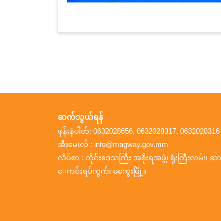
ဆက်သွယ်ရန်
ဖုန်းနံပါတ်: 0632028656, 0632028317, 0632028316
အီးမေးလ် : info@magway.gov.mm
လိပ်စာ : တိုင်းဒေသကြီး အစိုးရအဖွဲ့၊ ရုံးကြီးလမ်း၊ ဆား
ေကင်းရပ်ကွက်၊ မကွေးမြို့။