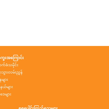
ွေးအကြောင်း
ာက်ခံသမိုင်း
ီးသွားလမ်းညွှန်
နများ
ု့နယ်များ
ဒေများ
စုစုပေါင်းကြည့်ရှုသူများ