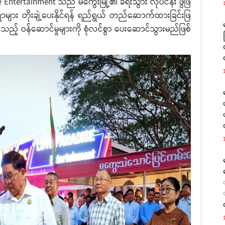
tertainment သည် မကွေးမြို့၏ ခရီးသွား လုပ်ငန်း ဖွံဖြိ
များ တိုးချဲ့ပေးနိုင်ရန် ရည်ရွယ် တည်ဆောက်ထားခြင်းဖြ
်သည့် ဝန်ဆောင်မှုများကို စုံလင်စွာ ပေးဆောင်သွားမည်ဖြစ်