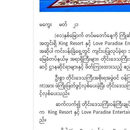
မကွေး မတ် ၂၁
(၈၁)နှစ်မြောက် တပ်မတော်နေ့ကို ကြိုဆိုဂုဏ်
အတွင်းရှိ King Resort နှင့် Love Paradise E
အဆိုပါ ကင်းပန်းခြံရှေ့တွင် ကျင်းပပြုလုပ်ခဲ့ရာ
မြေခံတပ်နယ်မှ အရာရှိကြီးများ၊ တိုင်းဒေသကြီးအစ
ဆင့် ဌာနဆိုင်ရာများနှင့် ဖိတ်ကြားထားသည့
ဦးစွာ တိုင်းဒေသကြီးအစိုးရအဖွဲဝင် ဝန်ကြီ
nt)အား ဖဲကြိုးဖြတ်ဖွင့်လှစ်ပေးခဲ့ပြီး တိုင်းဒေ
င့်လှစ်ပေးသည်။
ဆက်လက်၍ တိုင်းဒေသကြီးဝန်ကြီးချုပ်နှင့် အစ
က King Resort နှင့် Love Paradise Enter
ည်။