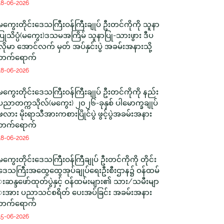
18-06-2026
မကွေးတိုင်းဒေသကြီးဝန်ကြီးချုပ် ဦးတင်ကိုကို သူနာ
ပြုသိပ္ပံ(မကွေး)ဒသမအကြိမ် သူနာပြု-သားဖွား ဒီပ
လိုမာ အောင်လက် မှတ် အပ်နှင်းပွဲ အခမ်းအနားသို့
တက်ရောက်
18-06-2026
မကွေးတိုင်းဒေသကြီးဝန်ကြီးချုပ် ဦးတင်ကိုကို နည်း
ပညာတက္ကသိုလ်(မကွေး) ၂၀၂၆-ခုနှစ် ပါမောက္ခချုပ်
ဖလား မိုးရာသီအားကစားပြိုင်ပွဲ ဖွင့်ပွဲအခမ်းအနား
တက်ရောက်
18-06-2026
မကွေးတိုင်းဒေသကြီးဝန်ကြီချုပ် ဦးတင်ကိုကို တိုင်း
ဒေသကြီးအထွေထွေအုပ်ချုပ်ရေးဦးစီးဌာန၌ ဝန်ထမ်
းဆန္ဒဖော်ထုတ်ပွဲနှင့် ဝန်ထမ်းများ၏ သား/သမီးမျာ
းအား ပညာသင်စရိတ် ပေးအပ်ခြင်း အခမ်းအနား
တက်ရောက်
15-06-2026