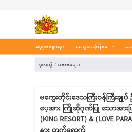
အဖွင့်စာမျက်နှာ
မကွေးအကြောင်း
သတင
မူလသို့
သတင်းများ
မကွေးတိုင်းဒေသကြီးဝန်ကြီးချုပ်
ေ့အား ကြိုဆိုဂုဏ်ပြု သောအားဖြင့
(KING RESORT) & (LOVE PARAD
နား တက်ရောက်