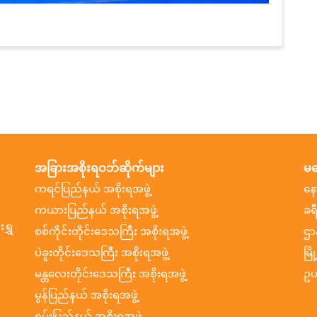
အခြားအစိုးရဝဘ်ဆိုက်များ
မက
ကရင်ပြည်နယ် အစိုးရအဖွဲ့
နေ
ကယားပြည်နယ် အစိုးရအဖွဲ့
ခရ
ရွှ
စစ်ကိုင်းတိုင်းဒေသကြီး အစိုးရအဖွဲ့
ဌာ
ပဲခူးတိုင်းဒေသကြီး အစိုးရအဖွဲ့
မြိ
မန္တလေးတိုင်းဒေသကြီး အစိုးရအဖွဲ့
ဥပ
မွန်ပြည်နယ် အစိုးရအဖွဲ့
ရှမ်းပြည်နယ် အစိုးရအဖွဲ့