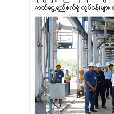
ာတ်ငွေ့ရည်စက်ရုံ လုပ်ငန်းများ