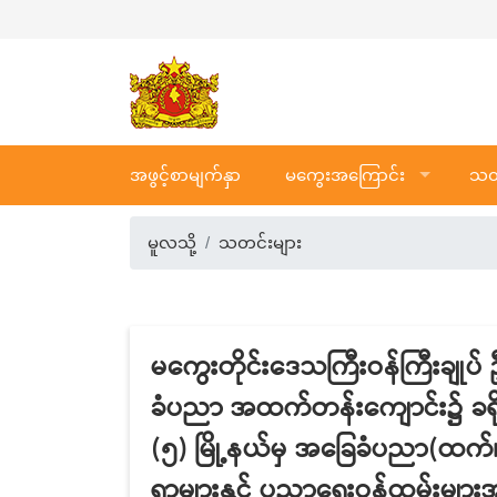
အဖွင့်စာမျက်နှာ
မကွေးအကြောင်း
သတင
မူလသို့
သတင်းများ
မကွေးတိုင်းဒေသကြီးဝန်ကြီးချုပ် 
ခံပညာ အထက်တန်းကျောင်း၌ ခရိုင်နှ
(၅) မြို့နယ်မှ အခြေခံပညာ(ထက်
ရာများနှင့် ပညာရေးဝန်ထမ်းများအာ