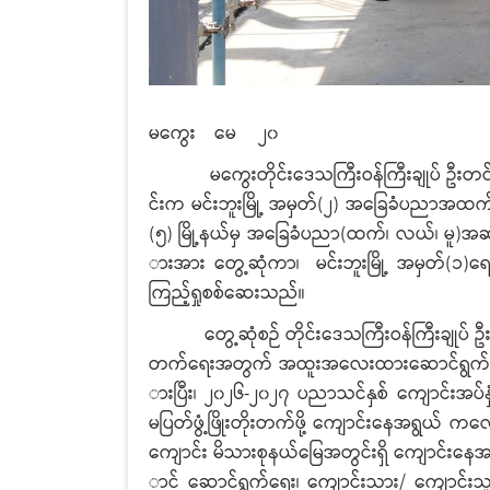
မကွေး
မေ
၂၀
မကွေးတိုင်းဒေသကြီးဝန်ကြီးချုပ် ဦးတင်ကိုကိ
င်းက မင်းဘူးမြို့ အမှတ်(၂) အခြေခံပညာအထက်တန်း
(၅) မြို့နယ်မှ အခြေခံပညာ(ထက်၊ လယ်၊ မူ)အဆင
ားအား တွေ့ဆုံကာ၊
မင်းဘူးမြို့ အမှတ်(၁)ရ
ကြည့်ရှုစစ်ဆေးသည်။
တွေ့ဆုံစဉ် တိုင်းဒေသကြီးဝန်ကြီးချုပ် ဦးတင်
တက်ရေးအတွက် အထူးအလေးထားဆောင်ရွက်ပေးန
ားပြီး၊ ၂၀၂၆-၂၀၂၇ ပညာသင်နှစ် ကျောင်းအပ်နှ
မပြတ်ဖွံ့ဖြိုးတိုးတက်ဖို့ ကျောင်းနေအရွယ် ကလေး
ကျောင်း မိသားစုနယ်မြေအတွင်းရှိ ကျောင်းနေအရ
ာင် ဆောင်ရွက်ရေး၊ ကျောင်းသား/ ကျောင်းသူမျာ