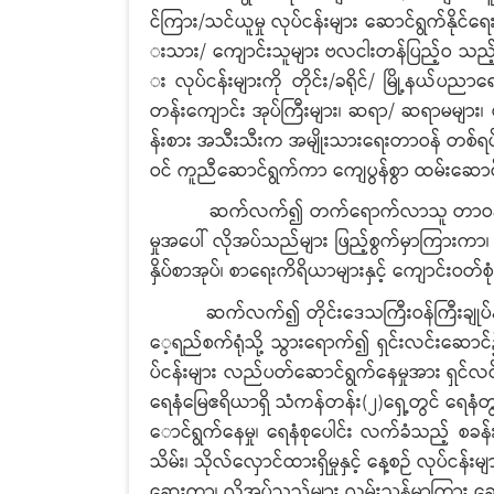
င်ကြား/သင်ယူမှု လုပ်ငန်းများ ဆောင်ရွက်နိုင်ရေး၊
းသား/ ကျောင်းသူများ ဗလငါးတန်ပြည့်ဝ သည့
း လုပ်ငန်းများကို တိုင်း/ခရိုင်/ မြို့နယ်
တန်းကျောင်း အုပ်ကြီးများ၊ ဆရာ/ ဆရာမများ၊ 
န်းစား အသီးသီးက အမျိုးသားရေးတာဝန် တစ်ရပ်အဖြစ
ဝင် ကူညီဆောင်ရွက်ကာ ကျေပွန်စွာ ထမ်းဆော
ဆက်လက်၍ တက်ရောက်လာသူ တာဝန်ရှိသူများ
မှုအပေါ် လိုအပ်သည်များ ဖြည့်စွက်မှာကြားကာ၊
နှိပ်စာအုပ်၊ စာရေးကိရိယာများနှင့် ကျောင်းဝတ်
ဆက်လက်၍ တိုင်းဒေသကြီးဝန်ကြီးချုပ်နှင့် တ
ေ့ရည်စက်ရုံသို့ သွားရောက်၍ ရှင်းလင်းဆောင်၌
ပ်ငန်းများ လည်ပတ်ဆောင်ရွက်နေမှုအား ရှင်လ
ရေနံမြေဧရိယာရှိ သံကန်တန်း(၂)ရှေ့တွင် ရေနံတွင်း
ောင်ရွက်နေမှု၊ ရေနံစုပေါင်း လက်ခံသည့် စခန
သိမ်း၊ သိုလ်လှောင်ထားရှိမှုနှင့် နေ့စဉ် လုပ်င
ဆေးကာ၊ လိုအပ်သည်များ လမ်းညွှန်မှာကြား ဆေ