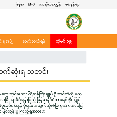
မြန်မာ
ENG
ဝဘ်ဆိုက်အညွှန်း
မေးခွန်းများ
ုးရအဖွဲ့
ဆက်သွယ်ရန်
ကိုဗစ် ၁၉
ာက်ဆုံးရ သတင်း
မကွေးတိုင်းဒေသကြီးဝန်ကြီးချုပ် ဦးတင်ကိုကို မကွ
ေးမြို့ ရာခိုင်နှုန်းပြည့် မြန်မာနိုင်ငံသားရင်းနှီး မြှုပ်
နှံမှုလုပ်ငန်းနှင့် မိုးနှမ်းအထွက်တိုးစံပြကွက် အောင်မြ
င်ဖြစ်ထွန်းမှု ကြည့်ရှုအားပေး