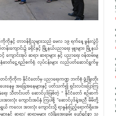
ုနှင့် တာဝန်ရှိသူများသည် မေလ ၁၉ ရက်နေ့ မွန်းလွဲပို
ကျောင်း၌ ခရိုင်နှင့် မြို့နယ်ပညာရေး မှူးများ၊ မြို့နယ်
့် ကျောင်းအုပ် ဆရာ၊ ဆရာများ နှင့် ပညာရေး ဝန်ထမ်းမျ
ေနံဓာတ်ငွေ့ရည်စက်ရုံ လုပ်ငန်းများ လည်ပတ်ဆောင်ရွက်မှု
ကိုကိုက နိုင်ငံတော်မှ ပညာရေးကဏ္ဍ ဘက်စုံ ဖွံ့ဖြိုးတိုး
ေမှု အခြေအနေများနှင့် ပတ်သက်၍ ရှင်းလင်းပြောကြ
ံရေး သီတင်းပတ် ဆောင်ပုဒ်ဖြစ်တဲ့ “ နိုင်ငံတော် စဉ်ဆက်
အားလုံး ကျောင်းအပ်နှံ ကြပါစို့ ”ဆောင်ပုဒ်နဲ့အညီ မိမိတို့
ွယ် ကလေး အားလုံး ကျောင်းသို့ ရာနှုန်းပြည့်ရောက်ရှိအေ
းနှင့် ဆရာ/ ဆရာမများ လုံခြုံအေးချမ်း ပျော်ရွှင်စွာ သ