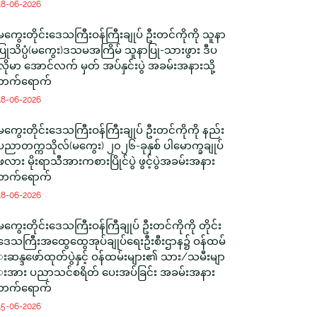
18-06-2026
မကွေးတိုင်းဒေသကြီးဝန်ကြီးချုပ် ဦးတင်ကိုကို သူနာ
ပြုသိပ္ပံ(မကွေး)ဒသမအကြိမ် သူနာပြု-သားဖွား ဒီပ
လိုမာ အောင်လက် မှတ် အပ်နှင်းပွဲ အခမ်းအနားသို့
တက်ရောက်
18-06-2026
မကွေးတိုင်းဒေသကြီးဝန်ကြီးချုပ် ဦးတင်ကိုကို နည်း
ပညာတက္ကသိုလ်(မကွေး) ၂၀၂၆-ခုနှစ် ပါမောက္ခချုပ်
ဖလား မိုးရာသီအားကစားပြိုင်ပွဲ ဖွင့်ပွဲအခမ်းအနား
တက်ရောက်
18-06-2026
မကွေးတိုင်းဒေသကြီးဝန်ကြီချုပ် ဦးတင်ကိုကို တိုင်း
ဒေသကြီးအထွေထွေအုပ်ချုပ်ရေးဦးစီးဌာန၌ ဝန်ထမ်
းဆန္ဒဖော်ထုတ်ပွဲနှင့် ဝန်ထမ်းများ၏ သား/သမီးမျာ
းအား ပညာသင်စရိတ် ပေးအပ်ခြင်း အခမ်းအနား
တက်ရောက်
15-06-2026