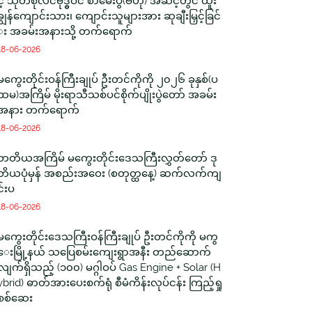
င့် သုတစုံလင်ဗုဒ္ဓဝင် စာမေးပွဲ(ဗဟို) အဆင့်တွင် ထူး
ချွန်ကျောင်းသား၊ ကျောင်းသူများအား ဆုချီးမြှင့်ခြင်
း အခမ်းအနားသို့ တက်ရောက်
18-06-2026
မကွေးတိုင်းဝန်ကြီးချုပ် ဦးတင်ကိုကို ၂၀၂၆ ခုနှစ်(ပ
ထမ)အကြိမ် မိုးရာသီသစ်ပင်စိုက်ပျိုးပွဲတော် အခမ်း
အနား တက်ရောက်
18-06-2026
တတိယအကြိမ် မကွေးတိုင်းဒေသကြီးလွှတ်တော် ဒု
တိယပုံမှန် အစည်းအဝေး (စတုတ္ထနေ့) ဆက်လက်ကျ
င်းပ
18-06-2026
မကွေးတိုင်းဒေသကြီးဝန်ကြီးချုပ် ဦးတင်ကိုကို မကွ
ေးမြို့နယ် သပြေစမ်းကျေးရွာအနီး တည်ဆောက်
လျက်ရှိသည့် (၁၀၀) မဂ္ဂါဝပ် Gas Engine + Solar (H
ybrid) ဓာတ်အားပေးစက်ရုံ စီမံကိန်းလုပ်ငန်း ကြည့်ရှု
စစ်ဆေး