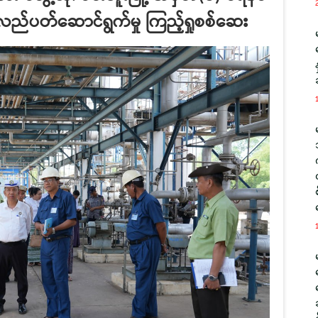
 လည်ပတ်ဆောင်ရွက်မှု ကြည့်ရှုစစ်ဆေး