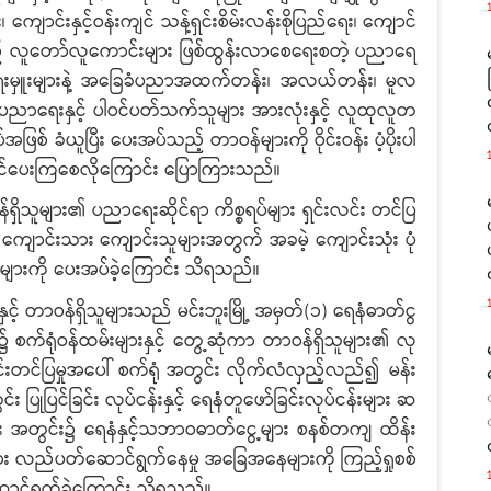
 ကျောင်းနှင့်ဝန်းကျင် သန့်ရှင်းစိမ်းလန်းစိုပြည်ရေး၊ ကျောင်
် လူတော်လူကောင်းများ ဖြစ်ထွန်းလာစေရေးစတဲ့ ပညာရေ
ပညာရေးမှူးများနဲ့ အခြေခံပညာအထက်တန်း၊ အလယ်တန်း၊ မူလ
ပညာရေးနှင့် ပါဝင်ပတ်သက်သူများ အားလုံးနှင့် လူထုလူတ
် ခံယူပြီး ပေးအပ်သည့် တာဝန်များကို ဝိုင်းဝန်း ပံ့ပိုးပါ
င်ပေးကြစေလိုကြောင်း ပြောကြားသည်။
၏ ပညာရေးဆိုင်ရာ ကိစ္စရပ်များ ရှင်းလင်း တင်ပြ
 ကျောင်းသား ကျောင်းသူများအတွက် အခမဲ့ ကျောင်းသုံး ပုံ
စုံများကို ပေးအပ်ခဲ့ကြောင်း သိရသည်။
ာဝန်ရှိသူများသည် မင်းဘူးမြို့ အမှတ်(၁) ရေနံဓာတ်ငွ
 စက်ရုံဝန်ထမ်းများနှင့် တွေ့ဆုံကာ တာဝန်ရှိသူများ၏ လု
င်းတင်ပြမှုအပေါ် စက်ရုံ အတွင်း လိုက်လံလှည့်လည်၍
မန်း
 ပြုပြင်ခြင်း လုပ်ငန်းနှင့် ရေနံတူဖော်ခြင်းလုပ်ငန်းများ ဆ
်း အတွင်း၌ ရေနံနှင့်သဘာဝဓာတ်ငွေ့များ စနစ်တကျ ထိန်း
န်းများ လည်ပတ်ဆောင်ရွက်နေမှု အခြေအနေများကို ကြည့်ရှုစစ်
ာင်ရွက်ခဲ့ကြောင်း သိရသည်။