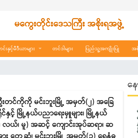
မကွေးတိုင်းဒေသကြီး အစိုးရအဖွဲ့
်းနှင့်မီဒီယာများ
တင်ဒါများ
ပြည်သူ့အကျိုးပြု
အစိ
နေ
ဦးတင်ကိုကို မင်းဘူးမြို့ အမှတ်(၂) အခြေ
င့် မြို့နယ်ပညာရေးမှူများ၊ မြို့နယ်
၊ လယ်၊ မူ) အဆင့် ကျောင်းအုပ်ဆရာ၊ ဆ
း တွေ့ဆုံ၊ မင်းဘူးမြို့ အမှတ်(၁) ရေနံဓ