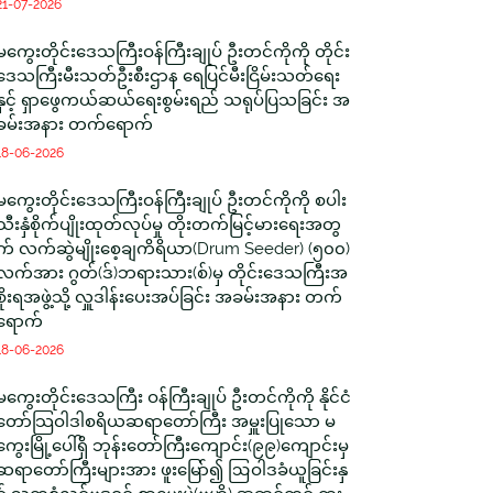
21-07-2026
မကွေးတိုင်းဒေသကြီးဝန်ကြီးချုပ် ဦးတင်ကိုကို တိုင်း
ဒေသကြီးမီးသတ်ဦးစီးဌာန ရေပြင်မီးငြိမ်းသတ်ရေး
နှင့် ရှာဖွေကယ်ဆယ်ရေးစွမ်းရည် သရုပ်ပြသခြင်း အ
ခမ်းအနား တက်ရောက်
18-06-2026
မကွေးတိုင်းဒေသကြီးဝန်ကြီးချုပ် ဦးတင်ကိုကို စပါး
သီးနှံစိုက်ပျိုးထုတ်လုပ်မှု တိုးတက်မြင့်မားရေးအတွ
က် လက်ဆွဲမျိုးစေ့ချကိရိယာ(Drum Seeder) (၅၀၀)
လက်အား ဂွတ်(ဒ်)ဘရားသား(စ်)မှ တိုင်းဒေသကြီးအ
စိုးရအဖွဲ့သို့ လှူဒါန်းပေးအပ်ခြင်း အခမ်းအနား တက်
ရောက်
18-06-2026
မကွေးတိုင်းဒေသကြီး ဝန်ကြီးချုပ် ဦးတင်ကိုကို နိုင်ငံ
တော်သြဝါဒါစရိယဆရာတော်ကြီး အမှူးပြုသော မ
ကွေးမြို့ပေါ်ရှိ ဘုန်းတော်ကြီးကျောင်း(၉၉)ကျောင်းမှ
ဆရာတော်ကြီးများအား ဖူးမြော်၍ ဩဝါဒခံယူခြင်းနှ