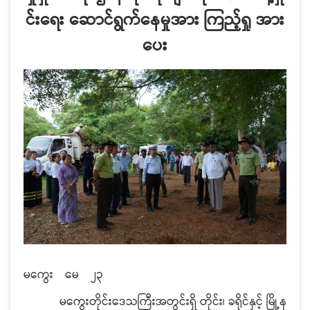
င်းရေး ဆောင်ရွက်နေမှုအား ကြည့်ရှု အား
ပေး
မကွေး
မေ
၂၃
မကွေးတိုင်းဒေသကြီးအတွင်းရှိ တိုင်း၊ ခရိုင်နှင့် မြို့န