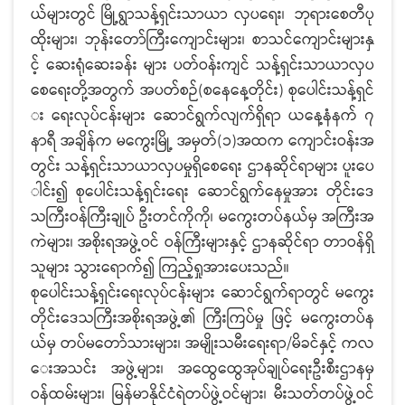
ယ်များတွင် မြို့ရွာသန့်ရှင်းသာယာ လှပရေး၊
ဘုရားစေတီပု
ထိုးများ၊ ဘုန်းတော်ကြီးကျောင်းများ၊ စာသင်ကျောင်းများနှ
င့် ဆေးရုံဆေးခန်း များ ပတ်ဝန်းကျင် သန့်ရှင်းသာယာလှပ
စေရေးတို့အတွက် အပတ်စဉ်(စနေနေ့တိုင်း) စုပေါင်းသန့်ရှင်
း ရေးလုပ်ငန်းများ ဆောင်ရွက်လျက်ရှိရာ ယနေ့နံနက် ၇
နာရီ အချိန်က မကွေးမြို့ အမှတ်(၁)အထက ကျောင်းဝန်းအ
တွင်း သန့်ရှင်းသာယာလှပမှုရှိစေရေး ဌာနဆိုင်ရာများ ပူးပေ
ါင်း၍ စုပေါင်းသန့်ရှင်းရေး ဆောင်ရွက်နေမှုအား တိုင်းဒေ
သကြီးဝန်ကြီးချုပ် ဦးတင်ကိုကို၊ မကွေးတပ်နယ်မှ အကြီးအ
ကဲများ၊ အစိုးရအဖွဲ့ဝင် ဝန်ကြီးများနှင့် ဌာနဆိုင်ရာ တာဝန်ရှိ
သူများ သွားရောက်၍ ကြည့်ရှုအားပေးသည်။
စုပေါင်းသန့်ရှင်းရေးလုပ်ငန်းများ ဆောင်ရွက်ရာတွင် မကွေး
တိုင်းဒေသကြီးအစိုးရအဖွဲ့၏ ကြီးကြပ်မှု ဖြင့် မကွေးတပ်န
ယ်မှ တပ်မတော်သားများ၊ အမျိုးသမီးရေးရာ/မိခင်နှင့် ကလ
ေးအသင်း အဖွဲ့များ၊ အထွေထွေအုပ်ချုပ်ရေးဦးစီးဌာနမှ
ဝန်ထမ်းများ၊ မြန်မာနိုင်ငံရဲတပ်ဖွဲ့ဝင်များ၊ မီးသတ်တပ်ဖွဲ့ဝင်