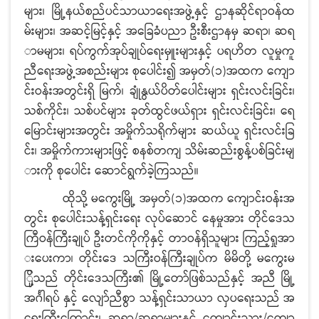
များ၊ မြို့နယ်စည်ပင်သာယာရေးအဖွဲ့နှင့် ဌာနဆိုင်ရာဝန်ထ
မ်းများ၊ အဆင့်မြင့်နှင့် အခြေခံပညာ ဦးစီးဌာနမှ ဆရာ၊ ဆရ
ာမများ၊ ရပ်ကွက်အုပ်ချုပ်ရေးမှူးများနှင့် ပရဟိတ လူမှုကူ
ညီရေးအဖွဲ့အစည်းများ စုပေါင်း၍ အမှတ်(၁)အထက ကျော
င်းဝန်းအတွင်းရှိ မြက်၊ ချုံနွယ်ပိတ်ပေါင်းများ ရှင်းလင်းခြင်း၊
သစ်ကိုင်း၊ သစ်ပင်များ ခုတ်ထွင်ဖယ်ရှား ရှင်းလင်းခြင်း၊ ရေ
မြောင်းများအတွင်း အမှိုက်သရိုက်များ ဆယ်ယူ ရှင်းလင်းခြ
င်း၊ အမှိုက်ကားများဖြင့် စနစ်တကျ သိမ်းဆည်းစွန့်ပစ်ခြင်းမျ
ားကို စုပေါင်း ဆောင်ရွက်ခဲ့ကြသည်။
ထိုသို့ မကွေးမြို့ အမှတ်(၁)အထက ကျောင်းဝန်းအ
တွင်း စုပေါင်းသန့်ရှင်းရေး လုပ်ဆောင် နေမှုအား တိုင်ဒေသ
ကြီဝန်ကြီးချုပ် ဦးတင်ကိုကိုနှင့် တာဝန်ရှိသူများ ကြည့်ရှုအာ
းပေးကာ၊ တိုင်းဒေ သကြီးဝန်ကြီးချုပ်က မိမိတို့ မကွေးမ
ြို့သည် တိုင်းဒေသကြီး၏ မြို့တော်ဖြစ်သည်နှင့် အညီ မြို့
အင်္ဂါရပ် နှင့် လျော်ညီစွာ သန့်ရှင်းသာယာ လှပရေးသည် အ
ရေးကြီးကြောင်း၊ ဆရာ/ဆရာများနှင့် ကျောင်းသား/ကျော