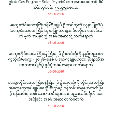
ဂ္ဂါဝပ် Gas Engine + Solar (Hybrid) ဓာတ်အားပေးစက်ရုံ စီမံ
ကိန်းလုပ်ငန်း ကြည့်ရှုစစ်ဆေး
18-06-2026
မကွေးတိုင်းဒေသကြီးဝန်ကြီးချုပ် ဦးတင်ကိုကို သူနာပြုသိပ္ပံ
(မကွေး)ဒသမအကြိမ် သူနာပြု-သားဖွား ဒီပလိုမာ အောင်လ
က် မှတ် အပ်နှင်းပွဲ အခမ်းအနားသို့ တက်ရောက်
18-06-2026
မကွေးတိုင်းဒေသကြီးဝန်ကြီးချုပ် ဦးတင်ကိုကို နည်းပညာတ
က္ကသိုလ်(မကွေး) ၂၀၂၆-ခုနှစ် ပါမောက္ခချုပ်ဖလား မိုးရာသီအ
ားကစားပြိုင်ပွဲ ဖွင့်ပွဲအခမ်းအနား တက်ရောက်
18-06-2026
မကွေးတိုင်းဒေသကြီးဝန်ကြီချုပ် ဦးတင်ကိုကို တိုင်းဒေသကြီး
အထွေထွေအုပ်ချုပ်ရေးဦးစီးဌာန၌ ဝန်ထမ်းဆန္ဒဖော်ထုတ်ပွဲနှ
င့် ဝန်ထမ်းများ၏ သား/သမီးများအား ပညာသင်စရိတ် ပေး
အပ်ခြင်း အခမ်းအနား တက်ရောက်
15-06-2026