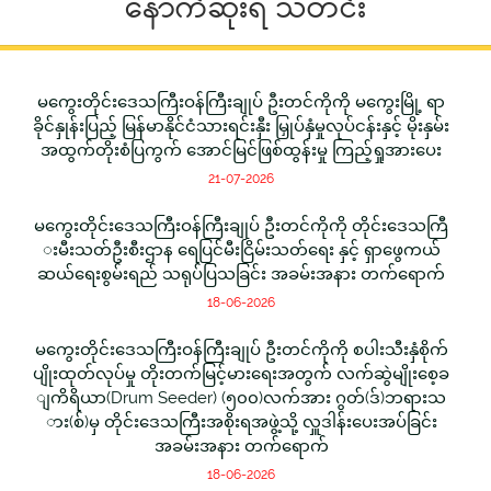
နောက်ဆုံးရ သတင်း
မကွေးတိုင်းဒေသကြီးဝန်ကြီးချုပ် ဦးတင်ကိုကို မကွေးမြို့ ရာ
ခိုင်နှုန်းပြည့် မြန်မာနိုင်ငံသားရင်းနှီး မြှုပ်နှံမှုလုပ်ငန်းနှင့် မိုးနှမ်း
အထွက်တိုးစံပြကွက် အောင်မြင်ဖြစ်ထွန်းမှု ကြည့်ရှုအားပေး
21-07-2026
မကွေးတိုင်းဒေသကြီးဝန်ကြီးချုပ် ဦးတင်ကိုကို တိုင်းဒေသကြီ
းမီးသတ်ဦးစီးဌာန ရေပြင်မီးငြိမ်းသတ်ရေး နှင့် ရှာဖွေကယ်
ဆယ်ရေးစွမ်းရည် သရုပ်ပြသခြင်း အခမ်းအနား တက်ရောက်
18-06-2026
မကွေးတိုင်းဒေသကြီးဝန်ကြီးချုပ် ဦးတင်ကိုကို စပါးသီးနှံစိုက်
ပျိုးထုတ်လုပ်မှု တိုးတက်မြင့်မားရေးအတွက် လက်ဆွဲမျိုးစေ့ခ
ျကိရိယာ(Drum Seeder) (၅၀၀)လက်အား ဂွတ်(ဒ်)ဘရားသ
ား(စ်)မှ တိုင်းဒေသကြီးအစိုးရအဖွဲ့သို့ လှူဒါန်းပေးအပ်ခြင်း
အခမ်းအနား တက်ရောက်
18-06-2026