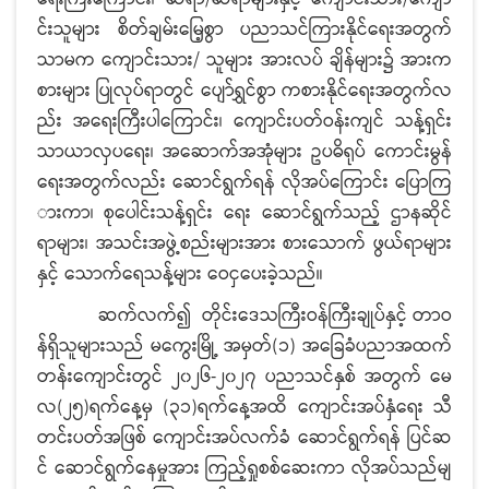
င်းသူများ စိတ်ချမ်းမြေ့စွာ ပညာသင်ကြားနိုင်ရေးအတွက်
သာမက ကျောင်းသား/ သူများ အားလပ် ချိန်များ၌ အားက
စားများ ပြုလုပ်ရာတွင် ပျော်ရွှင်စွာ ကစားနိုင်ရေးအတွက်လ
ည်း အရေးကြီးပါကြောင်း၊ ကျောင်းပတ်ဝန်းကျင် သန့်ရှင်း
သာယာလှပရေး၊ အဆောက်အအုံများ ဥပဓိရုပ် ကောင်းမွန်
ရေးအတွက်လည်း ဆောင်ရွက်ရန် လိုအပ်ကြောင်း ပြောကြ
ားကာ၊ စုပေါင်းသန့်ရှင်း ရေး ဆောင်ရွက်သည့် ဌာနဆိုင်
ရာများ၊ အသင်းအဖွဲ့စည်းများအား စားသောက် ဖွယ်ရာများ
နှင့် သောက်ရေသန့်များ ဝေငှပေးခဲ့သည်။
ဆက်လက်၍
တိုင်းဒေသကြီးဝန်ကြီးချုပ်နှင့် တာဝ
န်ရှိသူများသည် မကွေးမြို့ အမှတ်(၁) အခြေခံပညာအထက်
တန်းကျောင်းတွင် ၂၀၂၆-၂၀၂၇ ပညာသင်နှစ် အတွက် မေ
လ(၂၅)ရက်နေ့မှ (၃၁)ရက်နေ့အထိ ကျောင်းအပ်နှံရေး သီ
တင်းပတ်အဖြစ် ကျောင်းအပ်လက်ခံ ဆောင်ရွက်ရန် ပြင်ဆ
င် ဆောင်ရွက်နေမှုအား ကြည့်ရှုစစ်ဆေးကာ လိုအပ်သည်မျ