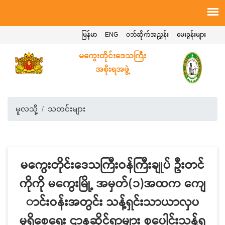
မြန်မာ
ENG
ဝဘ်ဆိုက်အညွှန်း
မေးခွန်းများ
မကွေးတိုင်းဒေသကြီး
အစိုးရအဖွဲ့
မူလသို့
သတင်းများ
မကွေးတိုင်းဒေသကြီးဝန်ကြီးချုပ် ဦးတင်
ကိုကို မကွေးမြို့ အမှတ်(၁)အထက ကျေ
ာင်းဝန်းအတွင်း သန့်ရှင်းသာယာလှပ
မှုရှိစေရေး ဌာနဆိုင်ရာများ စုပေါင်းသန့်ရှ