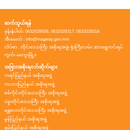
ဆက်သွယ်ရန်
ဖုန်းနံပါတ်: 0632028656, 0632028317, 0632028316
အီးမေးလ် : info@magway.gov.mm
လိပ်စာ : တိုင်းဒေသကြီး အစိုးရအဖွဲ့၊ ရုံးကြီးလမ်း၊ ဆားရွှေကင်းရပ်
ကွက်၊ မကွေးမြို့။
အခြားအစိုးရဝဘ်ဆိုက်များ
ကရင်ပြည်နယ် အစိုးရအဖွဲ့
ကယားပြည်နယ် အစိုးရအဖွဲ့
စစ်ကိုင်းတိုင်းဒေသကြီး အစိုးရအဖွဲ့
ပဲခူးတိုင်းဒေသကြီး အစိုးရအဖွဲ့
မန္တလေးတိုင်းဒေသကြီး အစိုးရအဖွဲ့
မွန်ပြည်နယ် အစိုးရအဖွဲ့
ရှမ်းပြည်နယ် အစိုးရအဖွဲ့