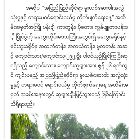
အဆိုပါ “အပြည်ပြည်ဆိုင်ရာ မူးယစ်ဆေးဝါးအလွဲ
သုံးမှုနှင့် တရားမဝင်ရောင်းဝယ်မှု တိုက်ဖျက်ရေးနေ့” အထိ
မ်းအမှတ်အကြို ပန်းချီ၊ ကာတွန်း၊ ပိုစတာ၊ ကွန်ပျူတာပန်းခ
ျီ ပြိုင်ပွဲကို မကွေးတိုင်းဒေသကြီးအတွင်းရှိ မကွေးခရိုင်နှင့်
မင်းဘူးခရိုင်မှ အထက်တန်း၊ အလယ်တန်း၊ မူလတန်း အဆ
င့် ကျောင်းသား/ကျောင်းသူ(၂၉၂)ဦး ပါဝင်ယှဉ်ပြိုင်ကြပြီးဆု
ရရှိသည့် ကျောင်းသား၊
ကျောင်းသူများအား ဇွန် ၂၆ ရက်တွ
င် ကျင်းပမည့် အပြည်ပြည်ဆိုင်ရာ မူးယစ်ဆေးဝါး အလွဲသုံး
မှုနှင့် တရားမဝင် ရောင်းဝယ်မှု တိုက်ဖျက်ရေးနေ့ အထိမ်းအ
မှတ် အခမ်းအနားတွင် ဆုများချီးမြှင့်သွားမည် ဖြစ်ကြောင်း
သိရှိရသည်။