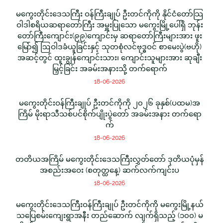
မကွေးတိုင်းဒေသကြီး ဝန်ကြီးချုပ် ဦးတင်ကိုကို နိုင်ငံတော်သြ
ဝါဒါစရိယဆရာတော်ကြီး အမှူးပြုသော မကွေးမြို့ပေါ်ရှိ ဘုန်း
တော်ကြီးကျောင်း(၉၉)ကျောင်းမှ ဆရာတော်ကြီးများအား ဖူး
မြော်၍ ဩဝါဒခံယူခြင်းနှင့် သုတစုံလင်ဗုဒ္ဓဝင် စာမေးပွဲ(ဗဟို)
အဆင့်တွင် ထူးချွန်ကျောင်းသား၊ ကျောင်းသူများအား ဆုချီး
မြှင့်ခြင်း အခမ်းအနားသို့ တက်ရောက်
18-06-2026
မကွေးတိုင်းဝန်ကြီးချုပ် ဦးတင်ကိုကို ၂၀၂၆ ခုနှစ်(ပထမ)အ
ကြိမ် မိုးရာသီသစ်ပင်စိုက်ပျိုးပွဲတော် အခမ်းအနား တက်ရော
က်
18-06-2026
တတိယအကြိမ် မကွေးတိုင်းဒေသကြီးလွှတ်တော် ဒုတိယပုံမှန်
အစည်းအဝေး (စတုတ္ထနေ့) ဆက်လက်ကျင်းပ
18-06-2026
မကွေးတိုင်းဒေသကြီးဝန်ကြီးချုပ် ဦးတင်ကိုကို မကွေးမြို့နယ်
သပြေစမ်းကျေးရွာအနီး တည်ဆောက် လျက်ရှိသည့် (၁၀၀) မ