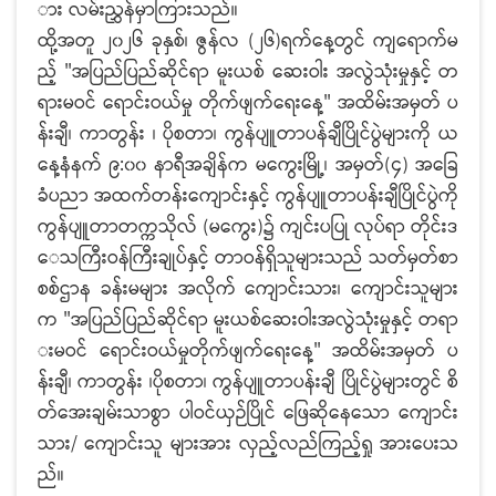
ား လမ်းညွှန်မှာကြားသည်။
ထို့အတူ ၂၀၂၆ ခုနှစ်၊ ဇွန်လ (၂၆)ရက်နေ့တွင် ကျရောက်မ
ည့် "အပြည်ပြည်ဆိုင်ရာ မူးယစ် ဆေးဝါး အလွဲသုံးမှုနှင့် တ
ရားမဝင် ရောင်းဝယ်မှု တိုက်ဖျက်ရေးနေ့" အထိမ်းအမှတ် ပ
န်းချီ၊ ကာတွန်း ၊ ပိုစတာ၊ ကွန်ပျူတာပန်ချီပြိုင်ပွဲများကို ယ
နေ့နံနက် ၉:၀၀ နာရီအချိန်က မကွေးမြို့၊ အမှတ်(၄) အခြေ
ခံပညာ အထက်တန်းကျောင်းနှင့် ကွန်ပျူတာပန်းချီပြိုင်ပွဲကို
ကွန်ပျူတာတက္ကသိုလ် (မကွေး)၌ ကျင်းပပြု လုပ်ရာ တိုင်းဒ
ေသကြီးဝန်ကြီးချုပ်နှင့် တာဝန်ရှိသူများသည် သတ်မှတ်စာ
စစ်ဌာန ခန်းမများ အလိုက် ကျောင်းသား၊ ကျောင်းသူများ
က "အပြည်ပြည်ဆိုင်ရာ မူးယစ်ဆေးဝါးအလွဲသုံးမှုနှင့် တရာ
းမဝင် ရောင်းဝယ်မှုတိုက်ဖျက်ရေးနေ့" အထိမ်းအမှတ် ပ
န်းချီ၊ ကာတွန်း ၊ပိုစတာ၊ ကွန်ပျူတာပန်းချီ ပြိုင်ပွဲများတွင် စိ
တ်အေးချမ်းသာစွာ ပါဝင်ယှဉ်ပြိုင် ဖြေဆိုနေသော ကျောင်း
သား/ ကျောင်းသူ များအား လှည့်လည်ကြည့်ရှု အားပေးသ
ည်။