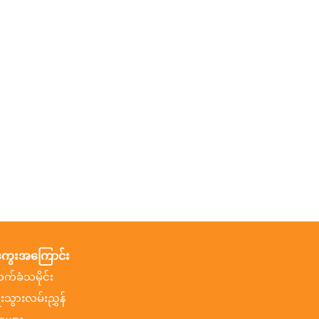
ွေးအကြောင်း
ာက်ခံသမိုင်း
ီးသွားလမ်းညွှန်