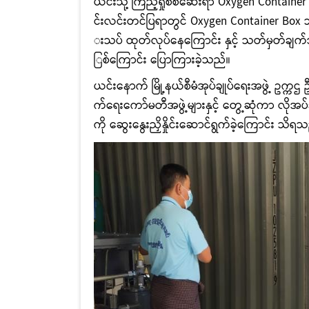
ယင်းသို့ ကြည့်ရှုစစ်ဆေးရာ
Oxygen Container
င်းလင်းတင်ပြရာတွင် Oxygen Container Box သည် ၁
းသပ် ထုတ်လုပ်နေကြောင်း နှင့် သတ်မှတ်ချက
ြစ်ကြောင်း ပြောကြားခဲ့သည်။
ယင်းနောက် မြို့နယ်စီမံအုပ်ချုပ်ရေးအဖွဲ့ ဥက
က်ရေးကော်မတီအဖွဲ့များနှင့် တွေ့ဆုံကာ လို
ကို ဆွေးနွေးညှိနှိုင်းဆောင်ရွက်ခဲ့ကြောင်း သိရ