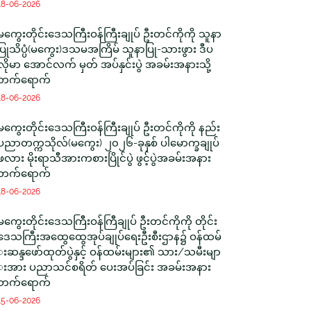
18-06-2026
မကွေးတိုင်းဒေသကြီးဝန်ကြီးချုပ် ဦးတင်ကိုကို သူနာ
ပြုသိပ္ပံ(မကွေး)ဒသမအကြိမ် သူနာပြု-သားဖွား ဒီပ
လိုမာ အောင်လက် မှတ် အပ်နှင်းပွဲ အခမ်းအနားသို့
တက်ရောက်
18-06-2026
မကွေးတိုင်းဒေသကြီးဝန်ကြီးချုပ် ဦးတင်ကိုကို နည်း
ပညာတက္ကသိုလ်(မကွေး) ၂၀၂၆-ခုနှစ် ပါမောက္ခချုပ်
ဖလား မိုးရာသီအားကစားပြိုင်ပွဲ ဖွင့်ပွဲအခမ်းအနား
တက်ရောက်
18-06-2026
မကွေးတိုင်းဒေသကြီးဝန်ကြီချုပ် ဦးတင်ကိုကို တိုင်း
ဒေသကြီးအထွေထွေအုပ်ချုပ်ရေးဦးစီးဌာန၌ ဝန်ထမ်
းဆန္ဒဖော်ထုတ်ပွဲနှင့် ဝန်ထမ်းများ၏ သား/သမီးမျာ
းအား ပညာသင်စရိတ် ပေးအပ်ခြင်း အခမ်းအနား
တက်ရောက်
15-06-2026