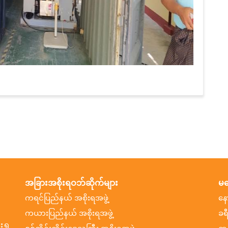
အခြားအစိုးရဝဘ်ဆိုက်များ
မက
ကရင်ပြည်နယ် အစိုးရအဖွဲ့
နေ
ကယားပြည်နယ် အစိုးရအဖွဲ့
ခရ
ရွှ