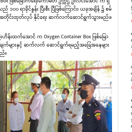
 Box ဖြစ်မြောက်ရေးကော်မတီ ဥက္ကဌ ဦးလင်းအောင် က ရှ
၀၀ ရာခိုင်နှုန်း ပြီးစီး ပြီဖြစ်ကြောင်း၊ ယခုအချိန် ၌ စမ်
်အတိုင်းထုတ်လုပ် နိုင်ရေး ဆက်လက်ဆောင်ရွက်သွားမည်ဖ
္ကဌ ဦးဟိန်းထက်အောင် က
Oxygen Container Box ဖြစ်မြော
အပ်ချက်များနှင့် ဆက်လက် ဆောင်ရွက်ရမည့်အခြေအနေများ
သည်။