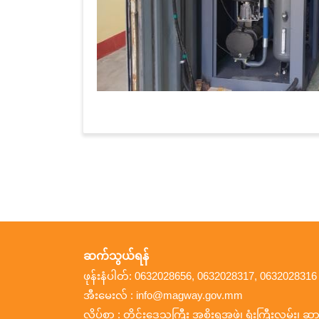
ဆက်သွယ်ရန်
ဖုန်းနံပါတ်: 0632028656, 0632028317, 0632028316
အီးမေးလ် : info@magway.gov.mm
လိပ်စာ : တိုင်းဒေသကြီး အစိုးရအဖွဲ့၊ ရုံးကြီးလမ်း၊ ဆား