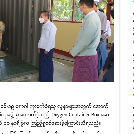
 ကိုဗစ်-၁၉ ရောဂါ ကူးစက်ခံရသူ လူနာများအတွက် အောက်
ိုးရအဖွဲ့ မှ ထောက်ပံ့သည့်
Oxygen Container Box ဆော
က် ၁၀ နာရီ ခွဲက ကြည့်ရှုစစ်ဆေးခဲ့ကြောင်းသိရသည်။