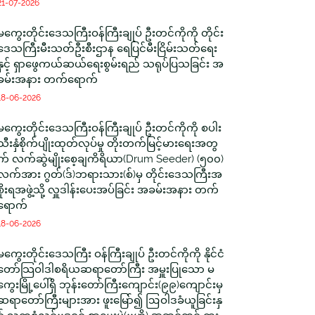
21-07-2026
မကွေးတိုင်းဒေသကြီးဝန်ကြီးချုပ် ဦးတင်ကိုကို တိုင်း
ဒေသကြီးမီးသတ်ဦးစီးဌာန ရေပြင်မီးငြိမ်းသတ်ရေး
နှင့် ရှာဖွေကယ်ဆယ်ရေးစွမ်းရည် သရုပ်ပြသခြင်း အ
ခမ်းအနား တက်ရောက်
18-06-2026
မကွေးတိုင်းဒေသကြီးဝန်ကြီးချုပ် ဦးတင်ကိုကို စပါး
သီးနှံစိုက်ပျိုးထုတ်လုပ်မှု တိုးတက်မြင့်မားရေးအတွ
က် လက်ဆွဲမျိုးစေ့ချကိရိယာ(Drum Seeder) (၅၀၀)
လက်အား ဂွတ်(ဒ်)ဘရားသား(စ်)မှ တိုင်းဒေသကြီးအ
စိုးရအဖွဲ့သို့ လှူဒါန်းပေးအပ်ခြင်း အခမ်းအနား တက်
ရောက်
18-06-2026
မကွေးတိုင်းဒေသကြီး ဝန်ကြီးချုပ် ဦးတင်ကိုကို နိုင်ငံ
တော်သြဝါဒါစရိယဆရာတော်ကြီး အမှူးပြုသော မ
ကွေးမြို့ပေါ်ရှိ ဘုန်းတော်ကြီးကျောင်း(၉၉)ကျောင်းမှ
ဆရာတော်ကြီးများအား ဖူးမြော်၍ ဩဝါဒခံယူခြင်းနှ