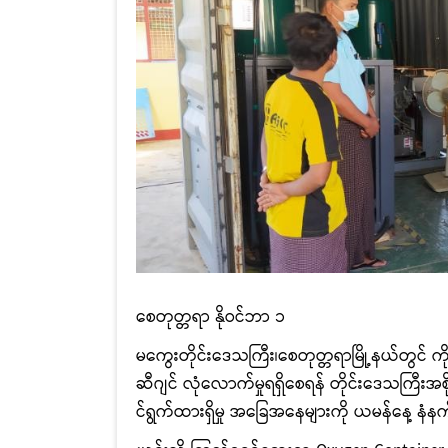
စေတုတ္တရာ နိုဝင်ဘာ ၁
မကွေးတိုင်းဒေသကြီး၊စေတုတ္တရာမြို့နယ်တွင်
ဆီဂျင် လုံလောက်မှုရရှိစေရန် တိုင်းဒေသကြီးအစ
င်ရွက်ထားရှိမှု အခြေအနေများကို ယမန်နေ့ နံန