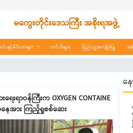
မကွေးတိုင်းဒေသကြီး အစိုးရအဖွဲ့
်းနှင့်မီဒီယာများ
တင်ဒါများ
ပြည်သူ့အကျိုးပြု
အစိ
နေ
်းသားရေးရာဝန်ကြီးက OXYGEN CONTAINE
နေအား ကြည့်ရှုစစ်ဆေး