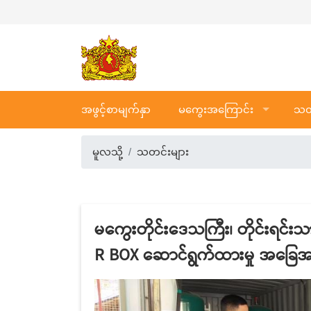
အဖွင့်စာမျက်နှာ
မကွေးအကြောင်း
သတင
မူလသို့
သတင်းများ
မကွေးတိုင်းဒေသကြီး၊ တိုင်းရင
R BOX ဆောင်ရွက်ထားမှု အခြေအ