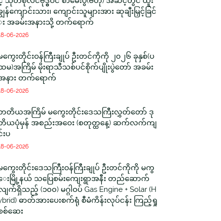
င့် သုတစုံလင်ဗုဒ္ဓဝင် စာမေးပွဲ(ဗဟို) အဆင့်တွင် ထူး
ချွန်ကျောင်းသား၊ ကျောင်းသူများအား ဆုချီးမြှင့်ခြင်
း အခမ်းအနားသို့ တက်ရောက်
18-06-2026
မကွေးတိုင်းဝန်ကြီးချုပ် ဦးတင်ကိုကို ၂၀၂၆ ခုနှစ်(ပ
ထမ)အကြိမ် မိုးရာသီသစ်ပင်စိုက်ပျိုးပွဲတော် အခမ်း
အနား တက်ရောက်
18-06-2026
တတိယအကြိမ် မကွေးတိုင်းဒေသကြီးလွှတ်တော် ဒု
တိယပုံမှန် အစည်းအဝေး (စတုတ္ထနေ့) ဆက်လက်ကျ
င်းပ
18-06-2026
မကွေးတိုင်းဒေသကြီးဝန်ကြီးချုပ် ဦးတင်ကိုကို မကွ
ေးမြို့နယ် သပြေစမ်းကျေးရွာအနီး တည်ဆောက်
လျက်ရှိသည့် (၁၀၀) မဂ္ဂါဝပ် Gas Engine + Solar (H
ybrid) ဓာတ်အားပေးစက်ရုံ စီမံကိန်းလုပ်ငန်း ကြည့်ရှု
စစ်ဆေး