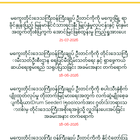
မကွေးတိုင်းဒေသကြီးဝန်ကြီးချုပ် ဦးတင်ကိုကို မကွေးမြို့ ရာ
ခိုင်နှုန်းပြည့် မြန်မာနိုင်ငံသားရင်းနှီး မြှုပ်နှံမှုလုပ်ငန်းနှင့် မိုးနှမ်း
အထွက်တိုးစံပြကွက် အောင်မြင်ဖြစ်ထွန်းမှု ကြည့်ရှုအားပေး
21-07-2026
မကွေးတိုင်းဒေသကြီးဝန်ကြီးချုပ် ဦးတင်ကိုကို တိုင်းဒေသကြီ
းမီးသတ်ဦးစီးဌာန ရေပြင်မီးငြိမ်းသတ်ရေး နှင့် ရှာဖွေကယ်
ဆယ်ရေးစွမ်းရည် သရုပ်ပြသခြင်း အခမ်းအနား တက်ရောက်
18-06-2026
မကွေးတိုင်းဒေသကြီးဝန်ကြီးချုပ် ဦးတင်ကိုကို စပါးသီးနှံစိုက်
ပျိုးထုတ်လုပ်မှု တိုးတက်မြင့်မားရေးအတွက် လက်ဆွဲမျိုးစေ့ခ
ျကိရိယာ(Drum Seeder) (၅၀၀)လက်အား ဂွတ်(ဒ်)ဘရားသ
ား(စ်)မှ တိုင်းဒေသကြီးအစိုးရအဖွဲ့သို့ လှူဒါန်းပေးအပ်ခြင်း
အခမ်းအနား တက်ရောက်
18-06-2026
မကွေးတိုင်းဒေသကြီး ဝန်ကြီးချုပ် ဦးတင်ကိုကို နိုင်ငံတော်သြ