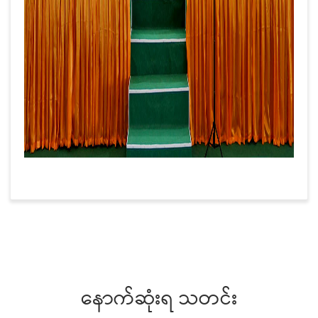
နောက်ဆုံးရ သတင်း