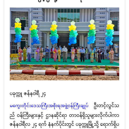
ပခုက္ကူ ဇန်နဝါရီ ၂၄
ဦးတင့်လွင်သ
မကွေးတိုင်းဒေသကြီးအစိုးရအဖွဲ့ဝန်ကြီးချုပ်
ည် ဝန်ကြီးများနှင့် ဌာနဆိုင်ရာ တာဝန်ရှိသူများလိုက်ပါကာ
ဇန်နဝါရီလ ၂၄ ရက် နံနက်ပိုင်းတွင် ပခုက္ကူမြို့သို့ ရောက်ရှိပ