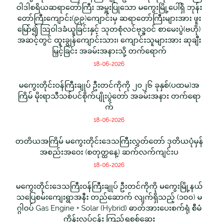
ဝါဒါစရိယဆရာတော်ကြီး အမှူးပြုသော မကွေးမြို့ပေါ်ရှိ ဘုန်း
တော်ကြီးကျောင်း(၉၉)ကျောင်းမှ ဆရာတော်ကြီးများအား ဖူး
မြော်၍ ဩဝါဒခံယူခြင်းနှင့် သုတစုံလင်ဗုဒ္ဓဝင် စာမေးပွဲ(ဗဟို)
အဆင့်တွင် ထူးချွန်ကျောင်းသား၊ ကျောင်းသူများအား ဆုချီး
မြှင့်ခြင်း အခမ်းအနားသို့ တက်ရောက်
18-06-2026
မကွေးတိုင်းဝန်ကြီးချုပ် ဦးတင်ကိုကို ၂၀၂၆ ခုနှစ်(ပထမ)အ
ကြိမ် မိုးရာသီသစ်ပင်စိုက်ပျိုးပွဲတော် အခမ်းအနား တက်ရော
က်
18-06-2026
တတိယအကြိမ် မကွေးတိုင်းဒေသကြီးလွှတ်တော် ဒုတိယပုံမှန်
အစည်းအဝေး (စတုတ္ထနေ့) ဆက်လက်ကျင်းပ
18-06-2026
မကွေးတိုင်းဒေသကြီးဝန်ကြီးချုပ် ဦးတင်ကိုကို မကွေးမြို့နယ်
သပြေစမ်းကျေးရွာအနီး တည်ဆောက် လျက်ရှိသည့် (၁၀၀) မ
ဂ္ဂါဝပ် Gas Engine + Solar (Hybrid) ဓာတ်အားပေးစက်ရုံ စီမံ
ကိန်းလုပ်ငန်း ကြည့်ရှုစစ်ဆေး