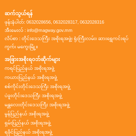
ဆက်သွယ်ရန်
ဖုန်းနံပါတ်: 0632028656, 0632028317, 0632028316
အီးမေးလ် : info@magway.gov.mm
လိပ်စာ : တိုင်းဒေသကြီး အစိုးရအဖွဲ့၊ ရုံးကြီးလမ်း၊ ဆားရွှေကင်းရပ်
ကွက်၊ မကွေးမြို့။
အခြားအစိုးရဝဘ်ဆိုက်များ
ကရင်ပြည်နယ် အစိုးရအဖွဲ့
ကယားပြည်နယ် အစိုးရအဖွဲ့
စစ်ကိုင်းတိုင်းဒေသကြီး အစိုးရအဖွဲ့
ပဲခူးတိုင်းဒေသကြီး အစိုးရအဖွဲ့
မန္တလေးတိုင်းဒေသကြီး အစိုးရအဖွဲ့
မွန်ပြည်နယ် အစိုးရအဖွဲ့
ရှမ်းပြည်နယ် အစိုးရအဖွဲ့
ရခိုင်ပြည်နယ် အစိုးရအဖွဲ့