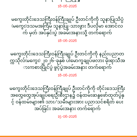
18-06-2026
မကွေးတိုင်းဒေသကြီးဝန်ကြီးချုပ် ဦးတင်ကိုကို သူနာပြုသိပ္ပံ
(မကွေး)ဒသမအကြိမ် သူနာပြု-သားဖွား ဒီပလိုမာ အောင်လ
က် မှတ် အပ်နှင်းပွဲ အခမ်းအနားသို့ တက်ရောက်
18-06-2026
မကွေးတိုင်းဒေသကြီးဝန်ကြီးချုပ် ဦးတင်ကိုကို နည်းပညာတ
က္ကသိုလ်(မကွေး) ၂၀၂၆-ခုနှစ် ပါမောက္ခချုပ်ဖလား မိုးရာသီအ
ားကစားပြိုင်ပွဲ ဖွင့်ပွဲအခမ်းအနား တက်ရောက်
18-06-2026
မကွေးတိုင်းဒေသကြီးဝန်ကြီချုပ် ဦးတင်ကိုကို တိုင်းဒေသကြီး
အထွေထွေအုပ်ချုပ်ရေးဦးစီးဌာန၌ ဝန်ထမ်းဆန္ဒဖော်ထုတ်ပွဲနှ
င့် ဝန်ထမ်းများ၏ သား/သမီးများအား ပညာသင်စရိတ် ပေး
အပ်ခြင်း အခမ်းအနား တက်ရောက်
15-06-2026