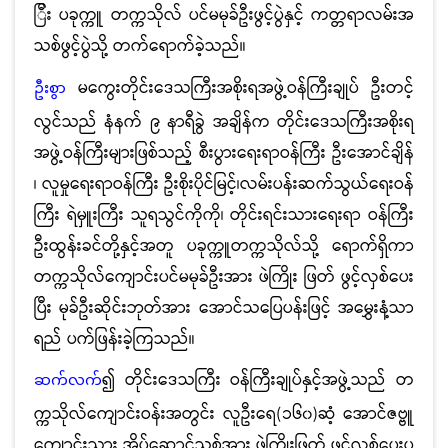
ြီး ပခုက္ကူ တက္ကသိုလ် ပင်မမုခ်ဦးဖွင့်ပွဲနှင့် ကတ္တရာလမ်းအ
သစ်ဖွင့်ပွဲသို့ တက်ရောက်ခဲ့သည်။
မကွေးတိုင်းဒေသကြီးအစိုးရအဖွဲ့ဝန်ကြီးချုပ် ဦးတင့်
ဦးစွာ
လွင်သည် နံနက် ၉ နာရီခွဲ အချိန်က တိုင်းဒေသကြီးအစိုးရ
အဖွဲ့ဝန်ကြီးများဖြစ်သည့် စီးပွားရေးရာဝန်ကြီး ဦးအောင်ချိန်
၊ လူမှုရေးရာဝန်ကြီး ဦးစိုးပိုင်မြင့်၊လမ်းပန်းဆက်သွယ်ရေးဝန်
ကြီး ရဲမှူးကြီး သူရသွင်ကိုကို၊ တိုင်းရင်းသားရေးရာ ဝန်ကြီး
ဦးထွန်းခင်တို့နှင့်အတူ ပခုက္ကူတက္ကသိုလ်သို့ ရောက်ရှိကာ
တက္ကသိုလ်ကျောင်းပင်မမုခ်ဦးအား ဖဲကြိုး ဖြတ် ဖွင့်လှစ်ပေး
ပြီး မုခ်ဦးဆိုင်းဘုတ်အား အောင်သပြေပန်းဖြင့် အမွှေးနံ့သာ
ရည် ပက်ဖြန်းခဲ့ကြသည်။
၍ တိုင်းဒေသကြီး ဝန်ကြီးချုပ်နှင့်အဖွဲ့သည် တ
ဆက်လက်
က္ကသိုလ်ကျောင်းဝန်းအတွင်း လူဦးရေ(၁၆၀)ဆံ့ အောင်ဇဗ္ဗူ
ကျောင်းသား အိပ်ဆောင်သစ်အား ဖဲကြိုးဖြတ် ဖွင့်လှစ်ပေးပ