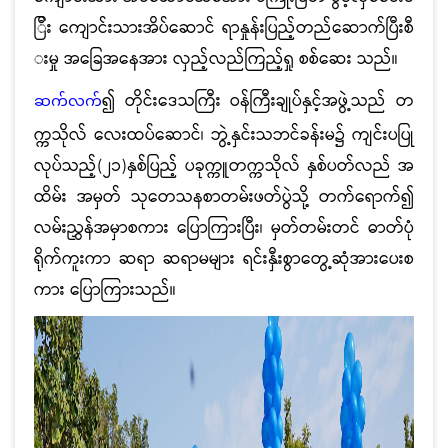
ြီး ကျောင်းသားအိပ်ဆောင် ရာနှုန်းပြည့်တည်ဆောက်ပြီးစီ
းမှု အခြေအနေအား လှည့်လည်ကြည့်ရှု စစ်ဆေး သည်။
၍ တိုင်းဒေသကြီး ဝန်ကြီးချုပ်နှင့်အဖွဲ့သည် တ
ဆက်လက်
က္ကသိုလ် လေးထပ်ဆောင်၊ ဘွဲ့နှင်းသဘင်ခန်းမ၌ ကျင်းပပြု
လုပ်သည့်(၂၁)နှစ်ပြည့် ပခုက္ကူတက္ကသိုလ် နှစ်ပတ်လည် အ
ထိမ်း အမှတ် သုတေသနစာတမ်းဖတ်ပွဲသို့ တက်ရောက်၍
လမ်းညွှန်အမှာစကား ပြောကြားပြီး၊ မှတ်တမ်းတင် ဓာတ်ပုံ
ရိုက်ကူးကာ ဆရာ ဆရာမများ ရင်းနှီးစွာတွေ့ဆုံအားပေးစ
ကား ပြောကြားသည်။