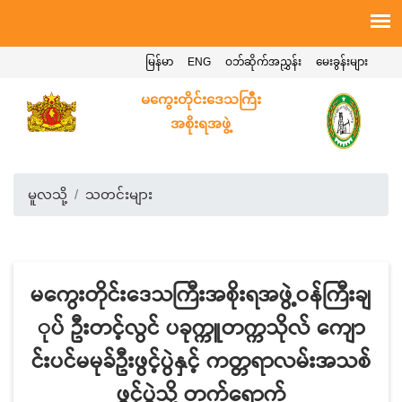
မြန်မာ
ENG
ဝဘ်ဆိုက်အညွှန်း
မေးခွန်းများ
မကွေးတိုင်းဒေသကြီး
အစိုးရအဖွဲ့
မူလသို့
သတင်းများ
မကွေးတိုင်းဒေသကြီးအစိုးရအဖွဲ့ဝန်ကြီးချ
ုပ် ဦးတင့်လွင် ပခုက္ကူတက္ကသိုလ် ကျော
င်းပင်မမုခ်ဦးဖွင့်ပွဲနှင့် ကတ္တရာလမ်းအသစ်
ဖွင့်ပွဲသို့ တက်ရောက်