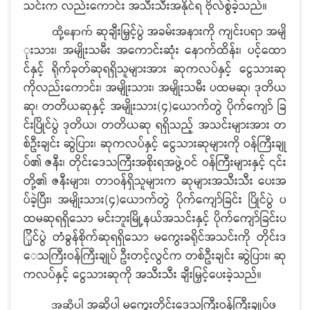
သင်းက လည်းကောင်း အသီးသီးအနိုင်ရ ဗိုလ်စွဲခဲ့သည်။
ဆုချီးမြှင့်ပွဲ အခမ်းအနားကို ကျင်းပရာ အမျိ
ထို့နောက်
ုးသား၊ အမျိုးသမီး အကောင်းဆုံး နောက်ထိန်း၊ ပင့်ထော
င်နှင့် ရိုက်ခုတ်ဆုရရှိသူများအား ဆုကလပ်နှင့် ငွေသားဆု
ကိုလည်းကောင်း၊ အမျိုးသား၊ အမျိုးသမီး ပထမဆု၊ ဒုတိယ
ဆု၊ တတိယဆုနှင့် အမျိုးသား(၄)ယောက်တွဲ ပိုက်ကျော် ခြ
င်းပြိုင်ပွဲ ဒုတိယ၊ တတိယဆု ရရှိသည့် အသင်းများအား တ
စ်ဦးချင်း ဆွဲပြား၊ ဆုကလပ်နှင့် ငွေသားဆုများကို ဝန်ကြီးချု
ပ်၏ ဇနီး၊ တိုင်းဒေသကြီးအစိုးရအဖွဲ့ဝင် ဝန်ကြီးများနှင့် ၎င်း
တို့၏ ဇနီးများ၊ တာဝန်ရှိသူများက ဆုများအသီးသီး ပေးအ
ပ်ခဲ့ပြီး၊ အမျိုးသား(၄)ယောက်တွဲ ပိုက်ကျော်ခြင်း ပြိုင်ပွဲ ပ
ထမဆုရရှိသော မင်းဘူးမြို့နယ်အသင်းနှင့် ပိုက်ကျော်ခြင်းပ
ြိုင်ပွဲ တံခွန်စိုက်ဆုရရှိသော မကွေးခရိုင်အသင်းကို တိုင်းဒ
ေသကြီးဝန်ကြီးချုပ် ဦးတင့်လွင်က တစ်ဦးချင်း ဆွဲပြား၊ ဆု
ကလပ်နှင့် ငွေသားဆုကို အသီးသီး ချီးမြှင့်ပေးခဲ့သည်။
အဆိုပါ မကွေးတိုင်းဒေသကြီးဝန်ကြီးချုပ်ဖ
အဆိုပါ