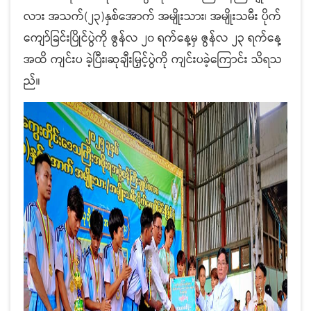
လား အသက်(၂၃)နှစ်အောက် အမျိုးသား၊ အမျိုးသမီး ပိုက်
ကျော်ခြင်းပြိုင်ပွဲကို ဇွန်လ ၂၀ ရက်နေ့မှ ဇွန်လ ၂၃ ရက်နေ့
အထိ ကျင်းပ ခဲ့ပြီး၊ဆုချီးမြှင့်ပွဲကို ကျင်းပခဲ့ကြောင်း သိရသ
ည်။