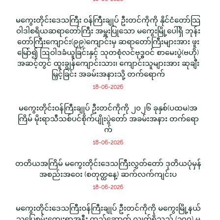
မကွေးတိုင်းဒေသကြီး ဝန်ကြီးချုပ် ဦးတင်ကိုကို နိုင်ငံတော်သြ
ဝါဒါစရိယဆရာတော်ကြီး အမှူးပြုသော မကွေးမြို့ပေါ်ရှိ ဘုန်း
တော်ကြီးကျောင်း(၉၉)ကျောင်းမှ ဆရာတော်ကြီးများအား ဖူး
မြော်၍ ဩဝါဒခံယူခြင်းနှင့် သုတစုံလင်ဗုဒ္ဓဝင် စာမေးပွဲ(ဗဟို)
အဆင့်တွင် ထူးချွန်ကျောင်းသား၊ ကျောင်းသူများအား ဆုချီး
မြှင့်ခြင်း အခမ်းအနားသို့ တက်ရောက်
18-06-2026
မကွေးတိုင်းဝန်ကြီးချုပ် ဦးတင်ကိုကို ၂၀၂၆ ခုနှစ်(ပထမ)အ
ကြိမ် မိုးရာသီသစ်ပင်စိုက်ပျိုးပွဲတော် အခမ်းအနား တက်ရော
က်
18-06-2026
တတိယအကြိမ် မကွေးတိုင်းဒေသကြီးလွှတ်တော် ဒုတိယပုံမှန်
အစည်းအဝေး (စတုတ္ထနေ့) ဆက်လက်ကျင်းပ
18-06-2026
မကွေးတိုင်းဒေသကြီးဝန်ကြီးချုပ် ဦးတင်ကိုကို မကွေးမြို့နယ်
သပြေစမ်းကျေးရွာအနီး တည်ဆောက် လျက်ရှိသည့် (၁၀၀) မ