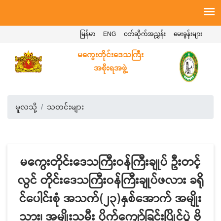
မြန်မာ
ENG
ဝဘ်ဆိုက်အညွှန်း
မေးခွန်းများ
မကွေးတိုင်းဒေသကြီး
အစိုးရအဖွဲ့
မူလသို့
သတင်းများ
မကွေးတိုင်းဒေသကြီးဝန်ကြီးချုပ် ဦးတင့်
လွင် တိုင်းဒေသကြီးဝန်ကြီးချုပ်ဖလား ခရို
င်ပေါင်းစုံ အသက်(၂၃)နှစ်အောက် အမျိုး
သား၊ အမျိုးသမီး ပိုက်ကျော်ခြင်းပြိုင်ပွဲ ဗို