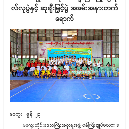
လ်လုပွဲနှင့် ဆုချီးမြှင့်ပွဲ အခမ်းအနားတက်
ရောက်
မကွေး
ဇွန် ၂၃
ဝန်ကြီးချုပ်ဖလား ခ
မကွေးတိုင်းဒေသကြီးအစိုးရအဖွဲ့