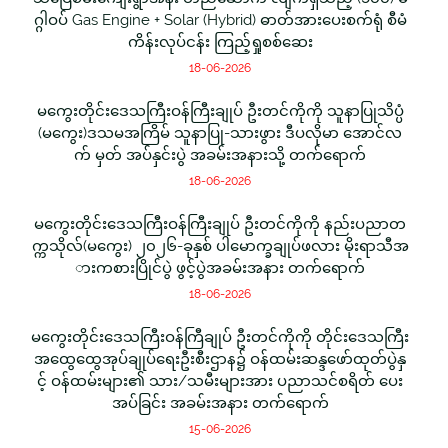
ဂ္ဂါဝပ် Gas Engine + Solar (Hybrid) ဓာတ်အားပေးစက်ရုံ စီမံ
ကိန်းလုပ်ငန်း ကြည့်ရှုစစ်ဆေး
18-06-2026
မကွေးတိုင်းဒေသကြီးဝန်ကြီးချုပ် ဦးတင်ကိုကို သူနာပြုသိပ္ပံ
(မကွေး)ဒသမအကြိမ် သူနာပြု-သားဖွား ဒီပလိုမာ အောင်လ
က် မှတ် အပ်နှင်းပွဲ အခမ်းအနားသို့ တက်ရောက်
18-06-2026
မကွေးတိုင်းဒေသကြီးဝန်ကြီးချုပ် ဦးတင်ကိုကို နည်းပညာတ
က္ကသိုလ်(မကွေး) ၂၀၂၆-ခုနှစ် ပါမောက္ခချုပ်ဖလား မိုးရာသီအ
ားကစားပြိုင်ပွဲ ဖွင့်ပွဲအခမ်းအနား တက်ရောက်
18-06-2026
မကွေးတိုင်းဒေသကြီးဝန်ကြီချုပ် ဦးတင်ကိုကို တိုင်းဒေသကြီး
အထွေထွေအုပ်ချုပ်ရေးဦးစီးဌာန၌ ဝန်ထမ်းဆန္ဒဖော်ထုတ်ပွဲနှ
င့် ဝန်ထမ်းများ၏ သား/သမီးများအား ပညာသင်စရိတ် ပေး
အပ်ခြင်း အခမ်းအနား တက်ရောက်
15-06-2026