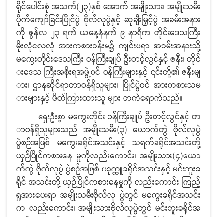
ရိုင်ပေါင်းစုံ အသက်(၂၃)နှစ် အောက် အမျိုးသား၊ အမျိုးသမီး
ပိုက်ကျော်ခြင်းပြိုင်ပွဲ ဗိုလ်လုပွဲနှင့် ဆုချီးမြှင့်ပွဲ အခမ်းအနား
ကို ဇွန်လ ၂၃ ရက် ယနေ့နံနက် ၉ နာရီက တိုင်းဒေသကြီး
မိုးလုံလေလုံ အားကစားခန်းမ၌ ကျင်းပရာ အခမ်းအနားသို့
မကွေးတိုင်းဒေသကြီး ဝန်ကြီးချုပ် ဦးတင့်လွင်နှင့် ဇနီး၊ တိုင်
းဒေသ ကြီးအစိုးရအဖွဲ့ဝင် ဝန်ကြီးများနှင့် ၎င်းတို့၏ ဇနီးမျ
ား၊ ဌာနဆိုင်ရာတာဝန်ရှိသူများ၊ ပြိုင်ပွဲဝင် အားကစားသမ
ားများနှင့် ဖိတ်ကြားထားသူ များ တက်ရောက်သည်။
မကွေးတိုင်း ဝန်ကြီးချုပ် ဦးတင့်လွင်နှင့် တ
ရှေးဦးစွာ
ာဝန်ရှိသူများသည် အမျိုးသမီး(၃) ယောက်တွဲ ဗိုလ်လုပွဲ
ပွဲစဉ်အဖြစ် မကွေးခရိုင်အသင်းနှင့် သရက်ခရိုင်အသင်းတို့
ယှဉ်ပြိုင်ကစားနေ မှုကိုလည်းကောင်း၊ အမျိုးသား(၄)ယော
က်တွဲ ဗိုလ်လုပွဲ ပွဲစဉ်အဖြစ် ပခုက္ကူခရိုင်အသင်းနှင့် မင်းဘူးခ
ရိုင် အသင်းတို့ ယှဉ်ပြိုင်ကစားနေမှုကို လည်းကောင်း ကြည့်
ရှုအားပေးရာ အမျိုးသမီးဗိုလ်လု ပွဲတွင် မကွေးခရိုင်အသင်း
က လည်းကောင်း၊ အမျိုးသားဗိုလ်လုပွဲတွင် မင်းဘူးခရိုင်အ