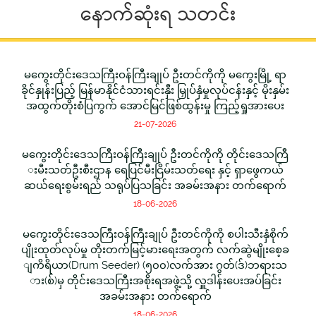
နောက်ဆုံးရ သတင်း
မကွေးတိုင်းဒေသကြီးဝန်ကြီးချုပ် ဦးတင်ကိုကို မကွေးမြို့ ရာ
ခိုင်နှုန်းပြည့် မြန်မာနိုင်ငံသားရင်းနှီး မြှုပ်နှံမှုလုပ်ငန်းနှင့် မိုးနှမ်း
အထွက်တိုးစံပြကွက် အောင်မြင်ဖြစ်ထွန်းမှု ကြည့်ရှုအားပေး
21-07-2026
မကွေးတိုင်းဒေသကြီးဝန်ကြီးချုပ် ဦးတင်ကိုကို တိုင်းဒေသကြီ
းမီးသတ်ဦးစီးဌာန ရေပြင်မီးငြိမ်းသတ်ရေး နှင့် ရှာဖွေကယ်
ဆယ်ရေးစွမ်းရည် သရုပ်ပြသခြင်း အခမ်းအနား တက်ရောက်
18-06-2026
မကွေးတိုင်းဒေသကြီးဝန်ကြီးချုပ် ဦးတင်ကိုကို စပါးသီးနှံစိုက်
ပျိုးထုတ်လုပ်မှု တိုးတက်မြင့်မားရေးအတွက် လက်ဆွဲမျိုးစေ့ခ
ျကိရိယာ(Drum Seeder) (၅၀၀)လက်အား ဂွတ်(ဒ်)ဘရားသ
ား(စ်)မှ တိုင်းဒေသကြီးအစိုးရအဖွဲ့သို့ လှူဒါန်းပေးအပ်ခြင်း
အခမ်းအနား တက်ရောက်
18-06-2026