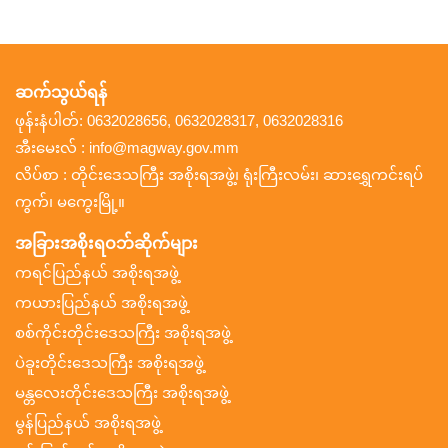
ဆက်သွယ်ရန်
ဖုန်းနံပါတ်: 0632028656, 0632028317, 0632028316
အီးမေးလ် : info@magway.gov.mm
လိပ်စာ : တိုင်းဒေသကြီး အစိုးရအဖွဲ့၊ ရုံးကြီးလမ်း၊ ဆားရွှေကင်းရပ်
ကွက်၊ မကွေးမြို့။
အခြားအစိုးရဝဘ်ဆိုက်များ
ကရင်ပြည်နယ် အစိုးရအဖွဲ့
ကယားပြည်နယ် အစိုးရအဖွဲ့
စစ်ကိုင်းတိုင်းဒေသကြီး အစိုးရအဖွဲ့
ပဲခူးတိုင်းဒေသကြီး အစိုးရအဖွဲ့
မန္တလေးတိုင်းဒေသကြီး အစိုးရအဖွဲ့
မွန်ပြည်နယ် အစိုးရအဖွဲ့