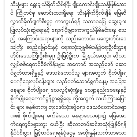
သီးနှံများ ရွေးချယ်ရိတ်သိမ်းပြီး မျိုးကောင်းမျိုးသန့်ဖြစ်အော
င် ကြိုတင်စု ဆောင်းထားရှိရေး၊ သီးနှံစိုက်စိုက်ချိန် မြေဆီ
လွှာထိခိုက်ပျက်စီးမှုမှ ကာကွယ်ရန် သဘာဝမြေ ဆွေးများ
ပြုလုပ်သုံးဆွဲရေးနှင့် ရောဂါပိုးမွှားကာကွယ်နှိမ်နင်းရေး စသ
ည့် အကြောင်းအရာများကို လည်းကောင်း၊ မကွေးတိုင်းဒေ
သကြီး ဆည်မြောင်းနှင့် ရေအသုံးချမှုစီမံခန့်ခွဲရေးဦးစီးဌာန
တိုင်းဒေသကြီးဦးစီးမှူး ဦးမြင့်ဦးက မြို့နယ်အတွင်း ဆိုလာ
လျှပ်စစ်ရေတင်စီမံကိန်းများ အကောင် အထည်ဖော် ဆော
င်ရွက်ထားရှိမှုနှင့် ဒေသခံတောင်သူ များအတွက် စိုက်ပျိုးရ
ေရရှိရေးလုပ်ငန်းများ လည်ပတ်ဆောင်ရွက်နေမှု အခြေအ
နေများ၊ စိုက်ပျိုးရေ လေလွင့်ဆုံးရှုံးမှု လျော့နည်းစေရေးနှင့်
စိုက်ပျိုးရေကောင်မွန်စွာရရှိရေး တို့အတွက် လယ်ကြားမြော
င်း များ စနစ်တကျ တူးဖော်သုံးဆွဲရေး၊ ဒေသခံတောင်သူမျာ
း၏ စိုက်ပျိုးရေ ခက်ခဲသော နေရာဒေသများ၌ မြေအော
က်ရေတွင်းများတူး ဖော်ပြီး ဆိုလာတပ်ဆင်အသုံးပြုနိုင်ရန်
နိုင်ငံစီးပွား မြှင့်တင်ရေးရန်ပုံငွေမှ အတိုးနှုန်းသက်သာသော