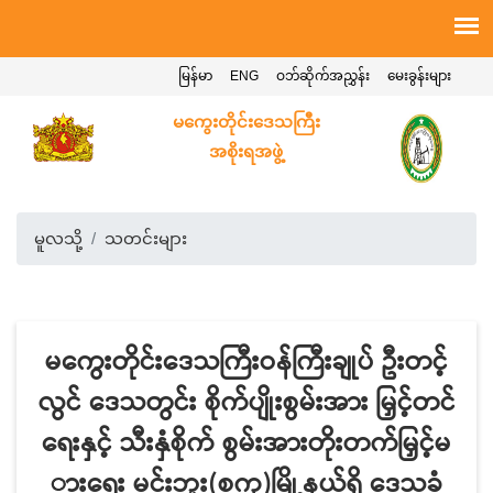
မြန်မာ
ENG
ဝဘ်ဆိုက်အညွှန်း
မေးခွန်းများ
မကွေးတိုင်းဒေသကြီး
အစိုးရအဖွဲ့
မူလသို့
သတင်းများ
မကွေးတိုင်းဒေသကြီးဝန်ကြီးချုပ် ဦးတင့်
လွင် ဒေသတွင်း စိုက်ပျိုးစွမ်းအား မြှင့်တင်
ရေးနှင့် သီးနှံစိုက် စွမ်းအားတိုးတက်မြှင့်မ
ားရေး မင်းဘူး(စကု)မြို့နယ်ရှိ ဒေသခံ