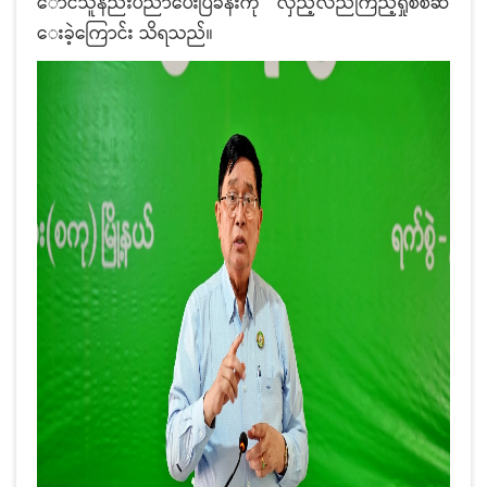
ောင်သူနည်းပညာပေးပြခန်းကို လှည့်လည်ကြည့်ရှုစစ်ဆ
ေးခဲ့ကြောင်း သိရသည်။