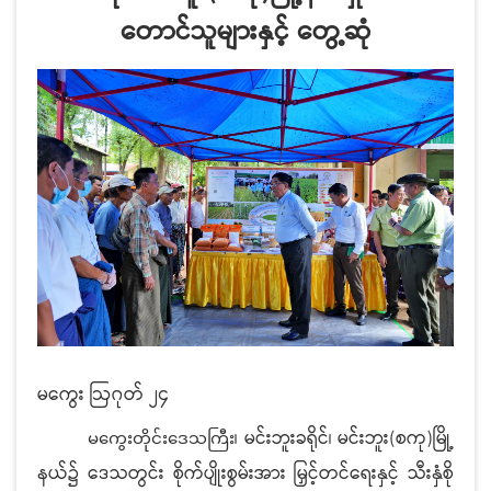
တောင်သူများနှင့် တွေ့ဆုံ
မကွေး ဩဂုတ် ၂၄
၊ မင်းဘူးခရိုင်၊ မင်းဘူး(စကု)မြို့
မကွေးတိုင်းဒေသကြီး
နယ်၌ ဒေသတွင်း စိုက်ပျိုးစွမ်းအား မြှင့်တင်ရေးနှင့် သီးနှံစို