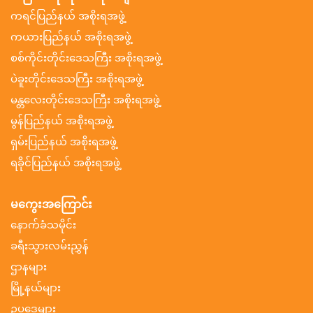
ကရင်ပြည်နယ် အစိုးရအဖွဲ့
ကယားပြည်နယ် အစိုးရအဖွဲ့
စစ်ကိုင်းတိုင်းဒေသကြီး အစိုးရအဖွဲ့
ပဲခူးတိုင်းဒေသကြီး အစိုးရအဖွဲ့
မန္တလေးတိုင်းဒေသကြီး အစိုးရအဖွဲ့
မွန်ပြည်နယ် အစိုးရအဖွဲ့
ရှမ်းပြည်နယ် အစိုးရအဖွဲ့
ရခိုင်ပြည်နယ် အစိုးရအဖွဲ့
မကွေးအကြောင်း
နောက်ခံသမိုင်း
ခရီးသွားလမ်းညွှန်
ဌာနများ
မြို့နယ်များ
ဥပဒေများ