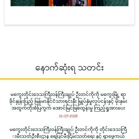
နောက်ဆုံးရ သတင်း
မကွေးတိုင်းဒေသကြီးဝန်ကြီးချုပ် ဦးတင်ကိုကို မကွေးမြို့ ရာ
ခိုင်နှုန်းပြည့် မြန်မာနိုင်ငံသားရင်းနှီး မြှုပ်နှံမှုလုပ်ငန်းနှင့် မိုးနှမ်း
အထွက်တိုးစံပြကွက် အောင်မြင်ဖြစ်ထွန်းမှု ကြည့်ရှုအားပေး
21-07-2026
မကွေးတိုင်းဒေသကြီးဝန်ကြီးချုပ် ဦးတင်ကိုကို တိုင်းဒေသကြီ
းမီးသတ်ဦးစီးဌာန ရေပြင်မီးငြိမ်းသတ်ရေး နှင့် ရှာဖွေကယ်