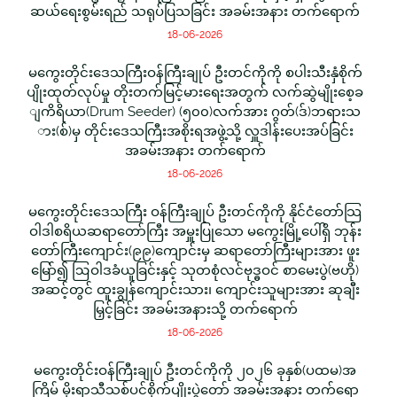
ဆယ်ရေးစွမ်းရည် သရုပ်ပြသခြင်း အခမ်းအနား တက်ရောက်
18-06-2026
မကွေးတိုင်းဒေသကြီးဝန်ကြီးချုပ် ဦးတင်ကိုကို စပါးသီးနှံစိုက်
ပျိုးထုတ်လုပ်မှု တိုးတက်မြင့်မားရေးအတွက် လက်ဆွဲမျိုးစေ့ခ
ျကိရိယာ(Drum Seeder) (၅၀၀)လက်အား ဂွတ်(ဒ်)ဘရားသ
ား(စ်)မှ တိုင်းဒေသကြီးအစိုးရအဖွဲ့သို့ လှူဒါန်းပေးအပ်ခြင်း
အခမ်းအနား တက်ရောက်
18-06-2026
မကွေးတိုင်းဒေသကြီး ဝန်ကြီးချုပ် ဦးတင်ကိုကို နိုင်ငံတော်သြ
ဝါဒါစရိယဆရာတော်ကြီး အမှူးပြုသော မကွေးမြို့ပေါ်ရှိ ဘုန်း
တော်ကြီးကျောင်း(၉၉)ကျောင်းမှ ဆရာတော်ကြီးများအား ဖူး
မြော်၍ ဩဝါဒခံယူခြင်းနှင့် သုတစုံလင်ဗုဒ္ဓဝင် စာမေးပွဲ(ဗဟို)
အဆင့်တွင် ထူးချွန်ကျောင်းသား၊ ကျောင်းသူများအား ဆုချီး
မြှင့်ခြင်း အခမ်းအနားသို့ တက်ရောက်
18-06-2026
မကွေးတိုင်းဝန်ကြီးချုပ် ဦးတင်ကိုကို ၂၀၂၆ ခုနှစ်(ပထမ)အ
ကြိမ် မိုးရာသီသစ်ပင်စိုက်ပျိုးပွဲတော် အခမ်းအနား တက်ရော