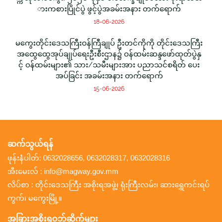
ားကစားပြိုင်ပွဲ ဖွင့်ပွဲအခမ်းအနား တက်ရောက်
18-06-2026
မကွေးတိုင်းဒေသကြီးဝန်ကြီချုပ် ဦးတင်ကိုကို တိုင်းဒေသကြီး
အထွေထွေအုပ်ချုပ်ရေးဦးစီးဌာန၌ ဝန်ထမ်းဆန္ဒဖော်ထုတ်ပွဲနှ
င့် ဝန်ထမ်းများ၏ သား/သမီးများအား ပညာသင်စရိတ် ပေး
အပ်ခြင်း အခမ်းအနား တက်ရောက်
15-06-2026
ဆက်သွယ်ရန်
ဖုန်းနံပါတ်: 0632028656, 0632028317, 0632028316
အီးမေးလ် : info@magway.gov.mm
လိပ်စာ : တိုင်းဒေသကြီး အစိုးရအဖွဲ့၊ ရုံးကြီးလမ်း၊ ဆားရွှေကင်းရပ်
ကွက်၊ မကွေးမြို့။
အခြားအစိုးရဝဘ်ဆိုက်များ