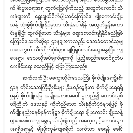
အပ်မည်ဖြစ်ကြောင်း၊ တောင်သူအများစုက ဒေသစွဲသီးနှံထ
က် စီးပွားရေးအရ တွက်ခြေကိုက်သည့် အထွက်ကောင်း သီ
းနှံများကို ရွေးချယ်စိုက်ပျိုးသင့်ကြောင်း၊ မျိုးကောင်းမျိုး
သန့် သုံးစွဲစိုက်ပျိုးနိုင်မှသာ သီးနှံပေါ်ချိန် အထွက်နှုန်းကော
င်းမွန်ပြီး ထွက်ရှိသော သီးနှံများ ဈေးကောင်းရရှိနိုင်မည်ဖြစ်
ကြောင်း၊ သက်ဆိုရာ ဌာနများကလည်း ဒေသခံတောင်သူမျ
ားအတွက် သီးနှံစိုက်ပုံစံများ ချပြရှင်းလင်းဆွေးနွေးပြီး ကျ
ေးရွာ၊ ဒေသလိုအပ်ချက်များကို ဖြည့်ဆည်းဆောင်ရွက်ပ
ေးနိုင်းရေး စသည်ဖြင့် ပြောကြားသည်။
မကွေးတိုင်းဒေသကြီး စိုက်ပျိုးရေးဦးစီး
ဆက်လက်ပြီး
ဌာန တိုင်းဒေသကြီးဦးစီးမှူး ဦးယဉ်ထွန်းက စိုက်ပျိုးရေရရှိ
မှုနှင့် စိုက်ပျိုးမြေ အမျိုးအစားအပေါ် မူတည်၍ တောင်သူစိ
တ်ကြိုက် ဒေသနှင့် ကိုက်ညီသော သီးနှံစိုက်ပုံစံများဖြင့် စို
က်ပျိုးနည်းစနစ်မှန်ကန်စွာ စိုက်ပျိုးရေး၊ မျိုးကောင်း မျိုးသန့်
များ စနစ်တကျ ရွေးချယ်သုံးစွဲသည့် အလေ့ကျင့်ကောင်းမျာ
းရရှိရေးနှင့် မျိုးဖိုးကုန်ကျစရိတ် သက်သာ စေရန် ခေါင်