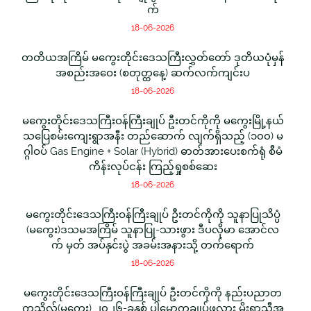
က်
18-06-2026
တတိယအကြိမ် မကွေးတိုင်းဒေသကြီးလွှတ်တော် ဒုတိယပုံမှန်
အစည်းအဝေး (စတုတ္ထနေ့) ဆက်လက်ကျင်းပ
18-06-2026
မကွေးတိုင်းဒေသကြီးဝန်ကြီးချုပ် ဦးတင်ကိုကို မကွေးမြို့နယ်
သပြေစမ်းကျေးရွာအနီး တည်ဆောက် လျက်ရှိသည့် (၁၀၀) မ
ဂ္ဂါဝပ် Gas Engine + Solar (Hybrid) ဓာတ်အားပေးစက်ရုံ စီမံ
ကိန်းလုပ်ငန်း ကြည့်ရှုစစ်ဆေး
18-06-2026
မကွေးတိုင်းဒေသကြီးဝန်ကြီးချုပ် ဦးတင်ကိုကို သူနာပြုသိပ္ပံ
(မကွေး)ဒသမအကြိမ် သူနာပြု-သားဖွား ဒီပလိုမာ အောင်လ
က် မှတ် အပ်နှင်းပွဲ အခမ်းအနားသို့ တက်ရောက်
18-06-2026
မကွေးတိုင်းဒေသကြီးဝန်ကြီးချုပ် ဦးတင်ကိုကို နည်းပညာတ
က္ကသိုလ်(မကွေး) ၂၀၂၆-ခုနှစ် ပါမောက္ခချုပ်ဖလား မိုးရာသီအ