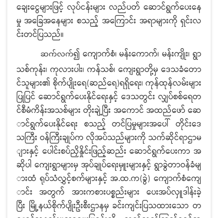
ချေးငွေများဖြင့် လုပ်ငန်းများ လည်ပတ် ဆောင်ရွက်ပေးနေ
မှု အခြေအနေများ စသည့် အကြောင်း အရာများကို ရှင်းလ
င်းတင်ပြသည်။
၍ ကျောက်စံ၊ မန်းကောက်၊ မန်းကျိုး၊ ရွာ
ဆက်လက်
သစ်ကုန်း၊ ကုလားပါး၊ ကန်သစ်၊ ကျေးရွာတို့မှ ဒေသခံတော
င်သူများ၏ စိုက်ပျိုးရေ(ဆည်ရေ)ရရှိရေး၊ ကုန်ထုန်လမ်းများ
ပြုပြင် ဆောင်ရွက်ပေးနိုင်ရေးနှင့် ဒေသတွင်း လျှပ်စစ်ရေတ
င်စီမံကိန်းအသစ်များ တိုးချဲ့ပြီး အကောင် အထည်ဖော် ဆေ
ာင်ရွက်ပေးနိုင်ရေး စသည့် တင်ပြမှုများအပေါ် တိုင်းဒေ
သကြီး ဝန်ကြီးချုပ်က လိုအပ်သည်များကို သက်ဆိုင်ရာဌာမ
ျားနှင့် ပေါင်းစပ်ညှိနှိုင်းဖြည့်ဆည်း ဆောင်ရွက်ပေးကာ အ
ဆိုပါ ကျေးရွာများမှ အုပ်ချုပ်ရေးမှူးများနှင့် ရွာခွဲတာဝန်ခံမျ
ားထံ ရုပ်သံလွှင့်စက်များနှင့် အ.ထ.က(ခွဲ) ကျောက်စံကျေ
ာင်း အတွက် အားကစားပစ္စည်းများ ပေးအပ်လှူဒါန်းခဲ့
ပြီး မြို့နယ်စိုက်ပျိုးဦးစီးဌာနမှ ခင်းကျင်းပြသထားသော တ