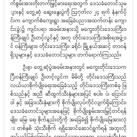
က်စွမ်းအားတိုးတက်မြှင့်မားရေးအတွက် ဒေသခံတောင်သူမ
ျားနှင့် တွေ့ဆုံ ဆွေးနွေးပွဲကို ဩဂုတ်လ ၂၄ ရက် နံနက်ပို
င်းက ကျောက်စံကျေးရွာ အခြေခံပညာအထက်တန်း ကျော
င်း(ခွဲ)၌ ကျင်းပရာ အခမ်းအနားသို့ မကွေးတိုင်းဒေသကြီးဝ
န်ကြီးချုပ် ဦးတင့်လွင်နှင့် အတူ တိုင်းဒေသကြီးအစိုးရအဖွဲ့ဝ
င် ဝန်ကြီးများ၊ တိုင်းဒေသကြီး၊ ခရိုင်၊ မြို့နယ်အဆင့် တာဝန်
ရှိသူများနှင့် ဒေသခံတောင်သူများ တက်ရောက်ကြသည်။
တွေ့ဆုံပွဲအခမ်းအနားတွင် မကွေးတိုင်းဒေသက
ဦးစွာ
ြီးဝန်ကြီးချုပ် ဦးတင့်လွင်က မိမိတို့ တိုင်းဒေသကြီးသည်
လယ်ယာစိုက်ပျိုးရေးအခြေခံသည့် တိုင်းဒေသကြီးတစ်ခု ဖြ
စ်သည်နှင့် အညီ ဆီထွက်သီးနှံများအပြင် စပါး၊ ပဲ၊ ပြောင်း၊
ဝါ နှင့် အခြားသီးနှံများကို စိုက်ပျိုးလုပ်ကိုင်လျက်ရှိကြောင်း၊
ဒေသခံတောင်သူများအနေဖြင့် စိုက်ပျိုးစွမ်းအားမြှင့်တင်ရန်
မျိုး၊ မြေ၊ ရေ၊ စိုက်နည်းတို့ကို အခြေခံ၍ စိုက်ပျိုးမြေအားလုံ
း တစ်နှစ် သုံးသီးစိုက် ရရှိအောင်ဆောင်ရွက်ရန် အထူးလို