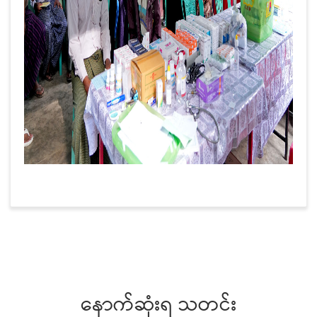
နောက်ဆုံးရ သတင်း