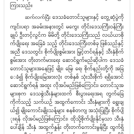
ကြားသည်။
ဒေသခံတောင်သူများနှင့် တွေ့ဆုံပွဲကို
ဆက်လက်ပြီး
ကျင်းပရာ အခမ်းအနားတွင် မကွေး တိုင်းဒေသကြီးဝန်ကြီး
ချုပ် ဦးတင့်လွင်က မိမိတို့ တိုင်းဒေသကြီးသည် လယ်ယာစို
က်ပျိုးရေး အခြေခံ သည့် တိုင်းဒေသကြီးတစ်ခု ဖြစ်သည်နှင့်
အညီ ဒေသတွင်း စိုက်ပျိုးစွမ်းအား မြှင့်တင်ရန်နှင့် သီးနှံစိုက်
စွမ်းအား တိုးတက်မားရေး ဆောင်ရွက်မည်ဆိုပါက ဒေသခံ
တောင်သူများအနေဖြင့် မျိုး၊ မြေ၊ ရေ၊ စိုက်နည်းတို့ကို အခြ
ေခံ၍ စိုက်ပျိုးမြေအားလုံး တစ်နှစ် သုံးသီးစိုက် ရရှိအောင်
ဆောင်ရွက်ရန် အထူး လိုအပ်မည်ဖြစ်ကြောင်း၊ တောင်သူအ
များစုက ဒေသစွဲသီးနှံများထက် စီးပွားရေးအရ တွက်ခြေ
ကိုက်သည့် သက်ယဉ် အထွက်ကောင်း သီးနှံများကို ရွေးချ
ယ်၍ မျိုးကောင်းမျိုးသန့်များ စနစ်တကျ အသုံးပြုပြီး စိုက်ပျိ
ုးရန် လိုအပ်မည်ဖြစ်ကြောင်း၊ ထိုသို့စိုက်ပျိုးနိုင်မှသာ သီးနှံ
ပေါ်ချိန် သီးနှံ အထွက်နှုန်း တိုးတက်ကောင်းမွန်ပြီး ထွက်ရှိ