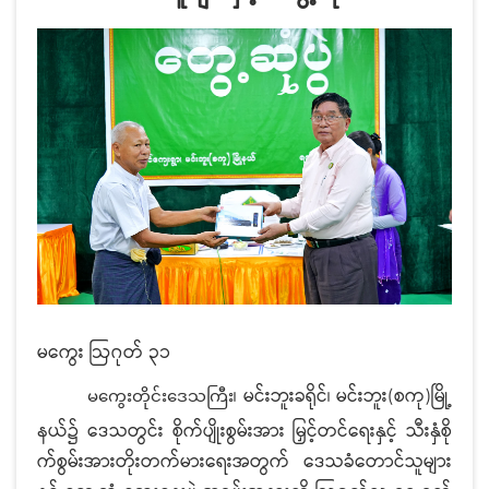
မကွေး ဩဂုတ် ၃၁
၊ မင်းဘူးခရိုင်၊ မင်းဘူး(စကု)မြို့
မကွေးတိုင်းဒေသကြီး
နယ်၌ ဒေသတွင်း စိုက်ပျိုးစွမ်းအား မြှင့်တင်ရေးနှင့် သီးနှံစို
က်စွမ်းအားတိုးတက်မားရေးအတွက် ဒေသခံတောင်သူများ