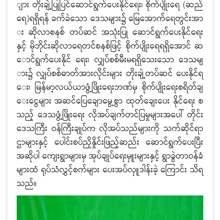
ျား တိုးချဲ့ပြုပြင်ဆောင်ရွက်ပေးနိုင်ရေး၊ စိုက်ပျိုးရေ (ဆည်
ရေ)ရရှိရန် ခက်ခဲသော ဒေသများ၌ မြေအောက်ရေတွင်းအာ
း ဆိုလာစနစ် တပ်ဆင် အသုံးပြု ဆောင်ရွက်ပေးနိုင်ရေး
နှင့် မိုဘိုင်းဆိုလာရေတင်စနစ်ဖြင့် စိုက်ပျိုးရေရရှိအောင် ဆ
ောင်ရွက်ပေးနိုင် ရေး၊ လျှပ်စစ်မီးမရရှိသေးသော ဒေသမျ
ား၌ လျှပ်စစ်ဓာတ်အားလိုင်းများ တိုးချဲ့တပ်ဆင် ပေးနိုင်ရ
ေး၊ မြန်မာ့လယ်ယာဖွံ့ဖြိုးရေးဘဏ်မှ စိုက်ပျိုးရေးစရိတ်ချ
ေးငွေများ အဆင်ပြေချောမွေ့စွာ ထုတ်ချေးပေး နိုင်ရေး စ
သည့် ဒေသဖွံ့ဖြိုးရေး လိုအပ်ချက်တင်ပြမှုများအပေါ် တိုင်း
ဒေသကြီး ဝန်ကြီးချုပ်က လိုအပ်သည်များကို သက်ဆိုင်ရာ
ဌာများနှင့် ပေါင်းစပ်ညှိနှိုင်းဖြည့်ဆည်း ဆောင်ရွက်ပေးပြီး
အဆိုပါ ကျေးရွာများမှ အုပ်ချုပ်ရေးမှူးများနှင့် ရွာခွဲတာဝန်ခံ
များထံ ရုပ်သံလွှင့်စက်များ ပေးအပ်လှူဒါန်းခဲ့ ကြောင်း သိရ
သည်။