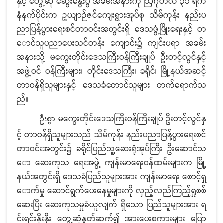
နှင့် တွေ့ဆုံ ဆွေးနွေးပွဲ အခမ်းအနားကို ဩဂုတ်လ ၃၁ ရက်
နံနက်ပိုင်းက ဥယျာဉ်ဇင်ကျေးရွားအုပ်စု သိမ်ကုန်း နည်းပ
ညာပြန့်ပွားရေးစင်တာဝင်းအတွင်းရှိ ဒေသဖွံ့ဖြိုးရေးနှင့် တ
ောင်သူပညာပေးသင်တန်း ကျောင်း၌ ကျင်းပရာ အခမ်း
အနားသို့ မကွေးတိုင်းဒေသကြီးဝန်ကြီးချုပ် ဦးတင့်လွင်နှင့်
အဖွဲ့ဝင် ဝန်ကြီးများ၊ တိုင်းဒေသကြီး၊ ခရိုင်၊ မြို့နယ်အဆင့်
တာဝန်ရှိသူများနှင့် ဒေသခံတောင်သူများ တက်ရောက်သ
ည်။
မကွေးတိုင်းဒေသကြီးဝန်ကြီးချုပ် ဦးတင့်လွင်နှ
ဦးစွာ
င့် တာဝန်ရှိသူများသည် သိမ်ကုန်း နည်းပညာပြန့်ပွားရေးစင်
တာဝင်းအတွင်း၌ ခရိုင်ပြည်သူ့ဆေးရုံအုပ်ကြီး ဦးဆောင်သ
ော ဆေးကုသ ရေးအဖွဲ့ ကျန်းမာရေးဝန်ထမ်းများက မြို့
နယ်အတွင်းရှိ ဒေသခံပြည်သူများအား ကျန်းမာရေး စောင့်ရှ
ောက်မှု ဆောင်ရွက်ပေးနေမှုများကို လှည့်လည်ကြည့်ရှုစစ်
ဆေးပြီး ဆေးကုသမှုခံယူလျက် ရှိသော ပြည်သူများအား ရ
င်းရင်းနှီးနှီး တွေ့ဆုံနှုတ်ဆက်၍ အားပေးစကားများ ပြော