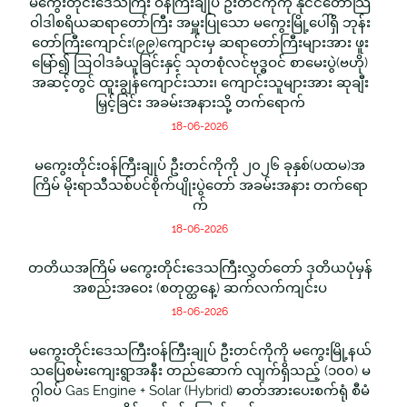
မကွေးတိုင်းဒေသကြီး ဝန်ကြီးချုပ် ဦးတင်ကိုကို နိုင်ငံတော်သြ
ဝါဒါစရိယဆရာတော်ကြီး အမှူးပြုသော မကွေးမြို့ပေါ်ရှိ ဘုန်း
တော်ကြီးကျောင်း(၉၉)ကျောင်းမှ ဆရာတော်ကြီးများအား ဖူး
မြော်၍ ဩဝါဒခံယူခြင်းနှင့် သုတစုံလင်ဗုဒ္ဓဝင် စာမေးပွဲ(ဗဟို)
အဆင့်တွင် ထူးချွန်ကျောင်းသား၊ ကျောင်းသူများအား ဆုချီး
မြှင့်ခြင်း အခမ်းအနားသို့ တက်ရောက်
18-06-2026
မကွေးတိုင်းဝန်ကြီးချုပ် ဦးတင်ကိုကို ၂၀၂၆ ခုနှစ်(ပထမ)အ
ကြိမ် မိုးရာသီသစ်ပင်စိုက်ပျိုးပွဲတော် အခမ်းအနား တက်ရော
က်
18-06-2026
တတိယအကြိမ် မကွေးတိုင်းဒေသကြီးလွှတ်တော် ဒုတိယပုံမှန်
အစည်းအဝေး (စတုတ္ထနေ့) ဆက်လက်ကျင်းပ
18-06-2026
မကွေးတိုင်းဒေသကြီးဝန်ကြီးချုပ် ဦးတင်ကိုကို မကွေးမြို့နယ်
သပြေစမ်းကျေးရွာအနီး တည်ဆောက် လျက်ရှိသည့် (၁၀၀) မ
ဂ္ဂါဝပ် Gas Engine + Solar (Hybrid) ဓာတ်အားပေးစက်ရုံ စီမံ