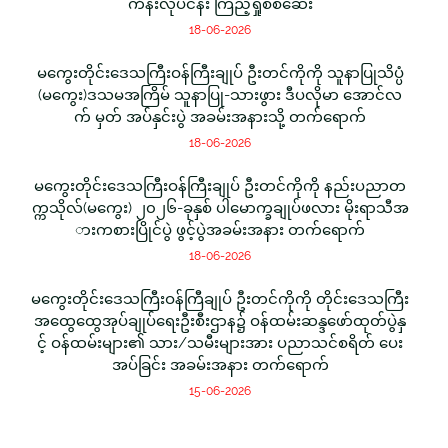
ကိန်းလုပ်ငန်း ကြည့်ရှုစစ်ဆေး
18-06-2026
မကွေးတိုင်းဒေသကြီးဝန်ကြီးချုပ် ဦးတင်ကိုကို သူနာပြုသိပ္ပံ
(မကွေး)ဒသမအကြိမ် သူနာပြု-သားဖွား ဒီပလိုမာ အောင်လ
က် မှတ် အပ်နှင်းပွဲ အခမ်းအနားသို့ တက်ရောက်
18-06-2026
မကွေးတိုင်းဒေသကြီးဝန်ကြီးချုပ် ဦးတင်ကိုကို နည်းပညာတ
က္ကသိုလ်(မကွေး) ၂၀၂၆-ခုနှစ် ပါမောက္ခချုပ်ဖလား မိုးရာသီအ
ားကစားပြိုင်ပွဲ ဖွင့်ပွဲအခမ်းအနား တက်ရောက်
18-06-2026
မကွေးတိုင်းဒေသကြီးဝန်ကြီချုပ် ဦးတင်ကိုကို တိုင်းဒေသကြီး
အထွေထွေအုပ်ချုပ်ရေးဦးစီးဌာန၌ ဝန်ထမ်းဆန္ဒဖော်ထုတ်ပွဲနှ
င့် ဝန်ထမ်းများ၏ သား/သမီးများအား ပညာသင်စရိတ် ပေး
အပ်ခြင်း အခမ်းအနား တက်ရောက်
15-06-2026