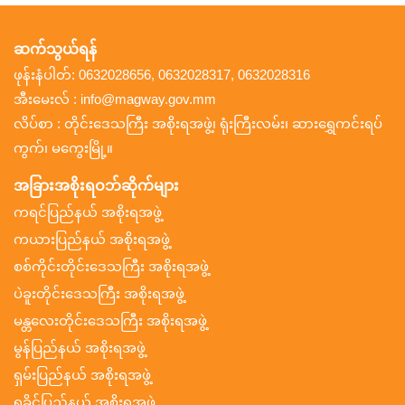
ဆက်သွယ်ရန်
ဖုန်းနံပါတ်: 0632028656, 0632028317, 0632028316
အီးမေးလ် : info@magway.gov.mm
လိပ်စာ : တိုင်းဒေသကြီး အစိုးရအဖွဲ့၊ ရုံးကြီးလမ်း၊ ဆားရွှေကင်းရပ်
ကွက်၊ မကွေးမြို့။
အခြားအစိုးရဝဘ်ဆိုက်များ
ကရင်ပြည်နယ် အစိုးရအဖွဲ့
ကယားပြည်နယ် အစိုးရအဖွဲ့
စစ်ကိုင်းတိုင်းဒေသကြီး အစိုးရအဖွဲ့
ပဲခူးတိုင်းဒေသကြီး အစိုးရအဖွဲ့
မန္တလေးတိုင်းဒေသကြီး အစိုးရအဖွဲ့
မွန်ပြည်နယ် အစိုးရအဖွဲ့
ရှမ်းပြည်နယ် အစိုးရအဖွဲ့
ရခိုင်ပြည်နယ် အစိုးရအဖွဲ့