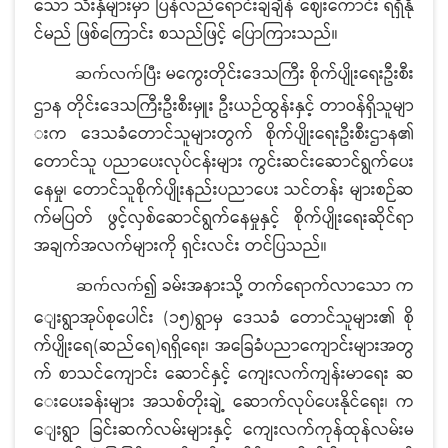
သော သီးနှံများမှာ ပြန်လည်ရောင်းချချိန် ဈေးကောင်း ရရှိနို
င်မည် ဖြစ်ကြောင်း စသည်ဖြင့် ပြောကြားသည်။
မကွေးတိုင်းဒေသကြီး စိုက်ပျိုးရေးဦးစီး
ဆက်လက်ပြီး
ဌာန တိုင်းဒေသကြီးဦးစီးမှူး ဦးယဉ်ထွန်းနှင့် တာဝန်ရှိသူမျာ
းက ဒေသခံတောင်သူများတွက် စိုက်ပျိုးရေးဦးစီးဌာန၏
တောင်သူ ပညာပေးလုပ်ငန်းများ ကွင်းဆင်းဆောင်ရွက်ပေး
နေမှု၊ တောင်သူစိုက်ပျိုးနည်းပညာပေး သင်တန်း များစဉ်ဆ
က်မပြတ် ဖွင့်လှစ်ဆောင်ရွက်နေမှုနှင့် စိုက်ပျိုးရေးဆိုင်ရာ
အချက်အလက်များကို ရှင်းလင်း တင်ပြသည်။
၍ ခမ်းအနားသို့ တက်ရောက်လာသော က
ဆက်လက်
ျေးရွာအုပ်စုပေါင်း (၁၅)ရွာမှ ဒေသခံ တောင်သူများ၏ စို
က်ပျိုးရေ(ဆည်ရေ)ရရှိရေး၊ အခြေခံပညာကျောင်းများအတွ
က် စာသင်ကျောင်း ဆောင်နှင့် ကျေးလက်ကျန်းမာရေး ဆ
ေးပေးခန်းများ အသစ်တိုးချဲ့ ဆောက်လုပ်ပေးနိုင်ရေး၊ က
ျေးရွာ ခြင်းဆက်လမ်းများနှင့် ကျေးလက်ကုန်ထုန်လမ်းမ