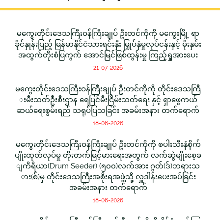
မကွေးတိုင်းဒေသကြီးဝန်ကြီးချုပ် ဦးတင်ကိုကို မကွေးမြို့ ရာ
ခိုင်နှုန်းပြည့် မြန်မာနိုင်ငံသားရင်းနှီး မြှုပ်နှံမှုလုပ်ငန်းနှင့် မိုးနှမ်း
အထွက်တိုးစံပြကွက် အောင်မြင်ဖြစ်ထွန်းမှု ကြည့်ရှုအားပေး
21-07-2026
မကွေးတိုင်းဒေသကြီးဝန်ကြီးချုပ် ဦးတင်ကိုကို တိုင်းဒေသကြီ
းမီးသတ်ဦးစီးဌာန ရေပြင်မီးငြိမ်းသတ်ရေး နှင့် ရှာဖွေကယ်
ဆယ်ရေးစွမ်းရည် သရုပ်ပြသခြင်း အခမ်းအနား တက်ရောက်
18-06-2026
မကွေးတိုင်းဒေသကြီးဝန်ကြီးချုပ် ဦးတင်ကိုကို စပါးသီးနှံစိုက်
ပျိုးထုတ်လုပ်မှု တိုးတက်မြင့်မားရေးအတွက် လက်ဆွဲမျိုးစေ့ခ
ျကိရိယာ(Drum Seeder) (၅၀၀)လက်အား ဂွတ်(ဒ်)ဘရားသ
ား(စ်)မှ တိုင်းဒေသကြီးအစိုးရအဖွဲ့သို့ လှူဒါန်းပေးအပ်ခြင်း
အခမ်းအနား တက်ရောက်
18-06-2026