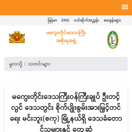
မြန်မာ
ENG
ဝဘ်ဆိုက်အညွှန်း
မေးခွန်းများ
မကွေးတိုင်းဒေသကြီး
အစိုးရအဖွဲ့
မူလသို့
သတင်းများ
မကွေးတိုင်းဒေသကြီးဝန်ကြီးချုပ် ဦးတင့်
လွင် ဒေသတွင်း စိုက်ပျိုးစွမ်းအားမြှင့်တင်
ရေး မင်းဘူး(စကု) မြို့နယ်ရှိ ဒေသခံတော
င်သူများနှင့် တွေ့ဆုံ