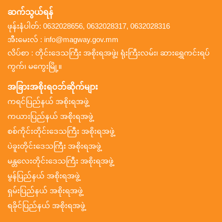
ဆက်သွယ်ရန်
ဖုန်းနံပါတ်: 0632028656, 0632028317, 0632028316
အီးမေးလ် : info@magway.gov.mm
လိပ်စာ : တိုင်းဒေသကြီး အစိုးရအဖွဲ့၊ ရုံးကြီးလမ်း၊ ဆားရွှေကင်းရပ်
ကွက်၊ မကွေးမြို့။
အခြားအစိုးရဝဘ်ဆိုက်များ
ကရင်ပြည်နယ် အစိုးရအဖွဲ့
ကယားပြည်နယ် အစိုးရအဖွဲ့
စစ်ကိုင်းတိုင်းဒေသကြီး အစိုးရအဖွဲ့
ပဲခူးတိုင်းဒေသကြီး အစိုးရအဖွဲ့
မန္တလေးတိုင်းဒေသကြီး အစိုးရအဖွဲ့
မွန်ပြည်နယ် အစိုးရအဖွဲ့
ရှမ်းပြည်နယ် အစိုးရအဖွဲ့
ရခိုင်ပြည်နယ် အစိုးရအဖွဲ့