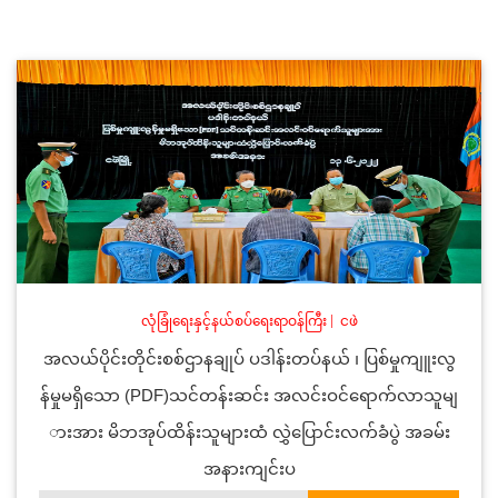
လုံခြုံရေးနှင့်နယ်စပ်ရေးရာဝန်ကြီး
|
ငဖဲ
အလယ်ပိုင်းတိုင်းစစ်ဌာနချုပ် ပဒါန်းတပ်နယ် ၊ ပြစ်မှုကျူးလွ
န်မှုမရှိသော (PDF)သင်တန်းဆင်း အလင်းဝင်ရောက်လာသူမျ
ားအား မိဘအုပ်ထိန်းသူများထံ လွှဲပြောင်းလက်ခံပွဲ အခမ်း
အနားကျင်းပ