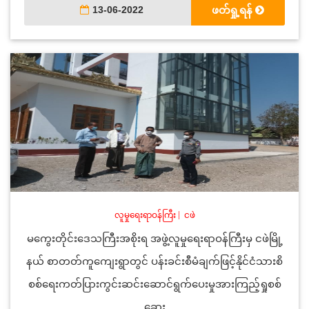
13-06-2022
ဖတ်ရှု့ရန်
လူမှုရေးရာဝန်ကြီး
|
ငဖဲ
မကွေးတိုင်းဒေသကြီးအစိုးရ အဖွဲ့လူမှုရေးရာဝန်ကြီးမှ ငဖဲမြို့
နယ် စာတတ်ကူကျေးရွာတွင် ပန်းခင်းစီမံချက်ဖြင့်နိုင်ငံသားစိ
စစ်ရေးကတ်ပြားကွင်းဆင်းဆောင်ရွက်ပေးမှုအားကြည့်ရှုစစ်
ဆေး