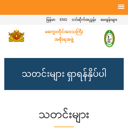
မြန်မာ
ENG
ဝဘ်ဆိုက်အညွှန်း
မေးခွန်းများ
မကွေးတိုင်းဒေသကြီး
အစိုးရအဖွဲ့
သတင်းများ ရှာရန်နှိပ်ပါ
သတင်းများ