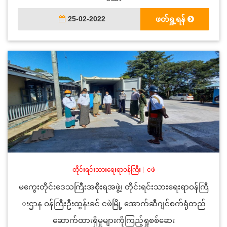
25-02-2022
ဖတ်ရှု့ရန်
တိုင်းရင်းသားရေးရာဝန်ကြီး
|
ငဖဲ
မကွေးတိုင်းဒေသကြီးအစိုးရအဖွဲ့၊ တိုင်းရင်းသားရေးရာဝန်ကြီ
းဌာန ဝန်ကြီးဦးထွန်းခင် ငဖဲမြို့ အောက်ဆီဂျင်စက်ရုံတည်
ဆောက်ထားရှိမှုများကိုကြည့်ရှုစစ်ဆေး