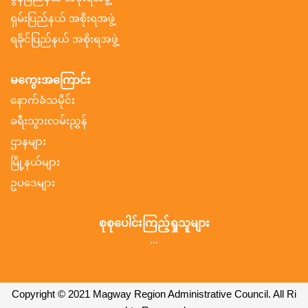
ရှမ်းပြည်နယ် အစိုးရအဖွဲ့
ရခိုင်ပြည်နယ် အစိုးရအဖွဲ့
မကွေးအကြောင်း
နောက်ခံသမိုင်း
ခရီးသွားလမ်းညွှန်
ဌာနများ
မြို့နယ်များ
ဥပဒေများ
စုစုပေါင်းကြည့်ရှုသူများ
...
Copyright © 2021 Magway Region Administrative Council. All Ri