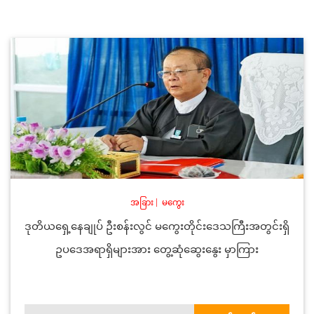
အခြား
|
မကွေး
ဒုတိယရှေ့နေချုပ် ဦးစန်းလွင် မကွေးတိုင်းဒေသကြီးအတွင်းရှိ
ဥပဒေအရာရှိများအား တွေ့ဆုံဆွေးနွေး မှာကြား