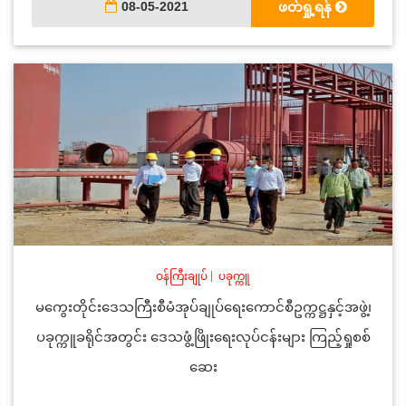
08-05-2021
ဖတ်ရှု့ရန်
ဝန်ကြီးချုပ်
|
ပခုက္ကူ
မကွေးတိုင်းဒေသကြီးစီမံအုပ်ချုပ်ရေးကောင်စီဥက္ကဋ္ဌနှင့်အဖွဲ့၊
ပခုက္ကူခရိုင်အတွင်း ဒေသဖွံ့ဖြိုးရေးလုပ်ငန်းများ ကြည့်ရှုစစ်
ဆေး