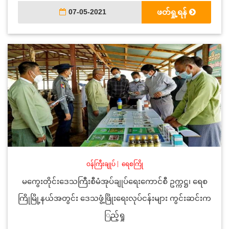
07-05-2021
ဖတ်ရှု့ရန်
ဝန်ကြီးချုပ်
|
ရေစကြို
မကွေးတိုင်းဒေသကြီးစီမံအုပ်ချုပ်ရေးကောင်စီ ဥက္ကဋ္ဌ၊ ရေစ
ကြိုမြို့နယ်အတွင်း ဒေသဖွံ့ဖြိုးရေးလုပ်ငန်းများ ကွင်းဆင်းက
ြည့်ရှု