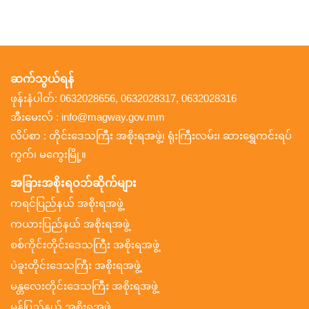
ဆက်သွယ်ရန်
ဖုန်းနံပါတ်: 0632028656, 0632028317, 0632028316
အီးမေးလ် : info@magway.gov.mm
လိပ်စာ : တိုင်းဒေသကြီး အစိုးရအဖွဲ့၊ ရုံးကြီးလမ်း၊ ဆားရွှေကင်းရပ်
ကွက်၊ မကွေးမြို့။
အခြားအစိုးရဝဘ်ဆိုက်များ
ကရင်ပြည်နယ် အစိုးရအဖွဲ့
ကယားပြည်နယ် အစိုးရအဖွဲ့
စစ်ကိုင်းတိုင်းဒေသကြီး အစိုးရအဖွဲ့
ပဲခူးတိုင်းဒေသကြီး အစိုးရအဖွဲ့
မန္တလေးတိုင်းဒေသကြီး အစိုးရအဖွဲ့
မွန်ပြည်နယ် အစိုးရအဖွဲ့