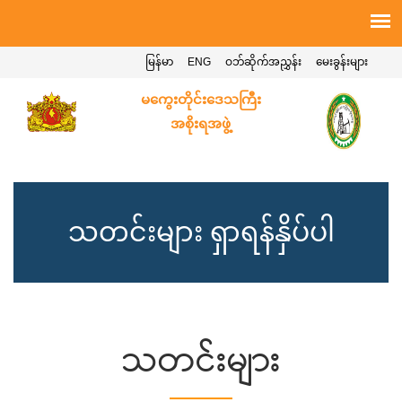
မြန်မာ
ENG
ဝဘ်ဆိုက်အညွှန်း
မေးခွန်းများ
မကွေးတိုင်းဒေသကြီး
အစိုးရအဖွဲ့
သတင်းများ ရှာရန်နှိပ်ပါ
သတင်းများ