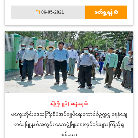
06-05-2021
ဖတ်ရှု့ရန်
ဝန်ကြီးချုပ်
|
ရေနံချောင်း
မကွေးတိုင်းဒေသကြီးစီမံအုပ်ချုပ်ရေးကောင်စီဥက္ကဋ္ဌ ရေနံချေ
ာင်း မြို့နယ်အတွင်း ဒေသဖွံ့ဖြိုးရေးလုပ်ငန်းများ ကြည့်ရှု
စစ်ဆေး