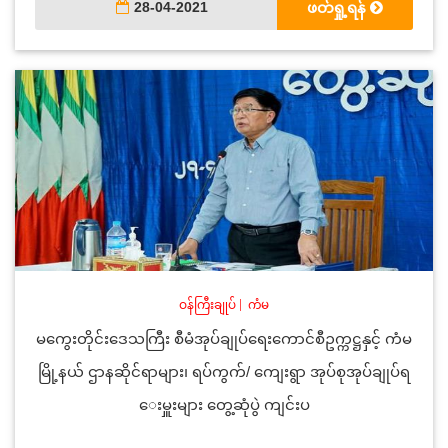
28-04-2021
ဖတ်ရှု့ရန်
ဝန်ကြီးချုပ်
|
ကံမ
မကွေးတိုင်းဒေသကြီး စီမံအုပ်ချုပ်ရေးကောင်စီဥက္ကဋ္ဌနှင့် ကံမ
မြို့နယ် ဌာနဆိုင်ရာများ၊ ရပ်ကွက်/ ကျေးရွာ အုပ်စုအုပ်ချုပ်ရ
ေးမှူးများ တွေ့ဆုံပွဲ ကျင်းပ