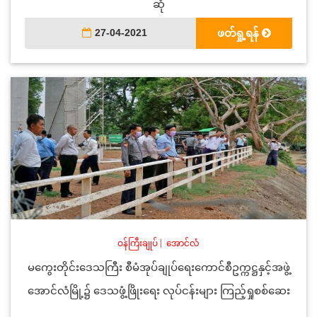
ဆုံ
27-04-2021
ဖတ်ရှု့ရန်
ဝန်ကြီးချုပ်
|
အောင်လံ
မကွေးတိုင်းဒေသကြီး စီမံအုပ်ချုပ်ရေးကောင်စီဥက္ကဋ္ဌနှင့်အဖွဲ့
အောင်လံမြို့၌ ဒေသဖွံ့ဖြိုးရေး လုပ်ငန်းများ ကြည့်ရှုစစ်ဆေး