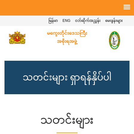
မြန်မာ
ENG
ဝဘ်ဆိုက်အညွှန်း
မေးခွန်းများ
မကွေးတိုင်းဒေသကြီး
အစိုးရအဖွဲ့
သတင်းများ ရှာရန်နှိပ်ပါ
သတင်းများ