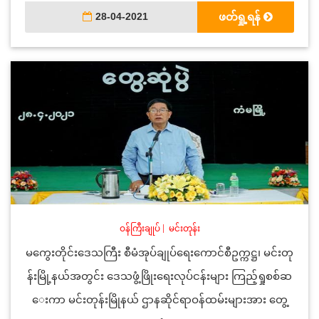
28-04-2021
ဖတ်ရှု့ရန်
ဝန်ကြီးချုပ်
|
မင်းတုန်း
မကွေးတိုင်းဒေသကြီး စီမံအုပ်ချုပ်ရေးကောင်စီဥက္ကဋ္ဌ၊ မင်းတု
န်းမြို့နယ်အတွင်း ဒေသဖွံ့ဖြိုးရေးလုပ်ငန်းများ ကြည့်ရှုစစ်ဆ
ေးကာ မင်းတုန်းမြိုနယ် ဌာနဆိုင်ရာဝန်ထမ်းများအား တွေ့