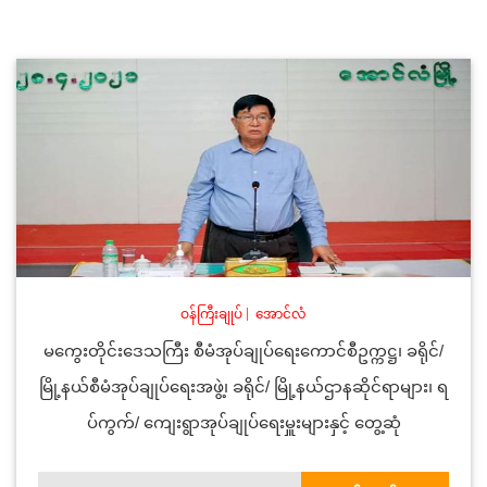
ဝန်ကြီးချုပ်
|
အောင်လံ
မကွေးတိုင်းဒေသကြီး စီမံအုပ်ချုပ်ရေးကောင်စီဥက္ကဋ္ဌ၊ ခရိုင်/
မြို့နယ်စီမံအုပ်ချုပ်ရေးအဖွဲ့၊ ခရိုင်/ မြို့နယ်ဌာနဆိုင်ရာများ၊ ရ
ပ်ကွက်/ ကျေးရွာအုပ်ချုပ်ရေးမှူးများနှင့် တွေ့ဆုံ