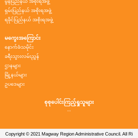
မွန်ပြည်နယ် အစိုးရအဖွဲ့
ရှမ်းပြည်နယ် အစိုးရအဖွဲ့
ရခိုင်ပြည်နယ် အစိုးရအဖွဲ့
မကွေးအကြောင်း
နောက်ခံသမိုင်း
ခရီးသွားလမ်းညွှန်
ဌာနများ
မြို့နယ်များ
ဥပဒေများ
စုစုပေါင်းကြည့်ရှုသူများ
...
Copyright © 2021 Magway Region Administrative Council. All Ri