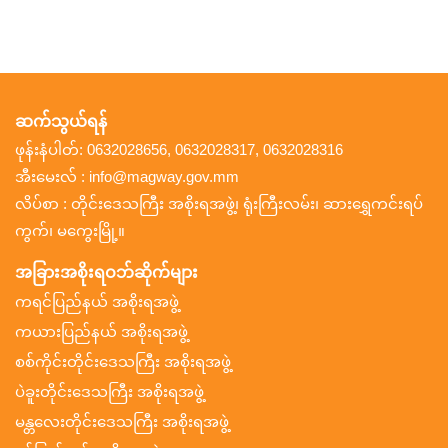
ဆက်သွယ်ရန်
ဖုန်းနံပါတ်: 0632028656, 0632028317, 0632028316
အီးမေးလ် : info@magway.gov.mm
လိပ်စာ : တိုင်းဒေသကြီး အစိုးရအဖွဲ့၊ ရုံးကြီးလမ်း၊ ဆားရွှေကင်းရပ်
ကွက်၊ မကွေးမြို့။
အခြားအစိုးရဝဘ်ဆိုက်များ
ကရင်ပြည်နယ် အစိုးရအဖွဲ့
ကယားပြည်နယ် အစိုးရအဖွဲ့
စစ်ကိုင်းတိုင်းဒေသကြီး အစိုးရအဖွဲ့
ပဲခူးတိုင်းဒေသကြီး အစိုးရအဖွဲ့
မန္တလေးတိုင်းဒေသကြီး အစိုးရအဖွဲ့