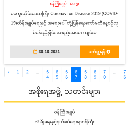
ဝန်ကြီးချုပ်
|
မကွေး
မကွေးတိုင်းဒေသကြီး Coronavirus Disease 2019 (COVID-
19)ထိန်းချုပ်ရေးနှင့် အရေးပေါ် တုံ့ပြန်ရေးကော်မတီနေ့စဉ်လု
ပ်ငန်းညှိနှိုင်း အစည်းအဝေး ကျင်းပ
30-10-2021
ဖတ်ရှု့ရန်
‹
1
2
...
6
6
6
6
6
6
7
...
7
4
5
6
7
8
9
0
6
အစိုးရအဖွဲ့ သတင်းများ
ဝန်ကြီးချုပ်
လုံခြုံရေးနှင့်နယ်စပ်ရေးရာဝန်ကြီး