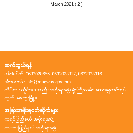
March 2021 ( 2 )
ဆက်သွယ်ရန်
ဖုန်းနံပါတ်: 0632028656, 0632028317, 0632028316
အီးမေးလ် : info@magway.gov.mm
လိပ်စာ : တိုင်းဒေသကြီး အစိုးရအဖွဲ့၊ ရုံးကြီးလမ်း၊ ဆားရွှေကင်းရပ်
ကွက်၊ မကွေးမြို့။
အခြားအစိုးရဝဘ်ဆိုက်များ
ကရင်ပြည်နယ် အစိုးရအဖွဲ့
ကယားပြည်နယ် အစိုးရအဖွဲ့