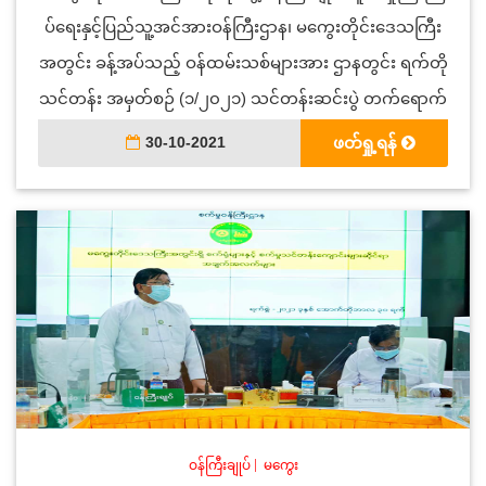
ပ်ရေးနှင့်ပြည်သူ့အင်အားဝန်ကြီးဌာန၊ မကွေးတိုင်းဒေသကြီး
အတွင်း ခန့်အပ်သည့် ဝန်ထမ်းသစ်များအား ဌာနတွင်း ရက်တို
သင်တန်း အမှတ်စဉ် (၁/၂၀၂၁) သင်တန်းဆင်းပွဲ တက်ရောက်
30-10-2021
ဖတ်ရှု့ရန်
ဝန်ကြီးချုပ်
|
မကွေး