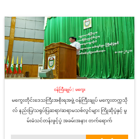
ဝန်ကြီးချုပ်
|
မကွေး
မကွေးတိုင်းဒေသကြီးအစိုးရအဖွဲ့ ဝန်ကြီးချုပ် မကွေးတက္ကသို
လ် နည်းပြ/သရုပ်ပြဆရာ/ဆရာမသစ်လွင်များ ကြိုဆိုပွဲနှင့် မွ
မ်းမံသင်တန်းဖွင့်ပွဲ အခမ်းအနား တက်ရောက်