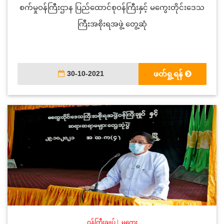
စက်မှုဝန်ကြီးဌာန ပြည်ထောင်စုဝန်ကြီးနှင့် မကွေးတိုင်းဒေသ
ကြီးအစိုးရအဖွဲ့ တွေ့ဆုံ
30-10-2021
ဖတ်ရှု့ရန်
ဝန်ကြီးချုပ်
|
မကွေး