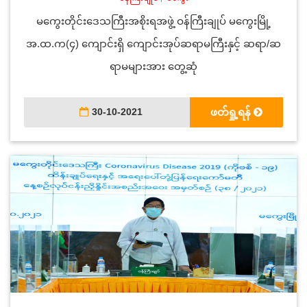
မကွေးတိုင်းဒေသကြီးအစိုးရအဖွဲ့ ဝန်ကြီးချုပ် မကွေးမြို့
အ.ထ.က(၄) ကျောင်းရှိ ကျောင်းအုပ်ဆရာမကြီးနှင့် ဆရာ/ဆ
ရာမများအား တွေ့ဆုံ
30-10-2021
ဖတ်ရှု့ရန်