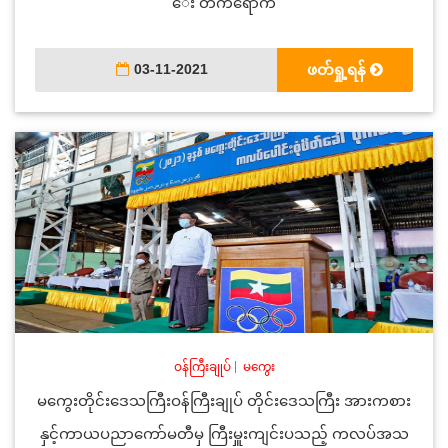
ေး တက်ရောက်
03-11-2021
ဖတ်ရှု့ရန်
ဝန်ကြီးချုပ်
|
မကွေး
မကွေးတိုင်းဒေသကြီးဝန်ကြီးချုပ် တိုင်းဒေသကြီး အားကစား
နှင့်ကာယပညာကော်မတီမှ ကြီးမှူးကျင်းပသည့် ကလပ်အသ