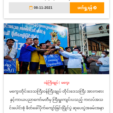
08-11-2021
ဖတ်ရှု့ရန်
ဝန်ကြီးချုပ်
|
မကွေး
မကွေးတိုင်းဒေသကြီးဝန်ကြီးချုပ် တိုင်းဒေသကြီး အားကစား
နှင့်ကာယပညာကော်မတီမှ ကြီးမှူးကျင်းပသည့် ကလပ်အသ
င်းပေါင်းစုံ ဖိတ်ခေါ်ပိုက်ကျော်ခြင်းပြိုင်ပွဲ ဆုပေးပွဲအခမ်းအနာ