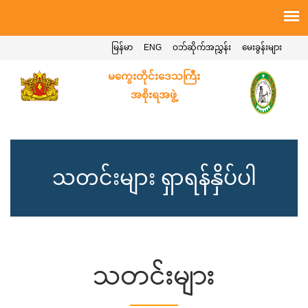
မြန်မာ
ENG
ဝဘ်ဆိုက်အညွှန်း
မေးခွန်းများ
မကွေးတိုင်းဒေသကြီး
အစိုးရအဖွဲ့
သတင်းများ ရှာရန်နှိပ်ပါ
သတင်းများ