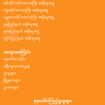
စစ်ကိုင်းတိုင်းဒေသကြီး အစိုးရအဖွဲ့
ပဲခူးတိုင်းဒေသကြီး အစိုးရအဖွဲ့
မန္တလေးတိုင်းဒေသကြီး အစိုးရအဖွဲ့
မွန်ပြည်နယ် အစိုးရအဖွဲ့
ရှမ်းပြည်နယ် အစိုးရအဖွဲ့
ရခိုင်ပြည်နယ် အစိုးရအဖွဲ့
မကွေးအကြောင်း
နောက်ခံသမိုင်း
ခရီးသွားလမ်းညွှန်
ဌာနများ
မြို့နယ်များ
ဥပဒေများ
စုစုပေါင်းကြည့်ရှုသူများ