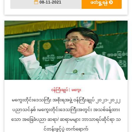
08-11-2021
ဖတ်ရှု့ရန်
ဝန်ကြီးချုပ်
|
မကွေး
မကွေးတိုင်းဒေသကြီး အစိုးရအဖွဲ့ ဝန်ကြီးချုပ် ၂၀၂၁-၂၀၂၂
ပညာသင်နှစ် ၊မကွေးတိုင်းဒေသကြီးအတွင်း အသစ်ခန့်ထား
သော အခြေခံပညာ ဆရာ/ ဆရာမများ ဘာသာရပ်ဆိုင်ရာ သ
င်တန်းဖွင့်ပွဲ တက်ရောက်