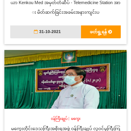
ယာ Kenkou Med အမှတ်တံဆိပ် - Telemedicine Station အာ
း မိတ်ဆက်ခြင်းအခမ်းအနားကျင်းပ
31-10-2021
ဖတ်ရှု့ရန်
ဝန်ကြီးချုပ်
|
မကွေး
မကွေးတိုင်းဒေသကြီးအစိုးရအဖွဲ့ ဝန်ကြီးချုပ် လူဝင်မှုကြီးကြ