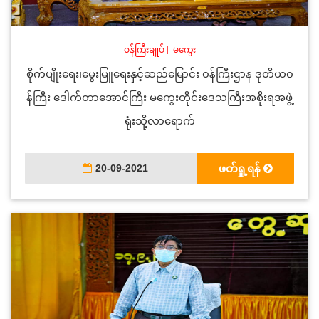
ဝန်ကြီးချုပ်
|
မကွေး
စိုက်ပျိုးရေး၊မွေးမြူရေးနှင့်ဆည်မြောင်း ၀န်ကြီးဌာန ဒုတိယ၀
န်ကြီး ဒေါက်တာအောင်ကြီး မကွေးတိုင်းဒေသကြီးအစိုးရအဖွဲ့
ရုံးသို့လာရောက်
20-09-2021
ဖတ်ရှု့ရန်