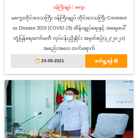
ဝန်ကြီးချုပ်
|
မကွေး
မကွေးတိုင်းဒေသကြီး ဝန်ကြီးချုပ် တိုင်းဒေသကြီး Coronavir
us Disease 2019 (COVID-19) ထိန်းချုပ်ရေးနှင့် အရေးပေါ်
တုံ့ပြန်ရေးကော်မတီ လုပ်ငန်းညှိနှိုင်း အမှတ်စဉ်(၃၂/၂၀၂၁)
အစည်းအဝေး တက်ရောက်
24-09-2021
ဖတ်ရှု့ရန်