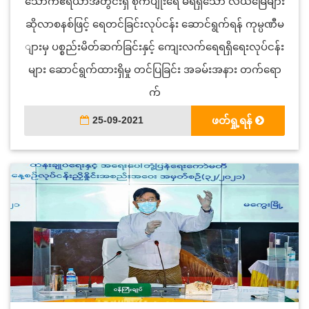
သောက်ဧရိယာအတွင်းရှိ စိုက်ပျိုးရေ မရရှိသော လယ်မြေများ
ဆိုလာစနစ်ဖြင့် ရေတင်ခြင်းလုပ်ငန်း ဆောင်ရွက်ရန် ကုမ္ပဏီမ
ျားမှ ပစ္စည်းမိတ်ဆက်ခြင်းနှင့် ကျေးလက်ရေရရှိရေးလုပ်ငန်း
များ ဆောင်ရွက်ထားရှိမှု တင်ပြခြင်း အခမ်းအနား တက်ရော
က်
25-09-2021
ဖတ်ရှု့ရန်