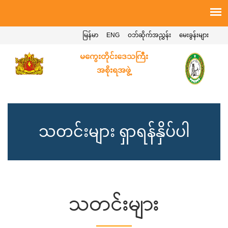
မြန်မာ
ENG
ဝဘ်ဆိုက်အညွှန်း
မေးခွန်းများ
မကွေးတိုင်းဒေသကြီး
အစိုးရအဖွဲ့
သတင်းများ ရှာရန်နှိပ်ပါ
သတင်းများ