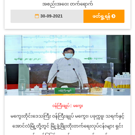
အစည်းအဝေး တက်ရောက်
30-09-2021
ဖတ်ရှု့ရန်
ဝန်ကြီးချုပ်
|
မကွေး
မကွေးတိုင်းဒေသကြီး ဝန်ကြီးချုပ် မကွေး၊ ပခုက္ကူ၊ သရက်နှင့်
အောင်လံမြို့တို့တွင် မြို့ဖွံ့ဖြိုးတိုးတက်ရေးလုပ်ငန်းများ ရှင်း