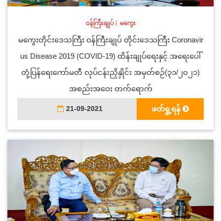
ဝန်ကြီးချုပ်
|
မကွေး
မကွေးတိုင်းဒေသကြီး ဝန်ကြီးချုပ် တိုင်းဒေသကြီး Coronavir
us Disease 2019 (COVID-19) ထိန်းချုပ်ရေးနှင့် အရေးပေါ်
တုံ့ပြန်ရေးကော်မတီ လုပ်ငန်းညှိနှိုင်း အမှတ်စဉ်(၃၁/၂၀၂၁)
အစည်းအဝေး တက်ရောက်
21-09-2021
ဖတ်ရှု့ရန်