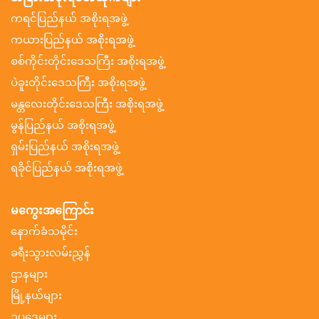
ကရင်ပြည်နယ် အစိုးရအဖွဲ့
ကယားပြည်နယ် အစိုးရအဖွဲ့
စစ်ကိုင်းတိုင်းဒေသကြီး အစိုးရအဖွဲ့
ပဲခူးတိုင်းဒေသကြီး အစိုးရအဖွဲ့
မန္တလေးတိုင်းဒေသကြီး အစိုးရအဖွဲ့
မွန်ပြည်နယ် အစိုးရအဖွဲ့
ရှမ်းပြည်နယ် အစိုးရအဖွဲ့
ရခိုင်ပြည်နယ် အစိုးရအဖွဲ့
မကွေးအကြောင်း
နောက်ခံသမိုင်း
ခရီးသွားလမ်းညွှန်
ဌာနများ
မြို့နယ်များ
ဥပဒေများ