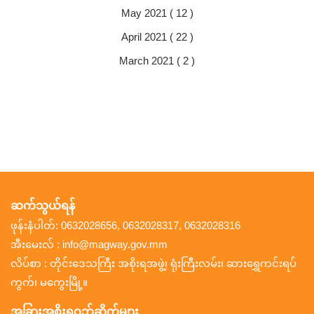
May 2021 ( 12 )
April 2021 ( 22 )
March 2021 ( 2 )
ဆက်သွယ်ရန်
ဖုန်းနံပါတ်: 0632028656, 0632028317, 0632028316
အီးမေးလ် : info@magway.gov.mm
လိပ်စာ : တိုင်းဒေသကြီး အစိုးရအဖွဲ့၊ ရုံးကြီးလမ်း၊ ဆားရွှေကင်းရပ်
ကွက်၊ မကွေးမြို့။
အခြားအစိုးရဝဘ်ဆိုက်များ