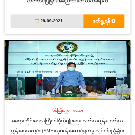
လင်းတင်ပြခြင်းအစည်းအဝေး တက်ရောက်
29-09-2021
ဖတ်ရှု့ရန်
ဝန်ကြီးချုပ်
|
မကွေး
မကွေးတိုင်းဒေသကြီး ဝါစိုက်ပျိုးရေး၊ လက်ယက္ကန်း၊ စက်ယ
က္ကန်းဒေသတွင်း (SME)လုပ်ငန်းဆောင်ရွက်မှု လုပ်ငန်းညှိနှိုင်း