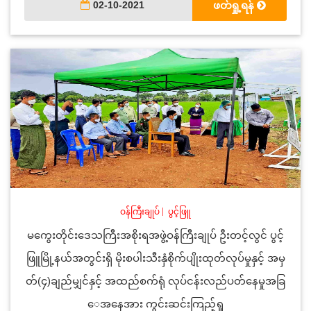
02-10-2021
ဖတ်ရှု့ရန်
ဝန်ကြီးချုပ်
|
ပွင့်ဖြူ
မကွေးတိုင်းဒေသကြီးအစိုးရအဖွဲ့ဝန်ကြီးချုပ် ဦးတင့်လွင် ပွင့်
ဖြူမြို့နယ်အတွင်းရှိ မိုးစပါးသီးနှံစိုက်ပျိုးထုတ်လုပ်မှုနှင့် အမှ
တ်(၄)ချည်မျှင်နှင့် အထည်စက်ရုံ လုပ်ငန်းလည်ပတ်နေမှုအခြ
ေအနေအား ကွင်းဆင်းကြည့်ရှု