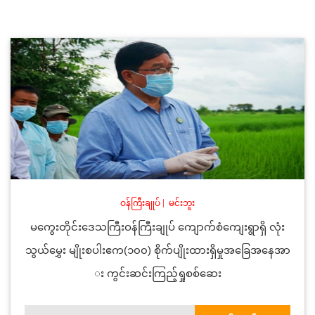
ဝန်ကြီးချုပ်
|
မင်းဘူး
မကွေးတိုင်းဒေသကြီးဝန်ကြီးချုပ် ကျောက်စံကျေးရွာရှိ လုံး
သွယ်မွှေး မျိုးစပါးဧက(၁၀၀) စိုက်ပျိုးထားရှိမှုအခြေအနေအာ
း ကွင်းဆင်းကြည့်ရှုစစ်ဆေး