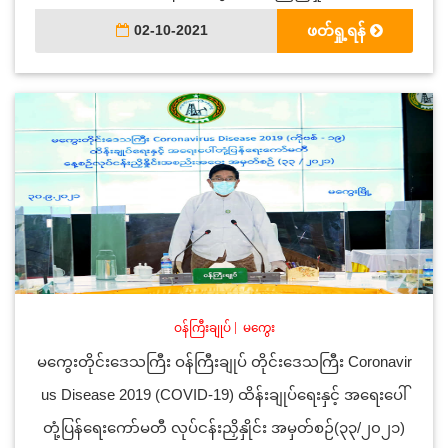
02-10-2021
ဖတ်ရှု့ရန်
ဝန်ကြီးချုပ်
|
မကွေး
မကွေးတိုင်းဒေသကြီး ဝန်ကြီးချုပ် တိုင်းဒေသကြီး Coronavir
us Disease 2019 (COVID-19) ထိန်းချုပ်ရေးနှင့် အရေးပေါ်
တုံ့ပြန်ရေးကော်မတီ လုပ်ငန်းညှိနှိုင်း အမှတ်စဉ်(၃၃/၂၀၂၁)