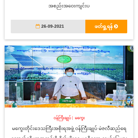
အစည်းအဝေးကျင်းပ
26-09-2021
ဖတ်ရှု့ရန်
ဝန်ကြီးချုပ်
|
မကွေး
မကွေးတိုင်းဒေသကြီးအစိုးရအဖွဲ့ ဝန်ကြီးချုပ် မဲဇလီဆည်ရေ