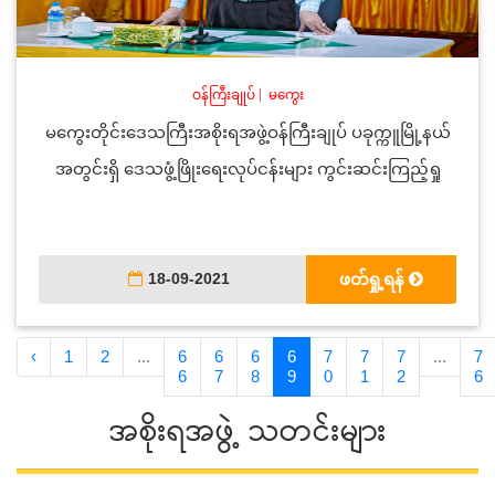
ဝန်ကြီးချုပ်
|
မကွေး
မကွေးတိုင်းဒေသကြီးအစိုးရအဖွဲ့ဝန်ကြီးချုပ် ပခုက္ကူမြို့နယ်
အတွင်းရှိ ဒေသဖွံ့ဖြိုးရေးလုပ်ငန်းများ ကွင်းဆင်းကြည့်ရှု
18-09-2021
ဖတ်ရှု့ရန်
‹
1
2
...
6
6
6
6
7
7
7
...
7
6
7
8
9
0
1
2
6
အစိုးရအဖွဲ့ သတင်းများ