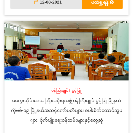
12-08-2021
ဖတ်ရှု့ရန်
ဝန်ကြီးချုပ်
|
ပွင့်ဖြူ
မကွေးတိုင်းဒေသကြီးအစိုးရအဖွဲ့ ဝန်ကြီးချုပ် ပွင့်ဖြူမြို့နယ်
ကိုဗစ်-၁၉ မြို့နယ်အဆင့်ကော်မတီများ၊ စပါးစိုက်တောင်သူမ
ျား၊ စိုက်ပျိုးရေးဝန်ထမ်းများနှင့်တွေ့ဆုံ