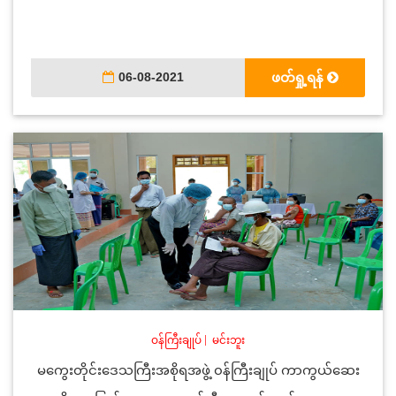
06-08-2021
ဖတ်ရှု့ရန်
ဝန်ကြီးချုပ်
|
မင်းဘူး
မကွေးတိုင်းဒေသကြီးအစိုရအဖွဲ့ ၀န်ကြီးချုပ် ကာကွယ်ဆေး