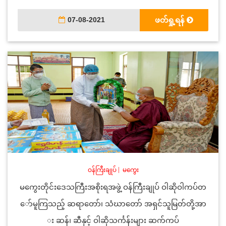
07-08-2021
ဖတ်ရှု့ရန်
ဝန်ကြီးချုပ်
|
မကွေး
မကွေးတိုင်းဒေသကြီးအစိုးရအဖွဲ့ ဝန်ကြီးချုပ် ဝါဆိုဝါကပ်တ
ော်မူကြသည့် ဆရာတော်၊ သံဃာတော် အရှင်သူမြတ်တို့အာ
း ဆန်၊ ဆီနှင့် ဝါဆိုသင်္ကန်းများ ဆက်ကပ်