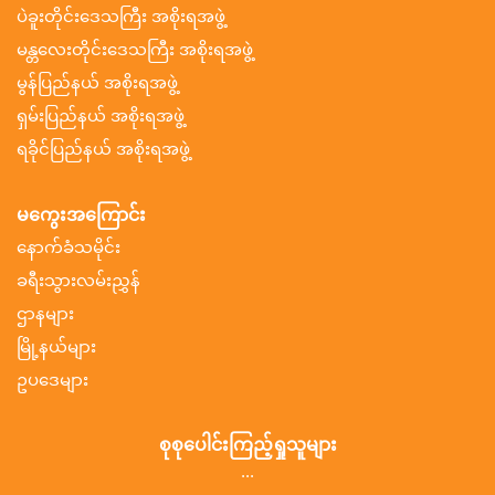
ပဲခူးတိုင်းဒေသကြီး အစိုးရအဖွဲ့
မန္တလေးတိုင်းဒေသကြီး အစိုးရအဖွဲ့
မွန်ပြည်နယ် အစိုးရအဖွဲ့
ရှမ်းပြည်နယ် အစိုးရအဖွဲ့
ရခိုင်ပြည်နယ် အစိုးရအဖွဲ့
မကွေးအကြောင်း
နောက်ခံသမိုင်း
ခရီးသွားလမ်းညွှန်
ဌာနများ
မြို့နယ်များ
ဥပဒေများ
စုစုပေါင်းကြည့်ရှုသူများ
...