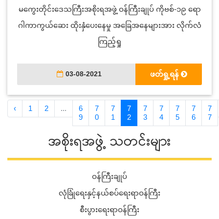
မကွေးတိုင်းဒေသကြီးအစိုးရအဖွဲ့ ဝန်ကြီးချုပ် ကိုဗစ်-၁၉ ရော
ဂါကာကွယ်ဆေး ထိုးနှံပေးနေမှု အခြေအနေများအား လိုက်လံ
ကြည့်ရှု
03-08-2021
ဖတ်ရှု့ရန်
‹
1
2
...
6
7
7
7
7
7
7
7
7
9
0
1
2
3
4
5
6
7
အစိုးရအဖွဲ့ သတင်းများ
ဝန်ကြီးချုပ်
လုံခြုံရေးနှင့်နယ်စပ်ရေးရာဝန်ကြီး
စီးပွားရေးရာဝန်ကြီး