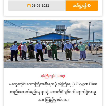
09-08-2021
ဖတ်ရှု့ရန်
ဝန်ကြီးချုပ်
|
မကွေး
မကွေးတိုင်းဒေသကြီးအစိုးရအဖွဲ့ ဝန်ကြီးချုပ် Oxygen Plant
တည်ဆောက်မည့်နေရာသို့ အောက်စီဂျင်စက်ရောက်ရှိလာမှု
အား ကြည့်ရှုစစ်ဆေး