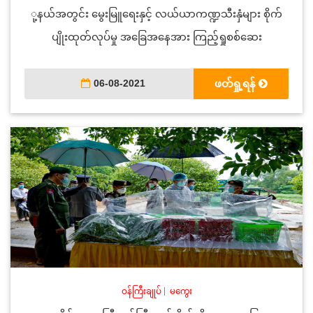
ု့နယ်အတွင်း မွေးမြူရေးနှင့် လယ်ယာကဏ္ဍသီးနှံများ စိုက်
ပျိုးထုတ်လုပ်မှု အခြေအနေအား ကြည့်ရှုစစ်ဆေး
06-08-2021
ဖတ်ရှု့ရန်
ဝန်ကြီးချုပ်
|
မကွေး