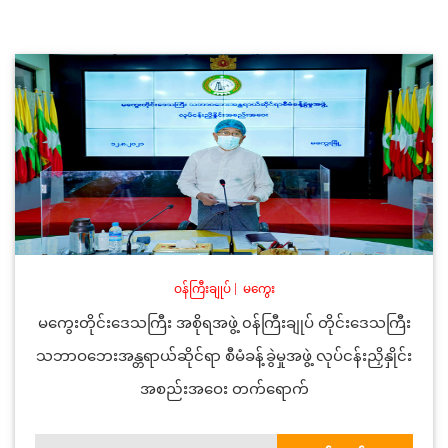
ဝန်ကြီးချုပ်
|
မကွေး
မကွေးတိုင်းဒေသကြီး အစိုရအဖွဲ့ ၀န်ကြီးချုပ် တိုင်းဒေသကြီး
သဘာဝဘေးအန္တရာယ်ဆိုင်ရာ စီမံခန့်ခွဲမှုအဖွဲ့ လုပ်ငန်းညှိနှိုင်း
အစည်းအဝေး တက်ရောက်