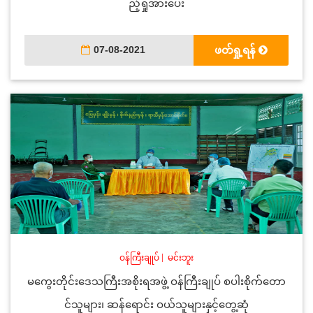
ည့်ရှုအားပေး
07-08-2021
ဖတ်ရှု့ရန်
ဝန်ကြီးချုပ်
|
မင်းဘူး
မကွေးတိုင်းဒေသကြီးအစိုးရအဖွဲ့ ဝန်ကြီးချုပ် စပါးစိုက်တော
င်သူများ၊ ဆန်ရောင်း ဝယ်သူများနှင့်တွေ့ဆုံ