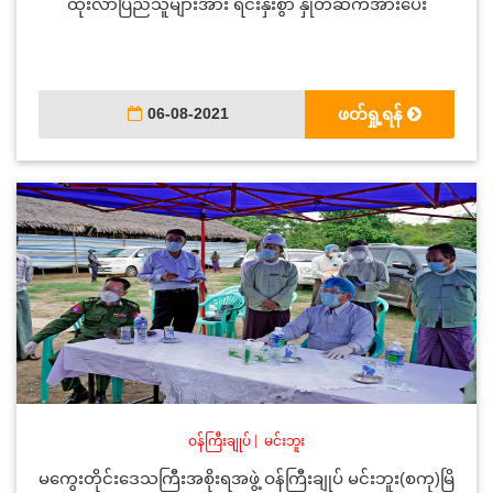
ထိုးလာပြည်သူများအား ရင်းနှီးစွာ နှုတ်ဆက်အားပေး
06-08-2021
ဖတ်ရှု့ရန်
ဝန်ကြီးချုပ်
|
မင်းဘူး
မကွေးတိုင်းဒေသကြီးအစိုးရအဖွဲ့ ဝန်ကြီးချုပ် မင်းဘူး(စကု)မြိ