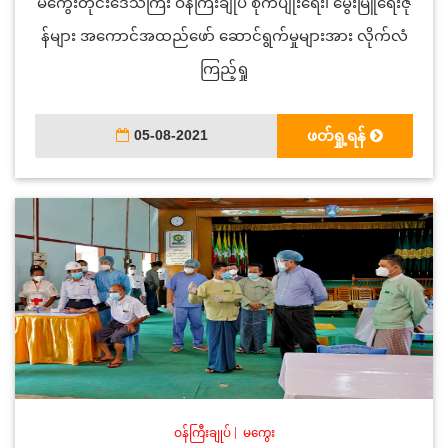
မကွေးတိုင်းဒေသကြီး ဝန်ကြီးချုပ် စိုက်ပျိုးရေး၊ မွေးမြူရေးဇု
န်များ အကောင်အထည်ဖော် ဆောင်ရွက်မှုများအား လိုက်လံ
ကြည့်ရှု
05-08-2021
ဖတ်ရှု့ရန်
ဝန်ကြီးချုပ်
|
မကွေး