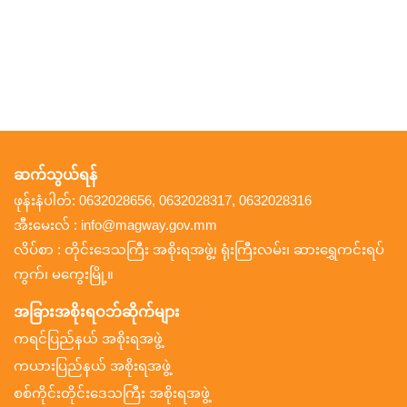
ဆက်သွယ်ရန်
ဖုန်းနံပါတ်: 0632028656, 0632028317, 0632028316
အီးမေးလ် : info@magway.gov.mm
လိပ်စာ : တိုင်းဒေသကြီး အစိုးရအဖွဲ့၊ ရုံးကြီးလမ်း၊ ဆားရွှေကင်းရပ်
ကွက်၊ မကွေးမြို့။
အခြားအစိုးရဝဘ်ဆိုက်များ
ကရင်ပြည်နယ် အစိုးရအဖွဲ့
ကယားပြည်နယ် အစိုးရအဖွဲ့
စစ်ကိုင်းတိုင်းဒေသကြီး အစိုးရအဖွဲ့