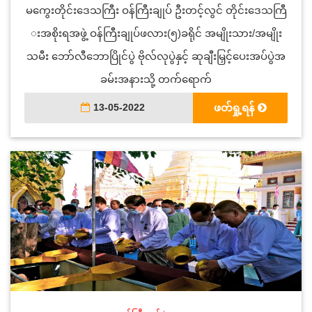
မကွေးတိုင်းဒေသကြီး ဝန်ကြီးချုပ် ဦးတင့်လွင် တိုင်းဒေသကြီ
းအစိုးရအဖွဲ့ ဝန်ကြီးချုပ်ဖလား(၅)ခရိုင် အမျိုးသား/အမျိုး
သမီး ဘော်လီဘောပြိုင်ပွဲ ဗိုလ်လုပွဲနှင့် ဆုချီးမြှင့်ပေးအပ်ပွဲအ
ခမ်းအနားသို့ တက်ရောက်
13-05-2022
ဖတ်ရှု့ရန်