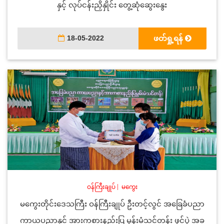
နှင့် လုပ်ငန်းညှိနှိုင်း တွေ့ဆုံဆွေးနွေး
18-05-2022
ဖတ်ရှု့ရန်
ဝန်ကြီးချုပ်
|
မကွေး
မကွေးတိုင်းဒေသကြီး ဝန်ကြီးချုပ် ဦးတင့်လွင် အခြေခံပညာ
ကာယပညာနှင့် အားကစားနည်းပြ မွန်းမံသင်တန်း ဖွင့်ပွဲ အခ