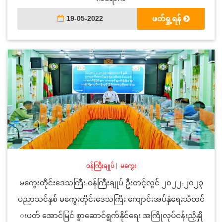
19-05-2022
ဖတ်ရှု့ရန်
ဝန်ကြီးချုပ်
|
မကွေး
မကွေးတိုင်းဒေသကြီး ဝန်ကြီးချုပ် ဦးတင့်လွင် ၂၀၂၂-၂၀၂၃
ပညာသင်နှစ် မကွေးတိုင်းဒေသကြီး ကျောင်းအပ်နှံရေးသီတင်
းပတ် အောင်မြင် စွာဆောင်ရွက်နိုင်ရေး အကြိုလုပ်ငန်းညှိနှို