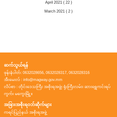
April 2021 ( 22 )
March 2021 ( 2 )
ဆက်သွယ်ရန်
ဖုန်းနံပါတ်: 0632028656, 0632028317, 0632028316
အီးမေးလ် : info@magway.gov.mm
လိပ်စာ : တိုင်းဒေသကြီး အစိုးရအဖွဲ့၊ ရုံးကြီးလမ်း၊ ဆားရွှေကင်းရပ်
ကွက်၊ မကွေးမြို့။
အခြားအစိုးရဝဘ်ဆိုက်များ
ကရင်ပြည်နယ် အစိုးရအဖွဲ့