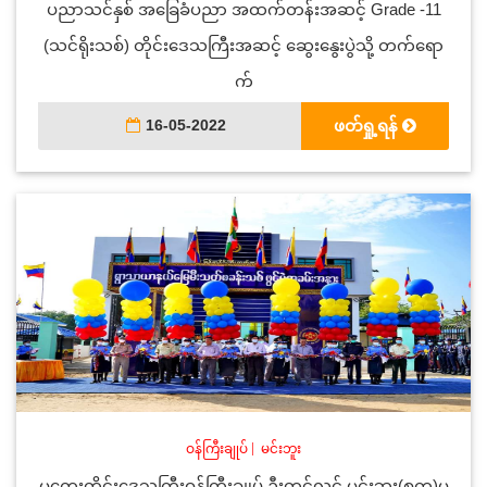
ပညာသင်နှစ် အခြေခံပညာ အထက်တန်းအဆင့် Grade -11
(သင်ရိုးသစ်) တိုင်းဒေသကြီးအဆင့် ဆွေးနွေးပွဲသို့ တက်ရော
က်
16-05-2022
ဖတ်ရှု့ရန်
ဝန်ကြီးချုပ်
|
မင်းဘူး
မကွေးတိုင်းဒေသကြီးဝန်ကြီးချုပ် ဦးတင့်လွင် မင်းဘူး(စကု)မ