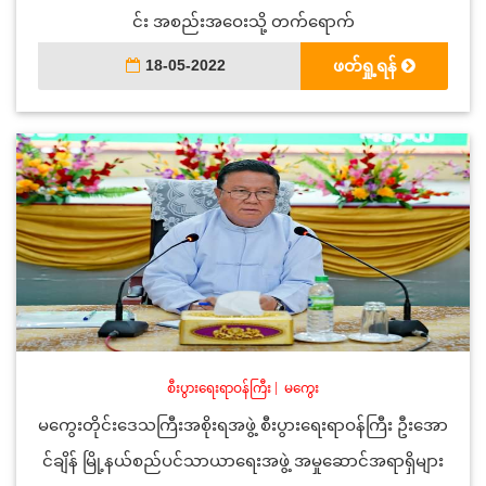
င်း အစည်းအဝေးသို့ တက်ရောက်
18-05-2022
ဖတ်ရှု့ရန်
စီးပွားရေးရာဝန်ကြီး
|
မကွေး
မကွေးတိုင်းဒေသကြီးအစိုးရအဖွဲ့ စီးပွားရေးရာဝန်ကြီး ဦးအော
င်ချိန် မြို့နယ်စည်ပင်သာယာရေးအဖွဲ့ အမှုဆောင်အရာရှိများ