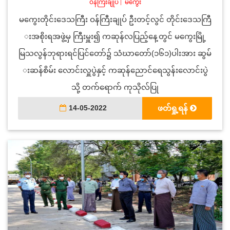
ဝန်ကြီးချုပ်
|
မကွေး
မကွေးတိုင်းဒေသကြီး ဝန်ကြီးချုပ် ဦးတင့်လွင် တိုင်းဒေသကြီ
းအစိုးရအဖွဲ့မှ ကြီးမှူး၍ ကဆုန်လပြည့်နေ့တွင် မကွေးမြို့
မြသလွန်ဘုရားရင်ပြင်တော်၌ သံဃာတော်(၁၆၁)ပါးအား ဆွမ်
းဆန်စိမ်း လောင်းလှူပွဲနှင့် ကဆုန်ညောင်ရေသွန်းလောင်းပွဲ
သို့ တက်ရောက် ကုသိုလ်ပြု
14-05-2022
ဖတ်ရှု့ရန်