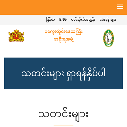
မြန်မာ
ENG
ဝဘ်ဆိုက်အညွှန်း
မေးခွန်းများ
မကွေးတိုင်းဒေသကြီး
အစိုးရအဖွဲ့
သတင်းများ ရှာရန်နှိပ်ပါ
သတင်းများ