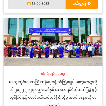
19-05-2022
ဖတ်ရှု့ရန်
ဝန်ကြီးချုပ်
|
မကွေး
မကွေးတိုင်းဒေသကြီးအစိုးရအဖွဲ့ ဝန်ကြီးချုပ် မကွေးတက္ကသို
လ် ၂၀၂၂-၂၀၂၃ ပညာသင်နှစ် ဘာသာရပ်မိတ်ဆက်ပြပွဲ ဖွင့်
လှစ်ခြင်းနှင့် မောင်မယ်သစ်လွင်ကြိုဆိုပွဲ အခမ်းအနားသို့ တ
က်ရောက်