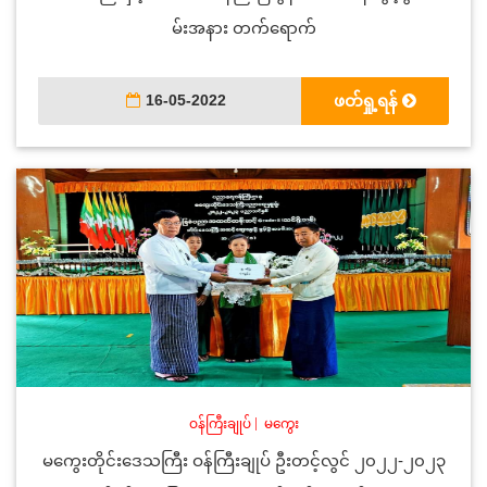
မ်းအနား တက်ရောက်
16-05-2022
ဖတ်ရှု့ရန်
ဝန်ကြီးချုပ်
|
မကွေး
မကွေးတိုင်းဒေသကြီး ဝန်ကြီးချုပ် ဦးတင့်လွင် ၂၀၂၂-၂၀၂၃