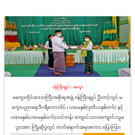
ဝန်ကြီးချုပ်
|
မကွေး
မကွေးတိုင်းဒေသကြီးအစိုးရအဖွဲ့ ဝန်ကြီးချုပ် ဦးတင့်လွင် မ
ကွေးပညာရေးဒီဂရီကောလိပ် ၊ ပထမနှစ်(ဒုတိယနှစ်၀က်) နှင့်
ပထမနှစ်(ပထမနှစ်၀က်)သင်တန်း ကျောင်းသား၊ကျောင်းသူမ
ျားအား ကြိုဆိုပွဲတွင် တက်ရောက်အမှာစကား ပြောကြား