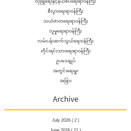
လုံခြုံရေးနှင့်နယ်စပ်ရေးရာဝန်ကြီး
စီးပွားရေးရာဝန်ကြီး
သယံဇာတရေးရာဝန်ကြီး
လူမှုရေးရာဝန်ကြီး
လမ်းပန်းဆက်သွယ်ရေးဝန်ကြီး
တိုင်းရင်းသားရေးရာဝန်ကြီး
ဥပဒေချုပ်
အတွင်းရေးမှူး
အခြား
Archive
July 2026 ( 2 )
June 2026 ( 21 )