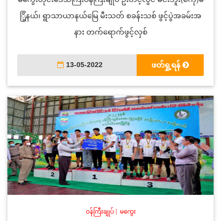
ြို့နယ်၊ ရွာသာယာနယ်မြေ မီးသတ် စခန်းသစ် ဖွင့်ပွဲအခမ်းအ
နား တက်ရောက်ဖွင့်လှစ်
13-05-2022
ဖတ်ရှု့ရန်
ဝန်ကြီးချုပ်
|
မကွေး