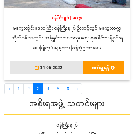
ဝန်ကြီးချုပ်
|
မကွေး
မကွေးတိုင်းဒေသကြီး ဝန်ကြီးချုပ် ဦးတင့်လွင် မကွေးတက္က
သိုလ်ဝန်းအတွင်း သန့်ရှင်းသာယာလှပရေး စုပေါင်းသန့်ရှင်းရ
ေးပြုလုပ်နေမှုအား ကြည့်ရှုအားပေး
14-05-2022
ဖတ်ရှု့ရန်
‹
1
2
3
4
5
6
›
အစိုးရအဖွဲ့ သတင်းများ
ဝန်ကြီးချုပ်