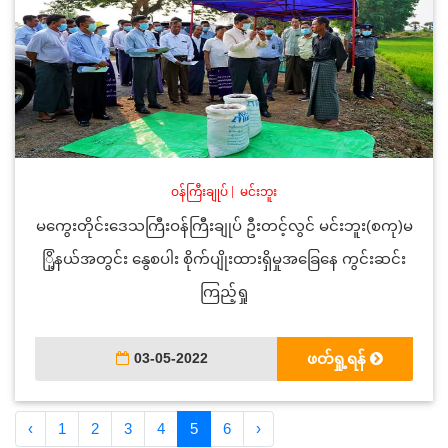
ဝန်ကြီးချုပ်
|
မင်းဘူး
မကွေးတိုင်းဒေသကြီးဝန်ကြီးချုပ် ဦးတင့်လွင် မင်းဘူး(စကု)မ
ြို့နယ်အတွင်း နွေစပါး စိုက်ပျိုးထားရှိမှုအခြေနေ ကွင်းဆင်း
ကြည့်ရှု
03-05-2022
ဖတ်ရှု့ရန်
‹
1
2
3
4
5
6
›