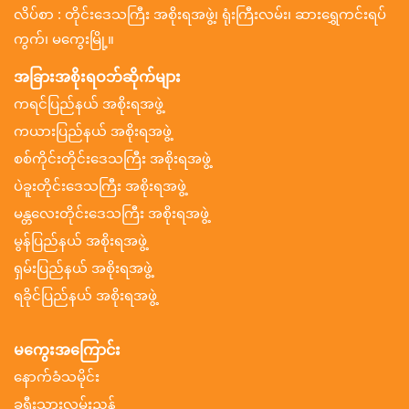
လိပ်စာ : တိုင်းဒေသကြီး အစိုးရအဖွဲ့၊ ရုံးကြီးလမ်း၊ ဆားရွှေကင်းရပ်
ကွက်၊ မကွေးမြို့။
အခြားအစိုးရဝဘ်ဆိုက်များ
ကရင်ပြည်နယ် အစိုးရအဖွဲ့
ကယားပြည်နယ် အစိုးရအဖွဲ့
စစ်ကိုင်းတိုင်းဒေသကြီး အစိုးရအဖွဲ့
ပဲခူးတိုင်းဒေသကြီး အစိုးရအဖွဲ့
မန္တလေးတိုင်းဒေသကြီး အစိုးရအဖွဲ့
မွန်ပြည်နယ် အစိုးရအဖွဲ့
ရှမ်းပြည်နယ် အစိုးရအဖွဲ့
ရခိုင်ပြည်နယ် အစိုးရအဖွဲ့
မကွေးအကြောင်း
နောက်ခံသမိုင်း
ခရီးသွားလမ်းညွှန်