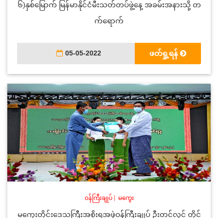
၆)နှစ်မြောက် မြန်မာနိုင်ငံမီးသတ်တပ်ဖွဲ့နေ့ အခမ်းအနားသို့ တ
က်ရောက်
05-05-2022
ဖတ်ရှု့ရန်
ဝန်ကြီးချုပ်
|
မကွေး
မကွေးတိုင်းဒေသကြီးအစိုးရအဖွဲ့ဝန်ကြီးချုပ် ဦးတင့်လွင် တိုင်