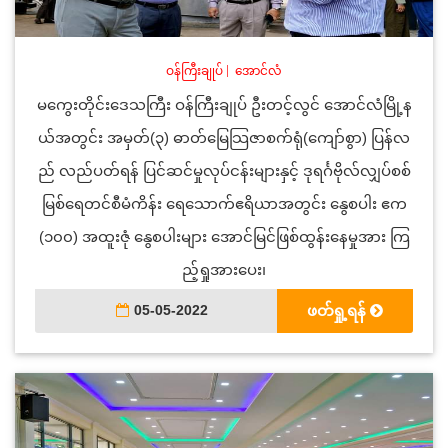
ဝန်ကြီးချုပ်
|
အောင်လံ
မကွေးတိုင်းဒေသကြီး ဝန်ကြီးချုပ် ဦးတင့်လွင် အောင်လံမြို့န
ယ်အတွင်း အမှတ်(၃) ဓာတ်မြေသြဇာစက်ရုံ(ကျော်စွာ) ပြန်လ
ည် လည်ပတ်ရန် ပြင်ဆင်မှုလုပ်ငန်းများနှင့် ဒုရင်္ဂဗိုလ်လျှပ်စစ်
မြစ်ရေတင်စီမံကိန်း ရေသောက်ဧရိယာအတွင်း နွေစပါး ဧက
(၁၀၀) အထူးဇုံ နွေစပါးများ အောင်မြင်ဖြစ်ထွန်းနေမှုအား ကြ
ည့်ရှုအားပေး၊
05-05-2022
ဖတ်ရှု့ရန်