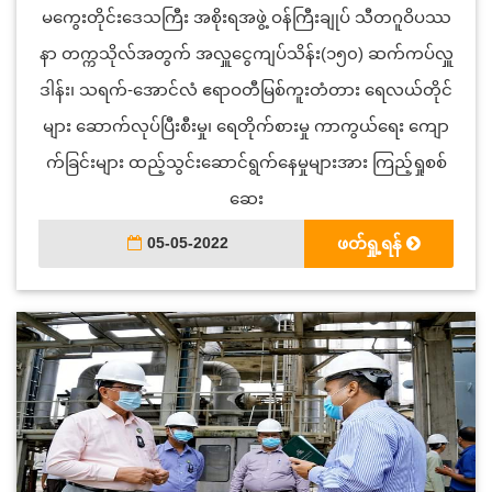
မကွေးတိုင်းဒေသကြီး အစိုးရအဖွဲ့ ဝန်ကြီးချုပ် သီတဂူဝိပဿ
နာ တက္ကသိုလ်အတွက် အလှူငွေကျပ်သိန်း(၁၅၀) ဆက်ကပ်လှူ
ဒါန်း၊ သရက်-အောင်လံ ဧရာဝတီမြစ်ကူးတံတား ရေလယ်တိုင်
များ ဆောက်လုပ်ပြီးစီးမှု၊ ရေတိုက်စားမှု ကာကွယ်ရေး ကျော
က်ခြင်းများ ထည့်သွင်းဆောင်ရွက်နေမှုများအား ကြည့်ရှုစစ်
ဆေး
05-05-2022
ဖတ်ရှု့ရန်