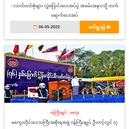
းသတ်ဝတ်စုံများ လွှဲပြောင်းပေးအပ်ပွဲ အခမ်းအနားသို့ တက်
ရောက်ပေးအပ်
06-05-2022
ဖတ်ရှု့ရန်
ဝန်ကြီးချုပ်
|
မကွေး
မကွေးတိုင်းဒေသကြီးအစိုးရအဖွဲ့ ဝန်ကြီးချုပ် ဦးတင့်လွင် (၇