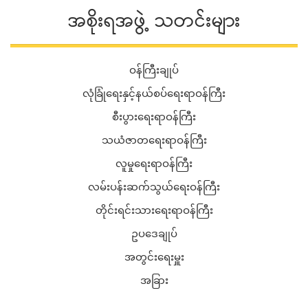
အစိုးရအဖွဲ့ သတင်းများ
ဝန်ကြီးချုပ်
လုံခြုံရေးနှင့်နယ်စပ်ရေးရာဝန်ကြီး
စီးပွားရေးရာဝန်ကြီး
သယံဇာတရေးရာဝန်ကြီး
လူမှုရေးရာဝန်ကြီး
လမ်းပန်းဆက်သွယ်ရေးဝန်ကြီး
တိုင်းရင်းသားရေးရာဝန်ကြီး
ဥပဒေချုပ်
အတွင်းရေးမှူး
အခြား