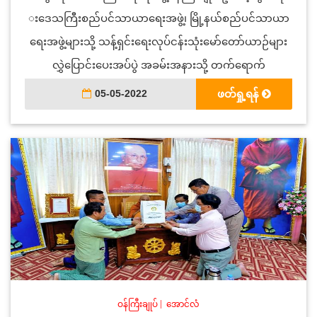
းဒေသကြီးစည်ပင်သာယာရေးအဖွဲ့၊ မြို့နယ်စည်ပင်သာယာ
ရေးအဖွဲ့များသို့ သန့်ရှင်းရေးလုပ်ငန်းသုံးမော်တော်ယာဉ်များ
လွှဲပြောင်းပေးအပ်ပွဲ အခမ်းအနားသို့ တက်ရောက်
05-05-2022
ဖတ်ရှု့ရန်
ဝန်ကြီးချုပ်
|
အောင်လံ