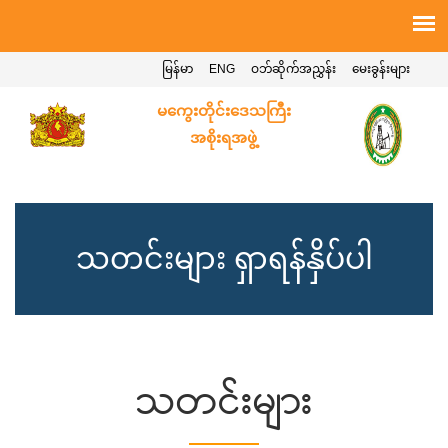
မြန်မာ
ENG
ဝဘ်ဆိုက်အညွှန်း
မေးခွန်းများ
မကွေးတိုင်းဒေသကြီး
အစိုးရအဖွဲ့
သတင်းများ ရှာရန်နှိပ်ပါ
သတင်းများ