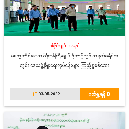
ဝန်ကြီးချုပ်
|
သရက်
မကွေးတိုင်းဒေသကြီးဝန်ကြီးချုပ် ဦးတင့်လွင် သရက်ခရိုင်အ
တွင်း ဒေသဖွံ့ဖြိုးရေးလုပ်ငန်းများ ကြည့်ရှုစစ်ဆေး
03-05-2022
ဖတ်ရှု့ရန်