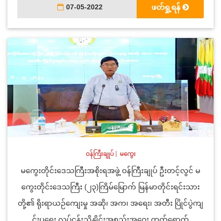
07-05-2022
ဖတ်ရှု့ရန်
ဝန်ကြီးချုပ်
|
မကွေး
မကွေးတိုင်းဒေသကြီးအစိုးရအဖွဲ့ ဝန်ကြီးချုပ် ဦးတင့်လွင် မ
ကွေးတိုင်းဒေသကြီး (၂၃)ကြိမ်မြောက် မြန်မာတိုင်းရင်းသား
တို့၏ ရိုးရာယဉ်ကျေးမှု အဆို၊ အက၊ အရေး၊ အတီး ပြိုင်ပွဲကျ
င်းပရေး လုပ်ငန်းညှိနှိုင်းအစည်းအဝေး တက်ရောက်