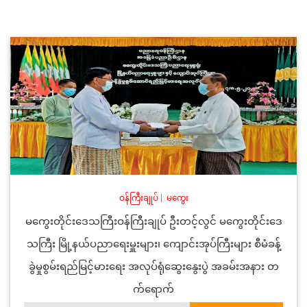
ဝန်ကြီးချုပ်
|
မကွေး
မကွေးတိုင်းဒေသကြီးဝန်ကြီးချုပ် ဦးတင့်လွင် မကွေးတိုင်းဒေ
သကြီး မြို့နယ်ပညာရေးမှူးများ၊ ကျောင်းအုပ်ကြီးများ စီမံခန့်
ခွဲမှုစွမ်းရည်မြင့်မားရေး အလုပ်ရုံဆွေးနွေးပွဲ အခမ်းအနား တ
က်ရောက်