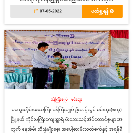
07-05-2022
ဖတ်ရှု့ရန်
ဝန်ကြီးချုပ်
|
မင်းဘူး
မကွေးတိုင်းဒေသကြီး ဝန်ကြီးချုပ် ဦးတင့်လွင် မင်းဘူး(စကု)
မြို့နယ် ကိုင်းမကြီးကျေးရွာရှိ မီးဘေးသင့်အိမ်ထောင်စုများအ
တွက် နေအိမ်၊ သီးနှံမျိုးစေ့၊ အပေါ့စားမီးသတ်စက်နှင့် အရန်မီ