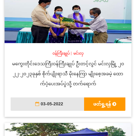
ဝန်ကြီးချုပ်
|
မင်းလှ
မကွေးတိုင်းဒေသကြီးဝန်ကြီးချုပ် ဦးတင့်လွင် မင်းလှမြို့ ၂၀
၂၂-၂၀၂၃ခုနှစ် စိုက်ပျိုးရာသီ မိုးနေကြာ မျိုးစေ့အခမဲ့ ထော
က်ပံ့ပေးအပ်ပွဲသို့ တက်ရောက်
03-05-2022
ဖတ်ရှု့ရန်